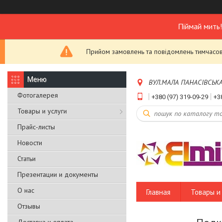
Піймай мить
Прийом замовлень та повідомлень тимчасово
ВУЛ.МАЛА ПАНАСІВСЬКА,Б
Фотогалерея
+380 (97) 319-09-29
+3
Товары и услуги
Прайс-листы
Новости
Статьи
Презентации и документы
О нас
Главная
Товары и 
Отзывы