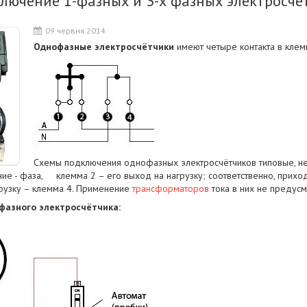
лючение 1-фазных и 3-х фазных электросче
09 червня 2014
Однофазные электросчётчики
имеют четыре контакта в клем
Схемы подключения однофазных электросчётчиков типовые, нез
ние - фаза, клемма 2 – его выход на нагрузку; соответственно, прихо
грузку – клемма 4. Применение
трансформаторов
тока в них не предусм
фазного электросчётчика: