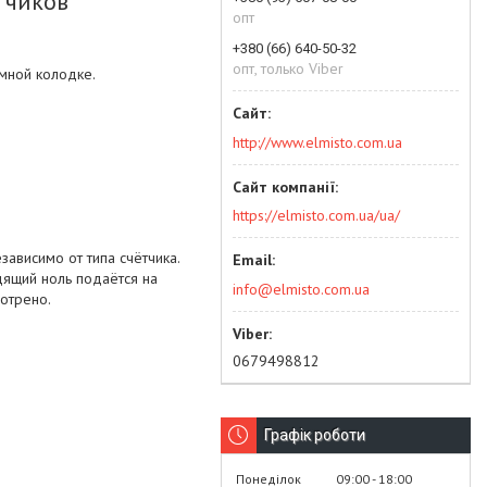
тчиков
опт
+380 (66) 640-50-32
опт, только Viber
мной колодке.
http://www.elmisto.com.ua
https://elmisto.com.ua/ua/
ависимо от типа счётчика.
дящий ноль подаётся на
info@elmisto.com.ua
отрено.
0679498812
Графік роботи
Понеділок
09:00
18:00