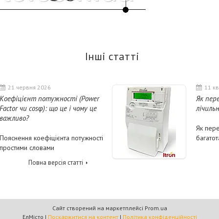
Інші статті
21 червня 2026
11 кв
Коефіцієнт потужності (Power
Як пер
Factor чи cosφ): що це і чому це
лічильн
важливо?
Як пер
Пояснення коефіцієнта потужності
багатот
простими словами
Повна версія статті
Сайт створений на маркетплейсі
Prom.ua
ЕлМісто |
Поскаржитися на контент
|
Політика конфіденційності