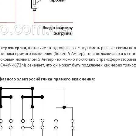
ектроэнергии,
в отличие от однофазных могут иметь разные схемы под
счётчики прямого включения (более 5 Ампер) - они подключаются к сет
 токовым номиналом 5 Ампер - их можно поключать с трансформаторами 
 СА4У-И672М) означает, что он может быть подключен как через трансф
фазного электросчётчика прямого включения: