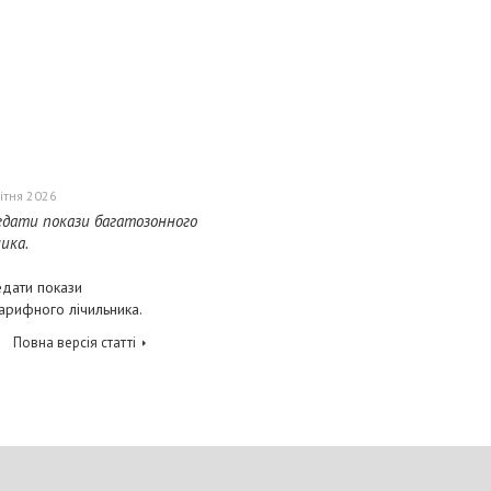
ітня 2026
едати покази багатозонного
ика.
едати покази
арифного лічильника.
Повна версія статті