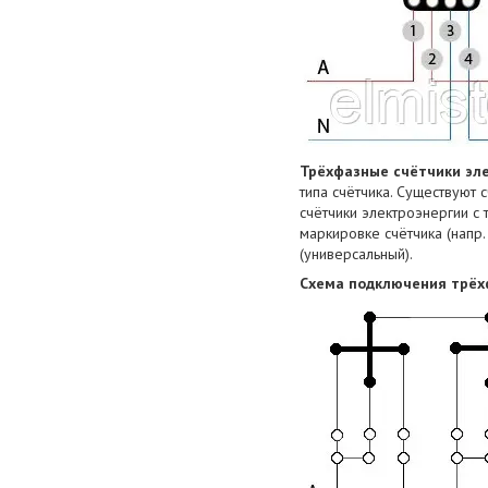
Трёхфазные счётчики эл
типа счётчика. Существуют 
счётчики электроэнергии с
маркировке счётчика (напр.
(универсальный).
Схема подключения трёх