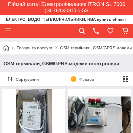
Піймай мить! Електролічильник ITRON SL 7000
(SL761X081) 0.5S
ЕЛЕКТРО, ВОДО, ТЕПЛОЛІЧИЛЬНИКИ, НВА купить el-misto@ukr
Товари та послуги
GSM термінали, GSM/GPRS модеми і
GSM термінали, GSM/GPRS модеми і контролери
Сортування
0
Фільтри