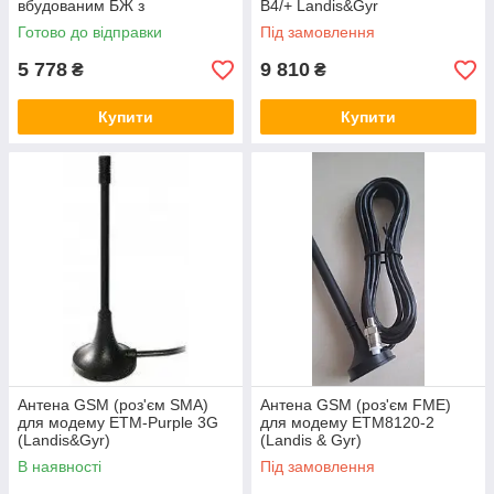
вбудованим БЖ з
B4/+ Landis&Gyr
RS232/RS485
Готово до відправки
Під замовлення
5 778
9 810
₴
₴
Купити
Купити
Антена GSM (роз'єм SMA)
Антена GSM (роз'єм FME)
для модему ETM-Purple 3G
для модему ETM8120-2
(Landis&Gyr)
(Landis & Gyr)
В наявності
Під замовлення