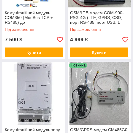
Комунікаційний модуль
GSM/LTE-модем СОМ-900-
COM350 (ModBus TCP +
PSG-4G (LTE, GPRS, CSD,
RS485) до
порт RS-485, порт USB, 1
електролічильників MCS301
SIM) з БЖ для лічильників
Під замовлення
Під замовлення
MetCom Solutions GmbH
GAMA
(Німеччина)
7 500
4 999
₴
₴
Купити
Купити
Новинка
Комунікаційний модуль типу
GSM/GPRS-модем CM485G0