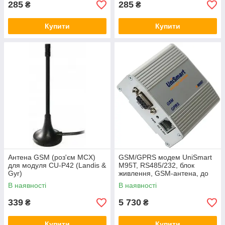
285
285
₴
₴
Купити
Купити
Антена GSM (роз'єм MCX)
GSM/GPRS модем UniSmart
для модуля CU-P42 (Landis &
M95T, RS485/232, блок
Gyr)
живлення, GSM-антена, до
лічильників ZMG310, 410
В наявності
В наявності
Landis&Gyr
339
5 730
₴
₴
Купити
Купити