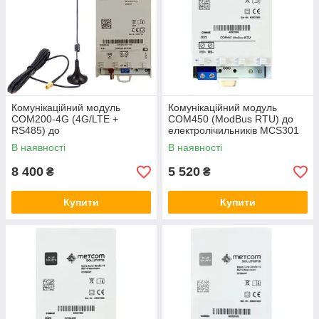
Комунікаційний модуль
Комунікаційний модуль
COM200-4G (4G/LTE +
COM450 (ModBus RTU) до
RS485) до
електролічильників MCS301
електролічильників MCS301
MetCom Solutions GmbH
В наявності
В наявності
MetCom Solutions GmbH
(Німеччина)
(Німеччина) з антеною
8 400
5 520
₴
₴
Купити
Купити