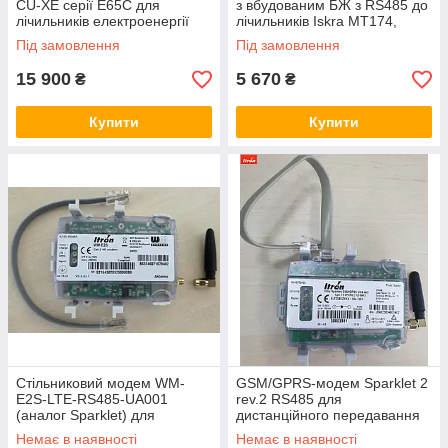
CU-XE серії E65C для
з вбудованим БЖ з RS485 до
лічильників електроенергії
лічильників Iskra MT174,
Landis+Gyr ZMD300/400CT
ME172
Під замовлення
Під замовлення
15 900
5 670
₴
₴
Купити
Купити
Стільниковий модем WM-
GSM/GPRS-модем Sparklet 2
E2S-LTE-RS485-UA001
rev.2 RS485 для
(аналог Sparklet) для
дистанційного передавання
лічильників ITRON SL7000
даних лічильників ACE6000,
Немає в наявності
Немає в наявності
Smart, АСЕ6000, ЕМ620
SL7000 ITRON (Actaris)