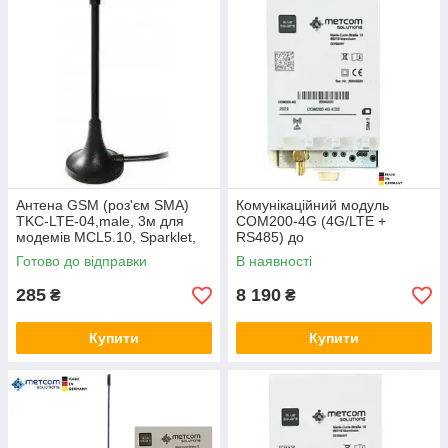
Антена GSM (роз'єм SMA)
Комунікаційний модуль
TKC-LTE-04,male, 3м для
COM200-4G (4G/LTE +
модемів MCL5.10, Sparklet,
RS485) до
ETM-Purple 3G, STL410, TC-
електролічильників MCS301
Готово до відправки
В наявності
485, СОМ-900-ITR,
MetCom Solutions GmbH
VARIOMOD
(Німеччина)
285
8 190
₴
₴
Купити
Купити