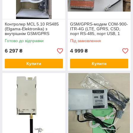
Контролер MCL 5.10 RS485
GSM/GPRS-модем СОМ-900-
(Elgama-Elektronika) з
ITR-4G (LTE, GPRS, CSD,
внутрішнім GSM/GPRS
порт RS-485, порт USB, 1
модемом до лічильників
SIM) для лічильників ITRON
Готово до відправки
Під замовлення
GAMA
ACE6000, SL7000
6 297
4 999
₴
₴
Купити
Купити