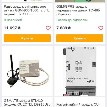
Радіомодуль стільникового
GSM/GPRS-модуль
зв'язку GSM-900/1800 та LTE
передавання даних TC-485
моделі E57C L10.L
(Україна)
В наявності
Готово до відправки
11 697
7 689
₴
₴
Купити
Купити
GSM/LTE модем STL410
(модуль QUECTEL EG915U) з
Комунікаційний модуль CU-