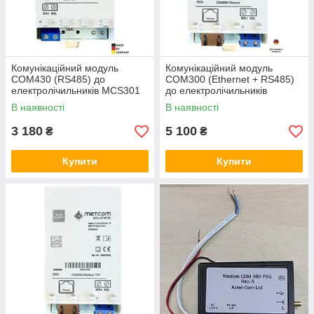
Комунікаційний модуль
Комунікаційний модуль
COM430 (RS485) до
COM300 (Ethernet + RS485)
електролічильників MCS301
до електролічильників
MetCom Solutions GmbH
MCS301 MetCom Solutions
В наявності
В наявності
(Німеччина)
GmbH (Німеччина)
3 180
5 100
₴
₴
Купити
Купити