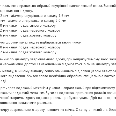
 в пальниках правильно обраний внутрішній направляючий канал. Змінни
зварювального дроту.
,2 мм - діаметр внутрішнього каналу 1,6 мм
 мм - діаметр внутрішнього каналу 2,0 мм
,0 мм канал подає синього кольору
,2 мм канал подає червоного кольору
,6 мм канал подає жовтого кольору
чої дротом канал подає підбирається таким чином:
,0 мм канал подає червоного кольору
,2 мм канал подає жовтого кольору
ечник по діаметру зварювального дроту, при неприпустимому зносі зам
нні нержавіючої дротом O наконечника підбирається більше діаметру зв
ок металу, в іншому випадку сопло опинившись під потенціалом електрод
ащого видалення бризок сопло необхідно обробити спеціальною пастою
оді.
 дріт через подаючий механізм у канал направляючий при відключеному
включити подаючий механізм. Зусилля поджатия притискних роликів пови
сової затримки дроту подаючі ролики пробуксовували. Дріт на виході 
ритиснення подаючими роликами.
аметру зварювального дроту наконечник свічку. Одягнути чистий від бриз