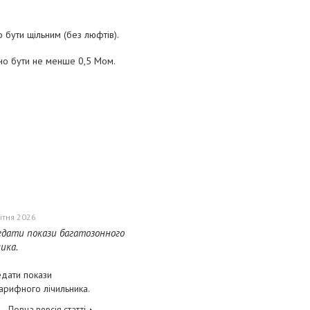
бути щільним (без люфтів).
нно бути не менше 0,5 Мом.
ітня 2026
едати покази багатозонного
ика.
едати покази
арифного лічильника.
Повна версія статті