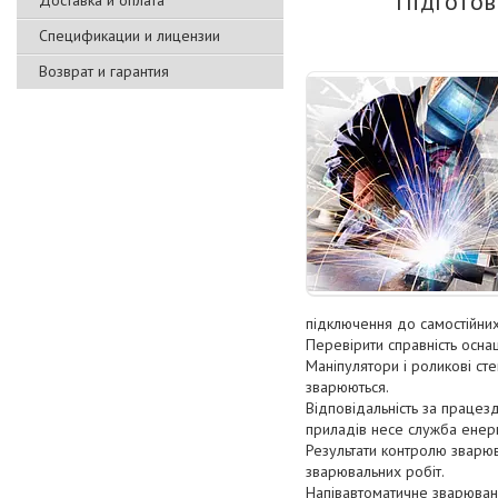
Підготов
Доставка и оплата
Спецификации и лицензии
Возврат и гарантия
підключення до самостійних
Перевірити справність оснащ
Маніпулятори і роликові ст
зварюються.
Відповідальність за працезд
приладів несе служба енерг
Результати контролю зварюв
зварювальних робіт.
Напівавтоматичне зварюванн