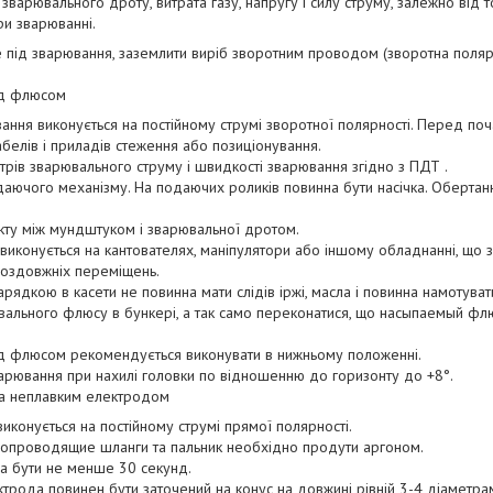
 зварювального дроту, витрата газу, напругу і силу струму, залежно від
и зварюванні.
е під зварювання, заземлити виріб зворотним проводом (зворотна полярн
ід флюсом
ння виконується на постійному струмі зворотної полярності. Перед по
абелів і приладів стеження або позиціонування.
рів зварювального струму і швидкості зварювання згідно з ПДТ .
даючого механізму. На подаючих роликів повинна бути насічка. Обертан
акту між мундштуком і зварювальної дротом.
виконується на кантователях, маніпулятори або іншому обладнанні, що 
поздовжніх переміщень.
рядкою в касети не повинна мати слідів іржі, масла і повинна намотуват
ювального флюсу в бункері, а так само переконатися, що насыпаемый ф
д флюсом рекомендується виконувати в нижньому положенні.
арювання при нахилі головки по відношенню до горизонту до +8°.
ка неплавким електродом
конується на постійному струмі прямої полярності.
опроводящие шланги та пальник необхідно продути аргоном.
на бути не менше 30 секунд.
рода повинен бути заточений на конус на довжині рівній 3-4 діаметра