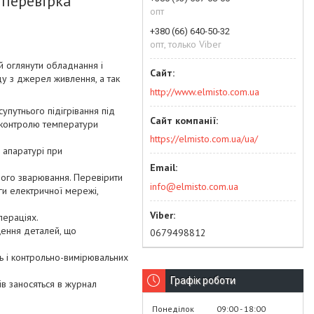
 перевірка
опт
+380 (66) 640-50-32
опт, только Viber
 оглянути обладнання і
ду з джерел живлення, а так
http://www.elmisto.com.ua
супутнього підігрівання під
я контролю температури
https://elmisto.com.ua/ua/
 апаратурі при
вого зварювання. Перевірити
info@elmisto.com.ua
ги електричної мережі,
пераціях.
щення деталей, що
0679498812
ань і контрольно-вимірювальних
Графік роботи
ів заносяться в журнал
Понеділок
09:00
18:00