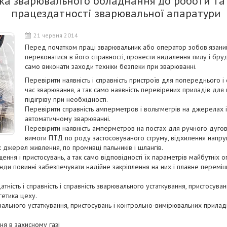
ка зварювального обладнання до роботи та
працездатності зварювальної апаратури
21 червня 2014
Перед початком праці зварювальник або оператор зобов'язаний
переконатися в його справності, провести видалення пилу і бру
само виконати заходи техніки безпеки при зварюванні.
Перевірити наявність і справність пристроїв для попереднього і 
час зварювання, а так само наявність перевірених приладів дл
підігріву при необхідності.
Перевірити справність амперметров і вольтметрів на джерелах і
автоматичному зварюванні.
Перевірити наявність амперметров на постах для ручного дуго
вимоги ПТД по роду застосовуваного струму, відхилення напру
 джерел живлення, по промивці пальників і шлангів.
ення і пристосувань, а так само відповідності їх параметрів майбутніх о
енди повинні забезпечувати надійне закріплення на них і плавне перемі
атність і справність і справність зварювального устаткування, пристосув
етика цеху.
ального устаткування, пристосувань і контрольно-вимірювальних прилад
я в захисному газі