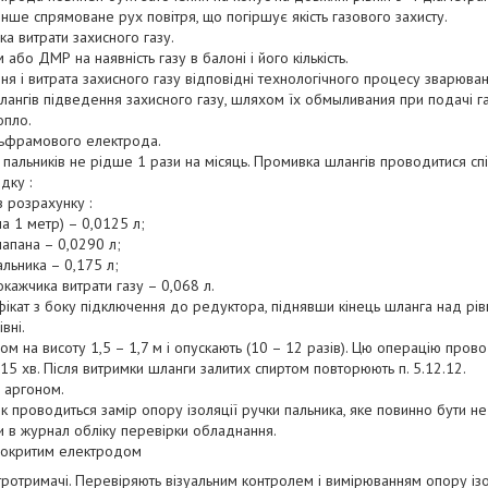
інше спрямоване рух повітря, що погіршує якість газового захисту.
а витрати захисного газу.
або ДМР на наявність газу в балоні і його кількість.
я і витрата захисного газу відповідні технологічного процесу зварюван
лангів підведення захисного газу, шляхом їх обмыливания при подачі га
опло.
льфрамового електрода.
 пальників не рідше 1 рази на місяць. Промивка шлангів проводитися сп
дку :
з розрахунку :
а 1 метр) – 0,0125 л;
апана – 0,0290 л;
льника – 0,175 л;
кажчика витрати газу – 0,068 л.
фікат з боку підключення до редуктора, піднявши кінець шланга над рів
вні.
ом на висоту 1,5 – 1,7 м і опускають (10 – 12 разів). Цю операцію пров
15 хв. Після витримки шланги залитих спиртом повторюють п. 5.12.12.
г аргоном.
к проводиться замір опору ізоляції ручки пальника, яке повинно бути н
и в журнал обліку перевірки обладнання.
покритим електродом
тротримачі. Перевіряють візуальним контролем і вимірюванням опору ізо