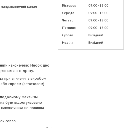
Вівторок
09:00
18:00
й направляючий канал
Середа
09:00
18:00
Четвер
09:00
18:00
Пʼятниця
09:00
18:00
Субота
Вихідний
Неділя
Вихідний
інити наконечник. Необхідно
арювального дроту.
а при зіткненні з виробом
 або спреєм (аерозолем)
 подаючому механізмі.
нна бути відрегульовано
з наконечника не повинна
ок сопло.