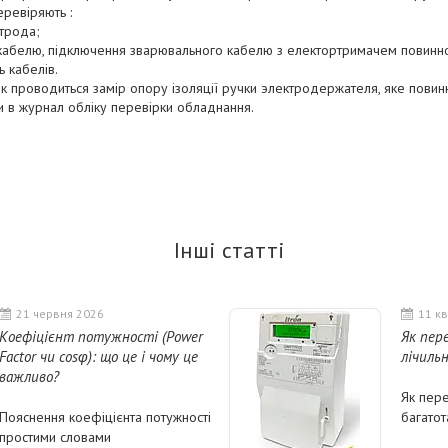
еревіряють :
ктрода;
 кабелю, підключення зварювального кабелю з електортримачем повинно 
ь кабелів.
к проводиться замір опору ізоляції ручки электродержателя, яке пови
и в журнал обліку перевірки обладнання.
Інші статті
21 червня 2026
11 кв
Коефіцієнт потужності (Power
Як пер
Factor чи cosφ): що це і чому це
лічильн
важливо?
Як пер
Пояснення коефіцієнта потужності
багатот
простими словами