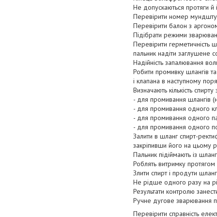
Не допускаються протяги й 
Перевірити номер мундштук
Перевірити балон з аргоном 
Підібрати режими зварюванн
Перевірити герметичність ш
пальник надіти заглушене с
Надійність запалювання во
Робити промивку шлангів та
і клапана в наступному поря
Визначають кількість спирту 
- для промивання шлангів (н
- для промивання одного кл
- для промивання одного па
- для промивання одного по
Залити в шланг спирт-ректи
закріпивши його на цьому рі
Пальник підіймають із шланг
Роблять витримку протягом 
Злити спирт і продути шлан
Не рідше одного разу на рі
Результати контролю занест
Ручне дугове зварювання 
Перевірити справність елек