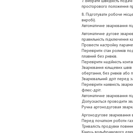
7. Вибрати швидкість подачі
просторового положення пр
8. Підготувати робоче місц
виробі).
Автоматичне зварювання п
Автоматичне дугове зварюва
правильність підключення к
Провести настройку парамет
Перевірити стан роликів по
плавний без ривків.
Перевірити надійність конт
Зварювання кільцевих швів 
обертання, без ривків або 
Зварювальний дріт перед за
Перевірити наявність звар
флюс-дріт.
Автоматичне зварювання пі
Допускається проводити зв
Ручна аргонодуговая звар
Аргонодугове зварювання ви
Перед початком роботи газ
Тривалість продувки повин
Кінець вольфрамового елект