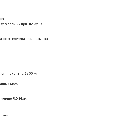
ня.
зу в пальник при цьому на
ільно з промиванням пальника
нем підлоги на 1800 мм і
одять удвох.
е менше 0,5 Мом.
ляції.