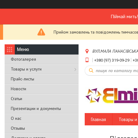
Піймай мить
Прийом замовлень та повідомлень тимчасово
ВУЛ.МАЛА ПАНАСІВСЬКА,Б
Фотогалерея
+380 (97) 319-09-29
+3
Товары и услуги
Прайс-листы
Новости
Статьи
Презентации и документы
О нас
Главная
Товары и 
Отзывы