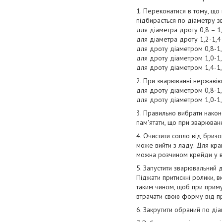
1. Переконатися в тому, що
підбирається по діаметру 
для діаметра дроту 0,8 – 1
для діаметра дроту 1,2-1,4
для дроту діаметром 0,8-1
для дроту діаметром 1,0-1
для дроту діаметром 1,4-1
2. При зварюванні нержавію
для дроту діаметром 0,8-1
для дроту діаметром 1,0-1
3. Правильно вибрати након
пам'ятати, що при зварюва
4. Очистити сопло від бриз
може вийти з ладу. Для кр
можна розчином крейди у в
5. Запустити зварювальний
Піджати притискні ролики, 
таким чином, щоб при приму
втрачати свою форму від п
6. Закрутити обраний по ді