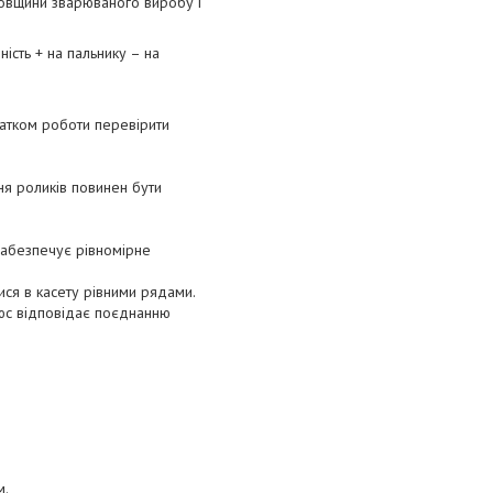
 товщини зварюваного виробу і
ість + на пальнику – на
чатком роботи перевірити
ня роликів повинен бути
забезпечує рівномірне
ися в касету рівними рядами.
люс відповідає поєднанню
м.