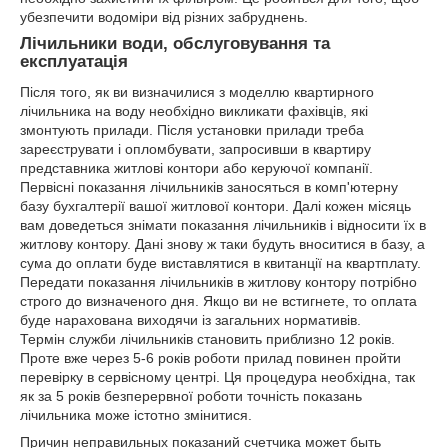
убезпечити водоміри від різних забруднень.
Лічильники води, обслуговування та
експлуатація
Після того, як ви визначилися з моделлю квартирного
лічильника на воду необхідно викликати фахівців, які
змонтують прилади. Після установки прилади треба
зареєструвати і опломбувати, запросивши в квартиру
представника житлові контори або керуючої компанії.
Первісні показання лічильників заносяться в комп'ютерну
базу бухгалтерії вашої житлової контори. Далі кожен місяць
вам доведеться знімати показання лічильників і відносити їх в
житлову контору. Дані знову ж таки будуть вноситися в базу, а
сума до оплати буде виставлятися в квитанції на квартплату.
Передати показання лічильників в житлову контору потрібно
строго до визначеного дня. Якщо ви не встигнете, то оплата
буде нарахована виходячи із загальних нормативів.
Термін служби лічильників становить приблизно 12 років.
Проте вже через 5-6 років роботи прилад повинен пройти
перевірку в сервісному центрі. Ця процедура необхідна, так
як за 5 років безперервної роботи точність показань
лічильника може істотно змінитися.
Причин неправильных показаний счетчика может быть