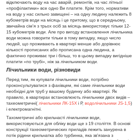
відключають воду на час аварій, ремонтів, на час літньої
«профілактики» все одно Ви платите. Крім того, нормативи
на воду у нас сильно завищені – на одну людину належить 8
кубометрів води на місяць і це притому, що в середньому,
звичайна сім'я з трьох осіб за місяць використовує тільки 12-
15 кубометрів води. Але про вигоду встановлення лічильника
води можна говорити тільки в тому випадку, якщо число
людей, що проживають в квартирі менше або дорівнює
кількості прописаних або прописана одна людина, а
фактично проживає три і більш, то в цьому випадку вигідніше
платити «по трубі», ніж за лічильником води.
Лічильники води, різновиди
Перед тим, як купувати лічильники води, потрібно
проконсультуватися з фахівцем, які саме лічильники води
необхідні для труб у вашому будинку або квартирі. Як
правило, в квартирах встановлюють лічильники двох видів –
тахеометричні(
лічильники ЛК-15Х
і Р,
водолічильники JS-1,5
)
і електромагнітні.
Тахометричні або крильчасті лічильники води,
використовуються для обліку води ще з 19 століття. В основі
конструкції тахеометрических приладів лежить занурена в
потік рідини крильчатка або турбинка, яка зв'язана з