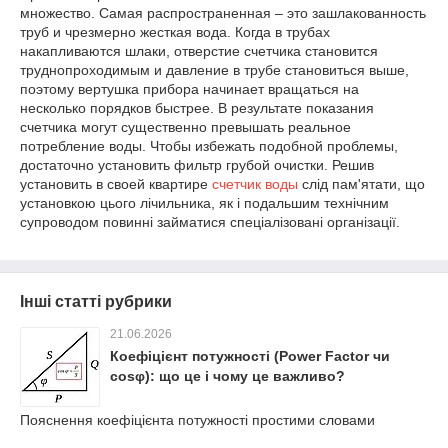
множество. Самая распространенная – это зашлакованность
труб и чрезмерно жесткая вода. Когда в трубах
накапливаются шлаки, отверстие счетчика становится
труднопроходимым и давление в трубе становиться выше,
поэтому вертушка прибора начинает вращаться на
несколько порядков быстрее. В результате показания
счетчика могут существенно превышать реальное
потребление воды. Чтобы избежать подобной проблемы,
достаточно установить фильтр грубой очистки. Решив
установить в своей квартире
счетчик воды
слід пам'ятати, що
установкою цього лічильника, як і подальшим технічним
супроводом повинні займатися спеціалізовані організації.
Інші статті рубрики
21.06.2026
Коефіцієнт потужності (Power Factor чи
cosφ): що це і чому це важливо?
Пояснення коефіцієнта потужності простими словами