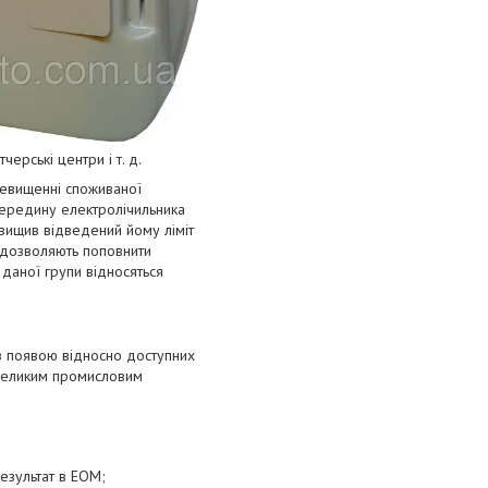
ерські центри і т. д.
ревищенні споживаної
середину електролічильника
вищив відведений йому ліміт
и дозволяють поповнити
даної групи відносяться
 з появою відносно доступних
 великим промисловим
езультат в ЕОМ;