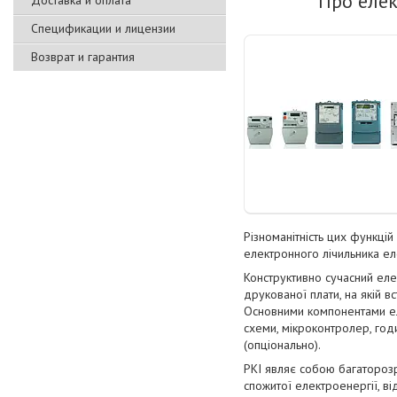
Про еле
Доставка и оплата
Спецификации и лицензии
Возврат и гарантия
Різноманітність цих функці
електронного лічильника ел
Конструктивно сучасний еле
друкованої плати, на якій в
Основними компонентами ел
схеми, мікроконтролер, год
(опціонально).
РКІ являє собою багатороз
спожитої електроенергії, ві