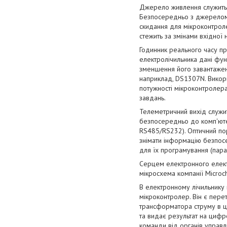
Джерело живлення служить 
Безпосередньо з джерелом 
скидання для мікроконтроле
стежить за змінами вхідної 
Годинник реального часу при
електролічильника дані фун
зменшення його завантажен
наприклад, DS1307N. Викор
потужності мікроконтролера
завдань.
Телеметричний вихід служи
безпосередньо до комп'юте
RS485/RS232). Оптичний пор
знімати інформацію безпосе
для їх програмування (пара
Серцем електронного елект
мікросхема компанії Microch
В електронному лічильнику 
мікроконтролер. Він є пер
трансформатора струму в ц
та видає результат на циф
команди від органів управл