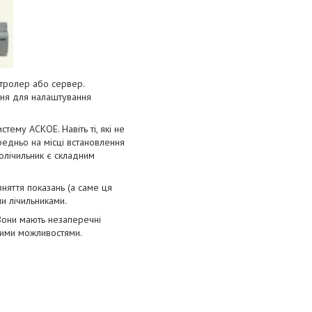
онтролер або сервер.
ння для налаштування
ему АСКОЕ. Навіть ті, які не
редньо на місці встановлення
олічильник є складним
няття показань (а саме ця
и лічильниками.
 Вони мають незаперечні
ними можливостями.