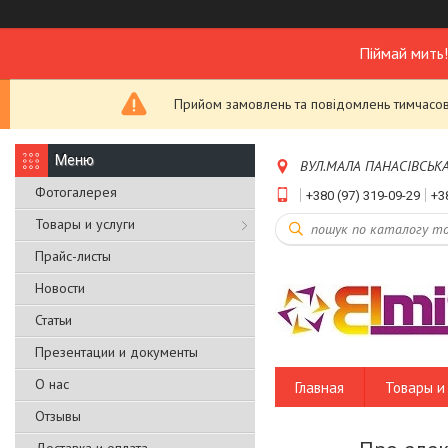
Піймай мить
Прийом замовлень та повідомлень тимчасово
ВУЛ.МАЛА ПАНАСІВСЬКА,Б
Фотогалерея
+380 (97) 319-09-29
+3
Товары и услуги
Прайс-листы
Новости
Статьи
Презентации и документы
О нас
Главная
Товары и 
Отзывы