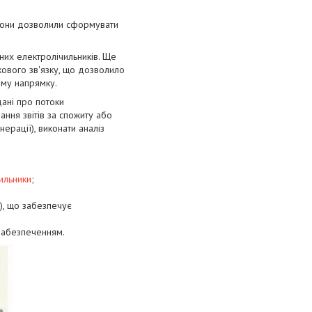
вони дозволили сформувати
них електролічильників. Ще
ового зв'язку, що дозволило
ому напрямку.
дані про потоки
ання звітів за спожиту або
ерації), виконати аналіз
ильники
;
к), що забезпечує
 забезпеченням.