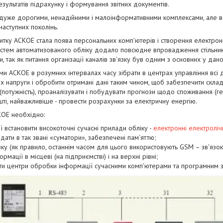
зультатів підрахунку і формування звітних документів.
 дуже дорогими, ненадійними і малоінформативними комплексами, але 
аступних поколінь.
тку АСКОЕ стала поява персональних комп'ютерів і створення електрон
систем автоматизованого обліку додало повсюдне впровадження стільник
, так як питання організації каналів зв'язку був одним з основних у дан
и АСКОЕ в розумних інтервалах часу зібрати в центрах управління всі 
ях напруги і обробити отримані дані таким чином, щоб забезпечити склад
потужність), проаналізувати і побудувати прогнози щодо споживання (ген
ешті, найважливіше - провести розрахунки за електричну енергію.
КОЕ необхідно:
ії встановити високоточні сучасні прилади обліку -
електронні електроліч
ати в так звані «суматори», забезпечені пам'яттю;
зку (як правило, останнім часом для цього використовують GSM – зв'язо
ації в місцеві (на підприємстві) і на верхні рівні;
тити центри обробки інформації сучасними комп'ютерами та програмним