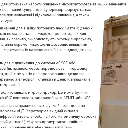
для отримання напруги живлення мікроконтролера та інших елементів
пов'язаний супервізор. Супервізор формує сигнал
ра при включенні і відключенні живлення, а також
напруги.
значені для відліку поточного часу і дати. У деяких
кції покладаються на мікроконтролер, однак для
ня, як правило, використовують окрему мікросхему,
истання окремої мікросхеми дозволяє вивільнити
 і спрямувати їх на виконання більш відповідальних
ть для підключення до системи АСКОЕ або
ра (як правило, через перетворювач інтерфейсу
т, який є не у всіх електролічильника, дозволяє
редньо з електролічильника і в деяких випадках є
метризації).
ролічильника є мікроконтролер. Це може бути як
ip (PIC-контролер), так і виробників ATMEL або NEC.
виконання практично всіх функцій покладено на
етворювач АЦП (перетворює вхідний сигнал з
ифровий вигляд, виробляє його математичну обробку
ровий дисплей.) Мікроконтролер також приймає
іння і управляє інтерфейсними виходами.