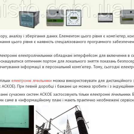
бору, аналізу і зберігання даних. Елементом цього рівня є комп'ютер, к
ання цього рівня є наявність спеціалізованого програмного забезпече
лектронні електролічильники обладнані інтерфейсом для включення в сист
 оснащуватися оптичним портом для локального зняття показань безпосе
читування інформації в персональний комп'ютер. Тому, сьогодні електр
тільки
електронні лічильники
можна використовувати для дистанційного з
 АСКОЕ). При певній доробці і бажанні це можна зробити і з індукційним
нні сучасних систем АСКОЕ застосовують тільки електронні лічильники.
ми саме в «інформаційному плані і мають практично необмежені сервіс