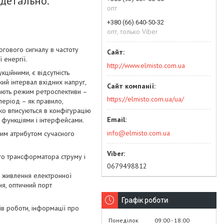
детально.
опт
+380 (66) 640-50-32
опт, только Viber
гового сигналу в частоту
 енергії.
http://www.elmisto.com.ua
ційними, є відсутність
ий інтервал вхідних напруг,
мають режим ретроспективи –
https://elmisto.com.ua/ua/
період – як правило,
ко вписуються в конфігурацію
 функціями і інтерфейсами.
info@elmisto.com.ua
ним атрибутом сучасного
го трансформатора струму і
0679498812
о живлення електронної
ня, оптичний порт
Графік роботи
в роботи, інформації про
Понеділок
09:00
18:00