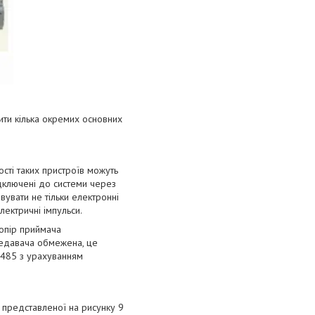
ити кілька окремих основних
ості таких пристроїв можуть
ідключені до системи через
увати не тільки електронні
лектричні імпульси.
 опір приймача
ередавача обмежена, це
S-485 з урахуванням
Е представленої на рисунку 9