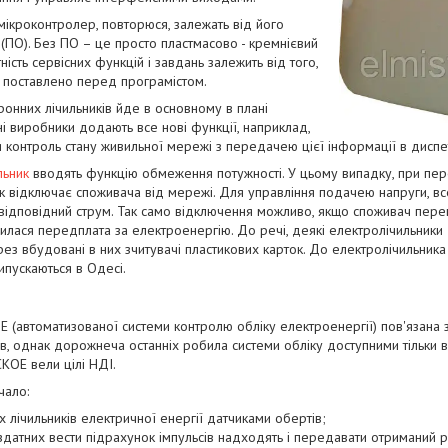
мікроконтролер, повторюся, залежать від його
ПО). Без ПО – це просто пластмасово - кремнієвий
ність сервісних функцій і завдань залежить від того,
о поставлено перед програмістом.
ронних лічильників йде в основному в плані
ні виробники додають все нові функції, наприклад,
 контроль стану живильної мережі з передачею цієї інформації в диспетч
льник
вводять функцію обмеження потужності. У цьому випадку, при пе
ик відключає споживача від мережі. Для управління подачею напруги, в
 відповідний струм. Так само відключення можливо, якщо споживач пере
чилася передплата за електроенергію. До речі, деякі електролічильник
з вбудовані в них зчитувачі пластикових карток. До електролічильника 
ипускаються в Одесі.
 (автоматизованої системи контролю обліку електроенергії) пов'язана
в, однак дорожнеча останніх робила системи обліку доступними тільки
КОЕ вели цілі НДІ.
чало:
 лічильників електричної енергії датчиками обертів;
 здатних вести підрахунок імпульсів надходять і передавати отриманий р