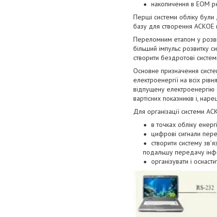
накопичення в ЕОМ ре
Перші системи обліку були
базу для створення АСКОЕ н
Переломним етапом у розви
більший імпульс розвитку 
створити бездротові системи
Основне призначення систем
електроенергії на всіх рівн
відпущену електроенергію (
вартісних показників і, нар
Для організації системи АС
в точках обліку енерг
цифрові сигнали перед
створити систему зв'я
подальшу передачу інформ
організувати і оснас