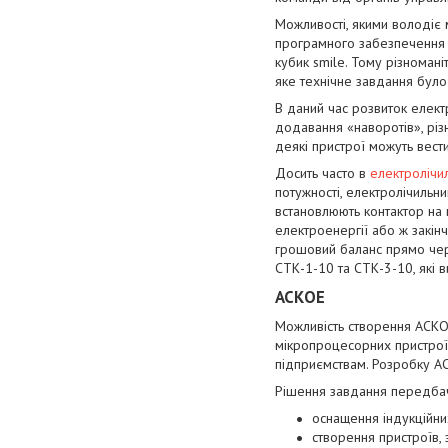
Можливості, якими володіє 
програмного забезпечення (
кубик smile. Тому різноманіт
яке технічне завдання бул
В даний час розвиток елект
додавання «наворотів», різ
деякі пристрої можуть вести
Досить часто в
електролічи
потужності, електролічильн
встановлюють контактор на
електроенергії або ж закін
грошовий баланс прямо чере
СТК-1-10 та СТК-3-10, які в
АСКОЕ
Можливість створення АСКОЕ
мікропроцесорних пристрої
підприємствам. Розробку АС
Рішення завдання передба
оснащення індукційних
створення пристроїв,