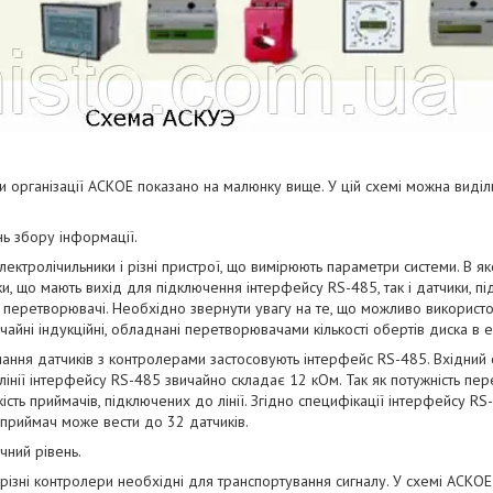
 організації АСКОЕ показано на малюнку вище. У цій схемі можна виділ
нь збору інформації.
ектролічильники і різні пристрої, що вимірюють параметри системи. В як
ки, що мають вихід для підключення інтерфейсу RS-485, так і датчики, п
 перетворювачі. Необхідно звернути увагу на те, що можливо використов
ичайні індукційні, обладнані перетворювачами кількості обертів диска в е
ання датчиків з контролерами застосовують інтерфейс RS-485. Вхідний
лінії інтерфейсу RS-485 звичайно складає 12 кОм. Так як потужність п
ість приймачів, підключених до лінії. Згідно специфікації інтерфейсу R
приймач може вести до 32 датчиків.
чний рівень.
 різні контролери необхідні для транспортування сигналу. У схемі АСКО