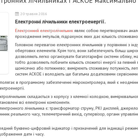
ктронних лічильниках і АСКОЕ максимально 
20 травня 2016
Електронні лічильники електроенергії
.
Електронний електролічильник
являє собою перетворювач анало
проходження імпульсів, підрахунок яких дає кількість споживаної
Головною перевагою електронних лічильників у порівнянні з індук
обертових елементів. Крім того, вони забезпечують більш широк
дозволяють легко організувати багатотарифні системи обліку, 
тобто дозволяють побачити кількість спожитої енергії за певний 
щомісячно або потижнево; вимірюють споживану потужність, лег
систем АСКОЕ і володіють ще багатьма додатковими сервісними
й полягає в програмному забезпеченні мікроконтролера, який є неодмін
ектроенергії.
ктролічильник складається з корпусу з клемної колодкою, вимірювально
становлені всі електронні компоненти.
ектронного лічильника є: трансформатор струму, РКІ дисплей, джерел
инник реального часу, телеметричний вихід, супервізор, органи управлін
рядний буквено-цифровий індикатор і призначений для індикації режимі
дображення дати і часу.