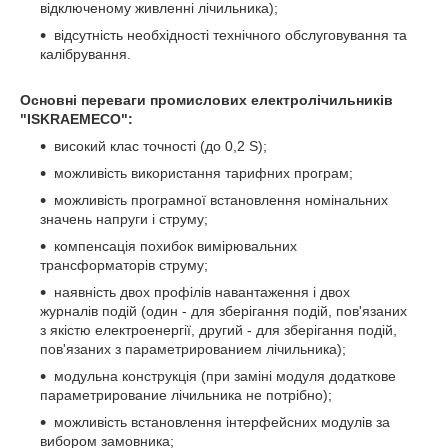
відключеному живленні лічильника);
відсутність необхідності технічного обслуговування та
калібрування.
Основні переваги промислових електролічильників
"ISKRAEMECO":
високий клас точності (до 0,2 S);
можливість використання тарифних програм;
можливість програмної встановлення номінальних
значень напруги і струму;
компенсація похибок вимірювальних
трансформаторів струму;
наявність двох профілів навантаження і двох
журналів подій (один - для зберігання подій, пов'язаних
з якістю електроенергії, другий - для зберігання подій,
пов'язаних з параметрированием лічильника);
модульна конструкція (при заміні модуля додаткове
параметрирование лічильника не потрібно);
можливість встановлення інтерфейсних модулів за
вибором замовника;