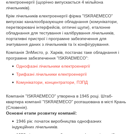
електроенергії (щорічно випускається 4 мільйона
лічильників).
Крім лічильників електроенергії фірма "ISKRAEMECO"
випускає каналообразующее обладнання (комунікатори,
перетворювачі інтерфейсів, оптичні щупи), еталонне
обладнання для тестування і калібрування лічильників,
портативні пристрої і програмне забезпечення для
зчитування даних з лічильників та їх конфігурування.
Компанія ЭлМисто, р. Харків, постачає таке обладнання і
програмне забезпечення "ISKRAEMECO":
Однофазні лічильники електроенергії
Трифазні лічильники електроенергії
Комунікатори, концентратори, ПЗПД
Компанія "ISKRAEMECO" утворена в 1945 році. Штаб-
квартира компанії "ISKRAEMECO" розташована в місті Крань
(Словенія).
Основні етапи розвитку компанії:
1946 рік: початок виробництва однофазних
індукційних лічильників.