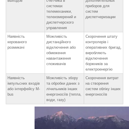
выходов
счетчика в
дополнительных
системах
приборов для
телемеханики,
систем
телеизмерений и
диспетчеризации
диспетчерского
управления
Наявність
Можливість
Скорочення штату
керованого
дистанційного
контролерів і
розмикачі
відключення або
оперативних бригад,
обмеження
виробляють
навантаження
відключення
споживачів
боржників за
електроенергію
Наявність
Можливість збору
Скорочення витрат
імпульсних входів
та обробки даних з
на створення
або інтерфейсу M-
лічильників інших
систем обліку інших
bus
енергоносіїв (тепла,
енергоносіїв
води, газу)