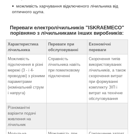
можливість харчування відключеного лічильника від
оптичного щупа.
Переваги електролічильників "ISKRAEMECO"
порівняно з лічильниками інших виробників:
Характеристика
Переваги при
Економічні
лічильника
обслуговуванні
переваги
Можливість
Справність
Скорочення типів
підключення в різні
лічильника навіть
використовуваних
мережі (3 - і 4-
при помилковому
лічильників, а також
проводові) з різними
підключенні
скорочення витрат
параметрами
при формуванні
(номінальний струм
комплекту ЗІП і
і напруга)
витрат на технічне
обслуговування
Різноманітні
варіанти подачі
живлення на
лічильник
Модульна
Можливість при
Сокращение затрат