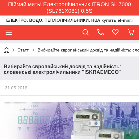
Піймай мить! Електролічильник ITRON SL 7000
(SL761X081) 0.5S
ЕЛЕКТРО, ВОДО, ТЕПЛОЛІЧИЛЬНИКИ, НВА купить el-misto@ukr
Статті
Вибирайте європейський досвід та надійність: с
Вибирайте європейський досвід та надійність:
словенські електролічильники "ISKRAEMECO"
31.05.2016