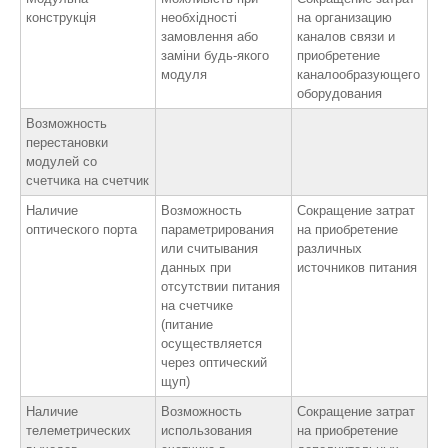
конструкція
необхідності
на организацию
замовлення або
каналов связи и
заміни будь-якого
приобретение
модуля
каналообразующего
оборудования
Возможность
перестановки
модулей со
счетчика на счетчик
Наличие
Возможность
Сокращение затрат
оптического порта
параметрирования
на приобретение
или считывания
различных
данных при
источников питания
отсутствии питания
на счетчике
(питание
осуществляется
через оптический
щуп)
Наличие
Возможность
Сокращение затрат
телеметрических
использования
на приобретение