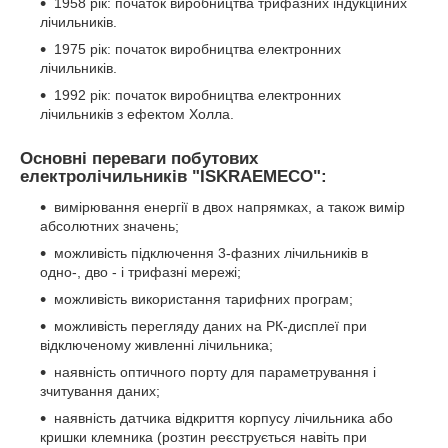
1958 рік: початок виробництва трифазних індукційних
лічильників.
1975 рік: початок виробництва електронних
лічильників.
1992 рік: початок виробництва електронних
лічильників з ефектом Холла.
Основні переваги побутових
електролічильників "ISKRAEMECO"
:
вимірювання енергії в двох напрямках, а також вимір
абсолютних значень;
можливість підключення 3-фазних лічильників в
одно-, дво - і трифазні мережі;
можливість використання тарифних програм;
можливість перегляду даних на РК-дисплеї при
відключеному живленні лічильника;
наявність оптичного порту для параметрування і
зчитування даних;
наявність датчика відкриття корпусу лічильника або
кришки клемника (розтин реєструється навіть при