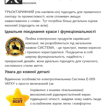
економія.
ТРЬОХТАРИФНИЙ (пік-напівпік-ніч) підходить для приватного
сектору та промисловості, коли споживач зміщує
навантаження з «піків». Тут потрібна більш детальна оцінка
економії (підходить не всім).
Ідеальне поєднання краси і функціональності
Лінійка електронних продуктів харківської
компанії, які розробляються під загальною
назвою СИСТЕМА, - це пристрої, якими корисно
і приємно користуватися. Поєднуючи в собі
широку функціональність, надійність і
прекрасний дизайн, вони ідеально підходять для сучасного,
системного стилю життя.
Увага до кожної деталі
Відмінною особливістю електролічильника Система Е-009
VATKY є просто величезний (за
порівняно з іншими лічильниками)
високоякісний рідкокристалічний екран
підвищеної чіткості, завдяки чому навіть люди
з ослабленим зором легко і комфортно