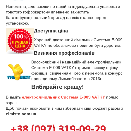
Непомітна, але виключно надійна індивідуальна упаковка з
товстого гофрокартону впевнено захистить
багатофункціональний прилад на всіх етапах перед
установкою.
Доступна ціна
Хороший двозонний лічильник Система Е-009
VATKY не обов'язково повинен бути дорогим.
Визнання професіоналів
Високоякісний і наднадійний електролічильник
Система Е-009 VATKY отримав високу оцінку
фахівців, свідченням чого є перемога в конкурсі,
проведеному Львьвоблэнего в 2016г.
Вибирайте кращу!
Візьміть
електролічильник Система Е-009 VATKY
прямо
зараз.
Щоб почати економити з ним і зберігати свій бюджет разом з
elmisto.com.ua
!