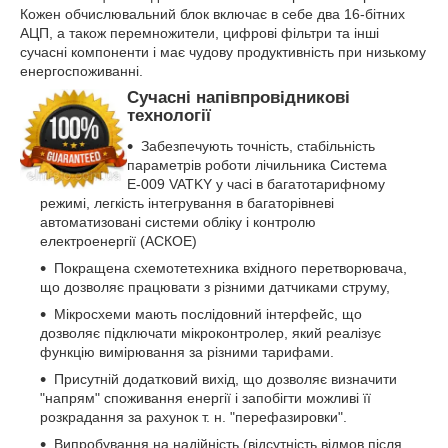
Кожен обчислювальний блок включає в себе два 16-бітних
АЦП, а також перемножители, цифрові фільтри та інші
сучасні компоненти і має чудову продуктивність при низькому
енергоспоживанні.
Сучасні напівпровідникові
технології
Забезпечують точність, стабільність
параметрів роботи лічильника Система
Е-009 VATKY у часі в багатотарифному
режимі, легкість інтегрування в багаторівневі
автоматизовані системи обліку і контролю
електроенергії (АСКОЕ)
Покращена схемотетехника вхідного перетворювача,
що дозволяє працювати з різними датчиками струму,
Мікросхеми мають послідовний інтерфейс, що
дозволяє підключати мікроконтролер, який реалізує
функцію вимірювання за різними тарифами.
Присутній додатковий вихід, що дозволяє визначити
"напрям" споживання енергії і запобігти можливі її
розкрадання за рахунок т. н. "перефазировки".
Випробування на надійність (відсутність відмов після