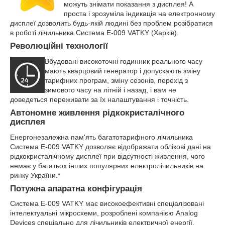
можуть знімати показання з дисплея! А
проста і зрозуміла індикація на електронному
дисплеї дозволить будь-якій людині без проблем розібратися
в роботі лічильника Система Е-009 VATKY (Харків).
Революційні технології
Вбудовані високоточні годинник реального часу
мають кварцовий генератор і допускають зміну
тарифних програм, зміну сезонів, перехід з
зимового часу на літній і назад, і вам не
доведеться переживати за їх налаштування і точність.
Автономне живлення рідкокристалічного
дисплея
Енергонезалежна пам'ять багатотарифного лічильника
Система Е-009 VATKY дозволяє відображати облікові дані на
рідкокристалічному дисплеї при відсутності живлення, чого
немає у багатьох інших популярних електролічильників на
ринку України.*
Потужна апаратна конфігурація
Система Е-009 VATKY має
високоефективні спеціалізовані
інтелектуальні мікросхеми, розроблені компанією Analog
Devices спеціально для лічильників електричної енергії.