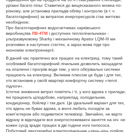
урізані багато пільг. Ставитися до вищесказаного можна по-
різному, але установка приладів обліку і контролю (в т. ч.
багатотарифних) за витратою енергоресурсів стає життєво
необхідною.
Про багатотарифних водосчетчиках харківського
виробництва
ЛВ-4ТМ
і доступних теплолічильниках -
ультразвуковому Sharky і механічному Apator LQM-III ми
розповімо в наступних статтях, а зараз мова піде про
економію електроенергії.
В даний час практично все працює на електриці, тому такий
особливий багатотарифний лічильник дозволить заощадити
на опаленні і прогріві води тим, у кого обігрівальні системи
працюють на електриці. Великим плюсом це буде і для тих,
хто встановив у своїй квартирі комфортну систему «теплі
підлоги».
Істотне зниження витрат помітять і ті, у кого вдома є прилади,
які працюють цілодобово, наприклад, холодильник,
кондиціонер, бойлер і так далі. Це ідеальний варіант для тих,
хто вдень не буває вдома, а вночі любить посидіти за
комп'ютером або подивитися телевізор. Звичайно, не варто
відразу ж відкладати все енергоспоживаючі заняття на ніч: не
кожен сусід зрадіє працює в дві години ночі пилососа.
Побутовий двухтарифні електролічильник «день-ніч» підійде