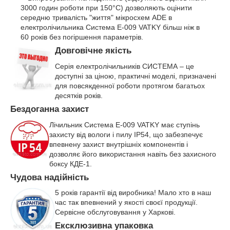
3000 годин роботи при 150°C) дозволяють оцінити
середню тривалість "життя" мікросхем ADE в
електролічильника Система Е-009 VATKY більш ніж в
60 років без погіршення параметрів.
Довговічне якість
Серія електролічильників СИСТЕМА – це
доступні за ціною, практичні моделі, призначені
для повсякденної роботи протягом багатьох
десятків років.
Бездоганна захист
Лічильник Система Е-009 VATKY має ступінь
захисту від вологи і пилу IP54, що забезпечує
впевнену захист внутрішніх компонентів і
дозволяє його використання навіть без захисного
боксу КДЕ-1.
Чудова надійність
5 років гарантії від виробника! Мало хто в наш
час так впевнений у якості своєї продукції.
Сервісне обслуговування у Харкові.
Ексклюзивна упаковка