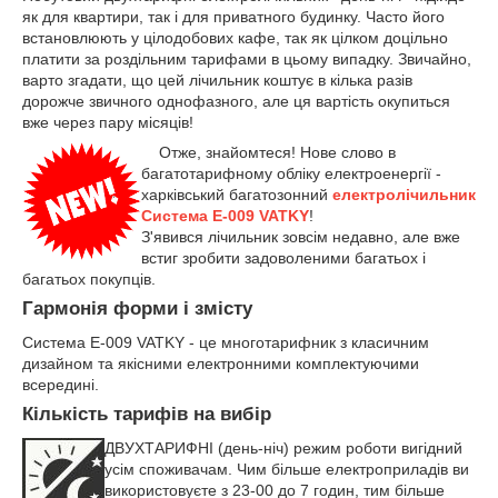
як для квартири, так і для приватного будинку. Часто його
встановлюють у цілодобових кафе, так як цілком доцільно
платити за роздільним тарифами в цьому випадку. Звичайно,
варто згадати, що цей лічильник коштує в кілька разів
дорожче звичного однофазного, але ця вартість окупиться
вже через пару місяців!
Отже, знайомтеся! Нове слово в
багатотарифному обліку електроенергії -
харківський багатозонний
електролічильник
Система Е-009 VATKY
!
З'явився лічильник зовсім недавно, але вже
встиг зробити задоволеними багатьох і
багатьох покупців.
Гармонія форми і змісту
Система Е-009 VATKY - це многотарифник з класичним
дизайном та якісними електронними комплектуючими
всередині.
Кількість тарифів на вибір
ДВУХТАРИФНІ (день-ніч) режим роботи вигідний
усім споживачам. Чим більше електроприладів ви
використовуєте з 23-00 до 7 годин, тим більше