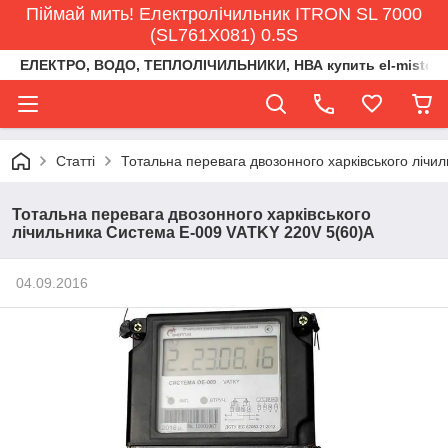
Піймай мить! Електролічильник ITRON SL 7000
(SL761X081) 0.5S
ЕЛЕКТРО, ВОДО, ТЕПЛОЛІЧИЛЬНИКИ, НВА купить el-misto@ukr
Статті
Тотальна перевага двозонного харківського лічи
Тотальна перевага двозонного харківського
лічильника Система Е-009 VATKY 220V 5(60)A
04.09.2016