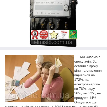
Ми живемо в
епоху змін. За
останні півроку
ціни на опалення
піднялися на
172%, на
електроенергію-
на 76%, воду
56%, газ 53%, на
продукти 14%.
Очікується ще
підвищення цін на продукти на 30% і скасування стипендій,