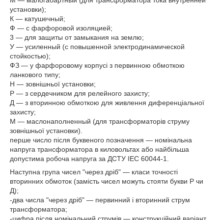
установки);
К — катушечный;
Ф — с фарфоровой изоляцией;
3 — для защиты от замыкания на землю;
У — усиленный (с повышенной электродинамической
стойкостью);
ФЗ — у фарфоровому корпусі з первинною обмоткою
ланкового типу;
Н — зовнішньої установки;
Р — з сердечником для релейного захисту;
Д — з вторинною обмоткою для живлення диференціальної
захисту;
М — маслонаполненный (для трансформаторів струму
зовнішньої установки).
перше число після буквеного позначення — номінальна
напруга трансформатора в киловольтах або найбільша
допустима робоча напруга за ДСТУ ІЕС 60044-1.
Наступна група чисел "через дріб" — класи точності
вторинних обмоток (замість чисел можуть стояти букви Р чи
Д);
-два числа "через дріб" — первинний і вторинний струм
трансформатора;
-цифра після номінальний струмів — конструкційний варіант