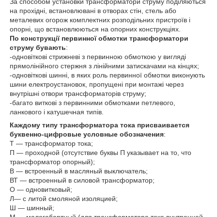
За способом установки трансформатори струму поділяються
на прохідні, встановлювані в отворах стін, стель або
металевих огорож комплектних розподільних пристроїв і
опорні, що встановлюються на опорних конструкціях.
По конструкції первинної обмотки трансформатори
струму бувають
:
-одновіткові стрижневі з первинною обмоткою у вигляді
прямолінійного стержня з лінійними затискачами на кінцях;
-одновіткові шинні, в яких роль первинної обмотки виконують
шини електроустановок, пропущені при монтажі через
внутрішні отвори трансформаторів струму;
-багато виткові з первинними обмотками петлевого,
ланкового і катушечная типів.
Каждому типу трансформатора тока присваивается
буквенно-цифровые условные обозначения
:
Т — трансформатор тока;
П — проходной (отсутствие буквы П указывает на то, что
трансформатор опорный);
В — встроенный в масляный выключатель;
ВТ — встроенный в силовой трансформатор;
О — одновитковый;
Л— с литой смоляной изоляцией;
Ш — шинный;
М — малогабартный (для трансформатора тока внутренней