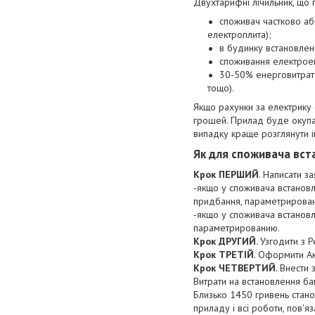
Двухтарифні лічильник, що 
споживач частково аб
електроплита);
в будинку встановлен
споживання електроен
30-50% енерговитрат 
тощо).
Якщо рахунки за електрику 
грошей. Прилад буде окупат
випадку краще розглянути і
Як для споживача вст
Крок ПЕРШИЙ
. Написати з
-якщо у споживача встановл
придбання, параметрировани
-якщо у споживача встановл
параметрированию.
Крок ДРУГИЙ.
Узгодити з Р
Крок ТРЕТІЙ
. Оформити Ак
Крок ЧЕТВЕРТИЙ
. Внести
Витрати на встановлення ба
Близько 1450 гривень стано
приладу і всі роботи, пов'я