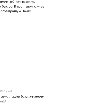
и имеющей возможность
 быстро. В противном случае
ергозатратную. Таким
ітня 2026
едати покази багатозонного
ика.