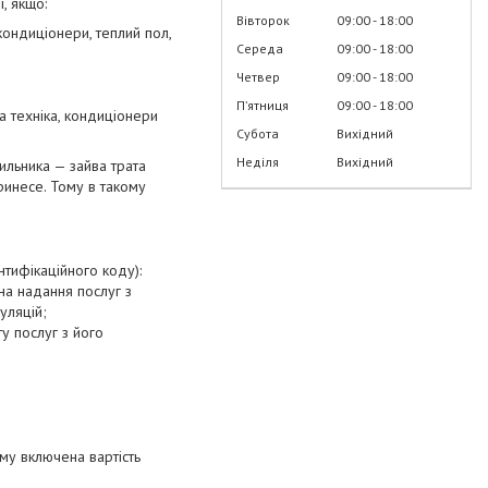
, якщо:
Вівторок
09:00
18:00
кондиціонери, теплий пол,
Середа
09:00
18:00
Четвер
09:00
18:00
Пʼятниця
09:00
18:00
а техніка, кондиціонери
Субота
Вихідний
Неділя
Вихідний
ильника — зайва трата
ринесе. Тому в такому
нтифікаційного коду):
на надання послуг з
уляцій;
у послуг з його
уму включена вартість