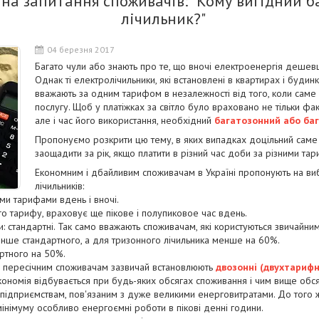
 на запитання споживачів: "Кому вигідний 
лічильник?"
04 березня 2017
Багато чули або знають про те, що вночі електроенергія дешев
Однак ті електролічильники, які встановлені в квартирах і будинк
вважають за одним тарифом в незалежності від того, коли саме
послугу. Щоб у платіжках за світло було враховано не тільки фа
але і час його використання, необхідний
багатозонний або ба
Пропонуємо розкрити цю тему, в яких випадках доцільний саме 
заощадити за рік, якщо платити в різний час доби за різними та
Економним і дбайливим споживачам в Україні пропонують на ви
лічильників:
ми тарифами вдень і вночі.
го тарифу, враховує ще пікове і полупиковое час вдень.
: стандартні. Так само вважають споживачам, які користуються звичайним
енше стандартного, а для тризонного лічильника менше на 60%.
ртного на 50%.
 пересічним споживачам зазвичай встановлюють
двозонні (двухтарифн
кономія відбувається при будь-яких обсягах споживання і чим вище обся
підприємствам, пов'язаним з дуже великими енерговитратами. До того 
мінімуму особливо енергоємні роботи в пікові денні години.