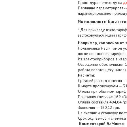
Процедура переходу на
д
Первинне параметрирование 
параметрирование приладу, 
Як вважають багатозо
* Для прикладу взято тариф
застосовується інший тари
Например, как экономят 
Полтавчанка Настя Гомон у
после повышения тарифов с
Из электроприборов в кварт
Освещение обеспечивает 10
работа полотенцесушителя
Расчеты:
Средний расход в месяц — 
В марте прогнозируем — 31
Оплата при обычном тарифе 
Показания счетчика: 169 кВ/
Оплата составила 404,04 гр
Экономия — 120,12 грн.
На счетчик и установку пол
Срок окупаемости счетчика
Комментарий ЭлМисто: