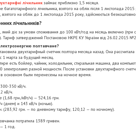
вухтарифні лічильник
займає приблизно 1,5 місяця.
багатотарифного лічильника, взятого на облік після 1 листопада 2015 
взятого на облік до 1 листопада 2015 року, здійснюється безкоштовно
нних лічильників?
, який діє за умови споживання до 100 кВт/год на місяць включно (при 
ф). Тариф затверджений Постановою НКРЕ КУ України від 26.02.2015 №
электроэнергию полтавчане?
становила двухтарифный счетчик полтора месяца назад. Она рассчитала
 1 марта за будущий месяц.
ире есть бойлер, чайник, холодильник, стиральная машина, два компью
 электроламп разной мощности. После установки двухтарифного счетчи
 в основном были перенесены на ночное время.
300-350 кВ/ч.
2 кВ/ч.
(1,68 грн./кВт/ч) — 524,16 грн.
ч (днем) и 143 кВ/ч (ночью).
н. (283,92 грн. — по дневному тарифу, 120,12 — по ночному).
товчанка потратила 1389 гривен.
 — 1 год.