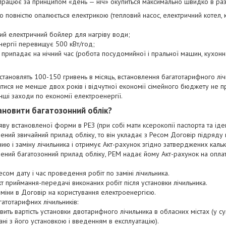
працює за принципом «день — ніч» окупиться максимально швидко в разі
о повністю опалюється електрикою (тепловий насос, електричний котел, 
ий електричний бойлер для нагріву води;
ергії перевищує 500 кВт/год;
припадає на нічний час (робота посудомийної і пральної машин, кухонн
становлять 100-150 гривень в місяць, встановлення багатотарифного ліч
ися не менше двох років і відчутної економії сімейного бюджету не п
нші заходи по економії електроенергії.
ановити багатозонний облік?
аяву встановленої форми в РЕЗ (при собі мати ксерокопії паспорта та іде
ений звичайний прилад обліку, то він укладає з Ресом Договір підряду 
ю і заміну лічильника і отримує Акт-рахунок згідно затверджених кальк
ений багатозонний прилад обліку, РЕМ надає йому Акт-рахунок на оплат
есом дату і час проведення робіт по заміні лічильника.
т приймання-передачі виконаних робіт після установки лічильника.
 зміни в Договір на користування електроенергією.
гатотарифних лічильників:
вить вартість установки двотарифного лічильника в обласних містах (у с
зані з його установкою і введенням в експлуатацію).