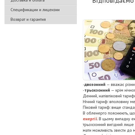
Відповідаємо
Доставка и оплата
Спецификации и лицензии
Возврат и гарантия
-
двозонний
— вважає різни
-
трьохзонний
— крім нічно
Денний, напівпіковий тарифи
Нічний тариф: вполовину м
Піковий тариф: вище станда
В обленерго пояснюють, що
енергії
. В цьому випадку е
трьохзонний вигідний лише 
мати можливість звести до 