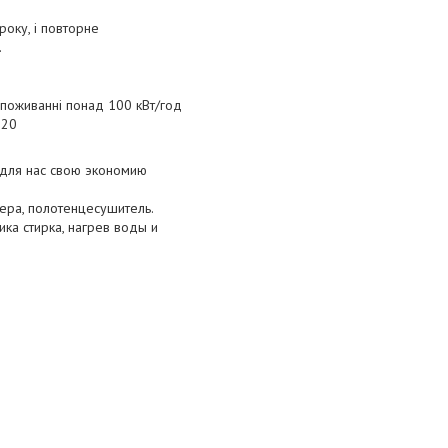
року, і повторне
.
споживанні понад 100 кВт/год
220
 для нас свою экономию
тера, полотенцесушитель.
ка стирка, нагрев воды и