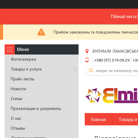
Піймай мить
Прийом замовлень та повідомлень тимчасово
ВУЛ.МАЛА ПАНАСІВСЬКА,Б
Фотогалерея
+380 (97) 319-09-29
+3
Товары и услуги
Прайс-листы
Новости
Статьи
Презентации и документы
О нас
Главная
Товары и 
Отзывы