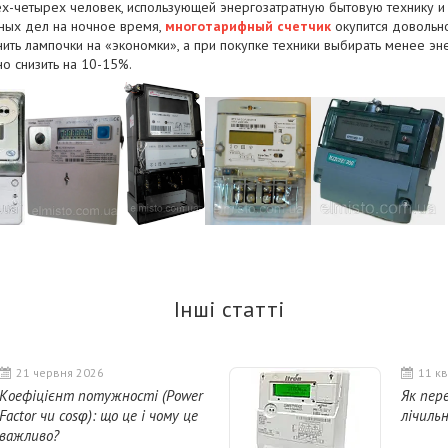
рех-четырех человек, использующей энергозатратную бытовую технику 
нных дел на ночное время,
многотарифный счетчик
окупится довольно
нить лампочки на «экономки», а при покупке техники выбирать менее эн
о снизить на 10-15%.
Інші статті
21 червня 2026
11 кв
Коефіцієнт потужності (Power
Як пер
Factor чи cosφ): що це і чому це
лічильн
важливо?