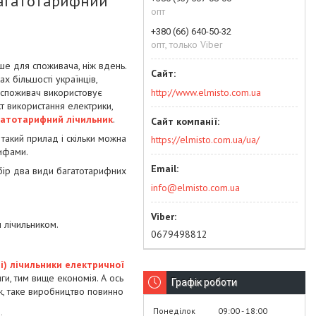
багатотарифний
опт
+380 (66) 640-50-32
опт, только Viber
ше для споживача, ніж вдень.
ах більшості українців,
http://www.elmisto.com.ua
 споживач використовує
кт використання електрики,
гатотарифний лічильник
.
такий прилад і скільки можна
https://elmisto.com.ua/ua/
рифами.
бір два види багатотарифних
info@elmisto.com.ua
 лічильником.
0679498812
і) лічильники електричної
ги, тим вище економія. А ось
Графік роботи
ж, таке виробництво повинно
Понеділок
09:00
18:00