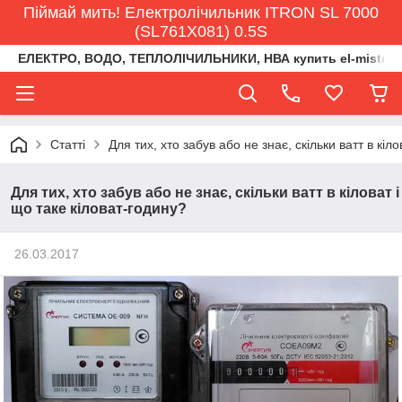
Піймай мить! Електролічильник ITRON SL 7000
(SL761X081) 0.5S
ЕЛЕКТРО, ВОДО, ТЕПЛОЛІЧИЛЬНИКИ, НВА купить el-misto@ukr
Статті
Для тих, хто забув або не знає, скільки ватт в кіл
Для тих, хто забув або не знає, скільки ватт в кіловат і
що таке кіловат-годину?
26.03.2017