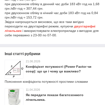
при двухзонном обліку в денний час доби 183 кВт·год на 1,68
грн./кВт·год = 307,44 грн.
при двухзонном обліку в нічний час доби 183 кВт·год на 0,84
грн./кВт·год = 153,72 грн.
Звідси напрошується висновок, що все таки вигідно
переходити на двухтарифні режим, купуючи
двухтарифні
лічильник
і використовувати електроприлади з вигодою для
себе переважно з 23-00 по 07-00.
Інші статті рубрики
21.06.2026
Коефіцієнт потужності (Power Factor чи
cosφ): що це і чому це важливо?
Пояснення коефіцієнта потужності простими словами
11.04.2026
Як передати покази багатозонного
лічильника.