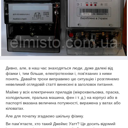
Дивно, але, в наш час знаходяться люди, дуже далекі від
фізики і, тим більше, електротехніки і, пов'язаних з ними
понять. Давайте трохи виправимо цю ситуацію і розглянемо
невеликий оглядовій статті винесені в заголовок питання.
Майже у всіх електричних приладів (мікрохвильовка, праска,
холодильник, пральна машина, фен і т. д.) на корпусі або в
паспорті вказана величина потужності, виражена у ватах або
кіловатах.
Але для початку згадаємо шкільну фізику.
Ви пам'ятаєте, хто такий Джеймс Уатт? Це досить відомий