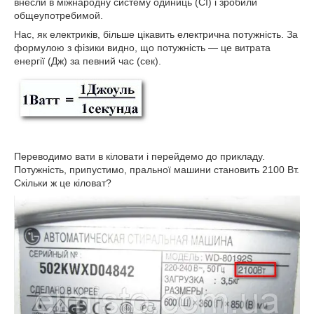
внесли в міжнародну систему одиниць (СІ) і зробили
общеупотребимой.
Нас, як електриків, більше цікавить електрична потужність. За
формулою з фізики видно, що потужність — це витрата
енергії (Дж) за певний час (сек).
Переводимо вати в кіловати і перейдемо до прикладу.
Потужність, припустимо, пральної машини становить 2100 Вт.
Скільки ж це кіловат?