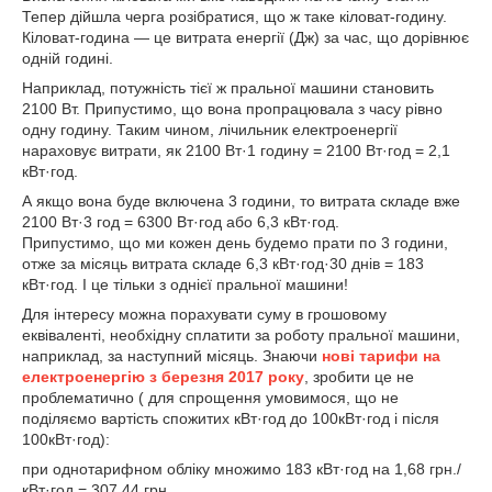
Тепер дійшла черга розібратися, що ж таке кіловат-годину.
Кіловат-година — це витрата енергії (Дж) за час, що дорівнює
одній годині.
Наприклад, потужність тієї ж пральної машини становить
2100 Вт. Припустимо, що вона пропрацювала з часу рівно
одну годину. Таким чином, лічильник електроенергії
нараховує витрати, як 2100 Вт·1 годину = 2100 Вт·год = 2,1
кВт·год.
А якщо вона буде включена 3 години, то витрата складе вже
2100 Вт·3 год = 6300 Вт·год або 6,3 кВт·год.
Припустимо, що ми кожен день будемо прати по 3 години,
отже за місяць витрата складе 6,3 кВт·год·30 днів = 183
кВт·год. І це тільки з однієї пральної машини!
Для інтересу можна порахувати суму в грошовому
еквіваленті, необхідну сплатити за роботу пральної машини,
наприклад, за наступний місяць. Знаючи
нові тарифи на
електроенергію з березня 2017 року
, зробити це не
проблематично ( для спрощення умовимося, що не
поділяємо вартість спожитих кВт·год до 100кВт·год і після
100кВт·год):
при однотарифном обліку множимо 183 кВт·год на 1,68 грн./
кВт·год = 307,44 грн.