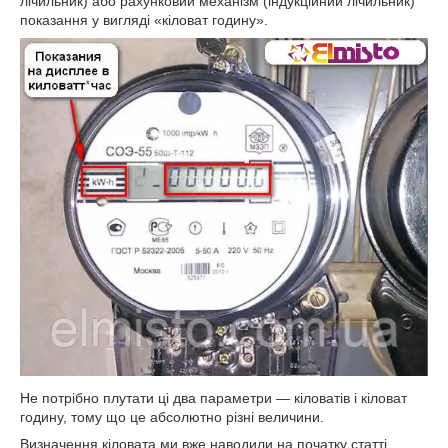
лічильник) або рахунковий механізм (індукційний лічильник)
показання у вигляді «кіловат годину».
Не потрібно плутати ці два параметри — кіловатів і кіловат
годину, тому що це абсолютно різні величини.
Визначення кіловата ми вже наводили на початку статті.