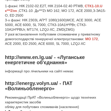
1-фазні: НІК 2102-02.Е2Т, НІК 2104-02.40 РТМВ,
СТК1-10.U
к***Ztm
,СТК1-10. До***Zt МО 162, МО 172, АСЕ 2000,З-ЭА15-
О, ED 2500
3-х фазні: НІК 2303L АП*Т 1080(1600)MCE, АСЕ 3000, АСЕ
5000, ACE 6000, SL 7000, СТК3-10А1Н*РВт, СТК3-
10А1Н*РВUт, MT174, LZQJ-XC, ZMD(ZMG)
У разі встановлення побутовим споживачем у приватному
домогосподарстві генеруючої електроустановки:
МО 172
,
АСЕ 2000, ED 2500, ACE 6000, SL 7000, LZQJ-XC
http://www.en.lg.ua/ - «Луганське
енергетичне об'єднання»
інформації про лічильники на сайті немає
http://energy.volyn.ua/ - ПАТ
«Волиньобленерго»
Рекомендації ПрАТ «Волиньобленерго» щодо технічних
характеристик засобів
обліку для побутових споживачів (населення)