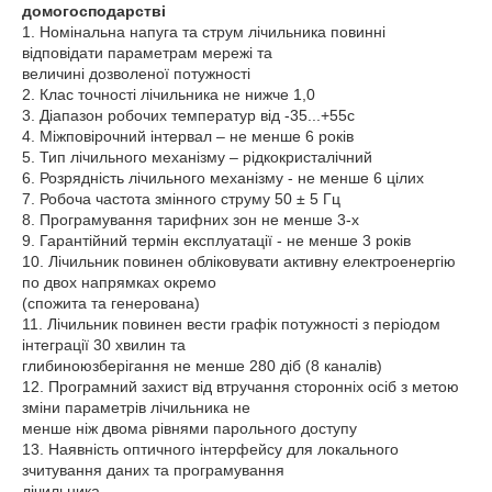
домогосподарстві
1. Номінальна напуга та струм лічильника повинні
відповідати параметрам мережі та
величині дозволеної потужності
2. Клас точності лічильника не нижче 1,0
3. Діапазон робочих температур від -35...+55с
4. Міжповірочний інтервал – не менше 6 років
5. Тип лічильного механізму – рідкокристалічний
6. Розрядність лічильного механізму - не менше 6 цілих
7. Робоча частота змінного струму 50 ± 5 Гц
8. Програмування тарифних зон не менше 3-х
9. Гарантійний термін експлуатації - не менше 3 років
10. Лічильник повинен обліковувати активну електроенергію
по двох напрямках окремо
(спожита та генерована)
11. Лічильник повинен вести графік потужності з періодом
інтеграції 30 хвилин та
глибиноюзберігання не менше 280 діб (8 каналів)
12. Програмний захист від втручання сторонніх осіб з метою
зміни параметрів лічильника не
менше ніж двома рівнями парольного доступу
13. Наявність оптичного інтерфейсу для локального
зчитування даних та програмування
лічильника