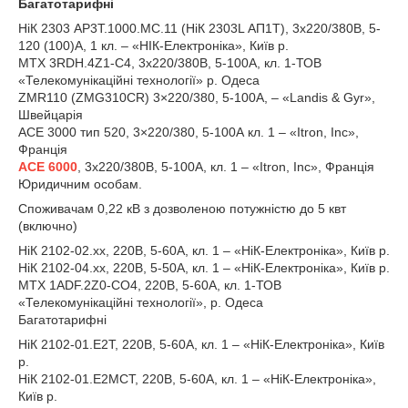
Багатотарифні
НіК 2303 AP3T.1000.MC.11 (НіК 2303L АП1Т), 3х220/380В, 5-
120 (100)А, 1 кл. – «НІК-Електроніка», Київ р.
MTX 3RDН.4Z1-C4, 3х220/380В, 5-100А, кл. 1-ТОВ
«Телекомунікаційні технології» р. Одеса
ZMR110 (ZMG310CR) 3×220/380, 5-100А, – «Landis & Gyr»,
Швейцарія
ACE 3000 тип 520, 3×220/380, 5-100А кл. 1 – «Itron, Inc»,
Франція
АСЕ 6000
, 3х220/380В, 5-100А, кл. 1 – «Itron, Inc», Франція
Юридичним особам.
Споживачам 0,22 кВ з дозволеною потужністю до 5 квт
(включно)
НіК 2102-02.хх, 220В, 5-60А, кл. 1 – «НіК-Електроніка», Київ р.
НіК 2102-04.хх, 220В, 5-50А, кл. 1 – «НіК-Електроніка», Київ р.
MTX 1ADF.2Z0-CO4, 220В, 5-60А, кл. 1-ТОВ
«Телекомунікаційні технології», р. Одеса
Багатотарифні
НіК 2102-01.E2T, 220В, 5-60А, кл. 1 – «НіК-Електроніка», Київ
р.
НіК 2102-01.Е2МСТ, 220В, 5-60А, кл. 1 – «НіК-Електроніка»,
Київ р.