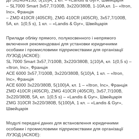
до 3х240/415В, 5(10)А, 1 кл. – «Landis & Gyr», Швейцарія
– SL7000 Smart 3х57,7/100В, 3х220/380В, 1-10А,кл. 1– «Itron,
Inc», Франція
– ZMD 410CR (405CR), ZMG 410CR (405CR), 3х57,7/100В,
5А, кл. 1(0,5 s), 1 кл. – «Landis & Gyr», Швейцарія
Прилади обліку прямого, полукосвенного і непрямого
включення рекомендовані для установки юридичними
особами і промисловими підприємствами для організації
ЛУЗОД (АСКОЕ):
SL 7000 Smart 3х57,7/100В, 3х220/380В, 1(10)А, кл. 1(0,5 s) –
«Itron, Inc», Франція
ACE 6000 3х57,7/100В, 3х220/380В, 5(10)А, 1 кл. – «Itron,
Inc», Франція
ACE 6000 3х220/380В, 5(100)А, кл. 1 – «Itron, Inc», Франція
ZMD 410CR (405CR), ZMG 410CR (405CR), 3х57,7/100В,
3х220/380В, 5А, кл. 1(0,5 s) – «Landis & Gyr», Швейцарія
ZMG 310CR 3х220/380В, 5(100)А, 1 кл. – «Landis & Gyr»,
Швейцарія
Модулі передачі даних для встановлення юридичними
особами і промисловими підприємствами для організації
ЛУЗОД (АСКОЕ):