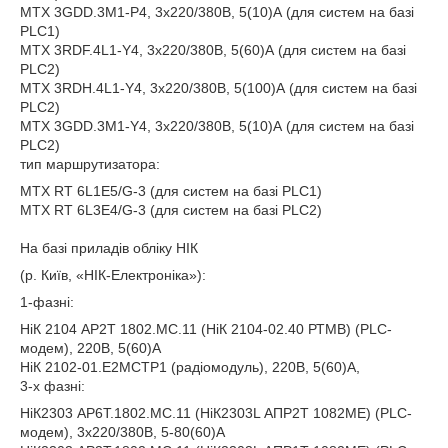
MTX 3GDD.3M1-Р4, 3х220/380В, 5(10)А (для систем на базі
PLC1)
MTX 3RDF.4L1-Y4, 3х220/380В, 5(60)А (для систем на базі
PLC2)
MTX 3RDН.4L1-Y4, 3х220/380В, 5(100)А (для систем на базі
PLC2)
MTX 3GDD.3M1-Y4, 3х220/380В, 5(10)А (для систем на базі
PLC2)
тип маршрутизатора:
MTX RT 6L1E5/G-3 (для систем на базі PLC1)
MTX RT 6L3E4/G-3 (для систем на базі PLC2)
На базі приладів обліку НІК
(р. Київ, «НІК-Електроніка»):
1-фазні:
НіК 2104 AP2T 1802.MC.11 (НіК 2104-02.40 РТМВ) (PLC-
модем), 220В, 5(60)А
НіК 2102-01.Е2МСТР1 (радіомодуль), 220В, 5(60)А,
3-х фазні:
НіК2303 АР6Т.1802.MC.11 (НіК2303L АПР2Т 1082МЕ) (PLC-
модем), 3х220/380В, 5-80(60)А