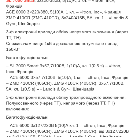
SL 7000 Smar
t 3х220/380В, 5(10)А, 1 кл. – «Itron, Inc»,
Франція
ACE 6000 3×220/380, 5(10)А, 1 кл. – «Itron, Inc», Франція
ZMD 410CR (ZMG 410CR), 3х240/415В, 5А, кл. 1 – «Landis &
Gyr», Швейцарія
3-ф електронні прилади обліку непрямого включення (через
ТТ, ТН):
Споживачам вище 1кВ з дозволеною потужністю понад
150кВт
Багатофункціональні
– SL 7000 Smart 3х57,7/100В, 1(10)А, кл. 1(0,5 s) – «Itron,
Inc», Франція
– ACE 6000 3×57,7/100В, 5(10)А, 1 кл. – «Itron, Inc», Франція
– ZMD 410CR (405CR), ZMG 410CR (405CR), 3х57,7/100В,
5А, кл. 1(0,5 s) – «Landis & Gyr», Швейцарія
3-ф електронні прилади обліку трехпроводного включення:
Полукосвенного (через ТТ), непрямого (через ТТ, ТН)
включення:
Багатофункціональні
– АСЕ 6000 3х127/220В 5(10)А кл. 1 – «Itron, Inc», Франція
– ZMD 410CR (405CR), ZMG 410CR (405CR), від 3х127/220В