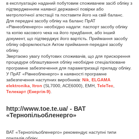
в експлуатацію наданий побутовим споживачем засіб обліку з
підтвердженням наявної державної повірки або
метрологічної атестації та поставити його на свій баланс.
Для передачі засобу обліку на баланс ПрАТ
«Рівнеобленерго» необхідно надати: паспорт засобу обліку
та копію касового чека на його придбання, або інший
документ, що підтверджує його вартість. Приймання засобу
обліку оформлюється Актом приймання-передачі засобу
обліку.
Звертаємо увагу побутових споживачів, що для прискорення
процедури облаштування обліку необхідне спеціалізоване
програмне забезпечення для параметризації приладу обліку.
У ПрАТ «Рівнеобленерго» в наявності програмне
забезпечення наступних виробників:
Nik
,
ELGAMA
elektronika
,
Itron
(SL7000, ACE6000), EMH,
TeleTec
,
Телекарт (Енергія-9)
.
http://www.toe.te.ua/ - ВАТ
«Тернопільобленерго»
ВАТ «Тернопільобленерго» рекомендує наступні типи
приладів обліку