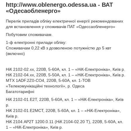
http://www.oblenergo.odessa.ua - ВАТ
«Одесаобленерго»
Перелік приладів обліку електричної енергії рекомендованих
для встановлення у споживачів ПАТ «Одессаобленерго»
Побутовим споживачам.
1-ф електронні прилади обліку:
Споживачам 0,22 кВ з дозволеною потужністю до 5 квт
(включно)
НіК 2102-02.хх, 220В, 5-60А, кл. 1 – «НіК-Електроніка», Київ р.
НіК 2102-04.хх, 220В, 5-50А, кл. 1 – «НіК-Електроніка», Київ р.
MTX 1ADF.2Z0-CO4, 220В, 5-60А, кл. 1-ТОВ
«Телекомунікаційні технології», р. Одеса
Багатотарифні
НіК 2102-01.E2T, 220В, 5-60А, кл. 1 – «НіК-Електроніка», Київ
р.
НіК 2102-01.Е2МСТ, 220В, 5-60А, кл. 1 – «НіК-Електроніка»,
Київ р.
НіК 2104 AP2T 1200.0.11 (НіК 2104-02.20 T), 220В, 5-60А, кл.
1 – «НіК-Електроніка», Київ р.