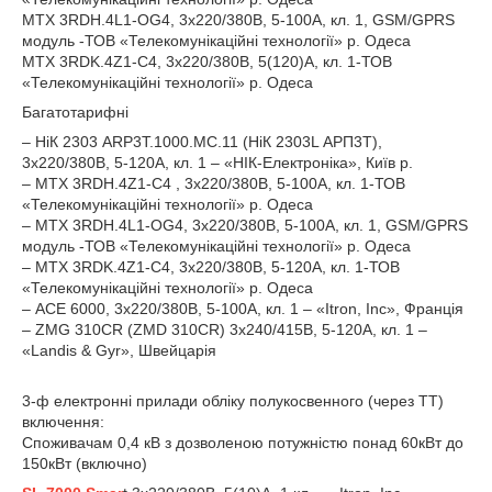
MTX 3RDH.4L1-ОG4, 3х220/380В, 5-100А, кл. 1, GSM/GPRS
модуль -ТОВ «Телекомунікаційні технології» р. Одеса
MTX 3RDK.4Z1-C4, 3х220/380В, 5(120)А, кл. 1-ТОВ
«Телекомунікаційні технології» р. Одеса
Багатотарифні
– НіК 2303 ARP3Т.1000.MC.11 (НіК 2303L АРП3Т),
3х220/380В, 5-120А, кл. 1 – «НІК-Електроніка», Київ р.
– MTX 3RDН.4Z1-C4 , 3х220/380В, 5-100А, кл. 1-ТОВ
«Телекомунікаційні технології» р. Одеса
– MTX 3RDH.4L1-ОG4, 3х220/380В, 5-100А, кл. 1, GSM/GPRS
модуль -ТОВ «Телекомунікаційні технології» р. Одеса
– MTX 3RDK.4Z1-C4, 3х220/380В, 5-120А, кл. 1-ТОВ
«Телекомунікаційні технології» р. Одеса
– АСЕ 6000, 3х220/380В, 5-100А, кл. 1 – «Itron, Inc», Франція
– ZMG 310CR (ZMD 310CR) 3х240/415В, 5-120А, кл. 1 –
«Landis & Gyr», Швейцарія
3-ф електронні прилади обліку полукосвенного (через ТТ)
включення:
Споживачам 0,4 кВ з дозволеною потужністю понад 60кВт до
150кВт (включно)