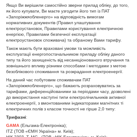
Якщо Ви вирішили самостійно зверни прилад обліку, до того,
як його купувати, Ви маєте узгодити його тип із ПАТ
«Запоріжжяобленерго» на відповідність вимогам
нормативних документів (Правил улаштування
електроустановок, Правилами користування електричною
енергією, Правилами безпечної експлуатації
електроустановок споживача) та обраному Вами тарифу.
Також мають бути враховані умови та можливість
експлуатації енергопостачальником приладу обліку даного
типу та його захищеність від несанкціонованого втручання та
зовнішнього впливу різними способами і методами з метою
безоблікового споживання та розкрадання електроенергії.
На даний час побутовим споживачам ПАТ
«Запоріжжяобленерго», що бажають розраховуватись за
тарифами, диференційованими за періодами часу, дозволені
до використання наступні типи електролічильників активної
електроенергії, з вмонтованими індикаторами магнітних ті
електричних полів з класом точності не гірше 2,0 типу:
Трифазні
:
GAMA
(Ельгама-Електроніка);
ITZ (ТОВ «ЄМН Україна» м. Київ);