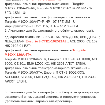
трифазний лічильник прямого включення – Torgrids
M10XX.120A/4S+RP, Torgrids M1020.120A/4S+RP, NP - 07
3FD. 1SM - U;
трифазний лічильник трансформаторного включення –
Torgrids M10XX.10A/4T+P, NP - 07 3FТ. SM - U;
маршрутизатор – ECom 116, RTR – 512.8 – 6L/E.
2. Лічильники для багатотарифного обліку електроенергії:
однофазний лічильник – ЛЕБ-Д1.Б4, ЛЕБ-Д1.Б5, ЛЕБ-Д1.Б4-Р,
ЛЕБ-Д1.Б5-Р,
Енергія 9 СТК1-10К5214Zt
, АСЕ 2000, СЕ 102,
НІК 2102-01 Е2Т;
трифазний лічильник прямого включення –
Torgrids
M10XX.120A/4T+
,
Torgrids M10XX.120A/4S+R, Енергія 9 СТК3-10А1НХХХt, ACE
6000, СЕ 301, EMH LZQJ-XC, НІК 2303 АПХТ, ЕЛВІН;
трифазний лічильник трансформаторного включення –
Torgrids M10XX.10A/3T+, Енергія 9 СТК3-10Q2ХХХt,
АСЕ6000, SL7000, EMH LZQJ-XC, НІК 2303 АТХТ, НІК 2303
АРКХТ, ЕЛВІН.
3. Лічильники для багатотарифного обліку електроенергії при
встановлені в помешканні споживача генеруючи установок
(фотогальванічних, вітрових електростанцій):