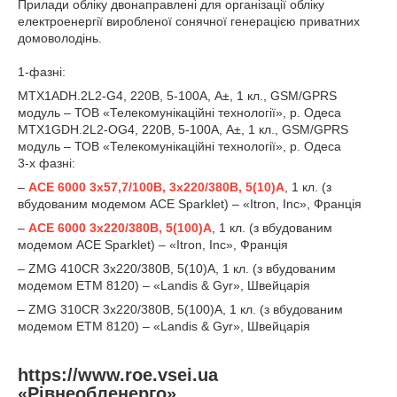
Прилади обліку двонаправлені для організації обліку
електроенергії виробленої сонячної генерацією приватних
домоволодінь.
1-фазні:
MTX1ADH.2L2-G4, 220В, 5-100А, А±, 1 кл., GSM/GPRS
модуль – ТОВ «Телекомунікаційні технології», р. Одеса
MTX1GDH.2L2-OG4, 220В, 5-100А, А±, 1 кл., GSM/GPRS
модуль – ТОВ «Телекомунікаційні технології», р. Одеса
3-х фазні:
–
ACE 6000 3х57,7/100В, 3х220/380В, 5(10)А
, 1 кл. (з
вбудованим модемом ACE Sparklet) – «Itron, Inc», Франція
–
ACE 6000 3х220/380В, 5(100)А
, 1 кл. (з вбудованим
модемом ACE Sparklet) – «Itron, Inc», Франція
– ZMG 410CR 3х220/380В, 5(10)А, 1 кл. (з вбудованим
модемом ЕТМ 8120) – «Landis & Gyr», Швейцарія
– ZMG 310CR 3х220/380В, 5(100)А, 1 кл. (з вбудованим
модемом ЕТМ 8120) – «Landis & Gyr», Швейцарія
https://www.roe.vsei.ua
«Рівнеобленерго»