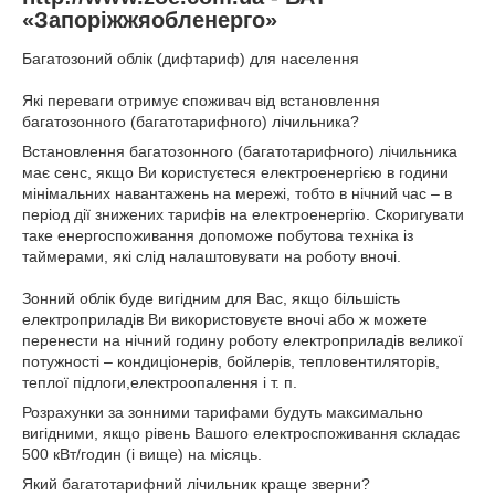
«Запоріжжяобленерго»
Багатозоний облік (дифтариф) для населення
Які переваги отримує споживач від встановлення
багатозонного (багатотарифного) лічильника?
Встановлення багатозонного (багатотарифного) лічильника
має сенс, якщо Ви користуєтеся електроенергією в години
мінімальних навантажень на мережі, тобто в нічний час – в
період дії знижених тарифів на електроенергію. Скоригувати
таке енергоспоживання допоможе побутова техніка із
таймерами, які слід налаштовувати на роботу вночі.
Зонний облік буде вигідним для Вас, якщо більшість
електроприладів Ви використовуєте вночі або ж можете
перенести на нічний годину роботу електроприладів великої
потужності – кондиціонерів, бойлерів, тепловентиляторів,
теплої підлоги,електроопалення і т. п.
Розрахунки за зонними тарифами будуть максимально
вигідними, якщо рівень Вашого електроспоживання складає
500 кВт/годин (і вище) на місяць.
Який багатотарифний лічильник краще зверни?