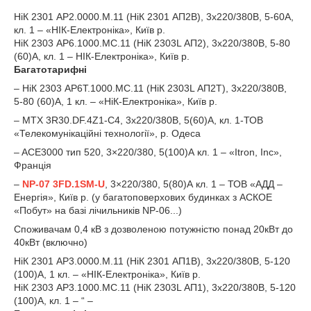
НіК 2301 AP2.0000.M.11 (НіК 2301 АП2В), 3х220/380В, 5-60А,
кл. 1 – «НІК-Електроніка», Київ р.
НіК 2303 AP6.1000.MC.11 (НіК 2303L АП2), 3х220/380В, 5-80
(60)А, кл. 1 – НІК-Електроніка», Київ р.
Багатотарифні
– НіК 2303 AP6T.1000.MC.11 (НіК 2303L АП2Т), 3х220/380В,
5-80 (60)А, 1 кл. – «НіК-Електроніка», Київ р.
– MTX 3R30.DF.4Z1-C4, 3х220/380В, 5(60)А, кл. 1-ТОВ
«Телекомунікаційні технології», р. Одеса
– ACE3000 тип 520, 3×220/380, 5(100)А кл. 1 – «Itron, Inc»,
Франція
–
NP-07 3FD.1SM-U
, 3×220/380, 5(80)А кл. 1 – ТОВ «АДД –
Енергія», Київ р. (у багатоповерхових будинках з АСКОЕ
«Побут» на базі лічильників NP-06...)
Споживачам 0,4 кВ з дозволеною потужністю понад 20кВт до
40кВт (включно)
НіК 2301 AP3.0000.M.11 (НіК 2301 АП1В), 3х220/380В, 5-120
(100)А, 1 кл. – «НІК-Електроніка», Київ р.
НіК 2303 AP3.1000.MC.11 (НіК 2303L АП1), 3х220/380В, 5-120
(100)А, кл. 1 – “ –