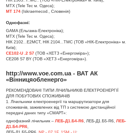
НІК 2303..Т..МС.. (ТОВ «НІК-Електроніка» м. Київ);
MTX (Tele Tec м. Одеса);
МТ 174
(Iskraemecod., Словенія)
Однофазні:
GAMA (Ельгама-Електроніка);
MTX (Tele Tec м. Одеса);
НІК 2102...Е2МСТ, НІК 2104...ТМС (ТОВ «НІК-Електроніка» м.
Київ);
СЕ102-U .2 S7
(ТОВ «ХЕТЗ «Енергоміра»);
СЕ208 S7 BY (ТОВ «ХЕТЗ «Енергоміра»).
http://www.voe.com.ua - ВАТ АК
«Вінницяобленерго»
РЕКОМЕНДОВАНІ ТИПИ ЛІЧИЛЬНИКІВ ЕЛЕКТРОЕНЕРГІЇ
ДЛЯ ПОБУТОВИХ СПОЖИВАЧІВ
1. Лічильники електроенергії та маршрутизатори для
споживачів, заживлених від ТП з системою дистанційної
передачі даних типу «СМАРТ»:
однофазний лічильник –
ЛЕБ-Д1.Б4-R6
, ЛЕБ-Д1.Б5-R6,
ЛЕБ-
Д1.Б4-РR6
,
ЛЕБ-Д1.Б5-РR6,
NP - 07 1F. 1SM - U
;