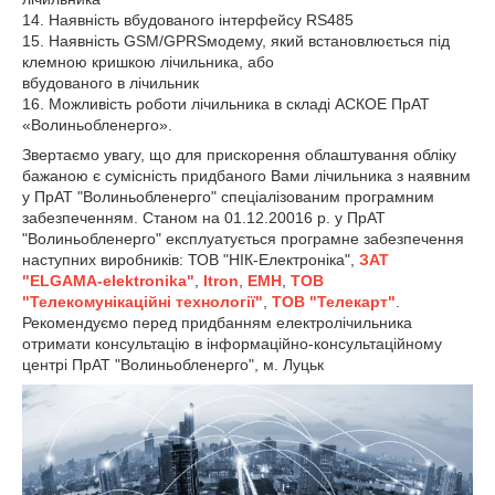
14. Наявність вбудованого інтерфейсу RS485
15. Наявність GSM/GPRSмодему, який встановлюється під
клемною кришкою лічильника, або
вбудованого в лічильник
16. Можливість роботи лічильника в складі АСКОЕ ПрАТ
«Волиньобленерго».
Звертаємо увагу, що для прискорення облаштування обліку
бажаною є сумісність придбаного Вами лічильника з наявним
у ПрАТ "Волиньобленерго" спеціалізованим програмним
забезпеченням. Станом на 01.12.20016 р. у ПрАТ
"Волиньобленерго" експлуатується програмне забезпечення
наступних виробників: ТОВ "НІК-Електроніка",
ЗАТ
"ELGAMA-elektronika"
,
Itron
,
EMH
,
ТОВ
"Телекомунікаційні технології"
,
ТОВ "Телекарт"
.
Рекомендуємо перед придбанням електролічильника
отримати консультацію в інформаційно-консультаційному
центрі ПрАТ "Волиньобленерго", м. Луцьк