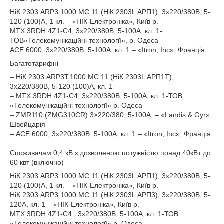
НіК 2303 ARP3.1000.MC.11 (НіК 2303L АРП1), 3х220/380В, 5-
120 (100)А, 1 кл. – «НІК-Електроніка», Київ р.
MTX 3RDН.4Z1-C4, 3х220/380В, 5-100А, кл. 1-
ТОВ«Телекомунікаційні технології», р. Одеса
АСЕ 6000, 3х220/380В, 5-100А, кл. 1 – «Itron, Inc», Франція
Багатотарифні
– НіК 2303 ARP3Т.1000.MC.11 (НіК 2303L АРП1Т),
3х220/380В, 5-120 (100)А, кл. 1
– MTX 3RDН.4Z1-C4, 3х220/380В, 5-100А, кл. 1-ТОВ
«Телекомунікаційні технології» р. Одеса
– ZMR110 (ZMG310CR) 3×220/380, 5-100А, – «Landis & Gyr»,
Швейцарія
– АСЕ 6000, 3х220/380В, 5-100А, кл. 1 – «Itron, Inc», Франція
Споживачам 0,4 кВ з дозволеною потужністю понад 40кВт до
60 квт (включно)
НіК 2303 ARP3.1000.MC.11 (НіК 2303L АРП1), 3х220/380В, 5-
120 (100)А, 1 кл. – «НІК-Електроніка», Київ р.
НіК 2303 ARP3.1000.MC.11 (НіК 2303L АРП3), 3х220/380В, 5-
120А, кл. 1 – «НІК-Електроніка», Київ р.
MTX 3RDН.4Z1-C4 , 3х220/380В, 5-100А, кл. 1-ТОВ
«Телекомунікаційні технології» р. Одеса