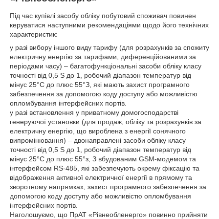
Під час купівлі засобу обліку побутовий споживач повинен
керуватися наступними рекомендаціями щодо його технічних
характеристик:
у разі вибору іншого виду тарифу (для розрахунків за спожиту
електричну енергію за тарифами, диференційованими за
періодами часу) – багатофункціональні засоби обліку класу
точності від 0,5 S до 1, робочий діапазон температур від
мінус 25°С до плюс 55°З, які мають захист програмного
забезпечення за допомогою коду доступу або можливістю
опломбування інтерфейсних портів.
у разі встановлення у приватному домогосподарстві
генеруючої установки (для продаж, обліку та розрахунків за
електричну енергію, що вироблена з енергії сонячного
випромінювання) – двонаправлені засоби обліку класу
точності від 0,5 S до 1, робочий діапазон температур від
мінус 25°С до плюс 55°з, З вбудованим GSM-модемом та
інтерфейсом RS-485, які забезпечують окрему фіксацію та
відображення активної електричної енергії в прямому та
зворотному напрямках, захист програмного забезпечення за
допомогою коду доступу або можливістю опломбування
інтерфейсних портів.
Наголошуємо, що ПрАТ «Рівнеобленерго» повинно прийняти