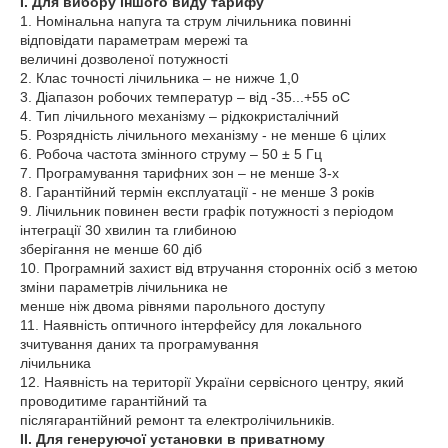
І. Для вибору іншого виду тарифу
1. Номінальна напуга та струм лічильника повинні
відповідати параметрам мережі та
величині дозволеної потужності
2. Клас точності лічильника – не нижче 1,0
3. Діапазон робочих температур – від -35...+55 оС
4. Тип лічильного механізму – рідкокристалічний
5. Розрядність лічильного механізму - не менше 6 цілих
6. Робоча частота змінного струму – 50 ± 5 Гц
7. Програмування тарифних зон – не менше 3-х
8. Гарантійний термін експлуатації - не менше 3 років
9. Лічильник повинен вести графік потужності з періодом
інтеграції 30 хвилин та глибиною
зберігання не менше 60 діб
10. Програмний захист від втручання сторонніх осіб з метою
зміни параметрів лічильника не
менше ніж двома рівнями парольного доступу
11. Наявність оптичного інтерфейсу для локального
зчитування даних та програмування
лічильника
12. Наявність на території України сервісного центру, який
проводитиме гарантійний та
післягарантійний ремонт та електролічильників.
ІІ. Для генеруючої установки в приватному