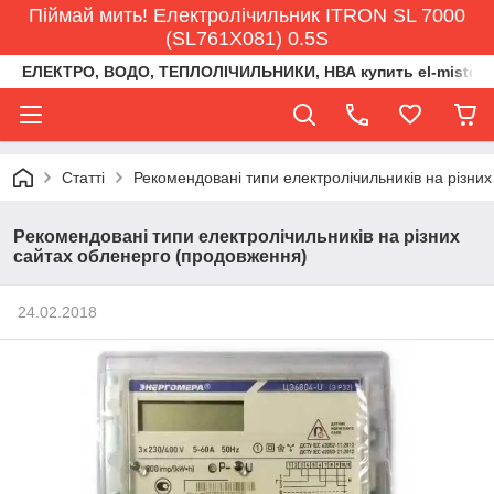
Піймай мить! Електролічильник ITRON SL 7000
(SL761X081) 0.5S
ЕЛЕКТРО, ВОДО, ТЕПЛОЛІЧИЛЬНИКИ, НВА купить el-misto@ukr
Статті
Рекомендовані типи електролічильників на різни
Рекомендовані типи електролічильників на різних
сайтах обленерго (продовження)
24.02.2018