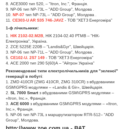
8. ACE3000 тип 520, – "Itron, Inc.", Франція.
9. NP-06 тип NP-73L – "ADD Group", Молдова .
10.
NP-07
тип NP-73L – "ADD Group", Молдова .
11.
СЕ303-U AR S35 746-JAVZ
- ТОВ "ХЕТЗ Енергоміра"
1-ф лічильники:
1.
НІК 2102-02.М2В
, НІК 2104-02.40 РТМВ – "НІК-
Електроніка", Україна.
2. ZCE 5225E 220В – "Landis&Gyr", Швейцарія.
3. NP-06 тип NP-71L – "ADD Group", Молдова .
5.
СЕ102-U. 2S7 149
- ТОВ "ХЕТЗ Енергоміра"
4. АСЕ 2000 тип 290 5(60)А – "Айтрон Україна"
Рекомендовані типи електролічильників для "зеленої"
генерації в побуті
:
1. ZMD 410CR (ZMG 410CR, ZMG 310CR) з вбудованими
GSM\GPRS модулями – «Landis & Gir», Швейцарія.
2.
SL 7000 Smart
з вбудованими GSM\GPRS модулями –
«Itron, Inc.», Франція.
3.
ACE 6000
з вбудованими GSM\GPRS модулями – «Itron,
Inc.», Франція.
5. NP-06 тип NP-73L з маршрутизатором RTR-512– "ADD
Group", Молдова.
http://www.zoe.com.ua - ВАТ