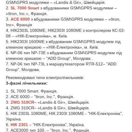
GSM\GPRS модулями – «Landis & Gir», Швейцарія.
2.
SL 7000 Smart
з вбудованими GSM\GPRS модулями –
«Itron, Inc.», Франція.
3.
ACE 6000
з вбудованими GSM\GPRS модулями – «Itron,
Inc», Франція
4. НІК2303L 1080МЕ, НІК2303І 1080МЕ з контролером КС-02-
08 – «НІК-Електроніка», м. Київ.
5. НІК2303І 1600МЕ з вбудованим GSM\GPRS модулем під
клемною кришкою – «НІК-Електроніка», м. Київ.
6. NP-06 тип NP-73E з вбудованим GSM\GPRS модулем під
клемною кришкою – "ADD Group", Молдова .
7. NP-06 тип NP-73L з маршрутизатором RTR-512– "ADD
Group", Молдова.
Рекомендовані типи електролічильників:
3-фазні лічильники:
1. SL 7000 Smart. Франція.
2. ACE 6000 – "Itron, Inc.", Франція.
3.
ZMG 310CR
– «Landis & Gir», Швейцарія.
4. ZMG 310CR– «Landis & Gir», Швейцарія.
5. НІК 2303L 1080МЕ, НІК 2303І 1080МЕ - "НІК-Електроніка",
Україна.
6.
НІК 2301
– "НІК-Електроніка", Україна.
7. ACE3000 тип 100, – "Itron, Inc.", Франція.