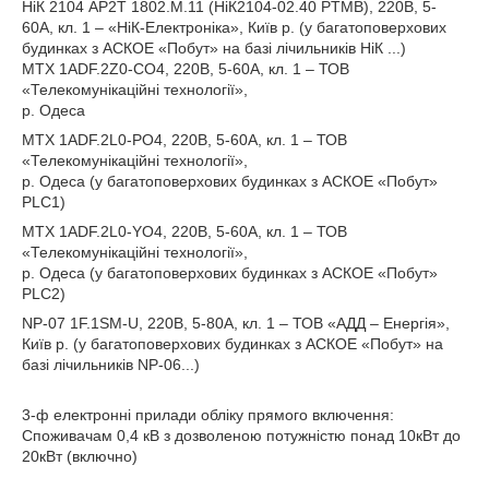
НіК 2104 AP2T 1802.M.11 (НіК2104-02.40 PTMB), 220В, 5-
60А, кл. 1 – «НіК-Електроніка», Київ р. (у багатоповерхових
будинках з АСКОЕ «Побут» на базі лічильників НіК ...)
MTX 1ADF.2Z0-CO4, 220В, 5-60А, кл. 1 – ТОВ
«Телекомунікаційні технології»,
р. Одеса
MTX 1ADF.2L0-PO4, 220В, 5-60А, кл. 1 – ТОВ
«Телекомунікаційні технології»,
р. Одеса (у багатоповерхових будинках з АСКОЕ «Побут»
PLC1)
MTX 1ADF.2L0-YO4, 220В, 5-60А, кл. 1 – ТОВ
«Телекомунікаційні технології»,
р. Одеса (у багатоповерхових будинках з АСКОЕ «Побут»
PLC2)
NP-07 1F.1SM-U, 220В, 5-80А, кл. 1 – ТОВ «АДД – Енергія»,
Київ р. (у багатоповерхових будинках з АСКОЕ «Побут» на
базі лічильників NP-06...)
3-ф електронні прилади обліку прямого включення:
Споживачам 0,4 кВ з дозволеною потужністю понад 10кВт до
20кВт (включно)