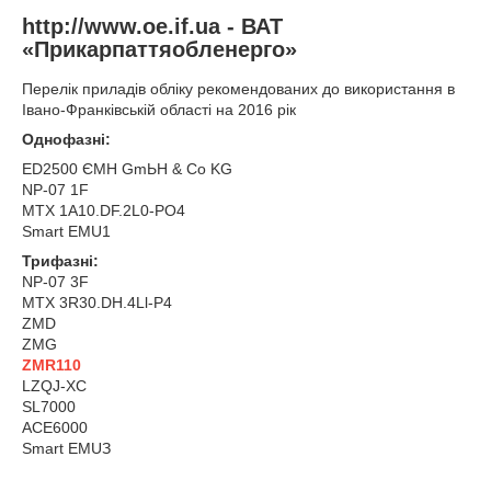
http://www.oe.if.ua - ВАТ
«Прикарпаттяобленерго»
Перелік приладів обліку рекомендованих до використання в
Івано-Франківській області на 2016 рік
Однофазні:
ED2500 ЄМН GmЬН & Со KG
NP-07 1F
МТХ 1А10.DF.2L0-РО4
Smаrt EMU1
Трифазні:
NP-07 3F
MTX 3R30.DH.4Ll-P4
ZMD
ZMG
ZMR110
LZQJ-XC
SL7000
ACE6000
Smаrt ЕМUЗ