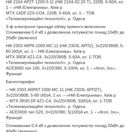
НіК 2104 AP2T 1200.0.11 (НіК 2104-02.20 T), 220В, 5-60А, кл.
1 – «НіК-Електроніка», Київ р.
MTX 1ADF.2Z0-CO4, 220В, 5-60А, кл. 1 – ТОВ
«Телекомунікаційні технології», р. Одеса
3-ф електронні прилади обліку прямого включення:
Споживачам 0,4 кВ з дозволеною потужністю понад 10кВт до
20кВт (включно)
НіК 2303 ARP6.1000.MC.11 (НіК 2303L АРП2), 3х220/380В, 5-
80 (60)А, кл. 1 – НІК-Електроніка», Київ р.
MTX 3RDF.4Z1-C4, 3х220/380В, 5-60А, кл. 1-ТОВ
«Телекомунікаційні технології», р. Одеса
ACE3000 тип 100, 3×220/380, 5-100А, кл. 1 – «Itron, Inc»,
Франція
Багатотарифні
– НіК 2303 ARP6Т.1000.MC.11 (НіК 2303L АРП2Т),
3х220/380В, 5-80 (60)А, 1 кл. – «НіК-Електроніка», Київ р.
– MTX 3R30.DF.4Z1-C4, 3х220/380В, 5(60)А, кл. 1-ТОВ
«Телекомунікаційні технології», р. Одеса
– ACE3000 тип 520, 3×220/380, 5(100)А кл. 1 – «Itron, Inc»,
Франція
Споживачам 0,4 кВ з дозволеною потужністю понад 20кВт до
40кВт (включно)