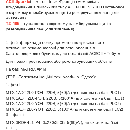
ACE Sparkle
t – «Itron, Inc», Франція (можливість
вбудовування в лічильники типу ACE6000, SL7000 і установки
в окремому пломбируемом щиті з резервуванням ланцюгів
живлення)
ТЗ-485
– (установка в окремому пломбируемом щиті з
резервуванням ланцюгів живлення)
1-ф і 3-ф прилади обліку прямого і полукосвенного
включення рекомендовані для встановлення в
багатоповерхових будинках для організації АСКОЕ «Побут»:
Для нових проектованих або реконструйованих об'єктів
На базі MATRIX AMM
(ТОВ «Телекомунікаційні технології» р. Одеса):
1-фазні:
MTX 1ADF.2L0-РО4, 220В, 5(60)А (для систем на базі PLC1)
MTX 1ADН.2L0-РО4, 220В, 5(100)А (для систем на базі PLC1)
MTX 1ADF.2L0-YO4, 220В, 5(60)А (для систем на базі PLC2)
MTX 1ADF.2L0-YO4, 220В, 5(100)А (для систем на базі PLC2)
3-х фазні:
MTX 3RDF.4L1-Р4, 3х220/380В, 5(60)А (для систем на базі
PLC1)