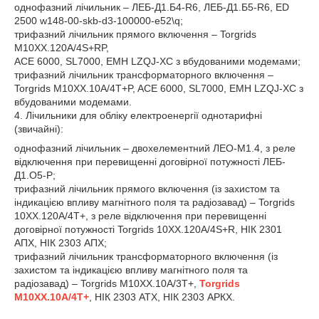
однофазний лічильник – ЛЕБ-Д1.Б4-R6, ЛЕБ-Д1.Б5-R6, ED
2500 w148-00-skb-d3-100000-e52\q;
трифазний лічильник прямого включення – Torgrids
M10XX.120A/4S+RP,
ACE 6000, SL7000, EMH LZQJ-XC з вбудованими модемами;
трифазний лічильник трансформаторного включення –
Torgrids M10XX.10A/4T+P, ACE 6000, SL7000, EMH LZQJ-XC з
вбудованими модемами.
4. Лічильники для обліку електроенергії однотарифні
(звичайні):
однофазний лічильник – двохелементний ЛЕО-М1.4, з реле
відключення при перевищенні договірної потужності ЛЕБ-
Д1.О5-Р;
трифазний лічильник прямого включення (із захистом та
індикацією впливу магнітного поля та радіозавад) – Torgrids
10XX.120A/4T+, з реле відключення при перевищенні
договірної потужності Torgrids 10XX.120A/4S+R, НІК 2301
АПХ, НІК 2303 АПХ;
трифазний лічильник трансформаторного включення (із
захистом та індикацією впливу магнітного поля та
радіозавад) – Torgrids M10XX.10A/3T+,
Torgrids
M10XX.10A/4T+
, НІК 2303 АТХ, НІК 2303 АРКХ.