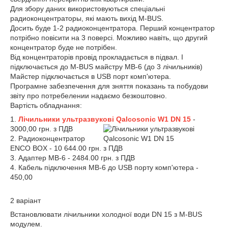
Для збору даних використовуються спеціальні
радиоконцентраторы, які мають вихід M-BUS.
Досить буде 1-2 радиоконцентратора. Перший концентратор
потрібно повісити на 3 поверсі. Можливо навіть, що другий
концентратор буде не потрібен.
Від концентраторів провід прокладається в підвал. І
підключається до M-BUS майстру MB-6 (до 3 лічильників)
Майстер підключається в USB порт комп'ютера.
Програмне забезпечення для зняття показань та побудови
звіту про потребелении надаємо безкоштовно.
Вартість обладнання:
1.
Лічильники ультразвукові Qalcosonic W1 DN 15
-
3000,00 грн. з ПДВ
2. Радиоконцентратор
ENCO BOX - 10 644.00 грн. з ПДВ
3. Адаптер MB-6 - 2484.00 грн. з ПДВ
4. Кабель підключення MB-6 до USB порту комп'ютера -
450,00
2 варіант
Встановлювати лічильники холодної води DN 15 з M-BUS
модулем.