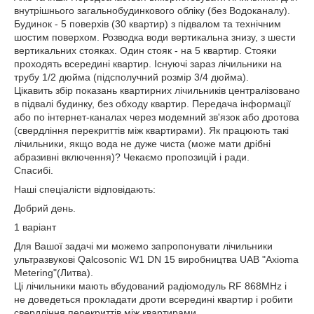
внутрішнього загальнобудинкового обліку (без Водоканалу).
Будинок - 5 поверхів (30 квартир) з підвалом та технічним
шостим поверхом. Розводка води вертикальна знизу, з шести
вертикальних стояках. Один стояк - на 5 квартир. Стояки
проходять всередині квартир. Існуючі зараз лічильники на
трубу 1/2 дюйма (підсполучний розмір 3/4 дюйма).
Цікавить збір показань квартирних лічильників централізовано
в підвалі будинку, без обходу квартир. Передача інформації
або по інтернет-каналах через модемний зв'язок або дротова
(свердління перекриттів між квартирами). Як працюють такі
лічильники, якщо вода не дуже чиста (може мати дрібні
абразивні включення)? Чекаємо пропозицій і ради.
Спасибі.
Наші спеціалісти відповідають:
Добрий день.
1 варіант
Для Вашої задачі ми можемо запропонувати лічильники
ультразвукові Qalcosonic W1 DN 15 виробництва UAB "Axioma
Metering"(Литва).
Ці лічильники мають вбудований радіомодуль RF 868MHz і
не доведеться прокладати дроти всередині квартир і робити
свердління перекриттів між квартирами.