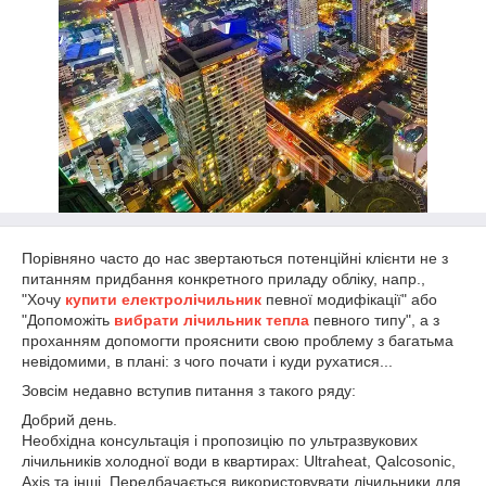
Порівняно часто до нас звертаються потенційні клієнти не з
питанням придбання конкретного приладу обліку, напр.,
"Хочу
купити електролічильник
певної модифікації" або
"Допоможіть
вибрати лічильник тепла
певного типу", а з
проханням допомогти прояснити свою проблему з багатьма
невідомими, в плані: з чого почати і куди рухатися...
Зовсім недавно вступив питання з такого ряду:
Добрий день.
Необхідна консультація і пропозицію по ультразвукових
лічильників холодної води в квартирах: Ultraheat, Qalcosonic,
Axis та інші. Передбачається використовувати лічильники для