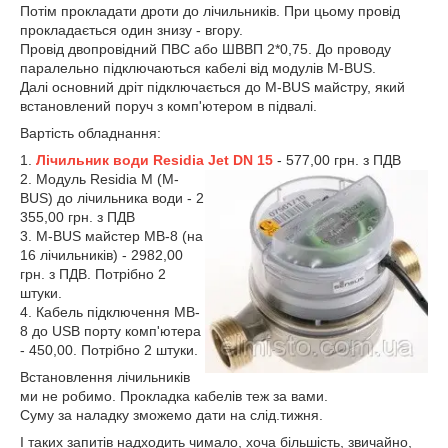
Потім прокладати дроти до лічильників. При цьому провід
прокладається один знизу - вгору.
Провід двопровідний ПВС або ШВВП 2*0,75. До проводу
паралельно підключаються кабелі від модулів M-BUS.
Далі основний дріт підключається до M-BUS майстру, який
встановлений поруч з комп'ютером в підвалі.
Вартість обладнання:
1.
Лічильник води Residia Jet DN 15
- 577,00 грн. з ПДВ
2. Модуль Residia M (M-
BUS) до лічильника води - 2
355,00 грн. з ПДВ
3. M-BUS майстер MB-8 (на
16 лічильників) - 2982,00
грн. з ПДВ. Потрібно 2
штуки.
4. Кабель підключення MB-
8 до USB порту комп'ютера
- 450,00. Потрібно 2 штуки.
Встановлення лічильників
ми не робимо. Прокладка кабелів теж за вами.
Суму за наладку зможемо дати на слід.тижня.
І таких запитів надходить чимало, хоча більшість, звичайно,