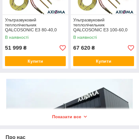
Ультразвуковий
Ультразвуковий
теплолічильник
теплолічильник
QALCOSONIC E3 80-40,0
QALCOSONIC E3 100-60,0
Dn80 M-BUS 130 °C (Axioma
Dn100 M-BUS 130 °C (Axioma
В наявності
В наявності
Metering (Литва)
Metering (Литва)
51 999
67 620
₴
₴
Купити
Купити
Показати все
Про нас