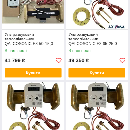
Ультразвуковий
Ультразвуковий
теплолічильник
теплолічильник
QALCOSONIC E3 50-15,0
QALCOSONIC E3 65-25,0
Dn50 M-BUS 130 °C Axioma
Dn65 M-BUS 130 °C Axioma
В наявності
В наявності
Metering (Литва)
Metering (Литва)
41 799
49 350
₴
₴
Купити
Купити