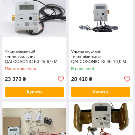
Ультразвуковий
Ультразвуковий
теплолічильник
теплолічильник
QALCOSONIC E3 25-6,0 M-
QALCOSONIC E3 40-10,0 M-
BUS 130 °C (Axioma Metering
BUS 130 °C (Axioma Metering
Під замовлення
В наявності
(Литва)
(Литва)
23 370
28 410
₴
₴
Купити
Купити