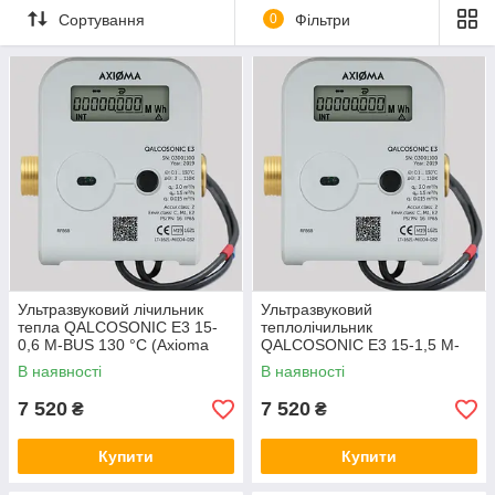
Сортування
0
Фільтри
Ультразвуковий лічильник
Ультразвуковий
тепла QALCOSONIC E3 15-
теплолічильник
0,6 M-BUS 130 °C (Axioma
QALCOSONIC E3 15-1,5 M-
Metering (Литва)
BUS 130 °C Axioma Metering
В наявності
В наявності
(Литва)
7 520
7 520
₴
₴
Купити
Купити