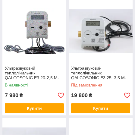
Ультразвуковий
Ультразвуковий
теплолічильник
теплолічильник
QALCOSONIC E3 20-2,5 M-
QALCOSONIC E3 25–3,5 M-
BUS 130 °C (Axioma Metering
BUS 130 °C (Axioma Metering
В наявності
Під замовлення
(Литва) з монтажним
(Литва)
комплектом
7 980
19 800
₴
₴
Купити
Купити