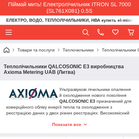
Піймай мить! Електролічильник ITRON SL 7000
(SL761X081) 0.5S
ЕЛЕКТРО, ВОДО, ТЕПЛОЛІЧИЛЬНИКИ, НВА купить el-misto@ukr
Товари та послуги
Теплочильники
Теплолічильники 
Теплолічильники QALCOSONIC E3 виробництва
Axioma Metering UAB (Литва)
Ультразвукові лічильники опалення
й охолодження нового покоління
QALCOSONIC E3
призначений для
комерційного обліку енергії тепла та охолодження з
реєстрацією даних у двох різних реєстраціях. Високоякісний
теплооблікувач використовується на об'єктах центрального
Показати все
опалення (в житлових будинках, компаніях та організаціях,
об'єктах теплопостачання тощо).