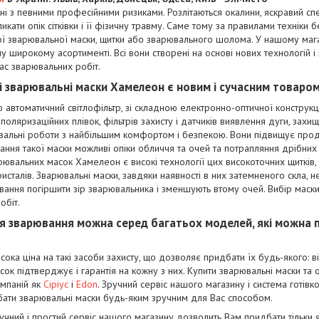
ні з певними професійними ризиками. Розлітаються окалини, яскравий спе
кати опік сітківки і її фізичну травму. Саме тому за правилами техніки
ої зварювальної маски, щитки або зварювального шолома. У нашому мага
у широкому асортименті. Всі вони створені на основі нових технологій і
час зварювальних робіт.
і зварювальні маски Хамелеон є новим і сучасним товаром
ю автоматичний світлофільтр, зі складною електронно-оптичної конструкц
 поляризаційних плівок, фільтрів захисту і датчиків виявлення дуги, захи
льні роботи з найбільшим комфортом і безпекою. Вони підвищує продук
ання такої маски можливі опіки обличчя та очей та потрапляння дрібних 
вальних масок Хамелеон є високі технології цих високоточних щитків, 
ристалів. Зварювальні маски, завдяки наявності в них затемненого скла, 
ання погіршити зір зварювальника і зменшують втому очей. Вибір маски
обіт.
ля зварювання можна серед багатьох моделей, які можна
исока ціна на такі засоби захисту, що дозволяє придбати їх будь-якого: 
сок підтверджує і гарантія на кожну з них. Купити зварювальні маски та
омпаній як
Сіріус
і
Edon
. Зручний сервіс нашого магазину і система готівк
ати зварювальні маски будь-яким зручним для Вас способом.
ручний і простий сервіс нашого магазину дозволить Вам придбати тільки 