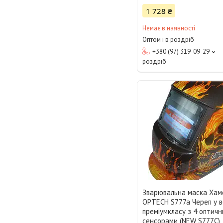
1 728 ₴
Немає в наявності
Оптом і в роздріб
+380 (97) 319-09-29
роздріб
Зварювальна маска Хам
OPTECH S777a Череп у в
преміумкласу з 4 оптич
сенсорами (NEW S777C)