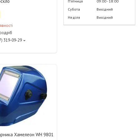
оскло
Пʼятниця
09:00
18:00
Субота
Вихідний
Неділя
Вихідний
явності
роздріб
7) 319-09-29
арника Хамелеон WH 9801