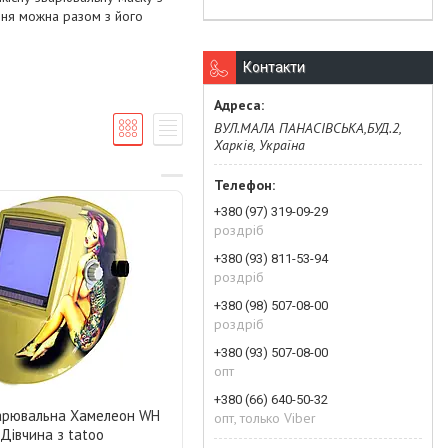
ення можна разом з його
Контакти
ВУЛ.МАЛА ПАНАСІВСЬКА,БУД.2,
Харків, Україна
+380 (97) 319-09-29
роздріб
+380 (93) 811-53-94
роздріб
+380 (98) 507-08-00
роздріб
+380 (93) 507-08-00
опт
+380 (66) 640-50-32
арювальна Хамелеон WH
опт, только Viber
 Дівчина з tatoo