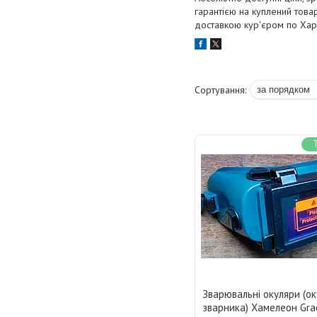
гарантією на куплений това
доставкою кур'єром по Харк
Зварювальні окуляри (о
зварника) Хамелеон Gra