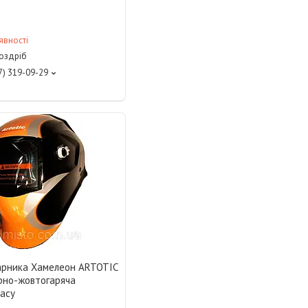
явності
роздріб
7) 319-09-29
арника Хамелеон ARTOTIC
рно-жовтогаряча
ласу