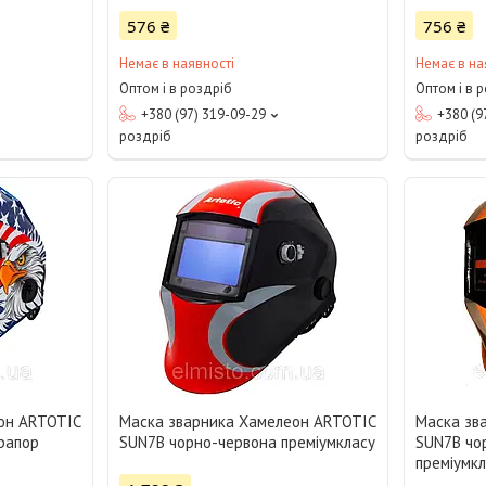
576 ₴
756 ₴
Немає в наявності
Немає в на
Оптом і в роздріб
Оптом і в 
+380 (97) 319-09-29
+380 (9
роздріб
роздріб
он ARTOTIC
Маска зварника Хамелеон ARTOTIC
Маска зв
рапор
SUN7B чорно-червона преміумкласу
SUN7B чо
преміумк