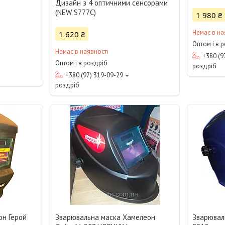
Дизайн з 4 оптичними сенсорами
(NEW S777C)
1 980 ₴
Немає в на
1 620 ₴
Оптом і в 
Немає в наявності
+380 (9
Оптом і в роздріб
роздріб
+380 (97) 319-09-29
роздріб
он Герой
Зварювальна маска Хамелеон
Зварювал