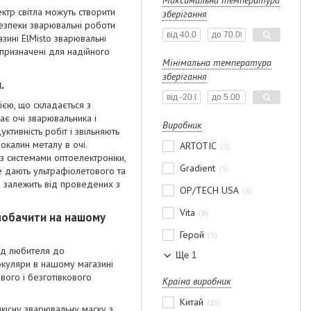
Максимальна температура
ктр світла можуть створити
зберігання
 безпеки зварювальні роботи
зині ElMisto зварювальні
 призначені для надійного
Мінімальна температура
зберігання
.
ією, що складається з
щає очі зварювальника і
Виробник
тивність робіт і звільняють
окалин металу в очі.
ARTOTIC
3
з системами оптоелектроніки,
Gradient
5
не дають ультрафіолетового та
 залежить від проведених з
OP/TECH USA
4
Vita
8
 побачити на нашому
Герой
1
від любителя до
Ще 1
 окуляри в нашому магазині
ового і безготівкового
Країна виробник
Китай
25
якісну зварювальну маску з