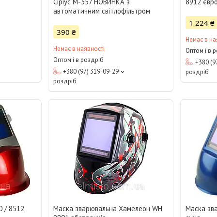
Сіріус М-357 НОВИНКА з
8912 євр
автоматичним світлофільтром
1 224 ₴
390 ₴
Немає в на
Немає в наявності
Оптом і в 
Оптом і в роздріб
+380 (9
+380 (97) 319-09-29
роздріб
роздріб
 / 8512
Маска зварювальна Хамелеон WH
Маска зв