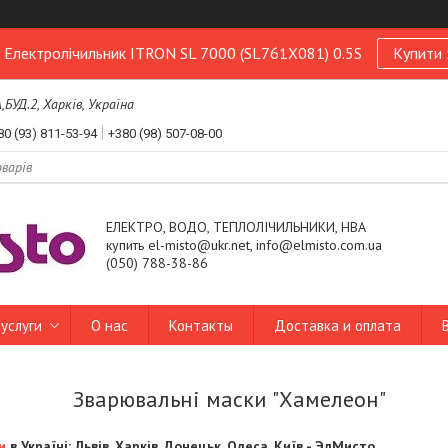
! Електролічильник ITRON SL 7000 (SL761X081) 0.5S
Купити 
УД.2, Харків, Україна
80 (93) 811-53-94
+380 (98) 507-08-00
ЕЛЕКТРО, ВОДО, ТЕПЛОЛІЧИЛЬНИКИ, НВА
купить el-misto@ukr.net, info@elmisto.com.ua
(050) 788-38-86
услуги
О нас
Контакты
Доставка и оплата
Зварювальні маски "Хамелеон"
и
в Україні: Львів, Харків, Донецьк, Одеса, Київ - ЭлМисто