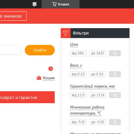
Кошик
зі знижкою
Фільтри
Ціна
Знайти
Вага, г
Кошик
Гарантійний термін, мес
Возврат и гарантия
Мінімальна робоча
температура, °С