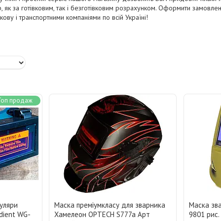
р, як за готівковим, так і безготівковим розрахунком. Оформити замовл
ову і транспортними компаніями по всій Україні!
Топ продаж
куляри
Маска преміумкласу для зварника
Маска зв
dient WG-
Хамелеон OPTECH S777a Арт
9801 рис.