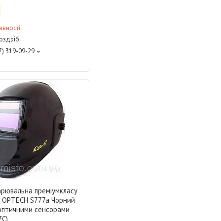
явності
роздріб
7) 319-09-29
арювальна преміумкласу
 OPTECH S777a Чорний
 оптичними сенсорами
7C)