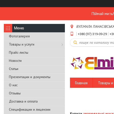
Піймай мить
ВУЛ.МАЛА ПАНАСІВСЬКА,Б
+380 (97) 319-09-29
+3
Фотогалерея
Товары и услуги
Прайс-листы
Новости
Статьи
Презентации и документы
Главная
Товары и 
О нас
Отзывы
Доставка и оплата
Спецификации и лицензии
Купити
зварювальні маск