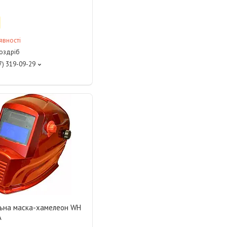
явності
роздріб
7) 319-09-29
ьна маска-хамелеон WH
A