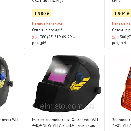
9801 абстракція
синя
1 980 ₴
1 944 ₴
Немає в наявності
Немає в на
Оптом і в роздріб
Оптом і в 
+380 (97) 319-09-29
+380 (9
роздріб
роздріб
мелеон WH
Маска зварювальна Хамелеон WH
Зварювал
4404 NEW VITA з LED-підсвіткою
7401 VIT