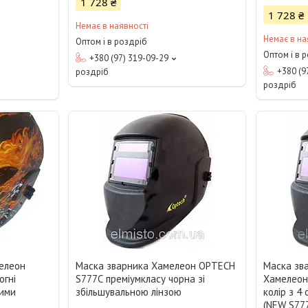
1 728 ₴
1 728 ₴
Немає в наявності
Немає в на
Оптом і в роздріб
Оптом і в 
+380 (97) 319-09-29
+380 (9
роздріб
роздріб
елеон
Маска зварника Хамелеон OPTECH
Маска зв
огні
S777С преміумкласу чорна зі
Хамелеон
ними
збільшувальною лінзою
колір з 4
(NEW S77