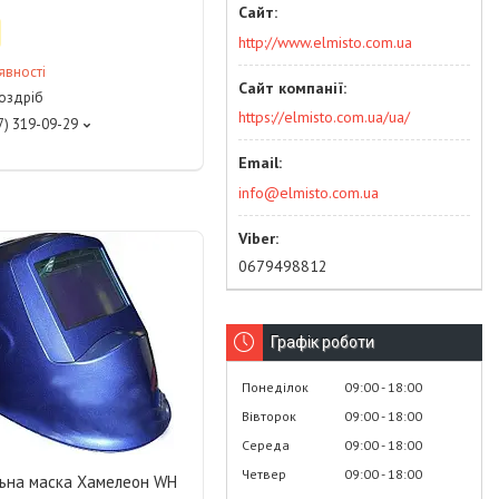
http://www.elmisto.com.ua
явності
роздріб
https://elmisto.com.ua/ua/
7) 319-09-29
info@elmisto.com.ua
0679498812
Графік роботи
Понеділок
09:00
18:00
Вівторок
09:00
18:00
Середа
09:00
18:00
Четвер
09:00
18:00
ьна маска Хамелеон WH