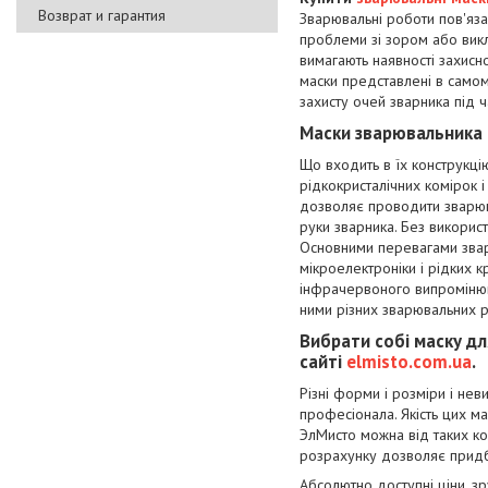
Возврат и гарантия
Зварювальні роботи пов'яза
проблеми зі зором або викли
вимагають наявності захисн
маски представлені в самом
захисту очей зварника під 
Маски зварювальника 
Що входить в їх конструкці
рідкокристалічних комірок і
дозволяє проводити зварюва
руки зварника. Без використ
Основними перевагами зварю
мікроелектроніки і рідких к
інфрачервоного випромінюв
ними різних зварювальних р
Вибрати собі маску д
сайті
elmisto.com.ua
.
Різні форми і розміри і нев
професіонала. Якість цих ма
ЭлМисто можна від таких к
розрахунку дозволяє придб
Абсолютно доступні ціни, з