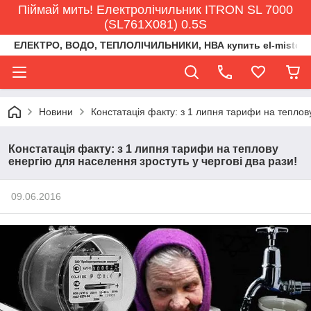
Піймай мить! Електролічильник ITRON SL 7000
(SL761X081) 0.5S
ЕЛЕКТРО, ВОДО, ТЕПЛОЛІЧИЛЬНИКИ, НВА купить el-misto@ukr
Новини
Констатація факту: з 1 липня тарифи на теплову
Констатація факту: з 1 липня тарифи на теплову
енергію для населення зростуть у чергові два рази!
09.06.2016