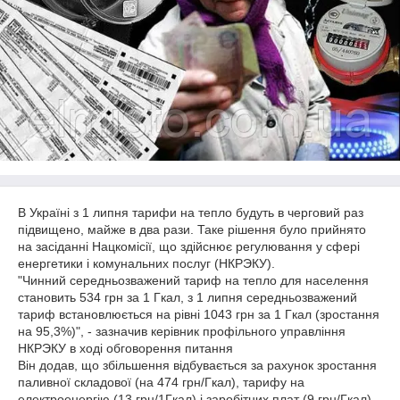
В Україні з 1 липня тарифи на тепло будуть в черговий раз
підвищено, майже в два рази. Таке рішення було прийнято
на засіданні Нацкомісії, що здійснює регулювання у сфері
енергетики і комунальних послуг (НКРЭКУ).
"Чинний середньозважений тариф на тепло для населення
становить 534 грн за 1 Гкал, з 1 липня середньозважений
тариф встановлюється на рівні 1043 грн за 1 Гкал (зростання
на 95,3%)", - зазначив керівник профільного управління
НКРЭКУ в ході обговорення питання
Він додав, що збільшення відбувається за рахунок зростання
паливної складової (на 474 грн/Гкал), тарифу на
електроенергію (13 грн/1Гкал) і заробітних плат (9 грн/Гкал).