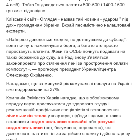
4 осіб). Тобто їм доведеться платити 500-600 і 1400-1600
грн./міс. відповідно.
Київський сайт «Оглядач» назвав такі новини «ударом " під
дих» громадянам України. Вкрай песимістично налаштовані
експерти.
«Найгірше доведеться людям, не дотянувшим до субсидії:
вони почнуть накопичувати борги, а багато хто просто
перестануть платити. Жеки та ОСББ почнуть подавати на
таких боржників до суду, а в Раді знову з'являться
законопроекти про стягнення пені за прострочення оплати
компослуг», — прогнозує президент Украналітцентра
Олександр Охріменко.
Нагадаємо, що за минулий рік комунальні послуги на Україні
вже подорожчали на 37%.
Компанія ЭлМисто Харків нагадує, що в обов'язковому
порядку варто прислухатися до здорового глузду і
рекомендацій профільних спеціалістів зі встановлення
лічильників тепла
у квартири, під'їзди і вдома, а також
встановити
водолічильники звичайні
або
розумні
водолічильники
(що, безумовно, переважно), які
дозволяють платити тільки за дійсно спожиту і дійсно гарячу
воду!