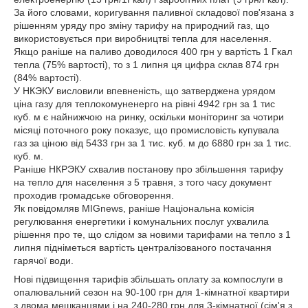
За його словами, коригування паливної складової пов'язана з
рішенням уряду про зміну тарифу на природний газ, що
використовується при виробництві тепла для населення.
Якщо раніше на паливо доводилося 400 грн у вартість 1 Гкал
тепла (75% вартості), то з 1 липня ця цифра склав 874 грн
(84% вартості).
У НКЭКУ висловили впевненість, що затверджена урядом
ціна газу для теплокомуненерго на рівні 4942 грн за 1 тис
куб. м є найнижчою на ринку, оскільки моніторинг за чотири
місяці поточного року показує, що промисловість купувала
газ за ціною від 5433 грн за 1 тис. куб. м до 6880 грн за 1 тис.
куб. м.
Раніше НКРЭКУ схвалив постанову про збільшення тарифу
на тепло для населення з 5 травня, з того часу документ
проходив громадське обговорення.
Як повідомляв MIGnews, раніше Національна комісія
регулювання енергетики і комунальних послуг ухвалила
рішення про те, що слідом за новими тарифами на тепло з 1
липня підніметься вартість централізованого постачання
гарячої води.
Нові підвищення тарифів збільшать оплату за компослуги в
опалювальний сезон на 90-100 грн для 1-кімнатної квартири
з двома мешканцями і на 240-280 грн для 3-кімнатної (сім'я з