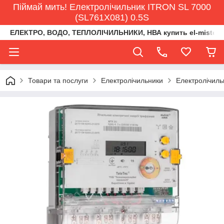
Піймай мить! Електролічильник ITRON SL 7000
(SL761X081) 0.5S
ЕЛЕКТРО, ВОДО, ТЕПЛОЛІЧИЛЬНИКИ, НВА купить el-misto@ukr
Товари та послуги
Електролічильники
Електролічиль