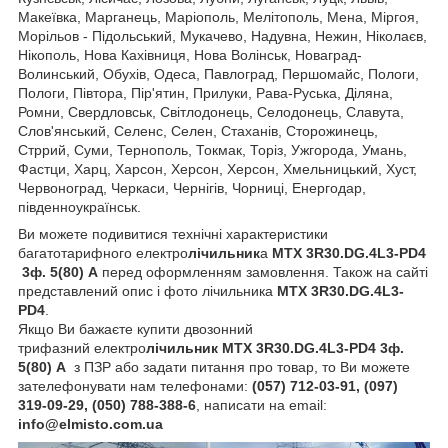
Макеївка, Марганець, Маріополь, Мелітополь, Мена, Міргоя,
Морільов - Підольський, Мукачево, Надувна, Нежин, Ніколаєв,
Нікополь, Нова Кахівниця, Нова Волінськ, Новаград-
Волинський, Обухів, Одеса, Павлоград, Першомайс, Пологи,
Пологи, Півтора, Пір'ятин, Прилуки, Рава-Руська, Діляна,
Ромни, Свердловськ, Світлодонець, Селодонець, Славута,
Слов'янський, Селенс, Селен, Стаханів, Сторожинець,
Стррий, Суми, Тернополь, Токмак, Торіз, Ужгорода, Умань,
Фастци, Харц, Харсон, Херсон, Херсон, Хмельницький, Хуст,
Червоноград, Черкаси, Чернігів, Чорниці, Енергодар,
південноукраїнськ.
Ви можете подивитися технічні характеристики
багатотарифного електро
лічильник
а
MTX 3R30.DG.4L3-PD4
3ф. 5(80) А
перед оформленням замовлення. Також на сайті
представлений опис і фото лічильника
MTX 3R30.DG.4L3-
PD4
.
Якщо Ви бажаєте купити двозонний
трифазний електро
лічильник
MTX 3R30.DG.4L3-PD4 3ф.
5(80) А
з ПЗР або задати питання про товар, то Ви можете
зателефонувати нам телефонами:
(057) 712-03-91, (097)
319-09-29, (050) 788-388-6
, написати на email:
info@elmisto.com.ua