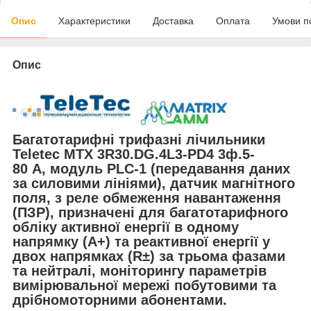
Опис
Характеристики
Доставка
Оплата
Умови п
Опис
Багатотарифні трифазні лічильники
Teletec
МТХ 3R30.DG.4L3-PD4
3ф.5-
80 А, модуль PLC-1 (передавання даних
за силовими лініями)
,
датчик магнітного
поля, з реле обмеження навантаження
(ПЗР),
призначені для багатотарифного
обліку активної енергії в одному
напрямку (A+) та реактивної енергії у
двох напрямках (R±) за трьома фазами
та нейтралі, моніторингу параметрів
вимірювальної мережі побутовими та
дрібномоторними абонентами.