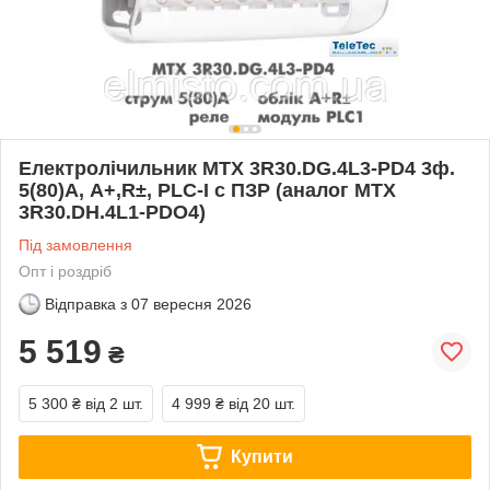
Електролічильник MTX 3R30.DG.4L3-PD4 3ф.
5(80)А, A+,R±, PLC-І с ПЗР (аналог MTX
3R30.DH.4L1-PDO4)
Під замовлення
Опт і роздріб
Відправка з
07 вересня 2026
5 519
₴
5 300 ₴
від 2 шт.
4 999 ₴
від 20 шт.
Купити