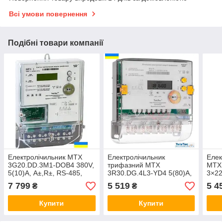
Всі умови повернення
Подібні товари компанії
Електролічильник MTX
Електролічильник
Елек
3G20.DD.3M1-DOB4 380V,
трифазний MTX
MTX
5(10)А, A±,R±, RS-485,
3R30.DG.4L3-YD4 5(80)А,
3×22
реле позашневий.
A+,R±, PLC-II з ПЗР
моду
7 799
5 519
5 4
₴
₴
(аналог MTX
магн
3R30.DH.4L1-YDO4)
Купити
Купити