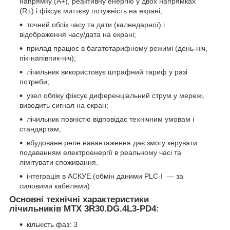
напрямку (А+), реактивну енергію у двох напрямках
(R±) і фіксує миттєву потужність на екрані;
точний облік часу та дати (календарної) і
відображення часу/дата на екрані;
прилад працює в багатотарифному режимі (день-ніч,
пік-напівпик-ніч);
лічильник використовує штрафний тариф у разі
потреби;
узел обліку фіксує диференціальний струм у мережі,
виводить сигнал на екран;
лічильник повністю відповідає технічним умовам і
стандартам;
вбудоване реле навантаження дає змогу керувати
подаванням електроенергії в реальному часі та
лімітувати споживання.
інтеграція в АСКУЕ (обмін даними PLC-І — за
силовими кабелями)
Основні технічні характеристики
лічильників
МТХ 3R30.DG.4L3-PD4
:
кількість фаз: 3