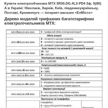
Купити електрообчисник
MTX 3R30.DG.4L3-PD4
3ф. 5(80)
А в Україні: Ніколаєв, Харків, Київ, південноукраїнську,
Полтаві, Кременчуге — інтернет-магазин «ЕлМісто»
Дерево моделей трифазних багатотарифних
електролічильників
MTX: