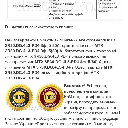
D
- датчик високочастотного впливу;
Цей товар також шукають як лічильник електроенергії
MTX
3R30.DG.4L3-PD4
3ф. 5-80А
, купити лічильник
MTX
3R30.DG.4L3-PD4
3ф. 5(80) А
, багатотарифний трифазний
лічильник MTX 3R30.DG.4L3-PD4 прямого включення,
электросчетчик
MTX 3R30.DG.4L3-PD4
3ф. 5(80) А
, ціна
лічильника
MTX 3R30.DG.4L3-PD4
в Одесі, вартість
MTX
3R30.DG.4L3-PD4
, лiчильникі багатотарифні
MTX
3R30.DG.4L3-PD4
.
Внимание!
Всі товари,
представлені в магазині
ЕлМісто, сертифіковані в
Україні, проходять технічну
перевірку на працездатність і
забезпечуються гарантійним і
післягарантійним обслуговуванням згідно з чинною редакції
Закону України «Про захист прав споживачів». З моменту