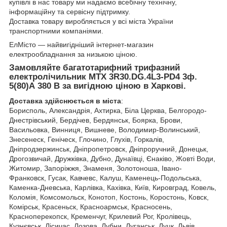
купівлі в нас товару ми надаємо всебічну технічну,
інформаційну та сервісну підтримку.
Доставка товару виробляється у всі міста України
транспортними компаніями.
ЕлМісто — найвигідніший інтернет-магазин
електрообладнання за низькою ціною.
Замовляйте багатотарифний трифазний
електролічильник MTX 3R30.DG.4L3-PD4​ 3ф.
5(80)А
380 В за вигідною ціною в Харкові.
Доставка здійснюється в міста
:
Борисполь, Александрія, Ахтирка, Біла Церква, Белгородо-
Днестрівський, Бердічев, Бердянськ, Боярка, Брови,
Васильовка, Винниця, Вишневе, Володимир-Волинський,
Знесенеск, Геніческ, Глочино, Глухів, Горкалів,
Дніпродзержинськ, Дніпропетровск, Дніпроручний, Донецьк,
Дрогозвичай, Дружківка, Дубно, Дунаївці, Єнаківо, Жовті Води,
Житомир, Запоріжжя, Знаменя, Золотоноша, Івано-
Франковск, Гусак, Кавчевс, Калуш, Каменець-Подольська,
Каменка-Дневська, Карлівка, Кахівка, Київ, Кировград, Ковель,
Коломія, Комсомольск, Конотоп, Костонь, Коростонь, Ковск,
Комірськ, Красеньск, Красноармськ, Красносень,
Красноперекопск, Кременчуг, Крилевий Рог, Кролівець,
Кузнєвськ, Лісичас, Лозова, Лубни, Луганськ, Луцк, Львів,