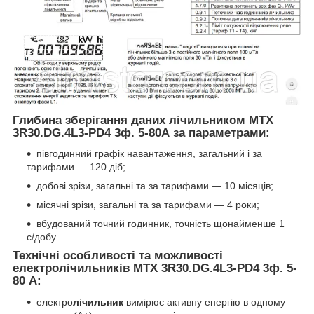
Глибина зберігання даних лічильником
MTX
3R30.DG.4L3-PD4
3ф. 5-80А за параметрами
:
півгодинний графік навантаження, загальний і за
тарифами — 120 діб;
добові зрізи, загальні та за тарифами — 10 місяців;
місячні зрізи, загальні та за тарифами — 4 роки;
вбудований точний годинник, точність щонайменше 1
с/добу
Технічні особливості та можливості
електролічильників MTX 3R30.DG.4L3-PD4
3ф. 5-
80 А
:
електро
лічильник
вимірює активну енергію в одному