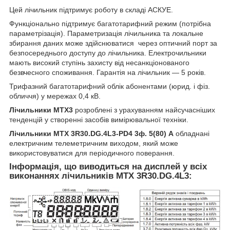
Цей лічильник підтримує роботу в складі АСКУЕ.
Функціонально підтримує багатотарифний режим (потрібна
параметрізація). Параметризація лічильника та локальне
збирання даних може здійснюватися через оптичний порт за
безпосереднього доступу до лічильника. Електрочильники
мають високий ступінь захисту від несанкціонованого
безвчесного споживання. Гарантія на лічильник — 5 років.
Трифазний багатотарифний облік абонентами (юрид. і фіз.
обличчя) у мережах 0,4 кВ.
Лічильники МТХ3
розроблені з урахуванням найсучасніших
тенденцій у створенні засобів вимірювальної техніки.
Лічильники
MTX 3R30.DG.4L3-PD4
3ф. 5(80) А
обладнані
електричним телеметричним виходом, який може
використовуватися для періодичного поверання.
Інформація, що виводиться на дисплей у всіх
виконаннях лічильників
MTX 3R30.DG.4L3: