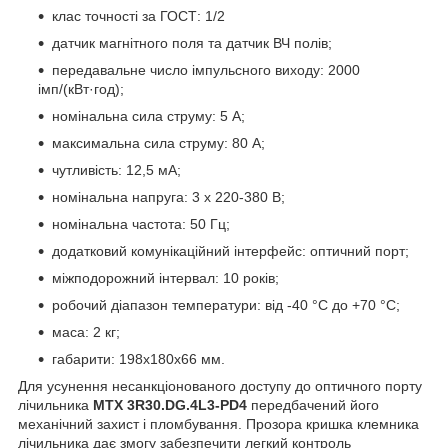
клас точності за ГОСТ: 1/2
датчик магнітного поля та датчик ВЧ полів;
передавальне число імпульсного виходу: 2000
імп/(кВт·год);
номінальна сила струму: 5 А;
максимальна сила струму: 80 А;
чутливість: 12,5 мА;
номінальна напруга: 3 х 220-380 В;
номінальна частота: 50 Гц;
додатковий комунікаційний інтерфейс: оптичний порт;
міжподорожний інтервал: 10 років;
робочий діапазон температури: від -40 °C до +70 °C;
маса: 2 кг;
габарити: 198x180x66 мм.
Для усунення несанкціонованого доступу до оптичного порту
лічильника
MTX 3R30.DG.4L3-PD4
передбачений його
механічний захист і пломбування. Прозора кришка клемника
лічильника дає змогу забезпечити легкий контроль