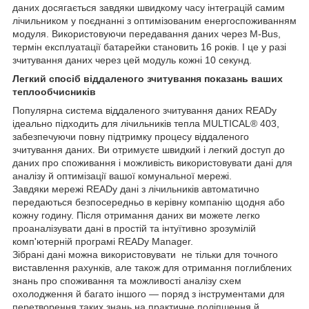
даних досягається завдяки швидкому часу інтеграцій самим
лічильником у поєднанні з оптимізованим енергоспоживанням
модуля. Використовуючи передавання даних через M-Bus,
термін експлуатації батарейки становить 16 років. І це у разі
зчитування даних через цей модуль кожні 10 секунд.
Легкий спосіб віддаленого зчитування показань ваших
теплообчисників
Популярна система віддаленого зчитування даних READy
ідеально підходить для лічильників тепла MULTICAL® 403,
забезпечуючи повну підтримку процесу віддаленого
зчитування даних. Ви отримуєте швидкий і легкий доступ до
даних про споживання і можливість використовувати дані для
аналізу й оптимізації вашої комунальної мережі.
Завдяки мережі READy дані з лічильників автоматично
передаються безпосередньо в керівну компанію щодня або
кожну годину. Після отримання даних ви можете легко
проаналізувати дані в простій та інтуїтивно зрозумілій
комп'ютерній програмі READy Manager.
Зібрані дані можна використовувати не тільки для точного
виставлення рахунків, але також для отримання поглиблених
знань про споживання та можливості аналізу схем
охолодження й багато іншого — поряд з інструментами для
перетворення таких знань на практичне поліпшення й