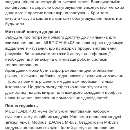
завдяки міцної конструкції та високої якості. Водночас зміни
конфігурації та сервісне обслуговування виконуються легко за
допомогою простих процедур налаштувань. Крім того,
витрати часу та коштів на монтаж і обслуговування нижчі, ніж
будь-коли.
Миттєвий доступ до даних
Забудьте про потребу прямого доступу до лічильника для
зчитування даних. MULTICAL® 403 повною мірою підтримує
віддалене зчитування, що прискорює процес виставлення
рахунків. Ви отримуєте миттєвий доступ до інформації,
необхідної для аналізу та оптимізації роботи системи
теплопостачання.
Архів даних може бути запрограмований для отримання
річних, місячних, добових, годинникових і хвилинних значень.
Просто прийміть рішення, які дані вам необхідні і в яких
інтервалах. Це дасть змогу ефективно аналізувати та
діагностику ваших витрат для швидкого складання профілів
навантаження, виявлення помилок і невідповідностей.
Повна гнучкість
MULTICAL® 403 може бути укомплектований набором
сучасних комунікаційних модулів. Kamstrop пропонує модулі
зв'язку, як-от: Modbus, BACnet, M-bus, бездротовий M-bus і
модуль аналогових виходів. Частий доступ до оновлених