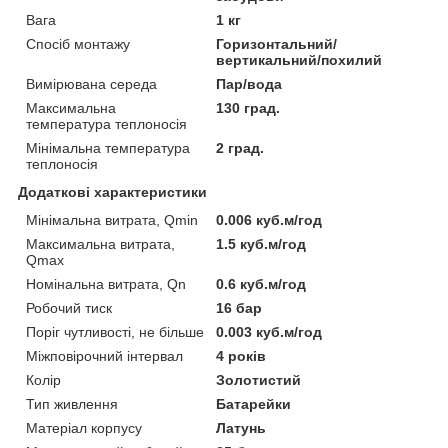
Вага
1 кг
Спосіб монтажу
Горизонтальний/
вертикальний/похилий
Вимірювана середа
Пар/вода
Максимальна
130 град.
температура теплоносія
Мінімальна температура
2 град.
теплоносія
Додаткові характеристики
Мінімальна витрата, Qmin
0.006 куб.м/год
Максимальна витрата,
1.5 куб.м/год
Qmax
Номінальна витрата, Qn
0.6 куб.м/год
Робочий тиск
16 бар
Поріг чутливості, не більше
0.003 куб.м/год
Міжповірочний інтервал
4 років
Колір
Золотистий
Тип живлення
Батарейки
Матеріал корпусу
Латунь