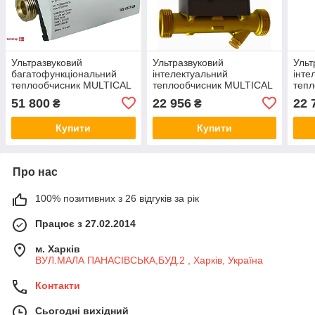
Ультразвуковий
Ультразвуковий
Ульт
багатофункціональний
інтелектуальний
інте
теплообчисник MULTICAL
теплообчисник MULTICAL
теп
403 DN40 G2B x 300 mm,
603 DN20 G1B x 190 mm,
603 
51 800
22 956
22 
₴
₴
різь,Qp 10,0 м3/год
різь, Qp2,5 м3/год
різь
(Kamstrup)
(камструп)
(кам
Купити
Купити
Про нас
100% позитивних з 26 відгуків за рік
Працює з 27.02.2014
м. Харків
ВУЛ.МАЛА ПАНАСІВСЬКА,БУД.2 , Харків, Україна
Контакти
Сьогодні вихідний