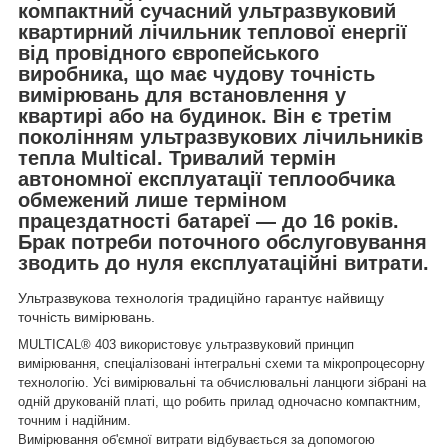
компактний сучасний ультразвуковий
квартирний лічильник теплової енергії
від провідного європейського
виробника, що має чудову точність
вимірювань для встановлення у
квартирі або на будинок. Він є третім
поколінням ультразвукових лічильників
тепла Multical. Тривалий термін
автономної експлуатації теплообчика
обмежений лише терміном
працездатності батареї — до 16 років.
Брак потреби поточного обслуговування
зводить до нуля експлуатаційні витрати.
Ультразвукова технологія традиційно гарантує найвищу
точність вимірювань.
MULTICAL® 403 використовує ультразвуковий принцип
вимірювання, спеціалізовані інтегральні схеми та мікропроцесорну
технологію. Усі вимірювальні та обчислювальні ланцюги зібрані на
одній друкованій платі, що робить прилад одночасно компактним,
точним і надійним.
Вимірювання об'ємної витрати відбувається за допомогою