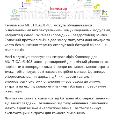
Тепломери MULTICAL® 403 можуть обладнуватися
різноманітними інтелектуальними комунікаційними модулями,
наприклад Wired і Wireless (провідний і бездротовий) M-Bus.
Сучасний протокол M-Bus дає змогу зчитувати дані швидко та
часто без зниження терміну експлуатації батарей живлення
лічильників.
Нові моделі ультразвукових витратомірів Kamstrop для
MULTICAL® 403 мають розширений динамічний діапазон, як
порівняти з попередниками, і, попри це, мають менші втрати
тиску, тобто потужності насосів потрібно менше. Це знижує
енергоспоживання циркуляційних насосів і загальні
енерговтрати системи опалення — все разом це знижує
витрати на експлуатацію лічильників і збільшує повернення
інвестицій.
Лічильники можуть живитися від батарей або мережі залежно
від ваших завдань. Незалежно від типу живлення лічильники
мають вкрай низьке енергоспоживання. Це також знижує
експлуатаційні витрати для кожного лічильника.