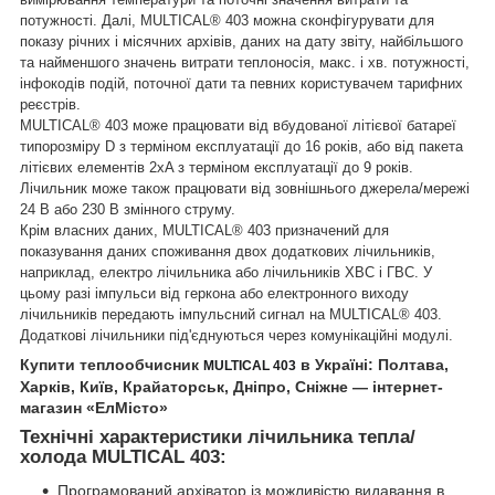
потужності. Далі, MULTICAL® 403 можна сконфігурувати для
показу річних і місячних архівів, даних на дату звіту, найбільшого
та найменшого значень витрати теплоносія, макс. і хв. потужності,
інфокодів подій, поточної дати та певних користувачем тарифних
реєстрів.
MULTICAL® 403 може працювати від вбудованої літієвої батареї
типорозміру D з терміном експлуатації до 16 років, або від пакета
літієвих елементів 2xA з терміном експлуатації до 9 років.
Лічильник може також працювати від зовнішнього джерела/мережі
24 В або 230 В змінного струму.
Крім власних даних, MULTICAL® 403 призначений для
показування даних споживання двох додаткових лічильників,
наприклад, електро лічильника або лічильників ХВС і ГВС. У
цьому разі імпульси від геркона або електронного виходу
лічильників передають імпульсний сигнал на MULTICAL® 403.
Додаткові лічильники під'єднуються через комунікаційні модулі.
Купити теплообчисник
в Україні: Полтава,
MULTICAL 403
Харків, Київ, Крайаторськ, Дніпро, Сніжне — інтернет-
магазин «ЕлМісто»
Технічні характеристики лічильника тепла/
холода MULTICAL 403:
Програмований архіватор із можливістю видавання в