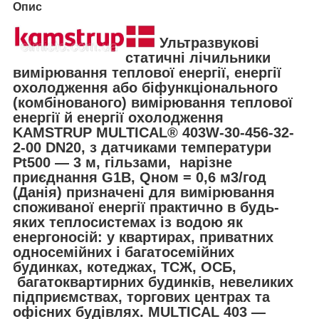
Опис
Ультразвукові
статичні лічильники
вимірювання теплової енергії, енергії
охолодження або біфункціонального
(комбінованого) вимірювання теплової
енергії й енергії охолодження
KAMSTRUP MULTICAL® 403W-30-456-32-
2-00 DN20, з датчиками температури
Pt500 — 3 м, гільзами, нарізне
приєднання G1B, Qном = 0,6 м3/год
(Данія) призначені для вимірювання
споживаної енергії практично в будь-
яких теплосистемах із водою як
енергоносій: у квартирах, приватних
односемійних і багатосемійних
будинках, котеджах, ТСЖ, ОСБ,
багатоквартирних будинків, невеликих
підприємствах, торгових центрах та
офісних будівлях. MULTICAL 403 —