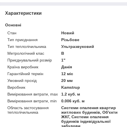
Характеристики
Основні
Стан
Новий
Тип приєднання
Різьбове
Тип теплолічильника
Ультразвуковий
Метрологічний клас
В
Приєднувальний розмір
1"
Країна виробник
Данія
Гарантійний термін
12 міс
Умовний прохід
20 мм
Виробник
Kamstrup
Вимірювання витрати, max
1.2 куб. м
Вимірювання витрати, min
0.006 куб. м
Область застосування
Системи опалення квартир
теплолічильника
житлових будинків, Об'єкти
ЖКГ, Системи опалення
будинків індивідуальної
забудови