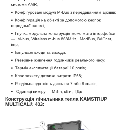
системи AMR;
Конфігуровані модулі M-Bus з передаванням архівів;
Конфігурація на об'єкті за допомогою кнопок
передньої панелі;
Гнучка модульна конструкція може мати інтерфейси
— M-bus, Wireless m-bus 868MHz, ModBus, BACnet,
imp;
Імпульсні входи та виходи;
Резервне живлення годинників реального часу;
Термін експлуатації батареї 16 років;
Клас захисту датчика витрати IP68;
Роздільна здатність дисплея 7 або 8 знаків;
Одиниці виміру — МВтч, кВтч, ГДж
Конструкція лічильника тепла KAMSTRUP
MULTICAL® 403
: