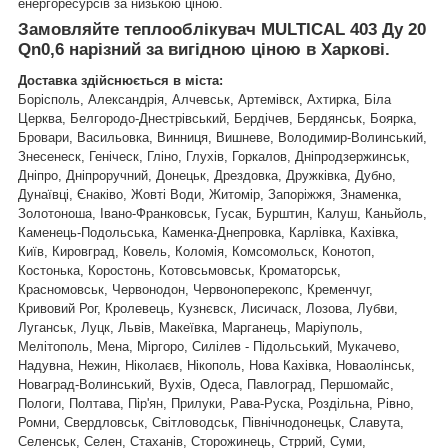
енергоресурсів за низькою ціною.
Замовляйте теплооблікувач MULTICAL 403
Ду 20
Qn0,6 нарізний
за вигідною ціною в Харкові.
Доставка здійснюється в міста:
Борісполь, Александрія, Алчевськ, Артемівск, Ахтирка, Біла
Церква, Белгородо-Днестрівський, Бердічев, Бердянськ, Боярка,
Бровари, Васильовка, Винниця, Вишневе, Володимир-Волинський,
Знесенеск, Геніческ, Гліно, Глухів, Горкалов, Дніпродзержинськ,
Дніпро, Дніпроручний, Донецьк, Дрездовка, Дружківка, Дубно,
Дунаївці, Єнаківо, Жовті Води, Житомір, Запоріжжя, Знаменка,
Золотоноша, Івано-Франковськ, Гусак, Бурштин, Калуш, Каньйоль,
Каменець-Подольська, Каменка-Днепровка, Карлівка, Кахівка,
Київ, Кировград, Ковель, Коломія, Комсомольск, Конотоп,
Костонька, Коростонь, Котовсьмовськ, Кроматорськ,
Красномовськ, Червонодон, Червоноперекопс, Кременчуг,
Кривовий Рог, Кролевець, Кузнєвск, Лисичаск, Лозова, Лубви,
Луганськ, Луцк, Львів, Макеївка, Марганець, Маріуполь,
Мелітополь, Мена, Міргоро, Силілев - Підольський, Мукачево,
Надувна, Нежин, Ніколаєв, Нікополь, Нова Кахівка, Новаолінськ,
Новаград-Волинський, Вухів, Одеса, Павлоград, Першомайс,
Пологи, Полтава, Пір'ян, Прилуки, Рава-Руска, Роздільна, Рівно,
Ромни, Свердловськ, Світловодськ, Північнодонецьк, Славута,
Селенськ, Селен, Стаханів, Сторожинець, Стррий, Суми,