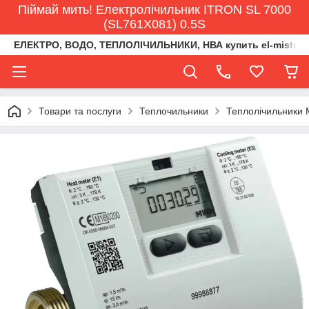
Піймай мить! Електролічильник ITRON SL 7000
(SL761X081) 0.5S
ЕЛЕКТРО, ВОДО, ТЕПЛОЛІЧИЛЬНИКИ, НВА купить el-misto@ukr
Товари та послуги
Теплочильники
Теплолічильники 