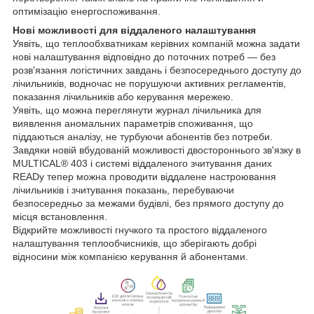
оптимізацію енергоспоживання.
Нові можливості для віддаленого налаштування
Уявіть, що теплообхватникам керівних компаній можна задати
нові налаштування відповідно до поточних потреб — без
розв'язання логістичних завдань і безпосереднього доступу до
лічильників, водночас не порушуючи активних регламентів,
показання лічильників або керування мережею.
Уявіть, що можна переглянути журнал лічильника для
виявлення аномальних параметрів споживання, що
піддаються аналізу, не турбуючи абонентів без потреби.
Завдяки новій вбудованій можливості двостороннього зв'язку в
MULTICAL® 403 і системі віддаленого зчитування даних
READy тепер можна проводити віддалене настроювання
лічильників і зчитування показань, перебуваючи
безпосередньо за межами будівлі, без прямого доступу до
місця встановлення.
Відкрийте можливості гнучкого та простого віддаленого
налаштування теплообчисників, що зберігають добрі
відносини між компанією керування й абонентами.