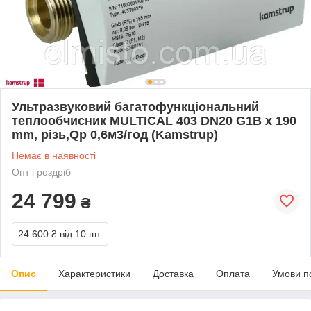
Ультразвуковий багатофункціональний
теплообчисник MULTICAL 403 DN20 G1B x 190
mm, різь,Qp 0,6м3/год (Kamstrup)
Немає в наявності
Опт і роздріб
24 799
₴
24 600 ₴
від 10 шт.
Опис
Характеристики
Доставка
Оплата
Умови п