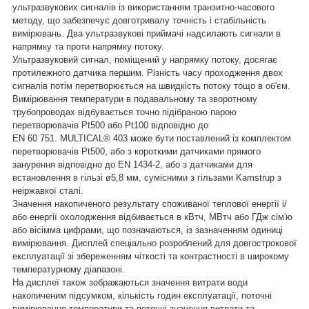
ультразвукових сигналів із використанням транзитно-часового
методу, що забезпечує довготривалу точність і стабільність
вимірювань. Два ультразвукові приймачі надсилають сигнали в
напрямку та проти напрямку потоку.
Ультразвуковий сигнал, поміщений у напрямку потоку, досягає
протилежного датчика першим. Різність часу проходження двох
сигналів потім перетворюється на швидкість потоку тощо в об'єм.
Вимірювання температури в подавальному та зворотному
трубопроводах відбувається точно підібраною парою
перетворювачів Pt500 або Pt100 відповідно до
EN 60 751. MULTICAL® 403 може бути поставлений із комплектом
перетворювачів Pt500, або з короткими датчиками прямого
занурення відповідно до EN 1434-2, або з датчиками для
встановлення в гільзі ø5,8 мм, сумісними з гільзами Kamstrup з
неіржавкої сталі.
Значення накопиченого результату споживаної теплової енергії і/
або енергії охолодження відбивається в кВтч, МВтч або ГДж сім'ю
або вісімма цифрами, що позначаються, із зазначенням одиниці
вимірювання. Дисплей спеціально розроблений для довгострокової
експлуатації зі збереженням чіткості та контрастності в широкому
температурному діапазоні.
На дисплеї також зображаються значення витрати води
накопиченим підсумком, кількість годин експлуатації, поточні
вимірювання температури та поточні значення витрати та