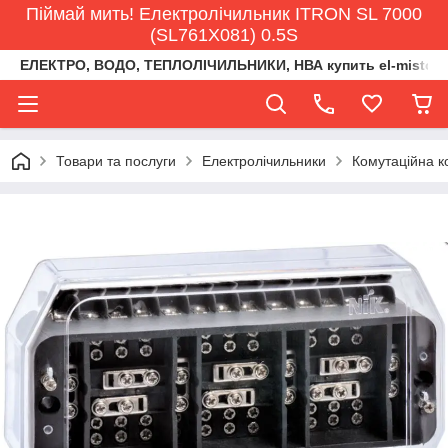
Піймай мить! Електролічильник ITRON SL 7000
(SL761X081) 0.5S
ЕЛЕКТРО, ВОДО, ТЕПЛОЛІЧИЛЬНИКИ, НВА купить el-misto@ukr
Товари та послуги
Електролічильники
Комутаційна к