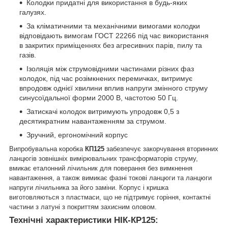
Колодки придатні для використання в будь-яких
галузях.
За кліматичними та механічними вимогами колодки
відповідають вимогам ГОСТ 22266 під час використання
в закритих приміщеннях без агресивних парів, пилу та
газів.
Ізоляція між струмовідними частинами різних фаз
колодок, під час розімкнених перемичках, витримує
впродовж однієї хвилини вплив напруги змінного струму
синусоїдальної форми 2000 В, частотою 50 Гц.
Затискачі колодок витримують упродовж 0,5 з
десятикратним навантаженням за струмом.
Зручний, ергономічний корпус
Випробувальна коробка
КП125
забезпечує закорчування вторинних
ланцюгів зовнішніх вимірювальних трансформаторів струму,
вмикає еталонний лічильник для поверання без вимкнення
навантаження, а також вимикає фазні токові ланцюги та ланцюги
напруги лічильника за його заміни. Корпус і кришка
виготовляються з пластмаси, що не підтримує горіння, контактні
частини з латуні з покриттям захисним оловом.
Технічні характеристики НІК-КР125: