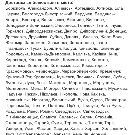
Доставка здійснюється в міста:
Борісполь, Александрія, Алчевськ, Артемівск, Ахтирка, Біла
Церква, Белгородо-Днестрівський, Бердічев, Бердянськ,
Боярка, Бровари, Васильовка, Винниця, Вишневе,
Володимир-Волинський, Знесенеск, Геніческ, Гліно, Глухів,
Горкалов, Дніпродзержинськ, Дніпро, Дніпроручний, Донецьк,
Дрездовка, Дружківка, Дубно, Дунаївці, Єнаківо, Жовті Води,
Житомір, Запоріжжя, Знаменка, Золотоноша, Івано-
Франковськ, Гусак, Бурштин, Калуш, Каньйоль, Каменець-
Подольська, Каменка-Днепровка, Карлівка, Кахівка, Київ,
Кировград, Ковель, Коломія, Комсомольск, Конотоп,
Костонька, Коростонь, Котовсьмовськ, Кроматорськ,
Красномовськ, Червонодон, Червоноперекопс, Кременчуг,
Кривовий Рог, Кролевець, Кузнєвск, Лисичаск, Лозова, Лубви,
Луганськ, Луцк, Львів, Макеївка, Марганець, Маріуполь,
Мелітополь, Мена, Міргоро, Силілев - Підольський, Мукачево,
Надувна, Нежин, Ніколаєв, Нікополь, Нова Кахівка,
Новаолінськ, Новаград-Волинський, Вухів, Одеса, Павлоград,
Першомайс, Пологи, Полтава, Пір'ян, Прилуки, Рава-Руска,
Роздільна, Рівно, Ромни, Свердловськ, Світловодськ,
Північнодонецьк, Славута, Селенськ, Селен, Стаханів,
Сторожинець, Стррий, Суми, Тернополь, Токмак, Торіз,
Ужгород, Уман, Фастов, Харциз, Харків, Херсон, Хельніцький,
Хуст, Хуст Червоноград, Черкаси, Чернігів, Чорниці,