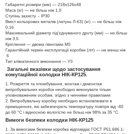
Габаритні розміри (мм) — 218х126х48
Маса (кг) — не більш ніж 1,0
Ступінь захисту - IP30
Вміст кольорових металів (латунь Л-63) (кг) — не більш ніж
0,16
Максимальний діаметр під'єднуваного дроту (мм) — не більш
ніж 3,5
Кріплення — двома гвинтами М5
Гарантійний термін експлуатації коробки (літ) — не менш ніж
6
Тип кліматичного виконання — У3
Загальні вказівки щодо застосування
комутаційної колодки НІК-КР125.
1. Розкриття та пломбування, монтаж і демонтаж
випробувальних коробок необхідно виконувати тільки
уповноваженим особам, згідно з чинними правилами.
2. Випробувальну коробку необхідно встановлювати в
приміщеннях, які забезпечують температуру повітря від -40
до 60 °C і відносною вологістю не більш ніж 98% за 35 °C.
Вимоги безпеки колодки НІК-КР125
1. За вимогами безпеки коробка відповідає ГОСТ Р51.686.1-