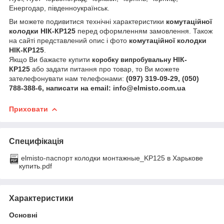
Енергодар, південноукраїнськ.
Ви можете подивитися технічні характеристики
комутаційної
колодки НІК-КР125
перед оформленням замовлення. Також
на сайті представлений опис і фото
комутаційної колодки
НІК-КР125
.
Якщо Ви бажаєте купити
НІК-
коробку випробувальну
КР125
або задати питання про товар, то Ви можете
зателефонувати нам телефонами:
(097) 319-09-29, (050)
788-388-6, написати на email: info@elmisto.com.ua
Приховати
Специфікація
elmisto-паспорт колодки монтажные_KP125 в Харькове
купить.pdf
Характеристики
Основні