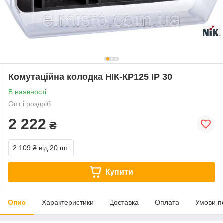
Комутаційна колодка НІК-КР125 IP 30
В наявності
Опт і роздріб
2 222
₴
2 109 ₴
від 20 шт.
Купити
Опис
Характеристики
Доставка
Оплата
Умови п