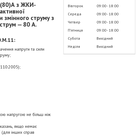
(80)А з ЖКИ-
Вівторок
09:00
18:00
еактивної
Середа
09:00
18:00
и змінного струму з
Четвер
09:00
18:00
струм — 80 А.
Пʼятниця
09:00
18:00
Субота
Вихідний
0.M.11
:
Неділя
Вихідний
начення напруги та сили
труму;
.110:2005);
ною напругою не більш ніж
казань, якщо немає
ї (для інших справ