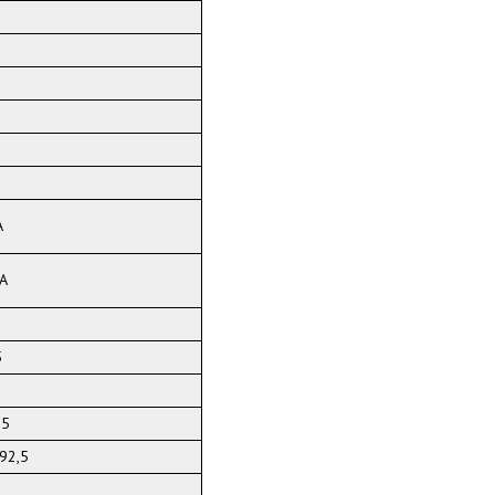
А
·А
5
55
92,5