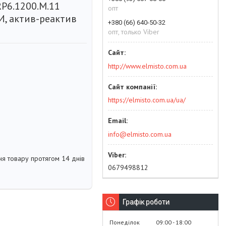
RP6.1200.M.11
опт
И, актив-реактив
+380 (66) 640-50-32
опт, только Viber
http://www.elmisto.com.ua
https://elmisto.com.ua/ua/
info@elmisto.com.ua
я товару протягом 14 днів
0679498812
Графік роботи
Понеділок
09:00
18:00