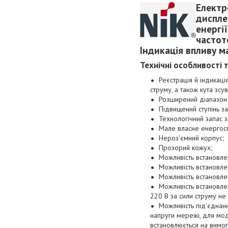
Електр
диспле
енергі
частот
Індикація впливу м
Технічні особливості 
Реєстрація й індикаці
струму, а також кута зс
Розширений діапазон 
Підвищений ступінь за
Технологічний запас 
Мале власне енергос
Нероз'ємний корпус;
Прозорий кожух;
Можливість встановле
Можливість встановле
Можливість встановле
Можливість встановле
220 В за сили струму не 
Можливість під'єднан
напруги мережі, для мод
встановлюється на вимог