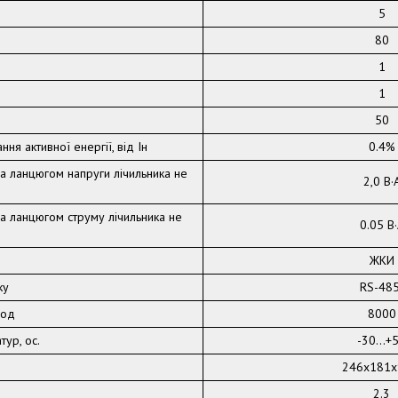
5
80
1
1
50
ння активної енергії, від Iн
0.4%
а ланцюгом напруги лічильника не
2,0 В·
а ланцюгом струму лічильника не
0.05 В
ЖКИ
ку
RS-48
год
8000
ур, ос.
-30...+
246х181х
2.3