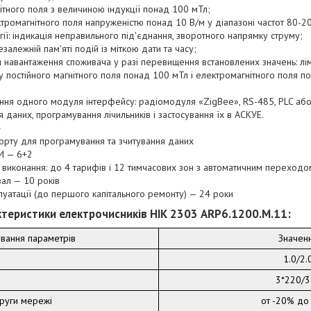
ітного поля з величиною індукції понад 100 мТл;
ктромагнітного поля напруженістю понад 10 В/м у діапазоні частот 80-2
гії: індикація неправильного під'єднання, зворотного напрямку струму;
залежній пам'яті подій із міткою дати та часу;
 навантаження споживача у разі перевищення встановлених значень: лімі
ву постійного магнітного поля понад 100 мТл і електромагнітного поля п
ння одного модуля інтерфейсу: радіомодуля «ZigBee», RS-485, PLC або 
 даних, програмування лічильників і застосування їх в АСКУЕ.
4
порту для програмування та зчитування даних
КИ — 6+2
виконання: до 4 тарифів і 12 тимчасових зон з автоматичним переходом
ал — 10 років
луатації (до першого капітального ремонту) — 24 роки
ктеристики електрочисників НІК 2303 ARP6.1200.M.11:
вання параметрів
Значен
1.0/2.
3*220/3
руги мережі
от -20% до