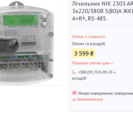
Лічильник NIK 2303 A
3x220/380В 5(80)А ЖК
А+R±, RS-485.
Немає в наявності
Оптом і в роздріб
3 599 ₴
Показати оптові ціни
+380 (97) 319-09-29
роздріб
поверненн
за домовленістю