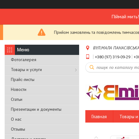
Піймай мить
Прийом замовлень та повідомлень тимчасово
ВУЛ.МАЛА ПАНАСІВСЬКА,Б
+380 (97) 319-09-29
+3
Фотогалерея
Товары и услуги
Прайс-листы
Новости
Статьи
Презентации и документы
Главная
Товары и 
О нас
Отзывы