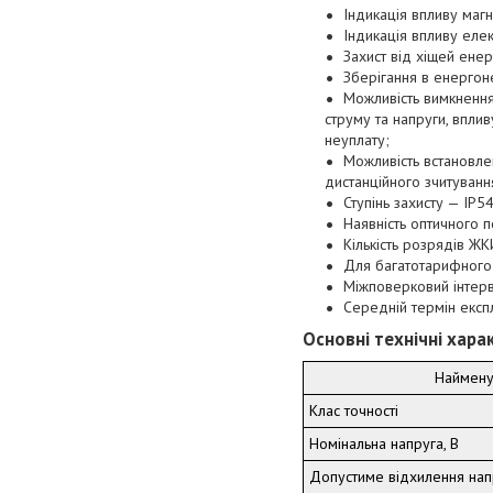
Індикація впливу магн
Індикація впливу еле
Захист від хіщей енер
Зберігання в енергоне
Можливість вимкнення
струму та напруги, впли
неуплату;
Можливість встановле
дистанційного зчитування
Ступінь захисту — ІР5
Наявність оптичного 
Кількість розрядів Ж
Для багатотарифного 
Міжповерковий інтерв
Середній термін експ
Основні технічні хара
Наймену
Клас точності
Номінальна напруга, В
Допустиме відхилення нап