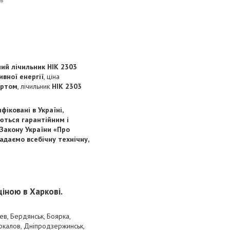
ний лічильник НІК 2303
ивної енергії
, ціна
уртом
, лічильник
НІК 2303
фіковані в Україні,
ються гарантійним і
 Закону України «Про
надаємо всебічну технічну,
іною в Харкові.
ев, Бердянськ, Боярка,
оркалов, Дніпродзержинськ,