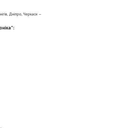
рнігів, Дніпро, Черкаси —
оніка"
: