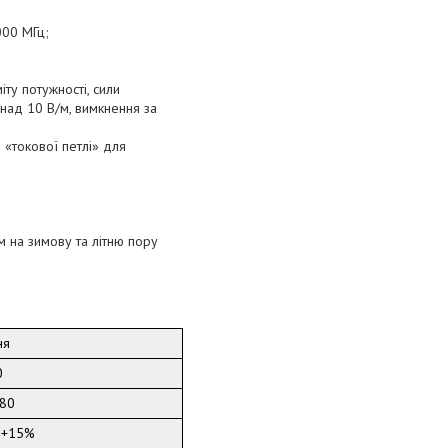
000 МГц;
ту потужності, сили
онад 10 В/м, вимкнення за
«токової петлі» для
 на зимову та літню пору
ня
0
80
 +15%