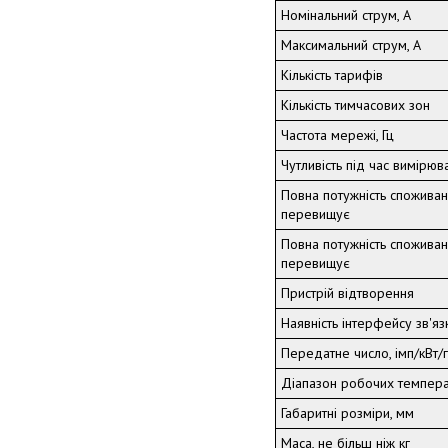
Номінальний струм, А
Максимальний струм, А
Кількість тарифів
Кількість тимчасових зон
Частота мережі, Гц
Чутливість під час вимірюва
Повна потужність споживан
перевищує
Повна потужність споживан
перевищує
Пристрій відтворення
Наявність інтерфейсу зв'яз
Передатне число, імп/кВт/
Діапазон робочих температ
Габаритні розміри, мм
Маса, не більш ніж кг