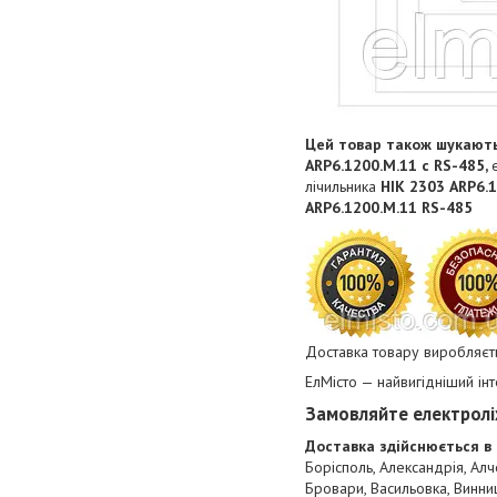
Цей товар також шукают
ARP6.1200.M.11 с RS-485,
лічильника
НІК 2303 ARP6.
ARP6.1200.M.11 RS-485
Доставка товару виробляєть
ЕлМісто — найвигідніший ін
Замовляйте електролі
Доставка здійснюється в 
Борісполь, Александрія, Алч
Бровари, Васильовка, Винниц