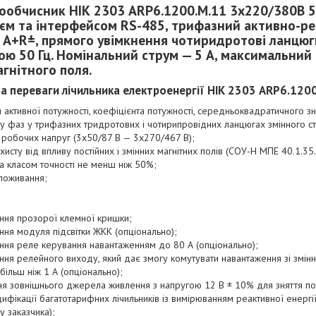
ообчисник НІК 2303 ARP6.1200.M.11 3x220/380В 5
єм та інтерфейсом RS-485, трифазний активно-р
ї А+R±, прямого увімкнення чотиридротові ланцюг
ою 50 Гц. Номінальний струм — 5 А, максимальний 
агнітного поля.
та переваги лічильника електроенергії НІК 2303 ARP6.120
я активної потужності, коефіцієнта потужності, середньоквадратичного з
уву фаз у трифазних тридротових і чотирипровідних ланцюгах змінного с
робочих напруг (3х50/87 В — 3х270/467 В);
хисту від впливу постійних і змінних магнітних полів (СОУ-Н МПЕ 40.1.35
за класом точності не менш ніж 50%;
поживання;
ння прозорої клемної кришки;
ння модуля підсвітки ЖКК (опціонально);
ння реле керування навантаженням до 80 А (опціонально);
ння релейного виходу, який дає змогу комутувати навантаження зі змін
більш ніж 1 А (опціонально);
ня зовнішнього джерела живлення з напругою 12 В ± 10% для зняття по
ифікації багатотарифних лічильників із вимірюванням реактивної енергі
у заказчика);