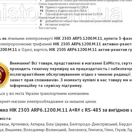
ь як
лічильник електроенергії
НІК 2303 ARP3.1200.M.11, купити 3-фаз
електророзчисник трифазний
НІК 2303 ARP6.1200.M.11 активно-реакт
1200.M.11
в Одесі, вартість
НІК 2303 ARP6.1200.M.11 актив-реактив г
Внимание! Всі товари, представлені в магазині ЕлМісто, серти
проходять технічну перевірку на працездатність і забезпечу
післягарантійним обслуговуванням згідно з чинною редакції
захист прав споживачів». З моменту купівлі в нас товару ми 
інформаційну та сервісну підтримку.
ся у всі міста України транспортними компаніями.
тернет-магазин електрообладнання за низькою ціною.
жко НІК 2303 ARP6.1200.M.11 А+R± с RS-485 за вигідною ц
міста:
евськ, Артемівск, Ахтирка, Біла Церква, Белгородо-Днестрівський, Бердіч
я, Вишневе, Володимир-Волинський, Знесенеск, Геніческ, Гліно, Глухів, Г