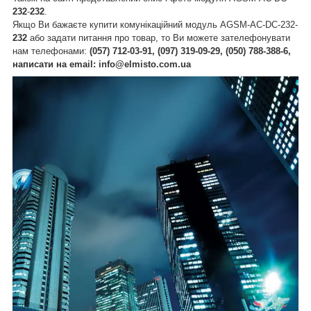
232
-
232
.
Якщо Ви бажаєте купити
комунікаційний модуль AGSM-AC-DC-
232
-
232
або задати питання про товар, то Ви можете зателефонувати
нам телефонами:
(057) 712-03-91, (097) 319-09-29, (050) 788-388-6,
написати на email: info@elmisto.com.ua