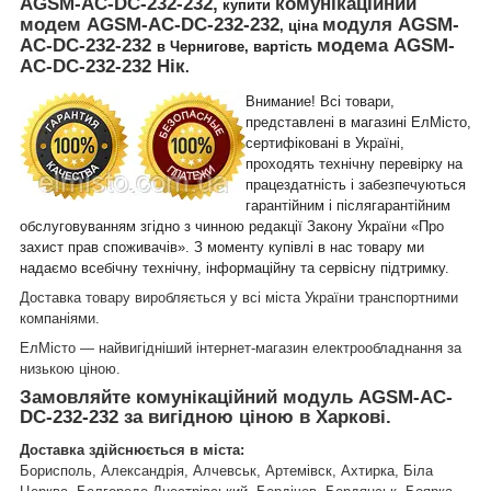
AGSM-AC-DC-
232
-
232
,
комунікаційний
купити
модем AGSM-AC-DC-
232
-
232
модуля AGSM-
, ціна
AC-DC-232-232
модема AGSM-
в Чернигове, вартість
AC-DC-232-232
Нік
.
Внимание! Всі товари,
представлені в магазині ЕлМісто,
сертифіковані в Україні,
проходять технічну перевірку на
працездатність і забезпечуються
гарантійним і післягарантійним
обслуговуванням згідно з чинною редакції Закону України «Про
захист прав споживачів». З моменту купівлі в нас товару ми
надаємо всебічну технічну, інформаційну та сервісну підтримку.
Доставка товару виробляється у всі міста України транспортними
компаніями.
ЕлМісто — найвигідніший інтернет-магазин електрообладнання за
низькою ціною.
Замовляйте
комунікаційний модуль AGSM-AC-
DC-
232
-
232
за вигідною ціною в Харкові.
Доставка здійснюється в міста:
Борисполь, Александрія, Алчевськ, Артемівск, Ахтирка, Біла