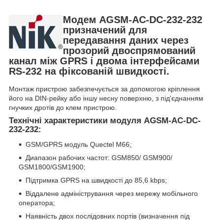
Модем AGSM-AC-DC-232-232
призначений для
передавання даних через
прозорий двоспрямований
канал між GPRS і двома інтерфейсами
RS-232 на фіксованій швидкості.
Монтаж пристрою забезпечується за допомогою кріплення
його на DIN-рейку або іншу несну поверхню, з під'єднанням
гнучких дротів до клем пристрою.
Технічні характеристики модуля AGSM-AC-DC-
232-232
:
GSM/GPRS модуль Quectel M66;
Диапазон рабочих частот: GSM850/ GSM900/
GSM1800/GSM1900;
Підтримка GPRS на швидкості до 85,6 kbps;
Віддалене адміністрування через мережу мобільного
оператора;
Наявність двох послідовних портів (визначення під