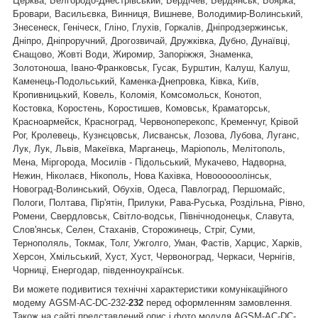
Церква, Белгородо-Днестрівський, Бердічев, Бердянськ, Боярка,
Бровари, Васильєвка, Винниця, Вишневе, Володимир-Волинський,
Знесенеск, Геніческ, Гліно, Глухів, Горкалів, Дніпродзержинськ,
Дніпро, Дніпроручний, Дрогозвичай, Дружківка, Дубно, Дунаївці,
Єнащово, Жовті Води, Жиромир, Запоріжжя, Знаменка,
Золотоноша, Івано-Франковськ, Гусак, Бурштин, Калуш, Калуш,
Каменець-Подольський, Каменка-Днепровка, Ківка, Київ,
Кропивницький, Ковель, Коломія, Комсомольск, Конотоп,
Костовка, Коростень, Коростишев, Комовськ, Краматорськ,
Красноармейск, Красноград, Червоноперекопс, Кременчуг, Крівой
Рог, Кролевець, Кузнєцовськ, Лисванськ, Лозова, Лубова, Луганс,
Лук, Лук, Львів, Макеївка, Марганець, Маріополь, Мелітополь,
Мена, Міргорода, Мосилів - Підольський, Мукачево, Надворна,
Нежин, Ніколаєв, Нікополь, Нова Кахівка, Новоооооолінськ,
Новоград-Волинський, Обухів, Одеса, Павлоград, Першомайс,
Пологи, Полтава, Пір'ятін, Прилуки, Рава-Руська, Роздільна, Рівно,
Ромени, Свердловськ, Світло-водськ, Північнодонецьк, Славута,
Слов'янськ, Селен, Стаханів, Сторожинець, Стріг, Суми,
Тернополяль, Токмак, Толг, Ужголго, Уман, Фастів, Харцис, Харків,
Херсон, Хмільський, Хуст, Хуст, Червоноград, Черкаси, Чернігів,
Чорниці, Енергодар, південноукраїнськ.
Ви можете подивитися технічні характеристики
комунікаційного
модему AGSM-AC-DC-232-
232
перед оформленням замовлення.
Також на сайті представлений опис і фото
модуля
AGSM-AC-DC-