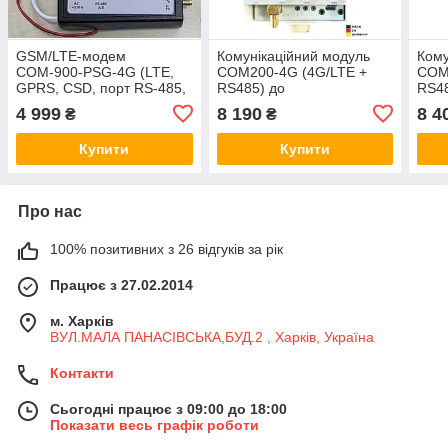
GSM/LTE-модем
Комунікаційний модуль
Кому
СОМ-900-PSG-4G (LTE,
COM200-4G (4G/LTE +
COM
GPRS, CSD, порт RS-485,
RS485) до
RS48
порт USB, 1 SIM) з БЖ для
електролічильників
елек
4 999
8 190
8 4
₴
₴
лічильників GAMA
MCS301 MetCom Solutions
MCS3
GmbH (Німеччина)
GmbH
Купити
Купити
ант
Про нас
100% позитивних з 26 відгуків за рік
Працює з 27.02.2014
м. Харків
ВУЛ.МАЛА ПАНАСІВСЬКА,БУД.2 , Харків, Україна
Контакти
Сьогодні працює з 09:00 до 18:00
Показати весь графік роботи