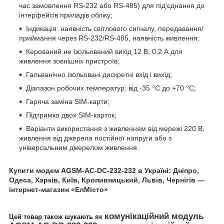
час замовлення RS-232 або RS-485) для під'єднання до
інтерфейсів приладів обліку;
Індикація: наявність світлового сигналу, передавання/
приймання через RS-232/RS-485, наявність живлення;
Керований не ізольований вихід 12 В, 0,2 А для
живлення зовнішніх пристроїв;
Гальванічно ізольовані дискретні вхід і вихід;
Діапазон робочих температур: від -35 °C до +70 °C;
Гаряча заміна SIM-карти;
Підтримка двох SIM-карток;
Варіанти використання з живленням від мережі 220 В,
живлення від джерела постійної напруги або з
універсальним джерелом живлення.
Купити
модем AGSM-AC-DC-232-232
в Україні: Дніпро,
Одеса, Харків, Київ, Кропивницький, Львів, Чернігів —
інтернет-магазин «ЕлМісто»
комунікаційний модуль
Цей товар також шукають як