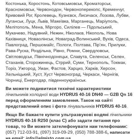
Костонька, Коростонь, Котовсьмовськ, Кроматорськ,
Красномовськ, Червонодон, Червоноперекопс, Кременчуг,
Кривовий Рог, Кролевець, Кузнєвск, Лисичаск, Лозова, Лубви,
Луганськ, Луцк, Львів, Макеївка, Марганець, Маріуполь,
Мелітополь, Мена, Міргоро, Силілев ― Підольський,
Мукачево, Надувний, Нежин, Ніколаєв, Нікополь, Нова
Кахівниця, Новаолінськ, Новаград-Волинський, Вухів, Одеса,
Павлоград, Першомайс, Пологи, Полтава, Пір'ян, Прилуки,
Рава-Руска, Роздільна, Рівно, Ромни, Свердловськ,
Світловодськ, Північнодонецьк, Славута, Селенськ, Селен,
Стаханів, Сторожинець, Стррий, Суми, Тернополь, Токмак,
Торіз, Ужгород, Уман, Фастов, Харциз, Харків, Херсон,
Хельніцький, Хуст, Хуст Червоноград, Черкаси, Чернігів,
Чорниці, Енергодар, південноукраїнськ.
Ви можете подивитися технічні характеристики
лічильників холодної води
HYDRUS 40-16 DN40 — G2B Qn 16
перед оформленням замовлення. Також на сайті
представлений опис і фото
лічувальників
HYDRUS 40-16
.
Якщо Ви бажаєте купити ультразвукові водяні
лічильники
HYDRUS 40-16
R250 (клас С) або задати питання про
товар, то Ви можете зателефонувати нам телефонами:
(057) 712-03-91, (097) 319-09-29, (050) 788-388-6
, написати
на email:
info@elmisto.com.ua