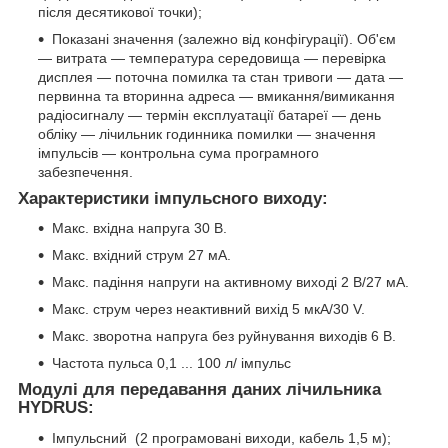
після десятикової точки);
Показані значення (залежно від конфігурації). Об'єм
— витрата — температура середовища — перевірка
дисплея — поточна помилка та стан тривоги — дата —
первинна та вторинна адреса — вмикання/вимикання
радіосигналу — термін експлуатації батареї — день
обліку — лічильник годинника помилки — значення
імпульсів — контрольна сума програмного
забезпечення.
Характеристики імпульсного виходу
:
Макс. вхідна напруга 30 В.
Макс. вхідний струм 27 мА.
Макс. падіння напруги на активному виході 2 В/27 мА.
Макс. струм через неактивний вихід 5 мкА/30 V.
Макс. зворотна напруга без руйнування виходів 6 В.
Частота пульса 0,1 ... 100 л/ імпульс
Модулі для передавання даних лічильника
HYDRUS:
Імпульсний (2 програмовані виходи, кабель 1,5 м);