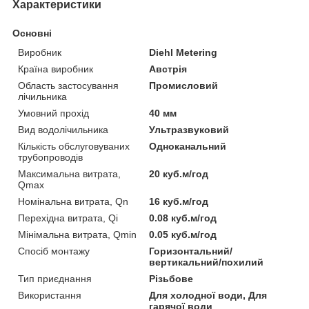
Характеристики
Основні
Виробник
Diehl Metering
Країна виробник
Австрія
Область застосування
Промисловий
лічильника
Умовний прохід
40 мм
Вид водолічильника
Ультразвуковий
Кількість обслуговуваних
Одноканальний
трубопроводів
Максимальна витрата,
20 куб.м/год
Qmax
Номінальна витрата, Qn
16 куб.м/год
Перехідна витрата, Qi
0.08 куб.м/год
Мінімальна витрата, Qmin
0.05 куб.м/год
Спосіб монтажу
Горизонтальний/
вертикальний/похилий
Тип приєднання
Різьбове
Використання
Для холодної води, Для
гарячої води