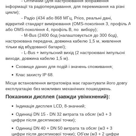
- Оптичний (для настроювання зображення
інформації та радіопередавання, для перемикання на різні
цикли);
- Радіо (434 або 868 МГц, Prios, реальні дані,
відкритий стандарт вимірювання (OMS-покоління 3, профіль A
або OMS-покоління 4, профіль B, по вибору);
- M-Bus (2400 бод (налаштовується до 300 бод),
настроювана передача, довжина кабелю 1,5 м, живлення
тільки від вбудованої батареї);
- L-Bus + імпульсний вихід (2 настроювані імпульсні
виходи, довжина кабелю 1,5 м).
Сховище даних для подій і значень споживання;
Клас захисту IP 68.
Місце встановлення витратоміра має гарантувати його довгу
експлуатацію без можливих механічних пошкоджень.
Показники дисплея (завжди увімкнений)
:
Індикація дисплея LCD, 8-значний;
Одиниці DN 15 - DN 32 витрата та обсяг (м3 + 3
цифри після десятикової точки);
Одиниці DN 40 + DN 50 витрата та обсяг (м3 + 3
цифри після десятикової точки); Об'єм (м3 + 2 цифри