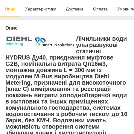
Опис
Характеристики
Доставка
Оплата
Умови п
Опис
Лічильники води
ультразвукові
статичні
HYDRUS Ду40, приєднання муфтове
G2B, номінальна витрата Qn16м3,
монтажна довжина L = 300 мм із
модулем M-Bus виробництва Diehl
Metering, призначені для високоточного
(клас C) вимірювання та реєстрації
показань витрати холодної/гарячої води
в житлових та інших приміщеннях
комунального господарства, системах
водопостачання з робочим тиском до 16
барів, без КМЧ. Водозчики мають
можливість створення системи
збирання даних і диспетчеризації.