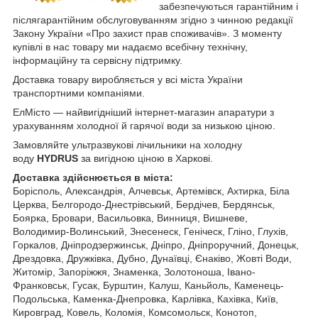
забезпечуються гарантійним і
післягарантійним обслуговуванням згідно з чинною редакції
Закону України «Про захист прав споживачів». З моменту
купівлі в нас товару ми надаємо всебічну технічну,
інформаційну та сервісну підтримку.
Доставка товару виробляється у всі міста України
транспортними компаніями.
ЕлМісто — найвигідніший інтернет-магазин апаратури з
урахуванням холодної й гарячої води за низькою ціною.
Замовляйте ультразвукові лічильники на холодну
воду
HYDRUS
за вигідною ціною в Харкові.
Доставка здійснюється в міста:
Борісполь, Александрія, Алчевськ, Артемівск, Ахтирка, Біла
Церква, Белгородо-Днестрівський, Бердічев, Бердянськ,
Боярка, Бровари, Васильовка, Винниця, Вишневе,
Володимир-Волинський, Знесенеск, Геніческ, Гліно, Глухів,
Горкалов, Дніпродзержинськ, Дніпро, Дніпроручний, Донецьк,
Дрездовка, Дружківка, Дубно, Дунаївці, Єнаківо, Жовті Води,
Житомір, Запоріжжя, Знаменка, Золотоноша, Івано-
Франковськ, Гусак, Бурштин, Калуш, Каньйоль, Каменець-
Подольська, Каменка-Днепровка, Карлівка, Кахівка, Київ,
Кировград, Ковель, Коломія, Комсомольск, Конотоп,