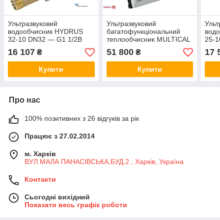
Ультразвуковий
Ультразвуковий
Ульт
водообчисник HYDRUS
багатофункціональний
вод
32-10 DN32 — G1 1/2B
теплообчисник MULTICAL
25-1
Qn10,0 муфта, з
403 DN40 G2B x 300 mm,
10 м
16 107
51 800
17 
₴
₴
дисплеєм, M-Bus або
різь,Qp 10,0 м3/год
Bus 
радіо (Німеччина)
(Kamstrup)
Купити
Купити
Про нас
100% позитивних з 26 відгуків за рік
Працює з 27.02.2014
м. Харків
ВУЛ.МАЛА ПАНАСІВСЬКА,БУД.2 , Харків, Україна
Контакти
Сьогодні вихідний
Показати весь графік роботи