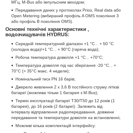
МГц, M-Bus або імпульсним виходом;
Передавання даних у протоколах Prios, Real data або
Open Metering (вибираний профіль A OMS покоління 3
або профіль B покоління OMS).
Основні технічні характеристики ,
водозчищувачів HYDRUS:
Середній температурний діапазон +1 °C... + 50 °C
(холодна вода)/+1 °C... + 90°С (гаряча вода);
Робоча температура довкілля +1 °C... +70°С;
Температура довкілля під час зберігання -20 °C... +
70°С (> 35°C макс. 4 недели);
Номінальний тиск PN 16 барів;
Джерело живлення 2 х 3,6 В постійного струму літієві
батареї (можлива тільки 1 батарея з M-Bus);
Термін експлуатації батареї T30/T50 до 12 років (1
батарея), до 16 років (2 батареї). Залежить від
інтервалу відправлення радіопередавання, довжини
передавання та температури довкілля на встановленні;
Можливі кілька комплектацій інтерфейсу: