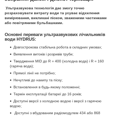
Ультразвукова технологія дає змогу точно
розраховувати витрату води та усуває відхилення
вимірювання, викликані піском, зваженими частинками
або повітряними бульбашками.
Основні переваги ультразвукових лічильників
води HYDRUS:
Довгострокова стабільна робота в складних умовах;
Виявлення витоків і розривів труби;
Твердження MID до R = 400 (холодна вода) і R = 160
(гаряча вода);
Прямої лінії не потрібно;
Нечутливі до накипу та піску;
Встановлення в будь-якому положенні;
Термін експлуатації батареї до 16 років;
Доступні версії з холодною водою і версії з гарячою
водою;
Доступні з вбудованим радіомодулем 434 або 868