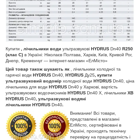
Купити
, лічильники води
ультразвукові
HYDRUS
Dn40
R250
(клас С)
в Україні: Ніколаєв Полтава, Харків, Київ, Кривой Рог,
Днепр, Кременчуг — інтернет-магазин «ЕлМісто»
Цей товар також шукають як
, лічильники холодної та
гарячої води
HYDRUS
Dn40,
HYDRUS
Ду25
, купити
ультразвуковий водомір
холодної води
HYDRUS
Dn40, ціна
лічильника для води
HYDRUS
Dn40 у Харкові, вартість
ультразвукових водозчисників
HYDRUS
Dn40
Х, лічильники
ХВ
HYDRUS
Dn40
, ультразвукові водяні
лічильники HYDRUS
Dn40
.
Внимание! Всі товари,
представлені в магазині
ЕлМісто, сертифіковані в
Україні, проходять технічну
перевірку на працездатність і