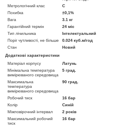
Метрологічний клас
С
Похибка
±0,1%
Вага
3.1 кг
Гарантійний термін
24 міс
Тип лічильника
Інтелектуальний
Поріг чутливості, не більше
0.024 куб.м/год
Стан
Новий
Додаткові характеристики
Матеріал корпусу
Латунь
Мінімальна температура
5 град.
вимірюваного середовища
Максимальна
90 град.
температура
вимірюваного середовища
Робочий тиск
16 бар
Колір
Синій
Міжповірочний інтервал
2 років
Максимальний робочий
16 бар
тиск