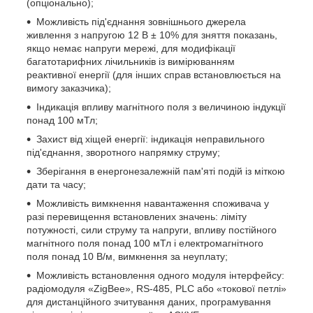
(опціонально);
Можливість під'єднання зовнішнього джерела
живлення з напругою 12 В ± 10% для зняття показань,
якщо немає напруги мережі, для модифікації
багатотарифних лічильників із вимірюванням
реактивної енергії (для інших справ встановлюється на
вимогу заказчика);
Індикація впливу магнітного поля з величиною індукції
понад 100 мТл;
Захист від хіщей енергії: індикація неправильного
під'єднання, зворотного напрямку струму;
Зберігання в енергонезалежній пам'яті подій із міткою
дати та часу;
Можливість вимкнення навантаження споживача у
разі перевищення встановлених значень: ліміту
потужності, сили струму та напруги, впливу постійного
магнітного поля понад 100 мТл і електромагнітного
поля понад 10 В/м, вимкнення за неуплату;
Можливість встановлення одного модуля інтерфейсу:
радіомодуля «ZigBee», RS-485, PLC або «токової петлі»
для дистанційного зчитування даних, програмування