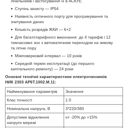
лічильників і застосування їх в АСКУЕ.
Ступінь захисту — ІР54
Наявність оптичного порту для програмування та
зчитування даних
Кількість розрядів ЖКИ — 6+2
Для багатотарифного виконання: до 4 тарифів і 12
тимчасових зон з автоматичним переходом на зимову
та літню пору
Міжповерковий інтервал — 10 років
Середній термін експлуатації (до першого
капітального ремонту) — 24 роки
Основні технічні характеристики електрочисників
НИК 2303 AP6T.1002.M.11:
Найменування параметрів
Значення
Клас точності
1.0
Номінальна напруга, В
3*220/380
Допустиме відхилення
от -20% до +15%
напруги мережі