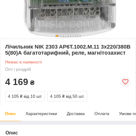
Лічильник NIK 2303 AP6T.1002.M.11 3x220/380В
5(80)А багатотарифний, реле, магнітозахист
Немає в наявності
Опт і роздріб
4 169
₴
4 105 ₴
від 10 шт.
4 105 ₴
від 50 шт.
Опис
Характеристики
Доставка
Оплата
Умови п
Опис