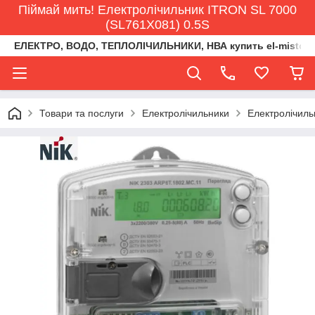
Піймай мить! Електролічильник ITRON SL 7000
(SL761X081) 0.5S
ЕЛЕКТРО, ВОДО, ТЕПЛОЛІЧИЛЬНИКИ, НВА купить el-misto@ukr
Товари та послуги
Електролічильники
Електролічиль