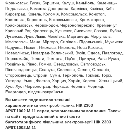
Франковськ, Гусак, Бурштин, Калуш, Каньйоль, Каменець-
Подольська, Каменка-Днепровка, Карлівка, Кахівка, Київ,
Кировград, Ковель, Коломія, Комсомольск, Конотоп,
Костонька, Коростонь, Котовсьмовськ, Кроматорськ,
Красномовськ, Червонодон, Червоноперекопс, Кременчуг,
Кривовий Рог, Кролевець, Кузнєвск, Лисичаск, Лозова, Лубви,
Луганськ, Луцк, Львів, Макеївка, Марганець, Маріуполь,
Мелітополь, Мена, Міргоро, Силілев - Підольський, Мукачево,
Надувна, Нежин, Ніколаєв, Нікополь, Нова Кахівка,
Новаолінськ, Новаград-Волинський, Вухів, Одеса, Павлоград,
Першомайс, Пологи, Полтава, Пір'ян, Прилуки, Рава-Руска,
Роздільна, Рівно, Ромни, Свердловськ, Світловодськ,
Північнодонецьк, Славута, Селенськ, Селен, Стаханів,
Сторожинець, Стррий, Суми, Тернополь, Токмак, Торіз,
Ужгород, Уман, Фастов, Харциз, Харків, Херсон, Хельніцький,
Хуст, Хуст Червоноград, Черкаси, Чернігів, Чорниці,
Енергодар, південноукраїнськ.
Ви можете подивитися технічні
характеристики
електрообчисника
НІК 2303
AP6T.1002.M.11
перед оформленням замовлення. Також
на сайті представлений опис і фото
багатотарифного
лічильника електроенергії
НIК 2303
AP6T.1002.M.11
.