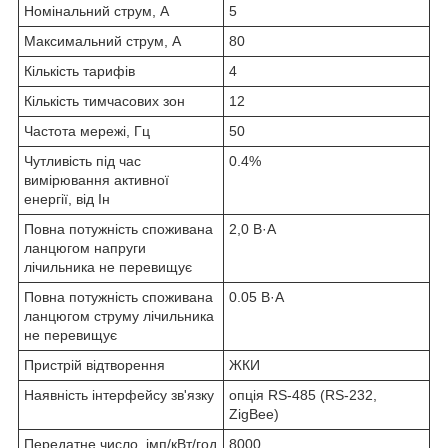
Номінальний струм, А
5
Максимальний струм, А
80
Кількість тарифів
4
Кількість тимчасових зон
12
Частота мережі, Гц
50
Чутливість під час
0.4%
вимірювання активної
енергії, від Iн
Повна потужність споживана
2,0 В·А
ланцюгом напруги
лічильника не перевищує
Повна потужність споживана
0.05 В·А
ланцюгом струму лічильника
не перевищує
Пристрій відтворення
ЖКИ
Наявність інтерфейсу зв'язку
опція RS-485 (RS-232,
ZigBee)
Передатне число, імп/кВт/год
8000