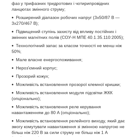
фаз у трифазних тридротових і чотирипровідних
ланцюгах змінного струму;
Розширений діапазон робочих напруг (3х50/87 В —
3х270/467 В);
Підвищений ступінь захисту від впливу постійних і
змінних магнітних полів (СОУ-Н МПЕ 40.1.35.110:2005);
Технологічний запас за класом точності не менш ніж
50%;
Мале власне енергоспоживання;
Нероз'ємний корпус;
Прозорий кожух;
Можливість встановлення прозорої клемної кришки;
Можливість встановлення модуля підсвітки ЖКК
(опціонально);
Можливість встановлення реле керування
навантаженням до 80 А (опціонально);
Можливість встановлення релейного виходу, який дає
змогу комутувати навантаження зі змінною напругою не
більш ніж 220 В за сили струму не більш ніж 1 А