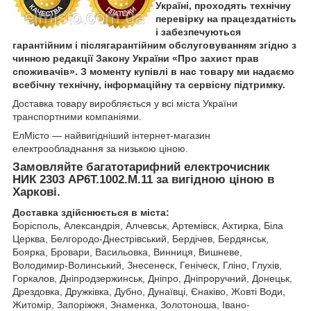
Україні, проходять технічну
перевірку на працездатність
і забезпечуються
гарантійним і післягарантійним обслуговуванням згідно з
чинною редакції Закону України «Про захист прав
споживачів». З моменту купівлі в нас товару ми надаємо
всебічну технічну, інформаційну та сервісну підтримку.
Доставка товару виробляється у всі міста України
транспортними компаніями.
ЕлМісто — найвигідніший інтернет-магазин
електрообладнання за низькою ціною.
Замовляйте багатотарифний електрочисник
НИК 2303 AP6T.1002.M.11 за вигідною ціною в
Харкові.
Доставка здійснюється в міста:
Борісполь, Александрія, Алчевськ, Артемівск, Ахтирка, Біла
Церква, Белгородо-Днестрівський, Бердічев, Бердянськ,
Боярка, Бровари, Васильовка, Винниця, Вишневе,
Володимир-Волинський, Знесенеск, Геніческ, Гліно, Глухів,
Горкалов, Дніпродзержинськ, Дніпро, Дніпроручний, Донецьк,
Дрездовка, Дружківка, Дубно, Дунаївці, Єнаківо, Жовті Води,
Житомір, Запоріжжя, Знаменка, Золотоноша, Івано-