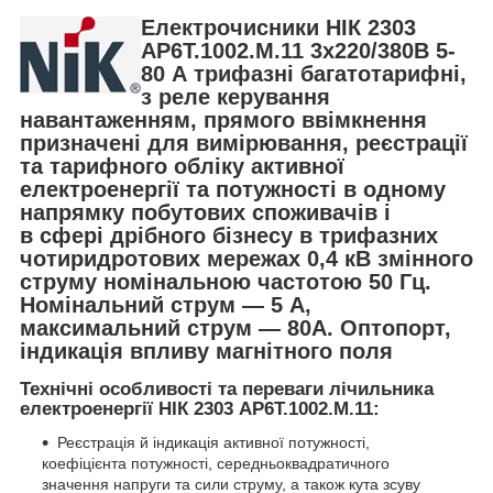
Електрочисники НІК 2303
AP6T.1002.M.11 3x220/380В 5-
80 А трифазні багатотарифні,
з реле керування
навантаженням, прямого ввімкнення
призначені для вимірювання, реєстрації
та тарифного обліку активної
електроенергії та потужності в одному
напрямку побутових споживачів і
в сфері дрібного бізнесу в трифазних
чотиридротових мережах 0,4 кВ змінного
струму номінальною частотою 50 Гц.
Номінальний струм — 5 А,
максимальний струм — 80А. Оптопорт,
індикація впливу магнітного поля
Технічні особливості та переваги лічильника
електроенергії НІК 2303 AP6T.1002.M.11
:
Реєстрація й індикація активної потужності,
коефіцієнта потужності, середньоквадратичного
значення напруги та сили струму, а також кута зсуву