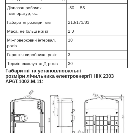
Діапазон робочих
-30...+55
температур, ос.
Габаритні розміри, мм
213/173/83
Маса, не більш ніж кг
2.3
Міжповерковий інтервал,
10
років
Гарантія виробника, років
3
Термін експлуатації, років
30
Габаритні та установлювальні
розміри лічильника електроенергії НIК 2303
AP6T.1002.M.11: