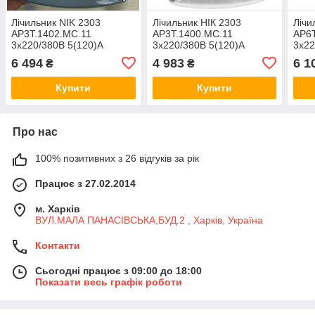
Лічильник NIK 2303
Лічильник НІК 2303
Лічи
AP3T.1402.MC.11
AP3T.1400.MC.11
AP6T
3x220/380В 5(120)А
3x220/380В 5(120)А
3x22
багатотарифний,
багатотарифний,
бага
6 494
4 983
6 1
₴
₴
радіомодуль, реле,
радіомодуль, ІР54, магніто
раді
магніто- та радіозахист.
- і радиозащита.
магн
Купити
Купити
Про нас
100% позитивних з 26 відгуків за рік
Працює з 27.02.2014
м. Харків
ВУЛ.МАЛА ПАНАСІВСЬКА,БУД.2 , Харків, Україна
Контакти
Сьогодні працює з 09:00 до 18:00
Показати весь графік роботи