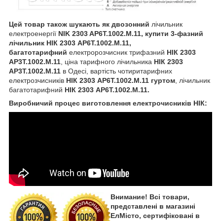
Цей товар також шукають як двозонний
лічильник
електроенергії
NIK 2303 AP6T.1002.M.11, купити 3-фазний
лічильник НIК 2303 AP6T.1002.M.11,
багатотарифний
електророзчисник трифазний
НIК 2303
AP3T.1002.M.11
, ціна тарифного лічильника
НIК 2303
AP3T.1002.M.11
в Одесі, вартість чотиритарифних
електрозчисників
НІК 2303 AP6T.1002.M.11 гуртом
, лiчильник
багатотарифний
НIК 2303 AP6T.1002.M.11.
Виробничий процес виготовлення електрочисників НІК:
Внимание! Всі товари,
представлені в магазині
ЕлМісто, сертифіковані в