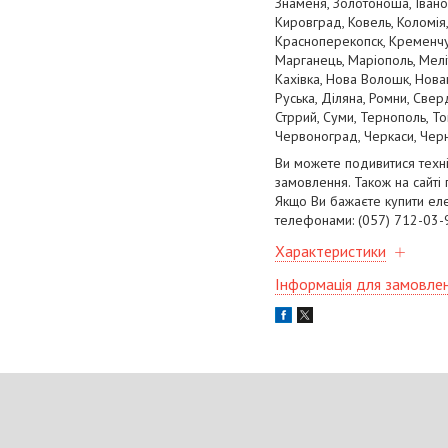
Знаменя, Золотоноша, Івано-
Кировград, Ковель, Коломія,
Красноперекопск, Кременчуг,
Марганець, Маріополь, Мелі
Кахівка, Нова Волошк, Новаг
Руська, Діляна, Ромни, Свер
Стррий, Суми, Тернополь, То
Червоноград, Черкаси, Черні
Ви можете подивитися техн
замовлення. Також на сайті
Якщо Ви бажаєте купити ел
телефонами: (057) 712-03-9
Характеристики
Інформація для замовле