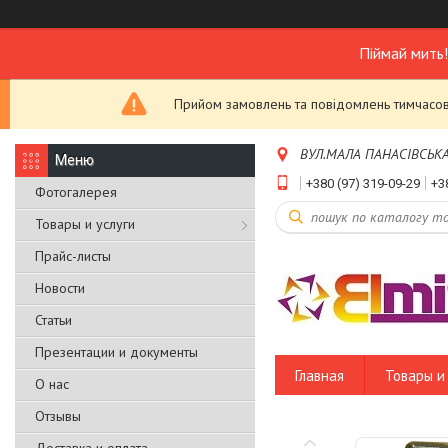
Піймай мить
Прийом замовлень та повідомлень тимчасово
ВУЛ.МАЛА ПАНАСІВСЬКА,Б
+380 (97) 319-09-29
+3
Фотогалерея
Товары и услуги
Прайс-листы
Новости
Статьи
Презентации и документы
Главная
Товары и 
О нас
Отзывы