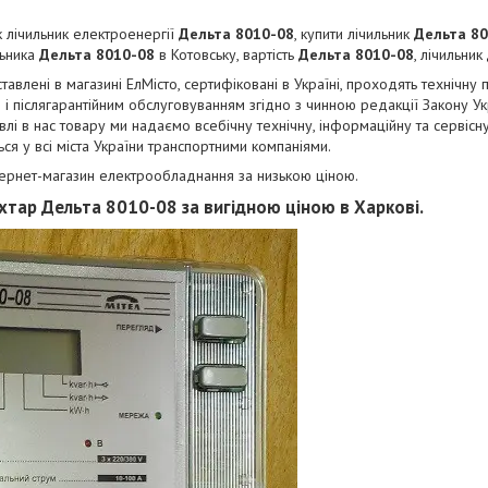
 лічильник електроенергії
Дельта 8010-08
, купити лічильник
Дельта 8
льника
Дельта 8010-08
в Котовську, вартість
Дельта 8010-08
, лічильник
тавлені в магазині ЕлМісто, сертифіковані в Україні, проходять технічну 
 і післягарантійним обслуговуванням згідно з чинною редакції Закону У
влі в нас товару ми надаємо всебічну технічну, інформаційну та сервісн
ся у всі міста України транспортними компаніями.
тернет-магазин електрообладнання за низькою ціною.
хтар Дельта 8010-08 за вигідною ціною в Харкові.