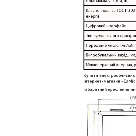
Номінальна частота, Гц
Клас точності за ГОСТ 302
енергії
Цифровий інтерфейс
Тип сумувального пристр
Передатне число, імп/кВт·
Випробувальний вихід, імп
Міжповерковий інтервал, р
Купити електрообчисник
інтернет-магазин «ЕлМіс
Габаритний креслення лі