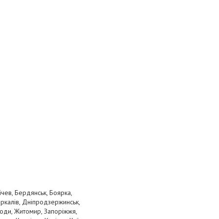
ічев, Бердянськ, Боярка,
оркалів, Дніпродзержинськ,
Води, Житомир, Запоріжжя,