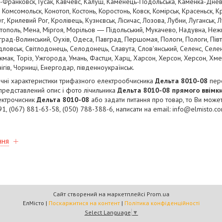
Франковск, Гусак, Кавчевс, Калуш, Каменець-Подольська, Каменка-Дневськ
 Комсомольск, Конотоп, Костонь, Коростонь, Ковск, Комірськ, Красеньск, 
 Крилевий Рог, Кролівець, Кузнєвськ, Лісичас, Лозова, Лубни, Луганськ, Лу
тополь, Мена, Міргоя, Морільов ― Підольський, Мукачево, Надувна, Нежи
рад-Волинський, Оухів, Одеса, Павград, Першомая, Пологи, Пологи, Півто
дловськ, Світлодонець, Селодонець, Славута, Слов'янський, Селенс, Селен
кмак, Торіз, Ужгорода, Умань, Фастци, Харц, Харсон, Херсон, Херсон, Хме
гів, Чорниці, Енергодар, південноукраїнськ.
ічні характеристики трифазного електрообчисника
Дельта 8010-08
пер
 представлений опис і фото лічильника
Дельта 8010-08 прямого ввімк
ектрочисник
Дельта 8010-08
або задати питання про товар, то Ви може
1, (067) 881-63-58, (050) 788-388-6, написати на email: info@elmisto.c
ння
Сайт створений на маркетплейсі
Prom.ua
ЕлМісто |
Поскаржитися на контент
|
Політика конфіденційності
Select Language
▼