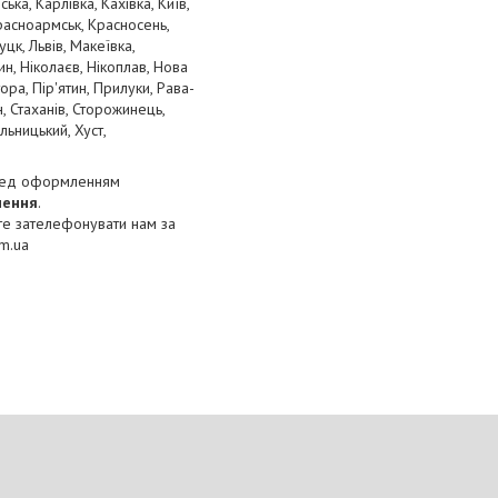
а, Карлівка, Кахівка, Київ,
Красноармськ, Красносень,
цк, Львів, Макеївка,
н, Ніколаєв, Нікоплав, Нова
ра, Пір'ятин, Прилуки, Рава-
, Стаханів, Сторожинець,
льницький, Хуст,
ед оформленням
нення
.
те зателефонувати нам за
om.ua