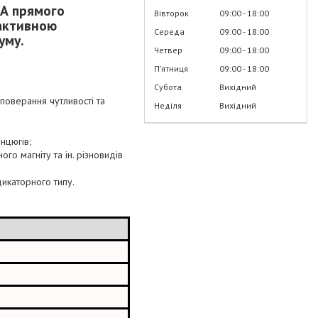
0А прямого
Вівторок
09:00
18:00
 активною
Середа
09:00
18:00
уму.
Четвер
09:00
18:00
Пʼятниця
09:00
18:00
Субота
Вихідний
поверання чутливості та
Неділя
Вихідний
анцюгів;
ого магніту та ін. різновидів
икаторного типу.