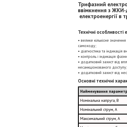
Трифазний електро
ввімкнення з ЖКИ-
електроенергії в 
Технічні особливості
• велике кількісне значенн
самоходу;
• діагностика та індикація 
• контроль і індикація фазн
• додатковий захист від впли
несанкціонованого доступу
• додатковий захист від н
Основні технічні хара
Найменування параметр
Номінальна напруга, В
Номінальний струм, А
Максимальний струм, А