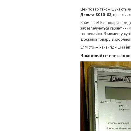
Цей товар також шукають як
Дельта 8010-08
, ціна лічи
Внимание! Всі товари, предс
забезпечуються гарантійним
споживачів». З моменту купі
Доставка товару виробляєть
ЕлМісто — найвигідніший ін
Замовляйте електролі