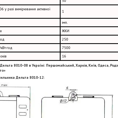
50
06 у разі вимірювання активної
1
імп.
ою
ЖКИ
год
250
/кВт·год
7500
оків
16
Дельта 8010-08
в Україні: Першомайський, Харків, Київ, Одеса, Род
то»
чильника Дельта 8010-12: