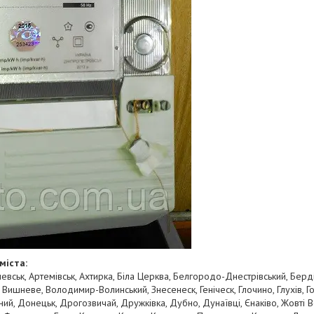
міста:
евськ, Артемівськ, Ахтирка, Біла Церква, Белгородо-Днестрівський, Берд
 Вишневе, Володимир-Волинський, Знесенеск, Геніческ, Глочино, Глухів, Г
ий, Донецьк, Дрогозвичай, Дружківка, Дубно, Дунаївці, Єнаківо, Жовті 