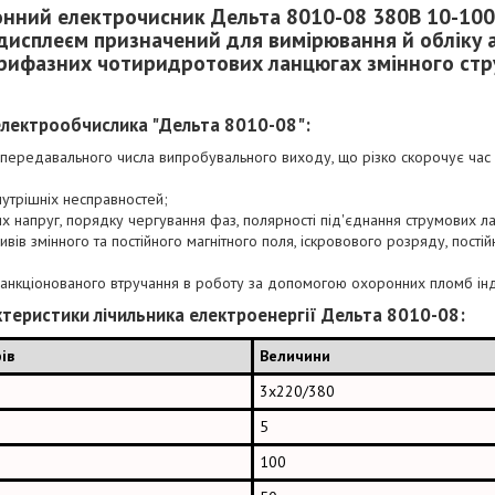
нний електрочисник Дельта 8010-08 380В 10-10
дисплеєм призначений для вимірювання й обліку
трифазних чотиридротових ланцюгах змінного стр
 електрообчислика "Дельта 8010-08":
я передавального числа випробувального виходу, що різко скорочує час 
внутрішніх несправностей;
их напруг, порядку чергування фаз, полярності під'єднання струмових л
вів змінного та постійного магнітного поля, іскровового розряду, постійн
;
есанкціонованого втручання в роботу за допомогою охоронних пломб інд
ктеристики лічильника електроенергії Дельта 8010-08:
ів
Величини
3х220/380
5
100