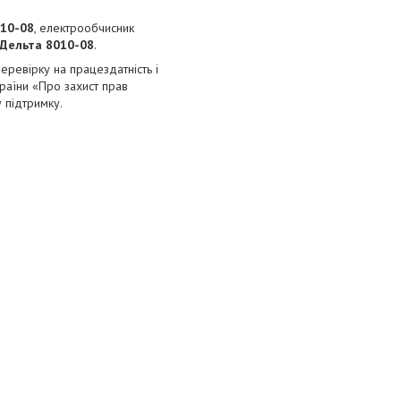
010-08
, електрообчисник
Дельта 8010-08
.
перевірку на працездатність і
країни «Про захист прав
у підтримку.