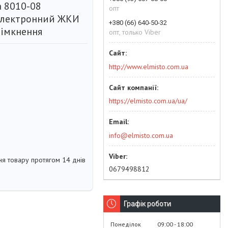
 8010-08
опт
 електронний ЖКИ
+380 (66) 640-50-32
вімкнення
опт, только Viber
http://www.elmisto.com.ua
https://elmisto.com.ua/ua/
info@elmisto.com.ua
я товару протягом 14 днів
0679498812
Графік роботи
Понеділок
09:00
18:00