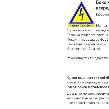
Бокс 
всере
Габарит
Монтаж:
Ступінь пиловологозахищенос
Товщина сталевого листа: 0,
Покриття: порошкове фарбу
Замикання дверей: замок.
Комплектність: 2 ключі.
Рекомендується з'єднувати
Купити
ящик
металевий б
контактну інформацію. Наш
купівлі
бокса
металевого 
Доставляємо свою продукцію
Автолюкс, Нічний Експрес т
накладеним платежом, на ка