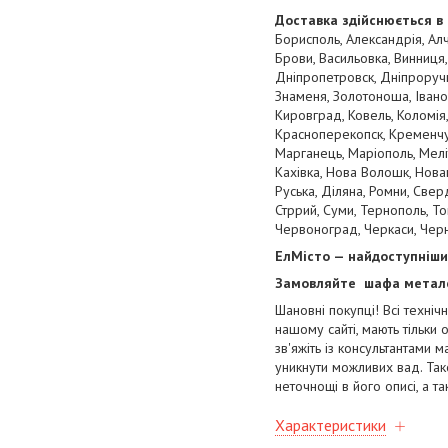
Доставка здійснюється в 
Борисполь, Александрія, Алч
Брови, Васильовка, Винниця,
Дніпропетровск, Дніпроручн
Знаменя, Золотоноша, Івано-
Кировград, Ковель, Коломія,
Красноперекопск, Кременчуг,
Марганець, Маріополь, Мелі
Кахівка, Нова Волошк, Новаг
Руська, Діляна, Ромни, Свер
Стррий, Суми, Тернополь, То
Червоноград, Черкаси, Черні
ЕлМісто — найдоступніши
Замовляйте
шафа
метал
Шановні покупці! Всі техніч
нашому сайті, мають тільки
зв'яжіть із консультантами м
уникнути можливих вад. Так
неточнощі в його описі, а т
Характеристики