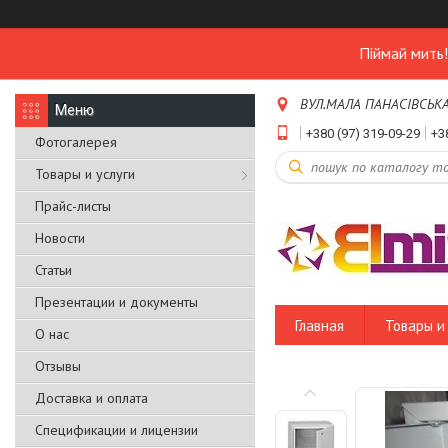
Піймай мить
ВУЛ.МАЛА ПАНАСІВСЬКА,Б
+380 (97) 319-09-29
+3
Фотогалерея
Товары и услуги
Прайс-листы
Новости
Статьи
Презентации и документы
Главная
Товары и 
О нас
Отзывы
Доставка и оплата
Спецификации и лицензии