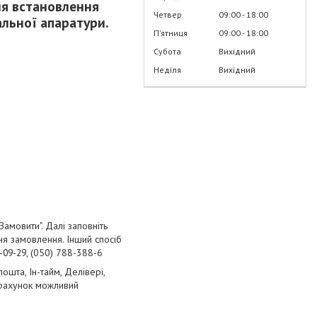
ля встановлення
Четвер
09:00
18:00
альної апаратури.
Пʼятниця
09:00
18:00
Субота
Вихідний
Неділя
Вихідний
Замовити". Далі заповніть
я замовлення. Інший спосіб
, (050) 788-388-6
-09-29
шта, Ін-тайм, Делівері,
озрахунок можливий