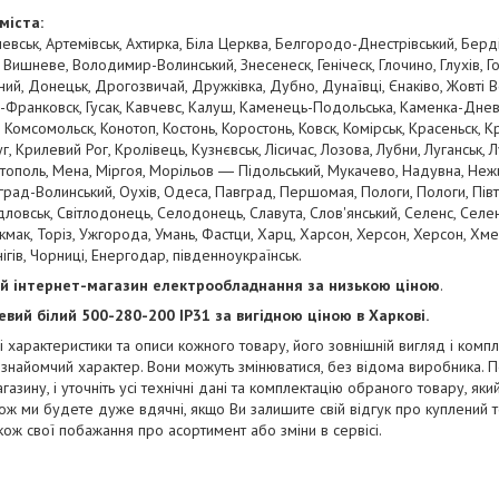
міста:
евськ, Артемівськ, Ахтирка, Біла Церква, Белгородо-Днестрівський, Берд
 Вишневе, Володимир-Волинський, Знесенеск, Геніческ, Глочино, Глухів, Г
ий, Донецьк, Дрогозвичай, Дружківка, Дубно, Дунаївці, Єнаківо, Жовті 
Франковск, Гусак, Кавчевс, Калуш, Каменець-Подольська, Каменка-Дневськ
 Комсомольск, Конотоп, Костонь, Коростонь, Ковск, Комірськ, Красеньск, 
 Крилевий Рог, Кролівець, Кузнєвськ, Лісичас, Лозова, Лубни, Луганськ, Лу
тополь, Мена, Міргоя, Морільов ― Підольський, Мукачево, Надувна, Нежи
рад-Волинський, Оухів, Одеса, Павград, Першомая, Пологи, Пологи, Півто
дловськ, Світлодонець, Селодонець, Славута, Слов'янський, Селенс, Селен
кмак, Торіз, Ужгорода, Умань, Фастци, Харц, Харсон, Херсон, Херсон, Хме
гів, Чорниці, Енергодар, південноукраїнськ.
й інтернет-магазин електрообладнання за низькою ціною
.
евий
білий 500-280-200
IP31​
за вигідною ціною в Харкові.
ні характеристики та описи кожного товару, його зовнішній вигляд і компл
 ознайомчий характер. Вони можуть змінюватися, без відома виробника. 
агазину, і уточніть усі технічні дані та комплектацію обраного товару, як
ож ми будете дуже вдячні, якщо Ви залишите свій відгук про куплений 
акож свої побажання про асортимент або зміни в сервісі.