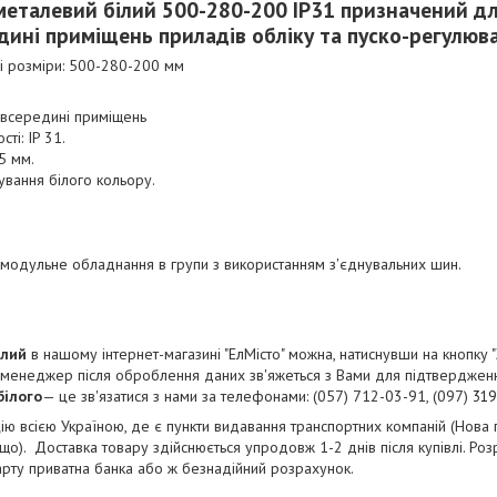
металевий білий
500-280-200
IP31 призначений д
дині приміщень приладів обліку та пуско-регулюв
ні розміри: 500-280-200 мм
 всередині приміщень
ті: IP 31.
5 мм.
вання білого кольору.
 модульне обладнання в групи з використанням з'єднувальних шин.
ілий
в нашому інтернет-магазині "ЕлМісто" можна, натиснувши на кнопку "
 менеджер після оброблення даних зв'яжеться з Вами для підтвердженн
білого
— це зв'язатися з нами за телефонами: (057) 712-03-91, (097)
319
 всією Україною, де є пункти видавання транспортних компаній (Нова по
ощо). Доставка товару здійснюється упродовж 1-2 днів після купівлі. Р
рту приватна банка або ж безнадійний розрахунок.