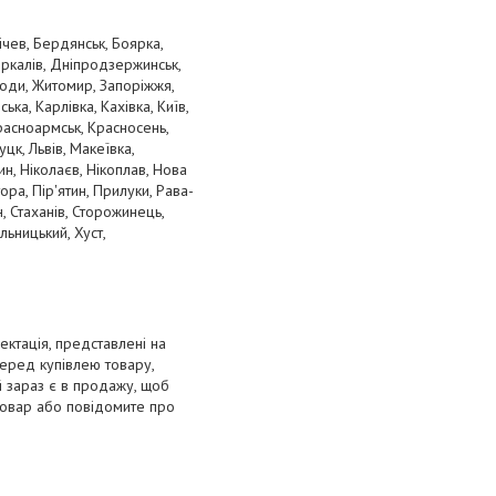
ічев, Бердянськ, Боярка,
оркалів, Дніпродзержинськ,
Води, Житомир, Запоріжжя,
а, Карлівка, Кахівка, Київ,
Красноармськ, Красносень,
цк, Львів, Макеївка,
н, Ніколаєв, Нікоплав, Нова
ра, Пір'ятин, Прилуки, Рава-
, Стаханів, Сторожинець,
льницький, Хуст,
ектація, представлені на
Перед купівлею товару,
ий зараз є в продажу, щоб
товар або повідомите про