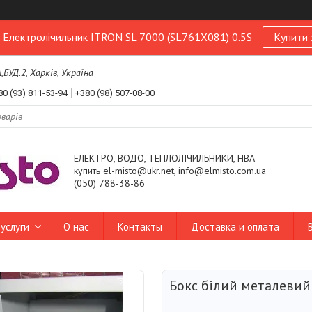
! Електролічильник ITRON SL 7000 (SL761X081) 0.5S
Купити 
УД.2, Харків, Україна
80 (93) 811-53-94
+380 (98) 507-08-00
ЕЛЕКТРО, ВОДО, ТЕПЛОЛІЧИЛЬНИКИ, НВА
купить el-misto@ukr.net, info@elmisto.com.ua
(050) 788-38-86
услуги
О нас
Контакты
Доставка и оплата
Бокс білий металевий