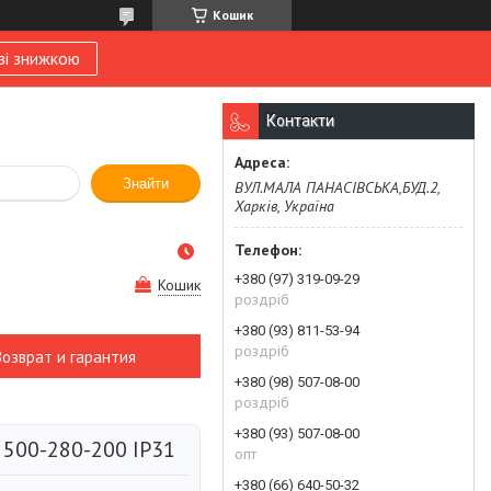
Кошик
зі знижкою
Контакти
Знайти
ВУЛ.МАЛА ПАНАСІВСЬКА,БУД.2,
Харків, Україна
+380 (97) 319-09-29
Кошик
роздріб
+380 (93) 811-53-94
роздріб
Возврат и гарантия
+380 (98) 507-08-00
роздріб
+380 (93) 507-08-00
 500-280-200 IP31
опт
+380 (66) 640-50-32