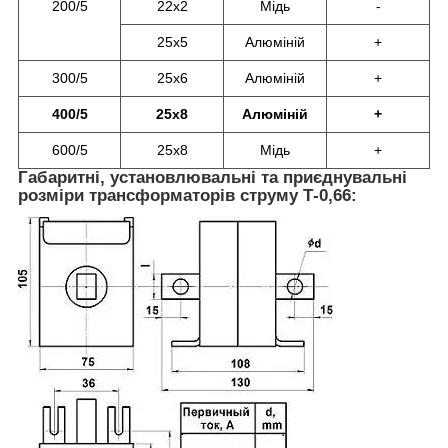
200/5
22х2
Мідь
-
25х5
Алюміній
+
300/5
25х6
Алюміній
+
400/5
25х8
Алюміній
+
600/5
25х8
Мідь
+
Габаритні, установлювальні та приєднувальні
розміри
трансформаторів струму Т-0,66: