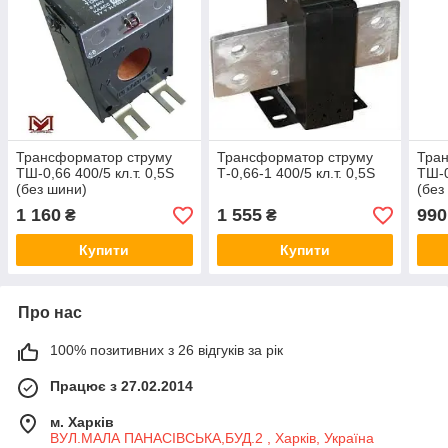
Трансформатор струму
Трансформатор струму
Тра
ТШ-0,66 400/5 кл.т. 0,5S
Т-0,66-1 400/5 кл.т. 0,5S
ТШ-0
(без шини)
(без
1 160
1 555
990
₴
₴
Купити
Купити
Про нас
100% позитивних з 26 відгуків за рік
Працює з 27.02.2014
м. Харків
ВУЛ.МАЛА ПАНАСІВСЬКА,БУД.2 , Харків, Україна