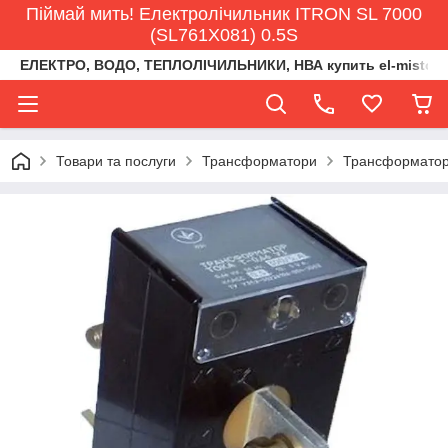
Піймай мить! Електролічильник ITRON SL 7000
(SL761X081) 0.5S
ЕЛЕКТРО, ВОДО, ТЕПЛОЛІЧИЛЬНИКИ, НВА купить el-misto@ukr
Товари та послуги
Трансформатори
Трансформатори