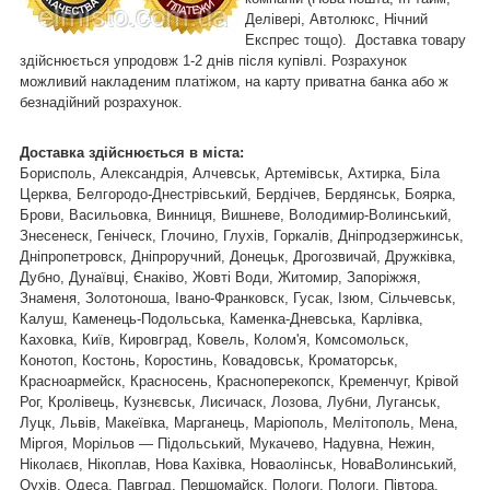
Делівері, Автолюкс, Нічний
Експрес тощо). Доставка товару
здійснюється упродовж 1-2 днів після купівлі. Розрахунок
можливий накладеним платіжом, на карту приватна банка або ж
безнадійний розрахунок.
Доставка здійснюється в міста:
Борисполь, Александрія, Алчевськ, Артемівськ, Ахтирка, Біла
Церква, Белгородо-Днестрівський, Бердічев, Бердянськ, Боярка,
Брови, Васильовка, Винниця, Вишневе, Володимир-Волинський,
Знесенеск, Геніческ, Глочино, Глухів, Горкалів, Дніпродзержинськ,
Дніпропетровск, Дніпроручний, Донецьк, Дрогозвичай, Дружківка,
Дубно, Дунаївці, Єнаківо, Жовті Води, Житомир, Запоріжжя,
Знаменя, Золотоноша, Івано-Франковск, Гусак, Ізюм, Сільчевськ,
Калуш, Каменець-Подольська, Каменка-Дневська, Карлівка,
Каховка, Київ, Кировград, Ковель, Колом'я, Комсомольск,
Конотоп, Костонь, Коростинь, Ковадовськ, Кроматорськ,
Красноармейск, Красносень, Красноперекопск, Кременчуг, Крівой
Рог, Кролівець, Кузнєвськ, Лисичаск, Лозова, Лубни, Луганськ,
Луцк, Львів, Макеївка, Марганець, Маріополь, Мелітополь, Мена,
Міргоя, Морільов ― Підольський, Мукачево, Надувна, Нежин,
Ніколаєв, Нікоплав, Нова Кахівка, Новаолінськ, НоваВолинський,
Оухів, Одеса, Павград, Першомайск, Пологи, Пологи, Півтора,