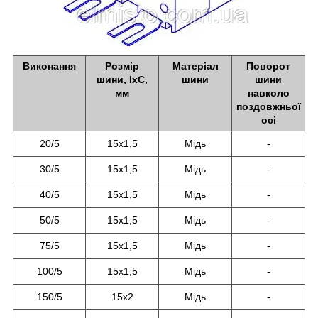
Виконання
Розмір
Матеріал
Поворот
шини, IxC,
шини
шини
мм
навколо
поздовжньої
осі
20/5
15х1,5
Мідь
-
30/5
15х1,5
Мідь
-
40/5
15х1,5
Мідь
-
50/5
15х1,5
Мідь
-
75/5
15х1,5
Мідь
-
100/5
15х1,5
Мідь
-
150/5
15х2
Мідь
-