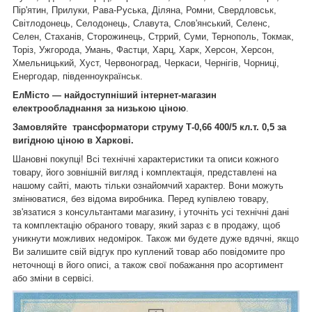
Пір'ятин, Прилуки, Рава-Руська, Діляна, Ромни, Свердловськ,
Світлодонець, Селодонець, Славута, Слов'янський, Селенс,
Селен, Стаханів, Сторожинець, Стррий, Суми, Тернополь, Токмак,
Торіз, Ужгорода, Умань, Фастци, Харц, Харк, Херсон, Херсон,
Хмельницький, Хуст, Червоноград, Черкаси, Чернігів, Чорниці,
Енергодар, південноукраїнськ.
ЕлМісто — найдоступніший інтернет-магазин
електрообладнання за низькою ціною
.
Замовляйте
трансформатори струму Т-0,66
400
/5 кл.т. 0,5
за
вигідною ціною в Харкові.
Шановні покупці! Всі технічні характеристики та описи кожного
товару, його зовнішній вигляд і комплектація, представлені на
нашому сайті, мають тільки ознайомчий характер. Вони можуть
змінюватися, без відома виробника. Перед купівлею товару,
зв'язатися з консультантами магазину, і уточніть усі технічні дані
та комплектацію обраного товару, який зараз є в продажу, щоб
уникнути можливих недомірок. Також ми будете дуже вдячні, якщо
Ви залишите свій відгук про куплений товар або повідомите про
неточнощі в його описі, а також свої побажання про асортимент
або зміни в сервісі.