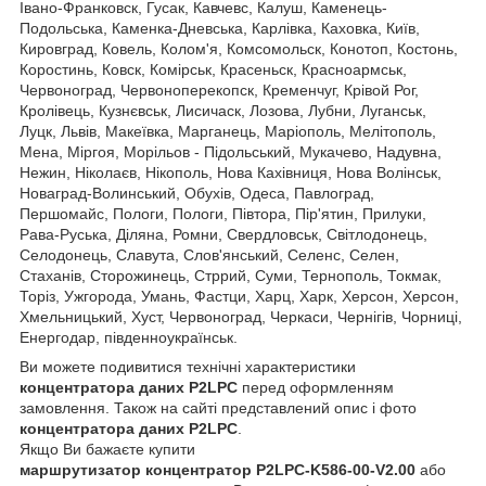
Івано-Франковск, Гусак, Кавчевс, Калуш, Каменець-
Подольська, Каменка-Дневська, Карлівка, Каховка, Київ,
Кировград, Ковель, Колом'я, Комсомольск, Конотоп, Костонь,
Коростинь, Ковск, Комірськ, Красеньск, Красноармськ,
Червоноград, Червоноперекопск, Кременчуг, Крівой Рог,
Кролівець, Кузнєвськ, Лисичаск, Лозова, Лубни, Луганськ,
Луцк, Львів, Макеївка, Марганець, Маріополь, Мелітополь,
Мена, Міргоя, Морільов - Підольський, Мукачево, Надувна,
Нежин, Ніколаєв, Нікополь, Нова Кахівниця, Нова Волінськ,
Новаград-Волинський, Обухів, Одеса, Павлоград,
Першомайс, Пологи, Пологи, Півтора, Пір'ятин, Прилуки,
Рава-Руська, Діляна, Ромни, Свердловськ, Світлодонець,
Селодонець, Славута, Слов'янський, Селенс, Селен,
Стаханів, Сторожинець, Стррий, Суми, Тернополь, Токмак,
Торіз, Ужгорода, Умань, Фастци, Харц, Харк, Херсон, Херсон,
Хмельницький, Хуст, Червоноград, Черкаси, Чернігів, Чорниці,
Енергодар, південноукраїнськ.
Ви можете подивитися технічні характеристики
концентратора даних P2LPC
перед оформленням
замовлення. Також на сайті представлений опис і фото
концентратора даних P2LPC
.
Якщо Ви бажаєте купити
маршрутизатор
концентратор
P2LPC-K586-00-V2.00
або