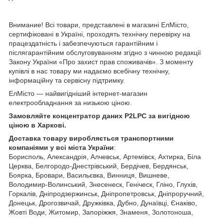
Внимание! Всі товари, представлені в магазині ЕлМісто,
сертифіковані в Україні, проходять технічну перевірку на
працездатність і забезпечуються гарантійним і
післягарантійним обслуговуванням згідно з чинною редакції
Закону України «Про захист прав споживачів». З моменту
купівлі в нас товару ми надаємо всебічну технічну,
інформаційну та сервісну підтримку.
ЕлМісто — найвигідніший інтернет-магазин
електрообладнання за низькою ціною.
Замовляйте
концентратор даних P2LPC
за вигідною
ціною в Харкові.
Доставка товару виробляється
транспортними
компаніями
у всі міста України
:
Борисполь, Александрія, Алчевськ, Артемівск, Ахтирка, Біла
Церква, Белгородо-Днестрівський, Бердічев, Бердянськ,
Боярка, Бровари, Васильєвка, Винниця, Вишневе,
Володимир-Волинський, Знесенеск, Геніческ, Гліно, Глухів,
Горкалів, Дніпродзержинськ, Дніпропетровськ, Дніпроручний,
Донецьк, Дрогозвичай, Дружківка, Дубно, Дунаївці, Єнаківо,
Жовті Води, Житомир, Запоріжжя, Знаменя, Золотоноша,