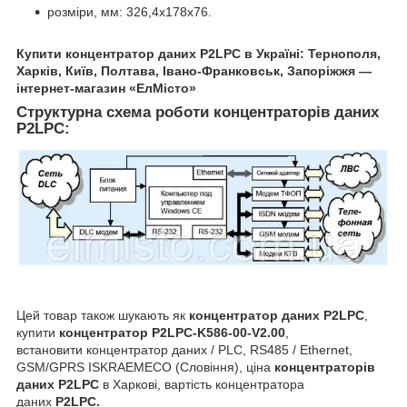
розміри, мм: 326,4х178х76.
Купити концентратор даних P2LPC в Україні: Тернополя,
Харків, Київ, Полтава, Івано-Франковськ, Запоріжжя —
інтернет-магазин «ЕлМісто»
Структурна схема роботи концентраторів даних
P2LPC
:
Цей товар також шукають як
концентратор даних P2LPC
,
купити
концентратор
P2LPC-K586-00-V2.00
,
встановити концентратор даних / PLC, RS485 / Ethernet,
GSM/GPRS
ISKRAEMECO (Словіння), ціна
концентраторів
даних P2LPC
в Харкові, вартість
концентратора
даних
P2LPC
.