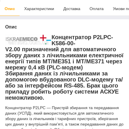
Опис
Характеристики
Доставка
Оплата
Умови п
Опис
Концентратор P2LPC-
K586-00-
V2.00
призначений для автоматичного
збору даних з лічильниками електричної
енергії типів MT/ME351 і MT/ME371 через
мережу 0,4 кВ (PLC-модем)
Збирання даних із лічильниками за
допомогою вбудованого DLC-модему та/
або за інтерфейсом RS-485. Брак цього
приладу робить роботу системи АСКУЕ
неможливою.
Концентратор P2LPC — Пристрій збирання та передавання
даних (УСПД), який використовується для автоматичного
збору даних із лічильників і тарифних пристроїв, зберігання
цих даних у внутрішній пам'яті, а також передавання даних до