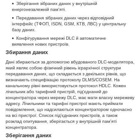
Зберігання зібраних даних у внутрішній
енергонезалежній пам'яті.
Передавання зібраних даних через відповідний
інтерфейс (ТФОП, ISDN, GSM, КТВ, ЛВС) у центральну
базу даних.
Конфігурування мережі DLC й автоматичне
виявлення нових пристроїв.
Збирання даних
Дані збираються за допомогою вбудованого DLC-моделятора,
який являє собою фізичний рівень ієрархічної структури
передавання даних, що складається з декількох рівнів, що
визначають специфікацію протоколу DLMS/COSEM. На
канальному рівні використовується протокол HDLC. Кожен
лічильник або тарифний пристрій, під'єднаний до
концентратора через мережу DLC, має мати власну мережеву
адресу. Лічильники та тарифні пристрої мають приймати
повідомлення, що надсилаються концентратором одночасно
на всі пристрої. Список під'єднаних пристроїв, а також
розклад опитування, зберігається у внутрішній пам'яті
концентратора.
Зберігання даних