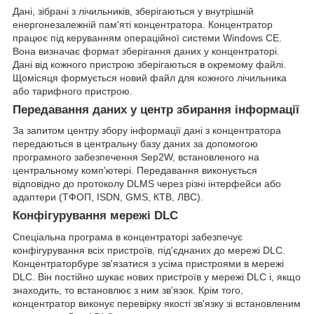
Дані, зібрані з лічильників, зберігаються у внутрішній
енергонезалежній пам'яті концентратора. Концентратор
працює під керуванням операційної системи Windows CE.
Вона визначає формат зберігання даних у концентраторі.
Дані від кожного пристрою зберігаються в окремому файлі.
Щомісяця формується новий файл для кожного лічильника
або тарифного пристрою.
Передавання даних у центр збирання інформації
За запитом центру збору інформації дані з концентратора
передаються в центральну базу даних за допомогою
програмного забезпечення Sep2W, встановленого на
центральному комп'ютері. Передавання виконується
відповідно до протоколу DLMS через різні інтерфейси або
адаптери (ТФОП, ISDN, GMS, КТВ, ЛВС).
Конфігурування мережі DLC
Спеціальна програма в концентраторі забезпечує
конфігурування всіх пристроїв, під'єднаних до мережі DLC.
Концентраторбуре зв'язатися з усіма пристроями в мережі
DLC. Він постійно шукає нових пристроїв у мережі DLC і, якщо
знаходить, то встановлює з ним зв'язок. Крім того,
концентратор виконує перевірку якості зв'язку зі встановленим