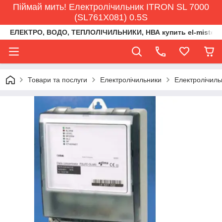
Піймай мить! Електролічильник ITRON SL 7000
(SL761X081) 0.5S
ЕЛЕКТРО, ВОДО, ТЕПЛОЛІЧИЛЬНИКИ, НВА купить el-misto@ukr
Товари та послуги
Електролічильники
Електролічил