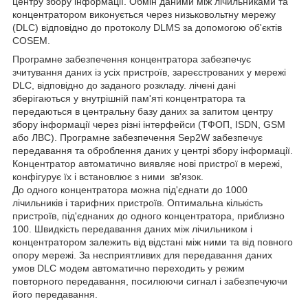
центру збору інформації. Обмін даними між лічильниками та
концентратором виконується через низьковольтну мережу
(DLC) відповідно до протоколу DLMS за допомогою об'єктів
COSEM.
Програмне забезпечення концентратора забезпечує
зчитування даних із усіх пристроїв, зареєстрованих у мережі
DLC, відповідно до заданого розкладу. лічені дані
зберігаються у внутрішній пам'яті концентратора та
передаються в центральну базу даних за запитом центру
збору інформації через різні інтерфейси (ТФОП, ISDN, GSM
або ЛВС). Програмне забезпечення Sep2W забезпечує
передавання та оброблення даних у центрі збору інформації.
Концентратор автоматично виявляє нові пристрої в мережі,
конфігурує їх і встановлює з ними зв'язок.
До одного концентратора можна під'єднати до 1000
лічильників і тарифних пристроїв. Оптимальна кількість
пристроїв, під'єднаних до одного концентратора, приблизно
100. Швидкість передавання даних між лічильником і
концентратором залежить від відстані між ними та від повного
опору мережі. За несприятливих для передавання даних
умов DLC модем автоматично переходить у режим
повторного передавання, посилюючи сигнал і забезпечуючи
його передавання.