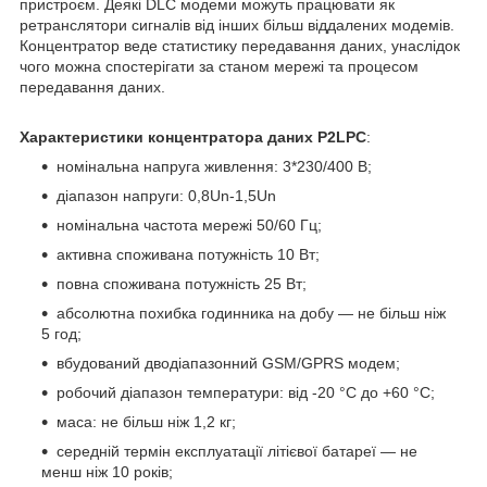
пристроєм. Деякі DLC модеми можуть працювати як
ретранслятори сигналів від інших більш віддалених модемів.
Концентратор веде статистику передавання даних, унаслідок
чого можна спостерігати за станом мережі та процесом
передавання даних.
Характеристики
концентратора даних
P2LPC
:
номінальна напруга живлення: 3*230/400 B;
діапазон напруги: 0,8Un-1,5Un
номінальна частота мережі 50/60 Гц;
активна споживана потужність 10 Вт;
повна споживана потужність 25 Вт;
абсолютна похибка годинника на добу — не більш ніж
5 год;
вбудований дводіапазонний GSM/GPRS модем;
робочий діапазон температури: від -20 °C до +60 °C;
маса: не більш ніж 1,2 кг;
середній термін експлуатації літієвої батареї — не
менш ніж 10 років;