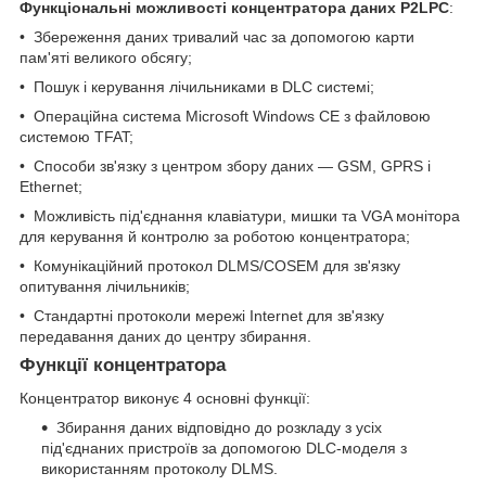
Функціональні можливості концентратора даних P2LPC
:
• Збереження даних тривалий час за допомогою карти
пам'яті великого обсягу;
• Пошук і керування лічильниками в DLC системі;
• Операційна система Microsoft Windows CE з файловою
системою TFAT;
• Способи зв'язку з центром збору даних — GSM, GPRS і
Ethernet;
• Можливість під'єднання клавіатури, мишки та VGA монітора
для керування й контролю за роботою концентратора;
• Комунікаційний протокол DLMS/COSEM для зв'язку
опитування лічильників;
• Стандартні протоколи мережі Internet для зв'язку
передавання даних до центру збирання.
Функції концентратора
Концентратор виконує 4 основні функції:
Збирання даних відповідно до розкладу з усіх
під'єднаних пристроїв за допомогою DLC-моделя з
використанням протоколу DLMS.