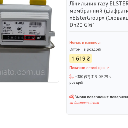
Лічильник газу ELSTER
мембранний (діафраг
«ElsterGroup» (Словак
Dn20 G3⁄4"
Немає в наявності
Оптом і в роздріб
1 619 ₴
Показати оптові ціни
+380 (97) 319-09-29
роздріб
поверненн
за домовленістю