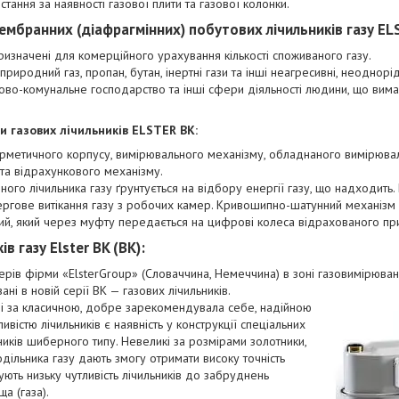
ання за наявності газової плити та газової колонки.
мбранних (діафрагмінних) побутових лічильників газу EL
ризначені для комерційного урахування кількості споживаного газу.
природний газ, пропан, бутан, інертні гази та інші неагресивні, неоднорід
во-комунальне господарство та інші сфери діяльності людини, що вим
и газових лічильників ELSTER BK:
герметичного корпусу, вимірювального механізму, обладнаного вимірюв
а відрахункового механізму.
ого лічильника газу ґрунтується на відбору енергії газу, що надходить
ергове витікання газу з робочих камер. Кривошипно-шатунний механізм
ий, який через муфту передається на цифрові колеса відрахованого пр
ів газу Elster BK (ВК):
ерів фірми «ElsterGroup» (Словаччина, Немеччина) в зоні газовимірюван
вані в новій серії ВК — газових
лічильників.
і за класичною, добре зарекомендувала себе, надійною
вістю лічильників є наявність у конструкції спеціальних
иків шиберного типу. Невеликі за розмірами золотники,
дільника газу дають змогу отримати високу точність
ють низьку чутливість лічильників до забруднень
а (газа).