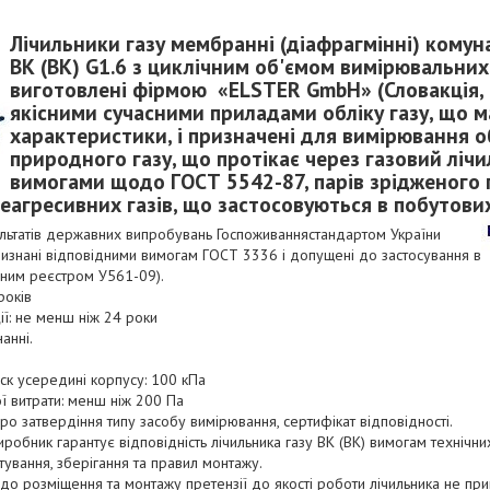
Лічильники газу мембранні (діафрагмінні) комуна
ВК (ВК) G1.6 з циклічним об'ємом вимірювальних
виготовлені фірмою «ELSTER GmbH» (Словакція, 
якісними сучасними приладами обліку газу, що м
характеристики, і призначені для вимірювання об
природного газу, що протікає через газовий лічи
вимогами щодо ГОСТ 5542-87, парів зрідженого 
неагресивних газів, що застосовуються в побутових
ультатів державних випробувань Госпоживаннястандартом України
визнані відповідними вимогам ГОСТ 3336 і допущені до застосування в
ьним реєстром У561-09).
років
ії: не менш ніж 24 роки
анні.
ск усередині корпусу: 100 кПа
ої витрати: менш ніж 200 Па
про затвердіння типу засобу вимірювання, сертифікат відповідності.
иробник гарантує відповідність лічильника газу BK (ВК) вимогам технічн
тування, зберігання та правил монтажу.
до розміщення та монтажу претензії до якості роботи лічильника не при