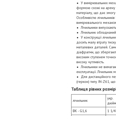
У вимірювальних меха
формою схожі на арену с
матеріалу, що дає змогу 
Особливістю лічильників 
вимірювального механізм
Лічильники випускають
Лічильник обладнаний
У конструкції лічильн
досить малу втрату тиску
металевих деталей. Саме 
діафрагми, що зберігают
високим ступенем точнос
високу чутливість.
Лічильники не вимагаю
експлуатації. Лічильник
Для дистанційного пе
(геркон) типу IN-Z61, щ
Таблиця рівних розмі
укр.
лічильник
дюйм
BK - G1,6
1 1/4