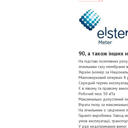
90, а також інших 
На підставі позитивних рез
лічильники газу мембранні 
Україні (номер за Націонал
Міжповерковий інтервал: 8 
Середній термін експлуатац
Є в лівому та правому викон
Робочий тиск: 50 кПа
Максимально допустимий ти
Втрата тиску за максимальн
На лічильники є: свідчення 
Гарантії виробника: Завод-в
умов експлуатації, транспор
У разі недотримання вимог 