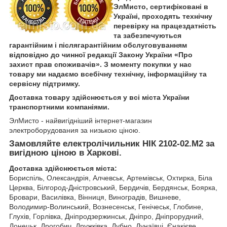
ЭлМисто, сертифіковані в
Україні, проходять технічну
перевірку на працездатність
та забезпечуються
гарантійним і післягарантійним обслуговуванням
відповідно до чинної редакції Закону України «Про
захист прав споживачів». З моменту покупки у нас
товару ми надаємо всебічну технічну, інформаційну та
сервісну підтримку.
Доставка товару здійснюється у всі міста України
транспортними компаніями.
ЭлМисто - найвигідніший інтернет-магазин
электроборудования за низькою ціною.
Замовляйте електролічильник НІК 2102-02.M2 за
вигідною ціною в Харкові
.
Доставка здійснюється міста:
Бориспіль, Олександрія, Алчевськ, Артемівськ, Охтирка, Біла
Церква, Білгород-Дністровський, Бердичів, Бердянськ, Боярка,
Бровари, Василівка, Вінниця, Виноградів, Вишневе,
Володимир-Волинський, Вознесенськ, Генічеськ, Глобине,
Глухів, Горлівка, Дніпродзержинськ, Дніпро, Дніпрорудний,
Донецьк, Дрогобич, Дружківка, Дубно, Дунаївці, Єнакієве,