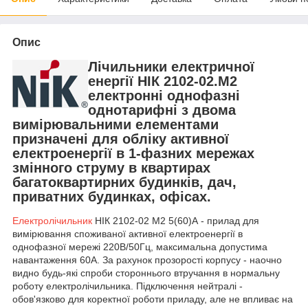
Опис
Лічильники електричної
енергії НІК 2102-02.М2
електронні однофазні
однотарифні з двома
вимірювальними елементами
призначені для обліку активної
електроенергії в 1-фазних мережах
змінного струму в квартирах
багатоквартирних будинків, дач,
приватних будинках, офісах.
Електролічильник
НІК 2102-02 М2 5(60)А - прилад для
вимірювання споживаної активної електроенергії в
однофазної мережі 220В/50Гц, максимальна допустима
навантаження 60А. За рахунок прозорості корпусу - наочно
видно будь-які спроби стороннього втручання в нормальну
роботу електролічильника. Підключення нейтралі -
обов'язково для коректної роботи приладу, але не впливає на