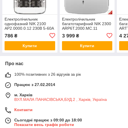
Електролічильник
Електролічильник
Елек
однофазний NIK 2100
багатотарифний NIK 2300
бага
AP2.0000.0.12 230В 5-60А
ARP6T.2000.MC.11
ART
2-х шунтовий, РКД
3х220/380В 5(80)А, А+R±,
3х22
786
3 999
4 2
₴
₴
електронний
1,0/2,0, захист
1,0/
Купити
Купити
Про нас
100% позитивних з 26 відгуків за рік
Працює з 27.02.2014
м. Харків
ВУЛ.МАЛА ПАНАСІВСЬКА,БУД.2 , Харків, Україна
Контакти
Сьогодні працює з 09:00 до 18:00
Показати весь графік роботи