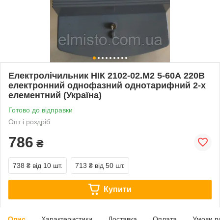
Електролічильник НІК 2102-02.М2 5-60А 220В
електронний однофазний однотарифний 2-х
елементний (Україна)
Готово до відправки
Опт і роздріб
786
₴
738 ₴
від 10 шт.
713 ₴
від 50 шт.
Купити
Опис
Характеристики
Доставка
Оплата
Умови п