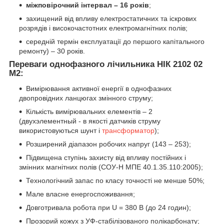
міжповірочний інтервал – 16 років
;
захищений від впливу електростатичних та іскрових
розрядів і високочастотних електромагнітних полів;
середній термін експлуатації до першого капітального
ремонту) – 30 років.
Переваги однофазного лічильника НІК 2102 02
М2:
Вимірювання активної енергії в однофазних
двопровідних ланцюгах змінного струму;
Кількість вимірювальних елементів – 2
(двухэлементный - в якості датчиків струму
використовуються шунт і
трансформатор
);
Розширений діапазон робочих напруг (143 – 253);
Підвищена ступінь захисту від впливу постійних і
змінних магнітних полів (СОУ-Н МПЕ 40.1.35.110:2005);
Технологічний запас по класу точності не менше 50%;
Мале власне енергоспоживання;
Довготривала робота при U = 380 В (до 24 годин);
Прозорий кожух з УФ-стабілізованого полікарбонату;