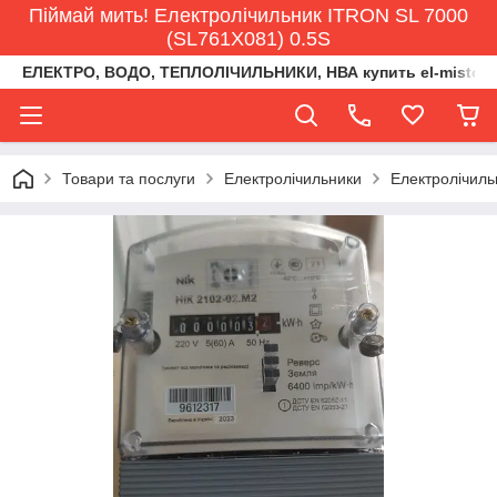
Піймай мить! Електролічильник ITRON SL 7000
(SL761X081) 0.5S
ЕЛЕКТРО, ВОДО, ТЕПЛОЛІЧИЛЬНИКИ, НВА купить el-misto@ukr
Товари та послуги
Електролічильники
Електролічиль