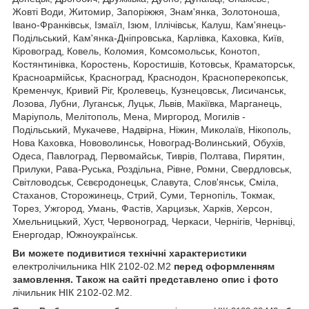
Жовті Води, Житомир, Запоріжжя, Знам'янка, Золотоноша,
Івано-Франківськ, Ізмаїл, Ізюм, Іллічівськ, Калуш, Кам'янець-
Подільський, Кам'янка-Дніпровська, Карлівка, Каховка, Київ,
Кіровоград, Ковель, Коломия, Комсомольськ, Конотоп,
Костянтинівка, Коростень, Коростишів, Котовськ, Краматорськ,
Красноармійськ, Красноград, Краснодон, Красноперекопськ,
Кременчук, Кривий Ріг, Кролевець, Кузнецовськ, Лисичанськ,
Лозова, Лубни, Луганськ, Луцьк, Львів, Макіївка, Марганець,
Маріуполь, Мелітополь, Мена, Миргород, Могилів -
Подільський, Мукачеве, Надвірна, Ніжин, Миколаїв, Нікополь,
Нова Каховка, Нововолинськ, Новоград-Волинський, Обухів,
Одеса, Павлоград, Первомайськ, Тиврів, Полтава, Пирятин,
Прилуки, Рава-Руська, Роздільна, Рівне, Ромни, Свердловськ,
Світловодськ, Сєвєродонецьк, Славута, Слов'янськ, Сміла,
Стаханов, Сторожинець, Стрий, Суми, Тернопіль, Токмак,
Торез, Ужгород, Умань, Фастів, Харцизьк, Харків, Херсон,
Хмельницький, Хуст, Червоноград, Черкаси, Чернігів, Чернівці,
Енергодар, Южноукраїнськ.
Ви можете подивитися технічні характеристики
електролічильника НІК 2102-02.M2
перед оформленням
замовлення. Також на сайті представлено опис і фото
лічильник НІК 2102-02.М2.