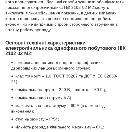
його працездатність, будь-які спроби зупинити або відмотати
показання електролічильника НіК 2102-02 М2 можуть
викликати тільки збільшення показань, в деяких випадках
істотно перевищують реальне споживання, що робить
економічно не вигідними спроби стороннього втручання в
штатну роботу приладу.
Основні технічні характеристики
електролічильника однофазного побутового НІК
2102 02 М2:
вимірювання активної енергії в однофазних
двопровідних ланцюгах змінного струму;
клас точності – 1,0 (ГОСТ 30207 та ДСТУ IEC 62053-
21);
номінальна напруга – 220 В; - частота – 50 Гц;
номінальна сила струму 5 А);
максимальна сила струму – 60 А (залежно від
виконання);
ступінь захисту – ІР54;
кількість розрядів лічильного механізму – 6+1;