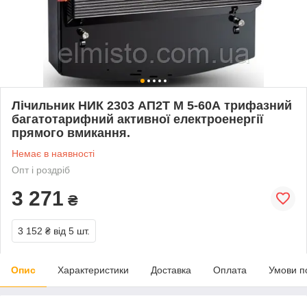
Лічильник НИК 2303 АП2Т М 5-60А трифазний
багатотарифний активної електроенергії
прямого вмикання.
Немає в наявності
Опт і роздріб
3 271
₴
3 152 ₴
від 5 шт.
Опис
Характеристики
Доставка
Оплата
Умови п