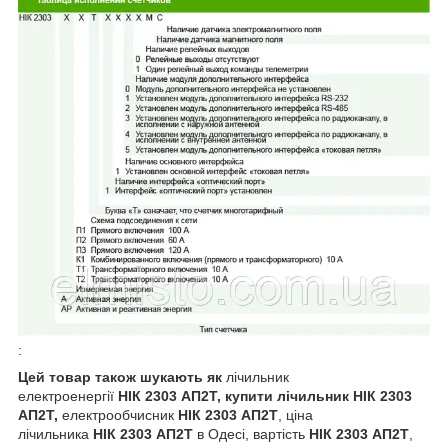
:
Цей товар також шукають як
лічильник
електроенергії
НIК 2303 АП2Т
, купити лічильник
НIК 2303
АП2Т
,
електрообчисник
НIК 2303 АП2Т
, ціна
лічильника
НIК 2303 АП2Т
в Одесі, вартість
НIК 2303 АП2Т
,