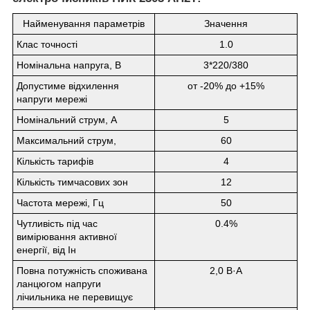
Найменування параметрів
Значення
Клас точності
1.0
Номінальна напруга, В
3*220/380
Допустиме відхилення
от -20% до +15%
напруги мережі
Номінальний струм, А
5
Максимальний струм,
60
Кількість тарифів
4
Кількість тимчасових зон
12
Частота мережі, Гц
50
Чутливість під час
0.4%
вимірювання активної
енергії, від Iн
Повна потужність споживана
2,0 В·А
ланцюгом напруги
лічильника не перевищує