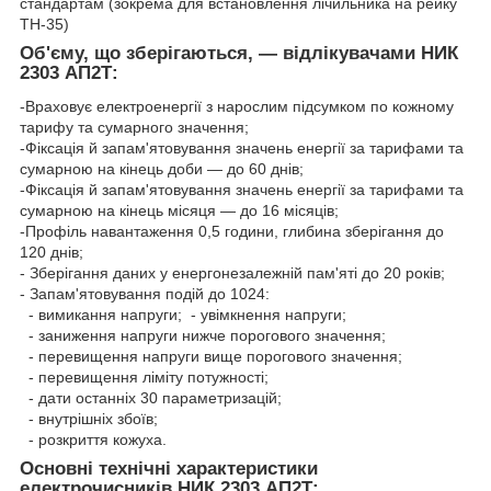
стандартам (зокрема для встановлення лічильника на рейку
ТН-35)
Об'єму, що зберігаються, — відлікувачами НИК
2303 АП2Т:
-Враховує електроенергії з нарослим підсумком по кожному
тарифу та сумарного значення;
-Фіксація й запам'ятовування значень енергії за тарифами та
сумарною на кінець доби — до 60 днів;
-Фіксація й запам'ятовування значень енергії за тарифами та
сумарною на кінець місяця — до 16 місяців;
-Профіль навантаження 0,5 години, глибина зберігання до
120 днів;
- Зберігання даних у енергонезалежній пам'яті до 20 років;
- Запам'ятовування подій до 1024:
- вимикання напруги; - увімкнення напруги;
- заниження напруги нижче порогового значення;
- перевищення напруги вище порогового значення;
- перевищення ліміту потужності;
- дати останніх 30 параметризацій;
- внутрішніх збоїв;
- розкриття кожуха.
Основні технічні характеристики
електрочисників НИК 2303 АП2Т: