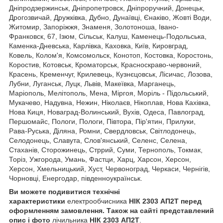
Дніпродзержинськ, Дніпропетровск, Дніпроручний, Донецьк,
Дрогозвичай, Дружківка, Дубно, Дунаївці, Єнаківо, Жовті Води,
Житомир, Запоріжжя, Знаменя, Золотоноша, Івано-
Франковск, 67, Ізюм, Сільськ, Калуш, Каменець-Подольська,
Каменка-Дневська, Карлівка, Каховка, Київ, Кировград,
Ковель, Колом'я, Комсомольск, Конотоп, Костовка, Коростонь,
Коростив, Котовськ, Кроматорськ, Красноскраво-червоний,
Красень, Кременчуг, Крилевець, Кузнєцовськ, Лісичас, Лозова,
Лубни, Луганськ, Луцк, Львів, Макеївка, Марганець,
Маріополь, Мелітополь, Мена, Міргоя, Моріль - Підольський,
Мукачево, Надувна, Нежин, Ніколаєв, Нікоплав, Нова Кахівка,
Нова Киця, Новаград-Волинський, Вухів, Одеса, Павлоград,
Першомайс, Пологи, Пологи, Півтора, Пір'ятин, Прилуки,
Рава-Руська, Діляна, Ромни, Свердловськ, Світлодонець,
Селодонець, Славута, Слов'янський, Селенс, Селена,
Стаханів, Сторожинець, Стррий, Суми, Тернополь, Токмак,
Торіз, Ужгорода, Умань, Фастци, Харц, Харсон, Херсон,
Херсон, Хмельницький, Хуст, Червоноград, Черкаси, Чернігів,
Чорновці, Енергодар, південноукраїнськ.
Ви можете подивитися технічні
характеристики
електрообчисника
НIК 2303 АП2Т
перед
оформленням замовлення. Також на сайті представлений
опис і фото
лічильника
НIК 2303 АП2Т
.