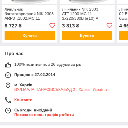
Лічильник
Лічильник NIK 2303
Лічи
багатотарифний NIK 2303
ATT.1200.MC.11
02.
ARP3T.1802.MC.11
3x220/380В 5(10) А
бага
3x220/380В 5(120)А,
трифазний
60) 
6 727
3 813
4 6
₴
₴
А+R±, ІР54, PLC-модуль,
багатотарифний, RS-485,
раді
реле
магніто- та радіозахист
магн
Купити
Купити
Про нас
100% позитивних з 26 відгуків за рік
Працює з 27.02.2014
м. Харків
ВУЛ.МАЛА ПАНАСІВСЬКА,БУД.2 , Харків, Україна
Контакти
Сьогодні вихідний
Показати весь графік роботи