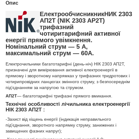
Опис
ЕлектрообчисникникНИК 2303
АП2Т (NIK 2303 AP2T)
трифазний
чотиритарифний активної
енергії прямого увімкнення.
Номінальний струм — 5 А,
максимальний струм — 60А.
Електрочильники багатотарифні (день-ніч) НІК 2303 АП2Т,
призначені для вимірювання активної електроенергії в
прямому і зворотному напрямках у трифазних тридротових і
чотирипровідних ланцюгах змінного струму, з безпосереднім
під'єднанням за напругою та струмом.
АП2T
— багатотарифні трифазні прямого вмикання.
Технічні особливості лічильника електроенергії
НІК 2303 АП2Т
:
-Захист від хіщень енергії (індикація неправильного
під'єднання, зворотного напрямку струму, занижених і
завищених фазних напруг);