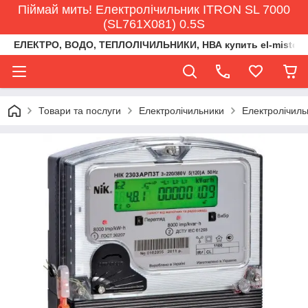
Піймай мить! Електролічильник ITRON SL 7000
(SL761X081) 0.5S
ЕЛЕКТРО, ВОДО, ТЕПЛОЛІЧИЛЬНИКИ, НВА купить el-misto@ukr
Товари та послуги
Електролічильники
Електролічиль