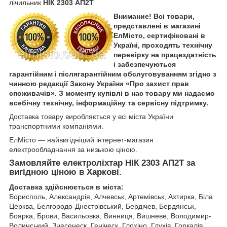
лічильник
НIК 2303 АП2Т
Внимание! Всі товари,
представлені в магазині
ЕлМісто, сертифіковані в
Україні, проходять технічну
перевірку на працездатність
і забезпечуються
гарантійним і післягарантійним обслуговуванням згідно з
чинною редакції Закону України «Про захист прав
споживачів». З моменту купівлі в нас товару ми надаємо
всебічну технічну, інформаційну та сервісну підтримку.
Доставка товару виробляється у всі міста України
транспортними компаніями.
ЕлМісто — найвигідніший інтернет-магазин
електрообладнання за низькою ціною.
Замовляйте електроліхтар
НIК 2303 АП2Т
за
вигідною ціною в Харкові.
Доставка здійснюється в міста:
Борисполь, Александрія, Алчевськ, Артемівськ, Ахтирка, Біла
Церква, Белгородо-Днестрівський, Бердічев, Бердянськ,
Боярка, Брови, Васильовка, Винниця, Вишневе, Володимир-
Волинський, Знесенеск, Геніческ, Глохіно, Глухів, Горкалів,