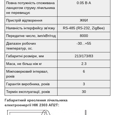
Повна потужність споживана
0.05 В·А
ланцюгом струму лічильника
не перевищує
Пристрій відтворення
ЖКИ
Наявність інтерфейсу зв'язку
RS-485 (RS-232, ZigBee)
Передатне число, імп/кВт/год
8000
Діапазон робочих
-30...+55
температур, ос.
Габаритні розміри, мм
213/173/83
Маса, не більш ніж кг
2.3
Міжповерковий інтервал,
6
років
Гарантія виробника, років
3
Термін експлуатації, років
30
Габаритний креслення лічильника
електроенергії
НIК 2303 АП2Т
: