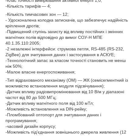
-Клас точності вимірювання активної енергії 1,0;
-Кількість тарифів — 4;
-Кількість тимчасових зон — 12;
- Удосконалена колодка затискачів, що забезпечує надійність
кріплення дротів;
-Підвищений ступінь захисту від впливу постійних і змінних
магнітних полів відповідно до вимог СОУ-Н МПЕ
40.1.35.110:2005;
-2 незалежні інтерфейси: струмова петля, RS-485 (RS-232,
ZigBee) для зчитування даних і застосування в АСКУЕ;
-Технологічний запас за класом точності становить не менш
ніж 50%;
-Малое власне енергоспоживання;
-Тип відрахованого механізму (ОМ) — ЖК (семісегментний із
можливістю встановлення модуля підсвічування);
-Датчик впливу радіовипромінювання від 10 В/м у діапазоні
частот від 80 до 500 МГц;
-Датчик впливу магнітного поля від 100 мТл;
-Можливість встановлення на DIN-рейку;
-Пломбований оптопорт для зчитування даних і
програмування;
-часовий дизайн корпусу;
-Можливість під'єднання зовнішнього джерела живлення (12