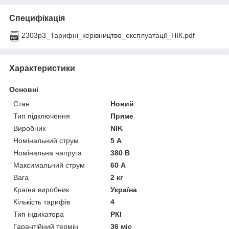
Специфікація
2303p3_Тарифні_керівництво_експлуатації_НІК.pdf
Характеристики
Основні
Стан
Новий
Тип підключення
Пряме
Виробник
NIK
Номінальний струм
5 А
Номінальна напруга
380 В
Максимальний струм
60 А
Вага
2 кг
Країна виробник
Україна
Кількість тарифів
4
Тип індикатора
РКІ
Гарантійний термін
36 міс