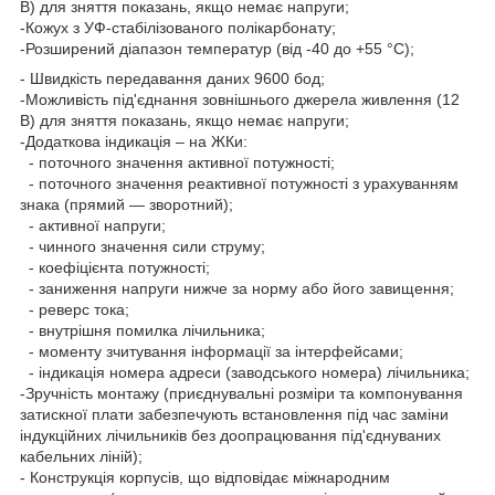
В) для зняття показань, якщо немає напруги;
-Кожух з УФ-стабілізованого полікарбонату;
-Розширений діапазон температур (від -40 до +55 °C);
- Швидкість передавання даних 9600 бод;
-Можливість під'єднання зовнішнього джерела живлення (12
В) для зняття показань, якщо немає напруги;
-Додаткова індикація – на ЖКи:
- поточного значення активної потужності;
- поточного значення реактивної потужності з урахуванням
знака (прямий — зворотний);
- активної напруги;
- чинного значення сили струму;
- коефіцієнта потужності;
- заниження напруги нижче за норму або його завищення;
- реверс тока;
- внутрішня помилка лічильника;
- моменту зчитування інформації за інтерфейсами;
- індикація номера адреси (заводського номера) лічильника;
-Зручність монтажу (приєднувальні розміри та компонування
затискної плати забезпечують встановлення під час заміни
індукційних лічильників без доопрацювання під'єднуваних
кабельних ліній);
- Конструкція корпусів, що відповідає міжнародним