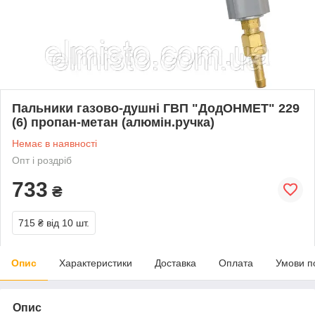
Пальники газово-душні ГВП "ДодОНМЕТ" 229
(6) пропан-метан (алюмін.ручка)
Немає в наявності
Опт і роздріб
733
₴
715 ₴
від 10 шт.
Опис
Характеристики
Доставка
Оплата
Умови п
Опис