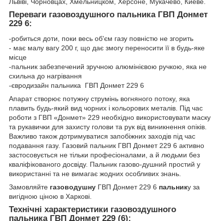
Львіві, Чорновцах, Хмельницком, Херсоне, Мукачево, Киеве.
Переваги газовоздушного пальника ГВП Донмет
229 6:
-робиться доти, поки весь об'єм газу повністю не згорить
- має малу вагу 200 г, що дає змогу переносити її в будь-яке
місце
-пальник забезпечений зручною алюмінієвою ручкою, яка не
схильна до нагрівання
-євродизайн пальника ГВП Донмет 229 6
Апарат створює потужну струмінь вогняного потоку, яка
плавить будь-який вид чорних і кольорових металів. Під час
роботи з ГВП «Донмет» 229 необхідно використовувати маску
та рукавички для захисту голови та рук від виникнення опіків.
Важливо також дотримуватися запобіжних заходів під час
подавання газу. Газовий пальник ГВП Донмет 229 6 активно
застосовується не тільки професіоналами, а й людьми без
кваліфікованого досвіду. Пальник газово-душний простий у
використанні та не вимагає жодних особливих знань.
Замовляйте
газоводушну
ГВП Донмет 229 6
пальник
у за
вигідною ціною в Харкові.
Технічні характеристики газовоздушного
пальника ГВП Донмет 229 (6):