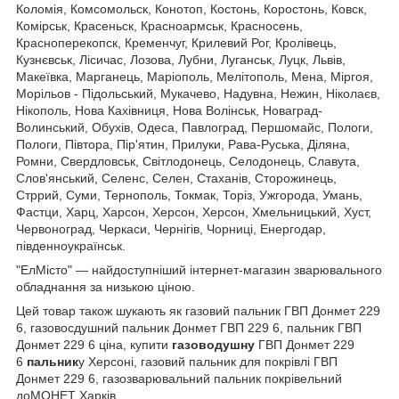
Коломія, Комсомольск, Конотоп, Костонь, Коростонь, Ковск,
Комірськ, Красеньск, Красноармськ, Красносень,
Красноперекопск, Кременчуг, Крилевий Рог, Кролівець,
Кузнєвськ, Лісичас, Лозова, Лубни, Луганськ, Луцк, Львів,
Макеївка, Марганець, Маріополь, Мелітополь, Мена, Міргоя,
Морільов - Підольський, Мукачево, Надувна, Нежин, Ніколаєв,
Нікополь, Нова Кахівниця, Нова Волінськ, Новаград-
Волинський, Обухів, Одеса, Павлоград, Першомайс, Пологи,
Пологи, Півтора, Пір'ятин, Прилуки, Рава-Руська, Діляна,
Ромни, Свердловськ, Світлодонець, Селодонець, Славута,
Слов'янський, Селенс, Селен, Стаханів, Сторожинець,
Стррий, Суми, Тернополь, Токмак, Торіз, Ужгорода, Умань,
Фастци, Харц, Харсон, Херсон, Херсон, Хмельницький, Хуст,
Червоноград, Черкаси, Чернігів, Чорниці, Енергодар,
південноукраїнськ.
"ЕлМісто" — найдоступніший інтернет-магазин зварювального
обладнання за низькою ціною.
Цей товар також шукають як газовий пальник ГВП Донмет 229
6, газовосдушний пальник Донмет ГВП 229 6, пальник ГВП
Донмет 229 6 ціна, купити
газоводушну
ГВП Донмет 229
6
пальник
у Херсоні, газовий пальник для покрівлі ГВП
Донмет 229 6, газозварювальний пальник покрівельний
доМОНЕТ Харків