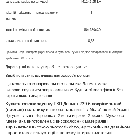
Приєднувальна різь на штуцері
М12х1,25 LH
Внутрішній діаметр приєднуваного
6
рукава, мм
Габаритні розміри, не більше, мм
180
x
180
x
30
Маса пальника, не більш ніж кг
0,
3
5
Примітка: Один кілограм рідкої пропано-бутанової суміші під час випаровування утворює
приблизно 500 л газу.
Дорогоцінні метали у виробі не застосовуються.
Виріб не містить шкідливих для здоров'я речовин.
Ця модель газозварювального пальника Донмет може
використовуватися зварювальником будь-якої кваліфікації без
втрати якості зварювання.
Купити газовоздушну
ГВП Донмет 229 6
покрівельний
(пропан) пальник
у
в інтернет-магазині "ЕлМісто" по всій Україні:
Чугуєво, Львів, Чорновцах, Хмельницьком,
Херсоне, Мукачево,
, яка виготовлена з високоякісних матеріалів і
Киеве
вирізняється високою зносостійкістю, ергономічним дизайном
і простотою експлуатації в нашому інтернет-магазині