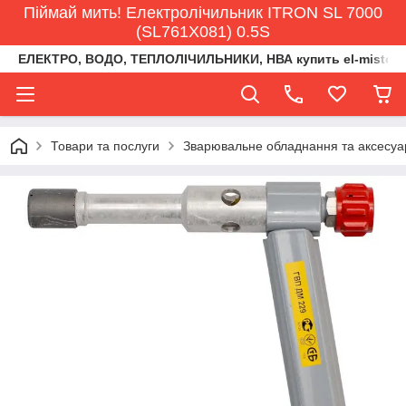
Піймай мить! Електролічильник ITRON SL 7000
(SL761X081) 0.5S
ЕЛЕКТРО, ВОДО, ТЕПЛОЛІЧИЛЬНИКИ, НВА купить el-misto@ukr
Товари та послуги
Зварювальне обладнання та аксесуа