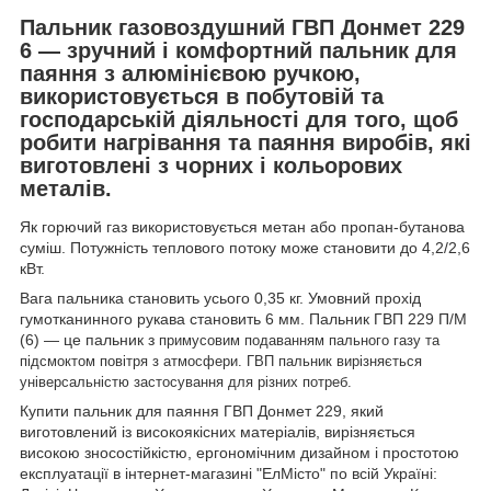
Пальник газовоздушний ГВП Донмет 229
6 — зручний і комфортний пальник для
паяння з алюмінієвою ручкою,
використовується в побутовій та
господарській діяльності для того, щоб
робити нагрівання та паяння виробів, які
виготовлені з чорних і кольорових
металів.
Як горючий газ використовується метан або пропан-бутанова
суміш. Потужність теплового потоку може становити до 4,2/2,6
кВт.
Вага пальника становить усього 0,35 кг. Умовний прохід
гумотканинного рукава становить 6 мм. Пальник ГВП 229 П/М
(6) — це пальник з
примусовим подаванням пального газу та
підсмоктом повітря з атмосфери. ГВП пальник вирізняється
універсальністю застосування для різних потреб.
Купити пальник для паяння ГВП Донмет 229, який
виготовлений із високоякісних матеріалів, вирізняється
високою зносостійкістю, ергономічним дизайном і простотою
експлуатації в інтернет-магазині "ЕлМісто" по всій Україні: