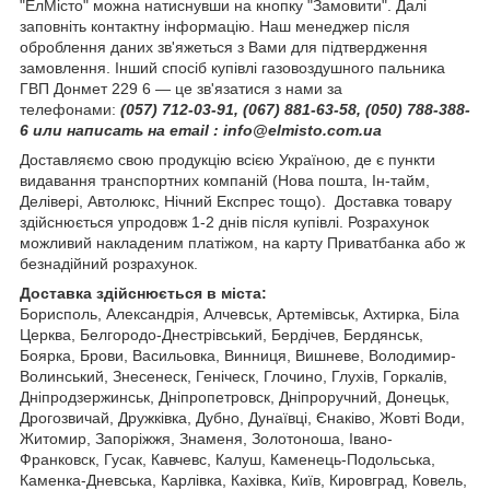
"ЕлМісто" можна натиснувши на кнопку "Замовити". Далі
заповніть контактну інформацію. Наш менеджер після
оброблення даних зв'яжеться з Вами для підтвердження
замовлення. Інший спосіб купівлі газовоздушного пальника
ГВП Донмет 229 6 — це зв'язатися з нами за
телефонами:
(057) 712-03-91, (067) 881-63-58, (050) 788-388-
6 или написать на email : info@elmisto.com.ua
Доставляємо свою продукцію всією Україною, де є пункти
видавання транспортних компаній (Нова пошта, Ін-тайм,
Делівері, Автолюкс, Нічний Експрес тощо). Доставка товару
здійснюється упродовж 1-2 днів після купівлі. Розрахунок
можливий накладеним платіжом, на карту Приватбанка або ж
безнадійний розрахунок.
Доставка здійснюється в міста:
Борисполь, Александрія, Алчевськ, Артемівськ, Ахтирка, Біла
Церква, Белгородо-Днестрівський, Бердічев, Бердянськ,
Боярка, Брови, Васильовка, Винниця, Вишневе, Володимир-
Волинський, Знесенеск, Геніческ, Глочино, Глухів, Горкалів,
Дніпродзержинськ, Дніпропетровск, Дніпроручний, Донецьк,
Дрогозвичай, Дружківка, Дубно, Дунаївці, Єнаківо, Жовті Води,
Житомир, Запоріжжя, Знаменя, Золотоноша, Івано-
Франковск, Гусак, Кавчевс, Калуш, Каменець-Подольська,
Каменка-Дневська, Карлівка, Кахівка, Київ, Кировград, Ковель,