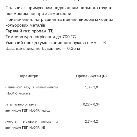
Пальник із примусовим подаванням пального газу та
підсмоктом повітря з атмосфери
Призначення: нагрівання та паяння виробів із чорних і
кольорових металів
Гарячий газ: пропан (П)
Температура нагрівання до 700 °C
Умовний прохід гумо-тканинного рукава в мм — 6
Вага пальника не більш ніж — 0,35 кг
Параметри
Пропан-бутан (Р)
Тиск пального газу з наконечником
1,0 – 2,0
ГВП No04Р, кгс/см
2
Витрата пального газу з
0,22 – 0,34
наконечником ГВП No04Р, кг/год
Потужність теплового потоку з
2,7 – 4,2
наконечником ГВП No04Р, кВт