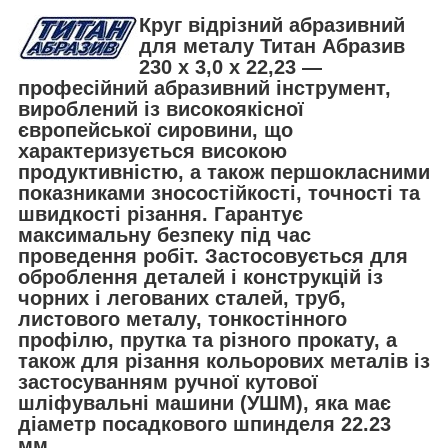
Круг відрізний абразивний
для металу Титан Абразив
230 х 3,0 х 22,23 —
професійний абразивний інструмент,
вироблений із високоякісної
європейської сировини, що
характеризується високою
продуктивністю, а також першокласними
показниками зносостійкості, точності та
швидкості різання. Гарантує
максимальну безпеку під час
проведення робіт. Застосовується для
оброблення деталей і конструкцій із
чорних і легованих сталей, труб,
листового металу, тонкостінного
профілю, прутка та різного прокату, а
також для різання кольорових металів із
застосуванням ручної кутової
шліфувальні машини (УШМ), яка має
діаметр посадкового шпинделя 22.23
мм.