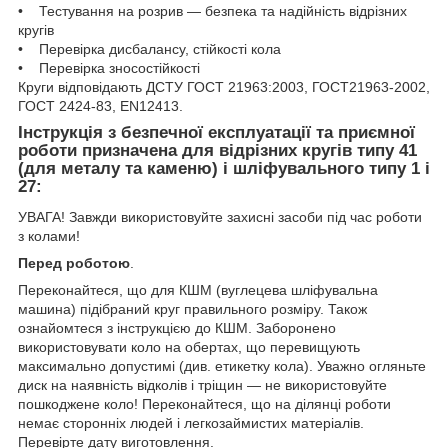
• Тестування на розрив — безпека та надійність відрізних
кругів
• Перевірка дисбалансу, стійкості кола
• Перевірка зносостійкості
Круги відповідають ДСТУ ГОСТ 21963:2003, ГОСТ21963-2002,
ГОСТ 2424-83, EN12413.
Інструкція з безпечної експлуатації та приємної
роботи призначена для відрізних кругів типу 41
(для металу та каменю) і шліфувального типу 1 і
27:
УВАГА! Завжди використовуйте захисні засоби під час роботи
з колами!
Перед роботою
.
Переконайтеся, що для КШМ (вуглецева шліфувальна
машина) підібраний круг правильного розміру. Також
ознайомтеся з інструкцією до КШМ. Заборонено
використовувати коло на обертах, що перевищують
максимально допустимі (див. етикетку кола). Уважно огляньте
диск на наявність відколів і тріщин — не використовуйте
пошкоджене коло! Переконайтеся, що на ділянці роботи
немає сторонніх людей і легкозаймистих матеріалів.
Перевірте дату виготовлення.