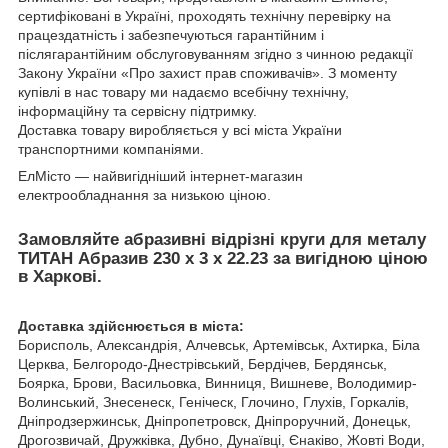
сертифіковані в Україні, проходять технічну перевірку на
працездатність і забезпечуються гарантійним і
післягарантійним обслуговуванням згідно з чинною редакції
Закону України «Про захист прав споживачів». З моменту
купівлі в нас товару ми надаємо всебічну технічну,
інформаційну та сервісну підтримку.
Доставка товару виробляється у всі міста України
транспортними компаніями.
ЕлМісто — найвигідніший інтернет-магазин
електрообладнання за низькою ціною.
Замовляйте абразивні
відрізні круги для металу
ТИТАН Абразив 230 х 3 х 22.23 за вигідною ціною
в Харкові
.
Доставка здійснюється в міста:
Борисполь, Александрія, Алчевськ, Артемівськ, Ахтирка, Біла
Церква, Белгородо-Днестрівський, Бердічев, Бердянськ,
Боярка, Брови, Васильовка, Винниця, Вишневе, Володимир-
Волинський, Знесенеск, Геніческ, Глочино, Глухів, Горкалів,
Дніпродзержинськ, Дніпропетровск, Дніпроручний, Донецьк,
Дрогозвичай, Дружківка, Дубно, Дунаївці, Єнаківо, Жовті Води,