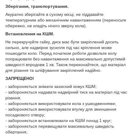
Зберігання, транспортування.
Акуратно зберігайте в сухому місці, не піддавайте
температурним або механічним навантаженням (переносьте
обережно, не кладіть нічого зверху кола).
Встановлення на КШМ.
Не перекручуйте гайку, диск має бути закріплений досить
сильно, але надмірне зусилля під час кріплення може
пошкодити коло. Перед початком роботи дозвольте колу
попрацювати без навантаження на максимально допустимій
швидкості впродовж 1 хв. Також переконайтеся, що матеріал
для різання та шліфування закріплений надійно.
ЗАПРЕЩЕНО!
- забороняється знімати захисний кожух КШМ;
- забороняється надавати надмірний тиск на матеріал під час
різання;
- забороняється використовувати кола з ушкодженнями;
- забороняється використовувати втулку для зменшення
посадкового отвору;
- забороняється встановлювати на КШМ понад 1 круг;
- забороняється перевищувати максимальну швидкість
обертання;