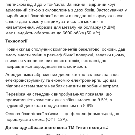
під тиском від 3 до 5 тон/сили. Зачисний і відрізний круг
армований сіткою з скловолокна з двох боків. Застосування у
виробництві бакелітової основи в поєднанні з армувальною
сіткою дають змогу витримувати сильні механічні
навантаження. Абразив для металу на болгарку (УШМ),
має швидкість обертання до 6600 об/хв (50 м/с).
Технології
Новий склад сполучних компонентів бакелітової основи, дав
змогу внести зміни в рельєф бічної поверхні, завдяки цьому,
знизився утворення вихрових потоків, і як наслідок
покращилися аеродинамічні властивості.
Аеродинаміка абразивних дисків істотно впливає на знос
електроінструменту та економію електроенергії, що дає
підприємствам змогу неабияк знизити виробничі витрати.
Перевірка на стендових випробуваннях показала, що
продуктивність зачисних диків збільшилася на 9.5%, а
відрізний диск став продуктивнішим на 8.8%.
Основа бакелітової зв'язки — це фенолоформальдегідна
порошкувата смола (СФП 12А).
До складу абразивного кола ТМ Титан входить: