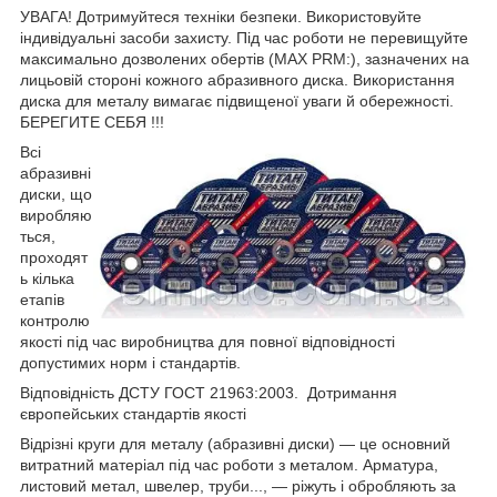
УВАГА! Дотримуйтеся техніки безпеки. Використовуйте
індивідуальні засоби захисту. Під час роботи не перевищуйте
максимально дозволених обертів (MAX PRM:), зазначених на
лицьовій стороні кожного абразивного диска. Використання
диска для металу вимагає підвищеної уваги й обережності.
БЕРЕГИТЕ СЕБЯ !!!
Всі
абразивні
диски, що
виробляю
ться,
проходят
ь кілька
етапів
контролю
якості під час виробництва для повної відповідності
допустимих норм і стандартів.
Відповідність ДСТУ ГОСТ 21963:2003. Дотримання
європейських стандартів якості
Відрізні круги для металу (абразивні диски) — це основний
витратний матеріал під час роботи з металом. Арматура,
листовий метал, швелер, труби..., — ріжуть і обробляють за