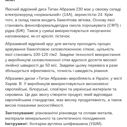
Якісний відрізний диск Титан Абразив 230 має у своєму складі
електрокорунд «нормальний» (14А), зернистістю 24. Крім
того, в склад також входить бакелітова зв'язка, Основу якої
становить фенолформальдегідна смола порошкувата (СФП) і
рідка (БЖ). Також у суміші використовуються неорганічні
наповнювачі, як-от кріоліт, тістечок.
Абразивний відрізний круг для металу проходить процес
армування бакелітовою скловолоконною сіткою, щільність
якої становить 100-120 г/м2. Завдяки технології використання
у виробництві скловолоконної сітки вдалося досягти високої
лінійної швидкості до 50 м/с. Завдяки цьому перевага в рази
збільшується ефективність, точність і швидкість різання.
Абразивні диски «Титан Абразив» виробляють в Україні, у місті
Харків. В У виробництві використовуються високоякісні
європейські, білоруські, слов'ярні та українські матеріали та
сировина. Це дає змогу створити продукт, який відповідає
європейським стандартам, має високу продуктивність, а також
високі показники зносостійкості.
Застосування:
різноманітні різновиди та сплави металів,
матеріали мінерального та синтетичного походження.
Інструмент:
болгарка-вугляна шліфмашина (УШМ).