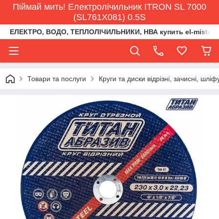
Піймай мить! Електролічильник ITRON SL 7000
(SL761X081) 0.5S
ЕЛЕКТРО, ВОДО, ТЕПЛОЛІЧИЛЬНИКИ, НВА купить el-misto@ukr
Товари та послуги
Круги та диски відрізні, зачисні, шлі