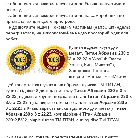
- забороняється використовувати коло більше допустимого
розміру;
- забороняється використовувати коло на саморобних і не
призначених для цього пристроях;
Не дозволяйте КШМ і її окремим частинам (напр., шпиндель)
перегріватися, не використовуйте надто просторий одяг для
роботи.
Купити відрізні круги для
металу
Титан Абразив 230 х
3 х 22.23
в Україні: Одеса,
Харків, Київ, Миколаїв,
Запоріжжя, Полтава —
інтернет-магазин «ЕлМісто»
Цей товар також шукають як а
бразивні диски ТМ ТИТАН
,
купити відрізний диск для металу
Титан Абразив
230
х
3
х
22.23
, відрізний круг по неіржавкій сталі
Титан Абразив
230
х
3,0
х 22.23
, ціна
відрізного кола по стали
Титан Абразив
230
х
в Києві, вартість диска відрізного для металу
3
х 22.23
Титан
, круг відрізний Тітан Абразив
Абразив
230
х
3
х 22.23
230
*
2,5
*22
, відрізні кола
, cutting disc TM
.
TM TITAN
TITAN
Внимание! Всі товари, представлені в магазині ЕлМісто,