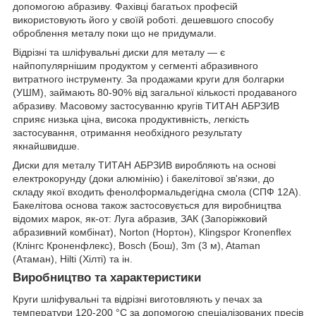
допомогою абразиву. Фахівці багатьох професій
використовують його у своїй роботі. дешевшого способу
оброблення металу поки що не придумали.
Відрізні та шліфувальні диски для металу — є
найпопулярнішим продуктом у сегменті абразивного
витратного інструменту. За продажами круги для болгарки
(УШМ), займають 80-90% від загальної кількості продаваного
абразиву. Масовому застосуванню кругів ТИТАН АБРЗИВ
сприяє низька ціна, висока продуктивність, легкість
застосування, отримання необхідного результату
якнайшвидше.
Диски для металу ТИТАН АБРЗИВ виробляють на основі
електрокорунду (доки алюмінію) і бакелітової зв'язки, до
складу якої входить фенолформальдегідна смола (СПФ 12А).
Бакелітова основа також застосовується для виробництва
відомих марок, як-от: Луга абразив, ЗАК (Запоріжковий
абразивний комбінат), Norton (Нортон), Klingspor Kronenflex
(Клінгс Кроненфлекс), Bosch (Бош), 3m (3 м), Ataman
(Атаман), Hilti (Хілті) та ін.
Виробництво та характеристики
Круги шліфувальні та відрізні виготовляють у печах за
температури 120-200 °C за допомогою спеціалізованих пресів