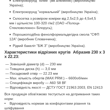
Електрокорунд "білий" (вік алюмінію) (виробництво
Україна);
Електрокорунд "нормальний" (виробництво Україна);
Склосетка з розміром комірки від 2,5x2,5 до 4,5x4,5
мм і щільністю 100-320 г/м2 (ОАО «Полоцк-
Стекловолокно» Білорусь);
Порошкоподібна фенолформальдегідна смола "СФП
12А" (виробник Словаччина);
Рідкий бакеліт "БЖ 3" (виробництво Україна).
Характеристики відрізних кругів Абразив 230 х 3
х 22.23
:
— Зовнішній діаметр (d) — 230 мм
— Товщина диска (h) — 3,0 мм
— Посадковий отвір — 22.23 мм
— Мах. кількість обертів (MAX PRM:) – 6600об/мин
— Специфікація виробу — А60 S8 ВF
— Відповідність якості — ДСТУ ГОСТ 21963:2003, ЕN 12413
Вся продукція обов'язково тестується на дотримання таких
норм:
• Відповідність нормам за коефіцієнтами різання та
шліфування