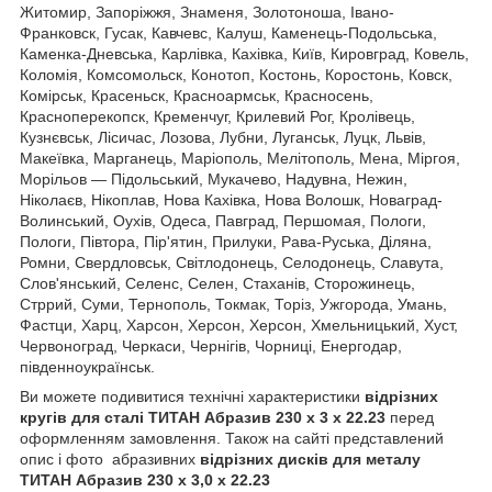
Житомир, Запоріжжя, Знаменя, Золотоноша, Івано-
Франковск, Гусак, Кавчевс, Калуш, Каменець-Подольська,
Каменка-Дневська, Карлівка, Кахівка, Київ, Кировград, Ковель,
Коломія, Комсомольск, Конотоп, Костонь, Коростонь, Ковск,
Комірськ, Красеньск, Красноармськ, Красносень,
Красноперекопск, Кременчуг, Крилевий Рог, Кролівець,
Кузнєвськ, Лісичас, Лозова, Лубни, Луганськ, Луцк, Львів,
Макеївка, Марганець, Маріополь, Мелітополь, Мена, Міргоя,
Морільов ― Підольський, Мукачево, Надувна, Нежин,
Ніколаєв, Нікоплав, Нова Кахівка, Нова Волошк, Новаград-
Волинський, Оухів, Одеса, Павград, Першомая, Пологи,
Пологи, Півтора, Пір'ятин, Прилуки, Рава-Руська, Діляна,
Ромни, Свердловськ, Світлодонець, Селодонець, Славута,
Слов'янський, Селенс, Селен, Стаханів, Сторожинець,
Стррий, Суми, Тернополь, Токмак, Торіз, Ужгорода, Умань,
Фастци, Харц, Харсон, Херсон, Херсон, Хмельницький, Хуст,
Червоноград, Черкаси, Чернігів, Чорниці, Енергодар,
південноукраїнськ.
Ви можете подивитися технічні характеристики
відрізних
кругів
для сталі ТИТАН Абразив
230
х 3 х 22.23
перед
оформленням замовлення. Також на сайті представлений
опис і фото абразивних
відрізних дисків
для металу
ТИТАН Абразив
230
х
3,0
х 22.23