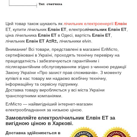
Цей товар також шукають як
лічильник електроенергії
Елвін
ЕТ, купити лічильник
Елвін ЕТ
, електро
лічильник
Елвін ЕТ
,
ціна лічильника
Елвін ЕТ
в Одесі, вартість
Елвін ЕТ
,
лічильник
Елвін ЕТ
А±R±
,
лiчильники elvin.
Внимание! Всі товари, представлені в магазині ЕлМісто,
сертифіковані в Україні, проходять технічну перевірку на
працездатність і забезпечуються гарантійним і
післягарантійним обслуговуванням згідно з чинною редакції
Закону України «Про захист прав споживачів». З моменту
купівлі в нас товару ми надаємо всебічну технічну,
інформаційну та сервісну підтримку.
Доставка товару виробляється у всі міста України
транспортними компаніями.
ЕлМісто — найвигідніший інтернет-магазин
електрообладнання за низькою ціною.
Замовляйте електролічильник Елвін ЕТ за
вигідною ціною в Харкові.
Доставка здійснюється в