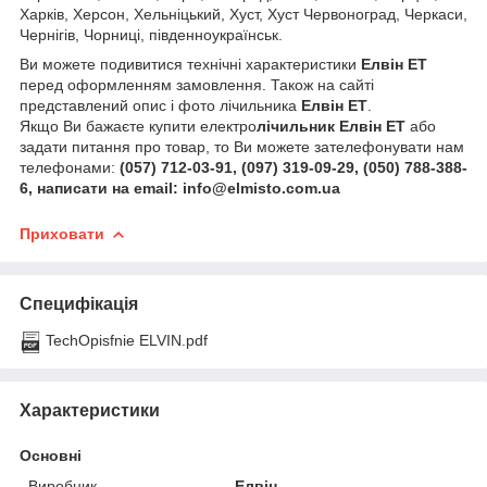
Харків, Херсон, Хельніцький, Хуст, Хуст Червоноград, Черкаси,
Чернігів, Чорниці, південноукраїнськ.
Ви можете подивитися технічні характеристики
Елвін ЕТ
перед оформленням замовлення. Також на сайті
представлений опис і фото лічильника
Елвін ЕТ
.
Якщо Ви бажаєте купити електро
лічильник
Елвін ЕТ
або
задати питання про товар, то Ви можете зателефонувати нам
телефонами:
(057) 712-03-91, (097) 319-09-29, (050) 788-388-
6, написати на email: info@elmisto.com.ua
Приховати
Специфікація
TechOpisfnie ELVIN.pdf
Характеристики
Основні
Виробник
Елвін