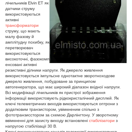
лічильників Elvin ЕТ як
датчики струму
використовуються
активні
трансформатори
струму, що мають
малу фазову й
амплітудну похибку, як
перетворювач
використовуються
високоточні, фазокомп
енсовані активні
резистивні ділники напруги. Як джерело живлення
використовується імпульсне однотактне зворотноходове
джерело живлення, побудоване за принципом
автогенератора, що має широкий діапазон вхідної напруги.
Всі модифікації лічильників як пристрої зображення
інформації використовують рідкокристалічний дисплей. Як
ключі телеметричних виходів використовуються оптрони з
додатковим транзистором, увімкненим спільно з
фототранзисстором за схемою Дарлінгтону. У зворотному
ввімкненні для захисту виходу встановлені
стабілізатори
з
напругою стабілізації 30 В.
Ключі високочастотних каналів телеметрії використовують