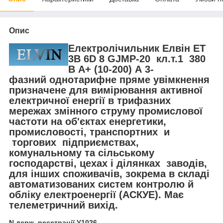
Опис
Електролічильник Елвін ЕТ
3B 6D 8 GJMP-20 кл.т.1 380
В А+ (10-200) А 3-
фазний однотарифне пряме увімкнення
призначене для вимірювання активної
електричної енергії в трифазних
мережах змінного струму промислової
частоти
на об'єктах енергетики,
промисловості, транспортних и
торгових підприємствах,
комунальному та сільському
господарстві, цехах і ділянках заводів,
для інших споживачів, зокрема в складі
автоматизованих систем контролю й
обліку електроенергії (АСКУЕ)
. Має
телеметричний вихід.
N держ. реєстрації У1026