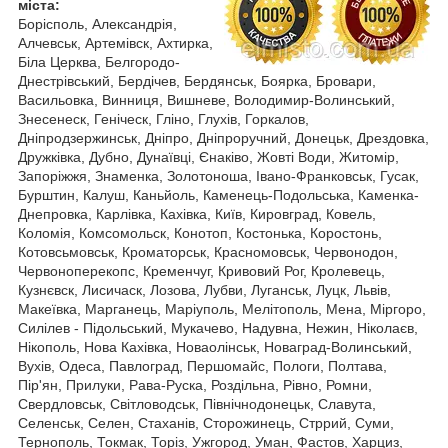
міста:
Борісполь, Александрія,
Алчевськ, Артемівск, Ахтирка,
Біла Церква, Белгородо-
Днестрівський, Бердічев, Бердянськ, Боярка, Бровари,
Васильовка, Винниця, Вишневе, Володимир-Волинський,
Знесенеск, Геніческ, Гліно, Глухів, Горкалов,
Дніпродзержинськ, Дніпро, Дніпроручний, Донецьк, Дрездовка,
Дружківка, Дубно, Дунаївці, Єнаківо, Жовті Води, Житомір,
Запоріжжя, Знаменка, Золотоноша, Івано-Франковськ, Гусак,
Бурштин, Калуш, Каньйоль, Каменець-Подольська, Каменка-
Днепровка, Карлівка, Кахівка, Київ, Кировград, Ковель,
Коломія, Комсомольск, Конотоп, Костонька, Коростонь,
Котовсьмовськ, Кроматорськ, Красномовськ, Червонодон,
Червоноперекопс, Кременчуг, Кривовий Рог, Кролевець,
Кузнєвск, Лисичаск, Лозова, Лубви, Луганськ, Луцк, Львів,
Макеївка, Марганець, Маріуполь, Мелітополь, Мена, Міргоро,
Силілев - Підольський, Мукачево, Надувна, Нежин, Ніколаєв,
Нікополь, Нова Кахівка, Новаолінськ, Новаград-Волинський,
Вухів, Одеса, Павлоград, Першомайс, Пологи, Полтава,
Пір'ян, Прилуки, Рава-Руска, Роздільна, Рівно, Ромни,
Свердловськ, Світловодськ, Північнодонецьк, Славута,
Селенськ, Селен, Стаханів, Сторожинець, Стррий, Суми,
Тернополь, Токмак, Торіз, Ужгород, Уман, Фастов, Харциз,