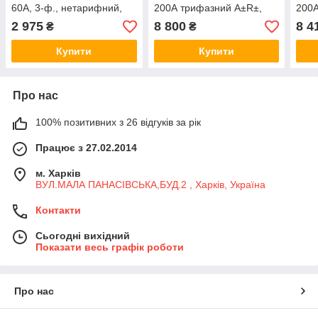
60A, 3-ф., нетарифний,
200А трифазний А±R±,
200А
А+, ТВ
однотарифний прямого
бага
2 975
8 800
8 4
₴
₴
вмик. двоспрямований
макс
Купити
Купити
Про нас
100% позитивних з 26 відгуків за рік
Працює з 27.02.2014
м. Харків
ВУЛ.МАЛА ПАНАСІВСЬКА,БУД.2 , Харків, Україна
Контакти
Сьогодні вихідний
Показати весь графік роботи
Про нас