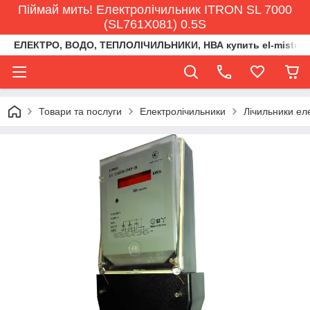
Піймай мить! Електролічильник ITRON SL 7000
(SL761X081) 0.5S
ЕЛЕКТРО, ВОДО, ТЕПЛОЛІЧИЛЬНИКИ, НВА купить el-misto@ukr
Товари та послуги
Електролічильники
Лічильники ел