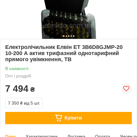
Електролічильник Елвін ЕТ 3B6D8GJMP-20
10-200 А актив трифазний однотарифний
прямого увімкнення, ТВ
В наявності
Опт і роздріб
7 494
₴
7 350 ₴
від 5 шт.
Купити
Опис
Характеристики
Доставка
Оплата
Умови п