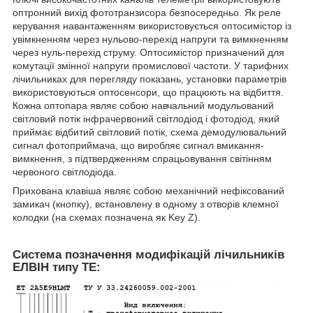
оптронний вихід фототранзисора безпосередньо. Як реле
керування навантаженням використовується оптосимістор із
увімкненням через нульово-перехід напруги та вимкненням
через нуль-перехід струму. Оптосимістор призначений для
комутації змінної напруги промислової частоти. У тарифних
лічильниках для перегляду показань, установки параметрів
використовуються оптосенсори, що працюють на відбиття.
Кожна оптопара являє собою навчальний модульований
світловий потік інфрачервоний світлодіод і фотодіод, який
приймає відбитий світловий потік, схема демодулювальний
сигнал фотоприймача, що виробляє сигнал вмикання-
вимкнення, з підтвердженням спрацьовування світінням
червоного світлодіода.
Прихована клавіша являє собою механічний нефіксований
замикач (кнопку), встановлену в одному з отворів клемної
колодки (на схемах позначена як Key Z).
Система позначення модифікацій лічильників
ЕЛВІН типу ТЕ
: