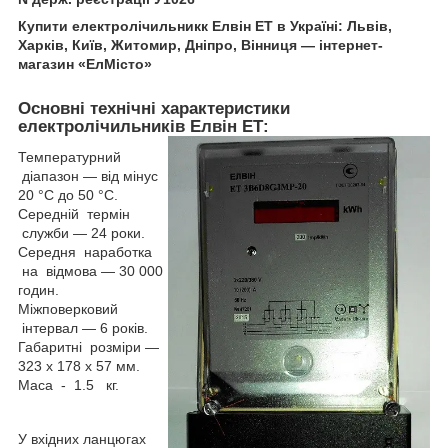
Купити електролічильникк Елвін ЕТ
в Україні: Львів,
Харків, Київ, Житомир, Дніпро, Вінниця — інтернет-
магазин «ЕлМісто»
Основні технічні характеристики
електролічильників Елвін ЕТ
:
Температурний
діапазон — від мінус
20 °C до 50 °C.
Середній термін
служби — 24 роки.
Середня наработка
на відмова — 30 000
годин.
Міжповерковий
інтервал — 6 років.
Габаритні розміри —
323 х 178 х 57 мм.
Маса - 1.5 кг.
У вхідних ланцюгах