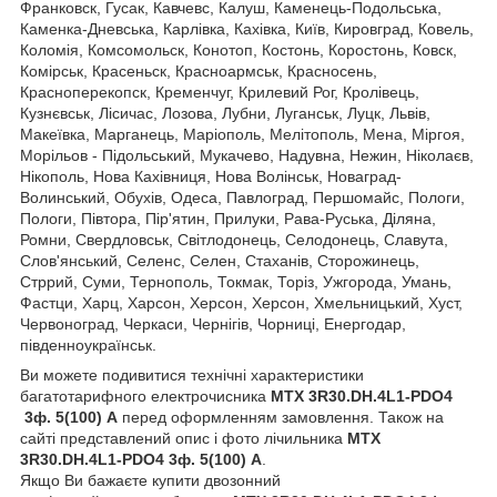
Франковск, Гусак, Кавчевс, Калуш, Каменець-Подольська,
Каменка-Дневська, Карлівка, Кахівка, Київ, Кировград, Ковель,
Коломія, Комсомольск, Конотоп, Костонь, Коростонь, Ковск,
Комірськ, Красеньск, Красноармськ, Красносень,
Красноперекопск, Кременчуг, Крилевий Рог, Кролівець,
Кузнєвськ, Лісичас, Лозова, Лубни, Луганськ, Луцк, Львів,
Макеївка, Марганець, Маріополь, Мелітополь, Мена, Міргоя,
Морільов - Підольський, Мукачево, Надувна, Нежин, Ніколаєв,
Нікополь, Нова Кахівниця, Нова Волінськ, Новаград-
Волинський, Обухів, Одеса, Павлоград, Першомайс, Пологи,
Пологи, Півтора, Пір'ятин, Прилуки, Рава-Руська, Діляна,
Ромни, Свердловськ, Світлодонець, Селодонець, Славута,
Слов'янський, Селенс, Селен, Стаханів, Сторожинець,
Стррий, Суми, Тернополь, Токмак, Торіз, Ужгорода, Умань,
Фастци, Харц, Харсон, Херсон, Херсон, Хмельницький, Хуст,
Червоноград, Черкаси, Чернігів, Чорниці, Енергодар,
південноукраїнськ.
Ви можете подивитися технічні характеристики
багатотарифного електрочисника
MTX 3R30.DH.4L1-PDO4
3ф. 5(100) А
перед оформленням замовлення. Також на
сайті представлений опис і фото лічильника
MTX
3R30.DH.4L1-PDO4
3ф. 5(100) А
.
Якщо Ви бажаєте купити двозонний