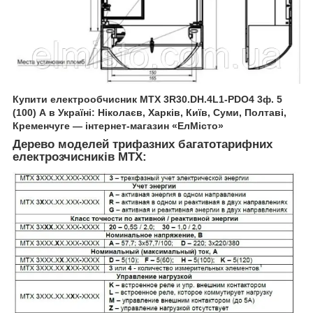
Купити електрообчисник
MTX 3R30.DH.4L1-PDO4
3ф. 5
(100) А в Україні: Ніколаєв, Харків, Київ, Суми, Полтаві,
Кременчуге — інтернет-магазин «ЕлМісто»
Дерево моделей трифазних багатотарифних
електрозчисників
MTX: