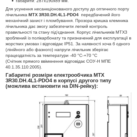
габарити: 287x190x89 мм.
Для усунення несанкціонованого доступу до оптичного порту
лічильника
MTX 3R30.DH.4L1-PDO4
передбачений його
механічний захист і пломбування. Прозора кришка клемника
лічильника дає змогу забезпечити легкий контроль
правильності та стану під'єднання. Корпус лічильників МТХ3
зроблений із полікарбонату та призначений для експлуатації в
жорстких умовах і відповідає IP51. За наявності хоча б одного
(лінійного або фазного) напруги лічильник зберігає
працездатність за температури -40 °C-+70 °C
(Счітник прямого ввімкнення відповідає СОУ-Н МПЕ
40.1.35.110:2005).
Габаритні розміри електрообчика
MTX
3R30.DH.4L1-PDO4
в корпусі другого типу
(можлива встановити на DIN-рейку):