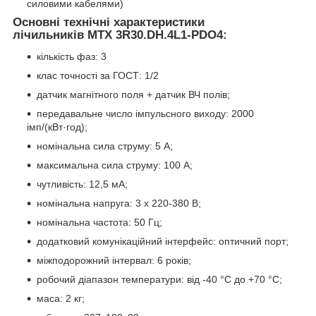
силовими кабелями)
Основні технічні характеристики
лічильників
MTX 3R30.DH.4L1-PDO4
:
кількість фаз: 3
клас точності за ГОСТ: 1/2
датчик магнітного поля + датчик ВЧ полів;
передавальне число імпульсного виходу: 2000
імп/(кВт·год);
номінальна сила струму: 5 А;
максимальна сила струму: 100 А;
чутливість: 12,5 мА;
номінальна напруга: 3 х 220-380 В;
номінальна частота: 50 Гц;
додатковий комунікаційний інтерфейс: оптичний порт;
міжподорожний інтервал: 6 років;
робочий діапазон температури: від -40 °C до +70 °C;
маса: 2 кг;