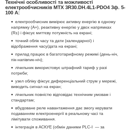
Технічні особливості та можливості
електрообчисників
MTX 3R30.DH.4L1-PDO4
3ф. 5-
100 А
:
електрообчисник вимірює активну енергію в одному
напрямку (А+), реактивну енергію у двох напрямках
(R±) і фіксує миттєву потужність на екрані;
точний облік часу та дати (календарної) і
відображення часу/дата на екрані;
прилад працює в багатотарифному режимі (день-ніч,
пік-напівпик-ніч);
лічильник використовує штрафний тариф у разі
потреби;
узел обліку фіксує диференціальний струм у мережі,
виводить сигнал на екран;
лічильник повністю відповідає технічним умовам і
стандартам;
вбудоване реле навантаження дає змогу керувати
подаванням електроенергії в реальному часі та
лімітувати споживання.
інтеграція в АСКУЕ (обмін даними PLC-І — за