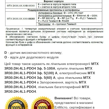
D
- датчик високочастотного впливу;
O
- відсік для додаткового модуля
Цей товар також шукають як лічильник електроенергії
MTX
3R30.DH.4L1-PDO4
3ф. 5-100А
, купити лічильник
MTX
3R30.DH.4L1-PDO4
3ф. 5(100) А
, електрообчисник
MTX
3R30.DH.4L1-PDO4
3ф. 5(60) А
, ціна лічильника
MTX
3R30.DH.4L1-PDO4
в Запорожнення, вартість
MTX
3R30.DH.4L1-PDO4
, лiчильник багатотарифний
MTX
3R30.DH.4L1-PDO4
.
Внимание!
Всі товари,
представлені в магазині
ЕлМісто, сертифіковані в