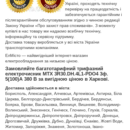
Україні, проходять технічну
перевірку на працездатність і
забезпечуються гарантійним і
післягарантійним обслуговуванням згідно з чинною редакції
Закону України «Про захист прав споживачів». З моменту
купівлі в нас товару ми надаємо всебічну технічну,
інформаційну та сервісну підтримку.
Доставка товару виробляється у всі міста України
транспортними компаніями.
ЕлМісто — найвигідніший інтернет-магазин
електрообладнання за низькою ціною.
Замовляйте багатотарифний трифазний
електрочисник
MTX 3R30.DH.4L1-PDO4
​ 3ф.
5(100)А
380 В за вигідною ціною в Харкові.
Доставка здійснюється в міста
:
Борисполь, Александрія, Алчевськ, Артемівськ, Ахтирка, Біла
Церква, Белгородо-Днестрівський, Бердічев, Бердянськ,
Боярка, Брови, Васильовка, Винниця, Вишневе, Володимир-
Волинський, Знесенеск, Геніческ, Глочино, Глухів, Горкалів,
Дніпродзержинськ, Дніпропетровск, Дніпроручний, Донецьк,
Дрогозвичай, Дружківка, Дубно, Дунаївці, Єнаківо, Жовті Води,
Житомир, Запоріжжя, Знаменя, Золотоноша, Івано-