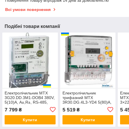
Повернення товару впродовж 14 днів за домовленістю
Всі умови повернення
Подібні товари компанії
Електролічильник MTX
Електролічильник
Елек
3G20.DD.3M1-DOB4 380V,
трифазний MTX
MTX
5(10)А, A±,R±, RS-485,
3R30.DG.4L3-YD4 5(80)А,
3×22
реле позашневий.
A+,R±, PLC-II з ПЗР
моду
7 799
5 519
5 4
₴
₴
(аналог MTX
магн
3R30.DH.4L1-YDO4)
Купити
Купити