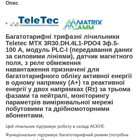
Опис
Багатотарифні трифазні лічильники
Teletec
MTX 3R30.DH.4L1-PDO4
3ф.5-
100 А, модуль PLC-І (передавання даних
за силовими лініями)
,
датчик магнітного
поля, з реле обмеження
навантаження
призначені для
багатотарифного обліку активної енергії
в одному напрямку (A+) та реактивної
енергії у двох напрямках (R±) за трьома
фазами та нейтралі, моніторингу
параметрів вимірювальної мережі
побутовими та дрібномоторними
абонентами.
Цей лічильник підтримує роботу в складі АСКУЕ.
Функціонально підтримує багатотарифний режим (потрібна