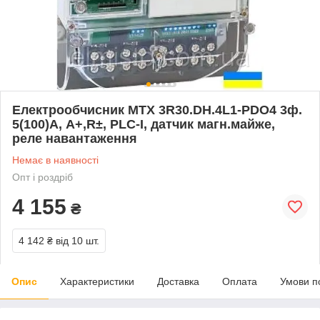
Електрообчисник MTX 3R30.DH.4L1-PDO4 3ф.
5(100)А, A+,R±, PLC-І, датчик магн.майже,
реле навантаження
Немає в наявності
Опт і роздріб
4 155
₴
4 142 ₴
від 10 шт.
Опис
Характеристики
Доставка
Оплата
Умови п