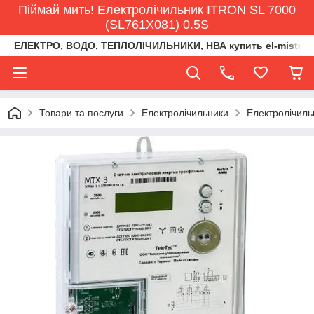
Піймай мить! Електролічильник ITRON SL 7000
(SL761X081) 0.5S
ЕЛЕКТРО, ВОДО, ТЕПЛОЛІЧИЛЬНИКИ, НВА купить el-misto@ukr
Товари та послуги
Електролічильники
Електролічиль