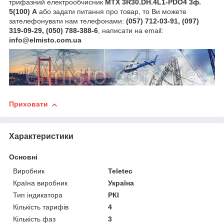
трифазний електрообчисник
MTX 3R30.DH.4L1-PDO4
3ф.
5(100) А
або задати питання про товар, то Ви можете
зателефонувати нам телефонами:
(057) 712-03-91, (097)
319-09-29, (050) 788-388-6
, написати на email:
info@elmisto.com.ua
Приховати
Характеристики
Основні
Виробник
Teletec
Країна виробник
Україна
Тип індикатора
РКІ
Кількість тарифів
4
Кількість фаз
3