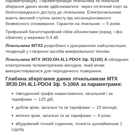
параметрізація). Параметризація лічильника та локальне
збирання даних може здійснюватися через оптичний порт за
безпосереднього доступу до лічильника. Електрочильники
мають високий ступінь захисту від несанкціонованого
безвчесного споживання. Гарантія на лічильник — 5 років.
Трифазний багатотарифний облік абонентами (юрид. і фіз.
обличчя) у мережах 0,4 кВ.
Лічильники МТХ3
розроблені з урахуванням найсучасніших
тенденцій у створенні засобів вимірювальної техніки.
Лічильники
MTX 3R30.DH.4L1-PDO4
3ф. 5(100) А
обладнані
електричним телеметричним виходом, який може
використовуватися для періодичного поверання.
Глибина зберігання даних лічильником
MTX
3R30.DH.4L1-PDO4
3ф. 5-100А за параметрами
:
півгодинний графік навантаження, загальний і за
тарифами — 120 діб;
добові зрізи, загальні та за тарифами — 10 місяців;
місячні зрізи, загальні та за тарифами — 4 роки;
вбудований точний годинник, точність щонайменше 1
с/добу