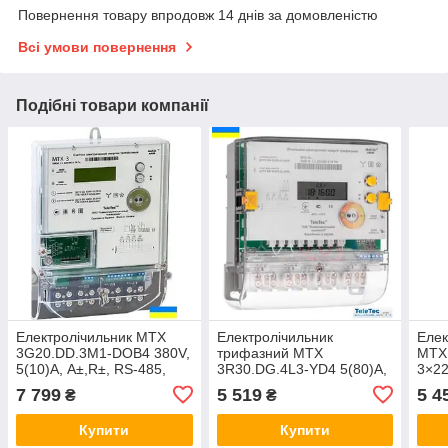
Повернення товару впродовж 14 днів за домовленістю
Всі умови повернення
Подібні товари компанії
Електролічильник MTX
Електролічильник
Елек
3G20.DD.3M1-DOB4 380V,
трифазний MTX
MTX
5(10)А, A±,R±, RS-485,
3R30.DG.4L3-YD4 5(80)А,
3×22
реле позашневий.
A+,R±, PLC-II з ПЗР
моду
7 799
5 519
5 4
₴
₴
(аналог MTX
магн
3R30.DH.4L1-YDO4)
Купити
Купити