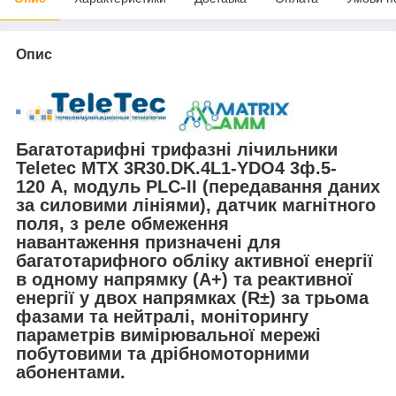
Опис
Багатотарифні трифазні лічильники
Teletec
MTX 3R30.DK.4L1-YDO4
3ф.5-
120 А, модуль PLC-II (передавання даних
за силовими лініями)
,
датчик магнітного
поля, з реле обмеження
навантаження
призначені для
багатотарифного обліку активної енергії
в одному напрямку (A+) та реактивної
енергії у двох напрямках (R±) за трьома
фазами та нейтралі, моніторингу
параметрів вимірювальної мережі
побутовими та дрібномоторними
абонентами.