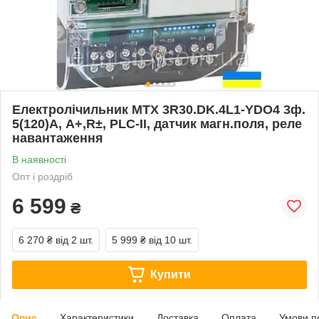
Електролічильник MTX 3R30.DK.4L1-YDO4 3ф.
5(120)А, A+,R±, PLC-II, датчик магн.поля, реле
навантаження
В наявності
Опт і роздріб
6 599
₴
6 270 ₴
від 2 шт.
5 999 ₴
від 10 шт.
Купити
Опис
Характеристики
Доставка
Оплата
Умови п