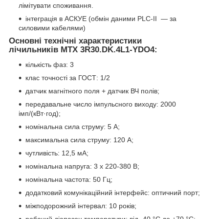
лімітувати споживання.
інтеграція в АСКУЕ (обмін даними PLC-II — за
силовими кабелями)
Основні технічні характеристики
лічильників
MTX 3R30.DK.4L1-YDO4
:
кількість фаз: 3
клас точності за ГОСТ: 1/2
датчик магнітного поля + датчик ВЧ полів;
передавальне число імпульсного виходу: 2000
імп/(кВт·год);
номінальна сила струму: 5 А;
максимальна сила струму: 120 А;
чутливість: 12,5 мА;
номінальна напруга: 3 х 220-380 В;
номінальна частота: 50 Гц;
додатковий комунікаційний інтерфейс: оптичний порт;
міжподорожний інтервал: 10 років;
робочий діапазон температури: від -40 °C до +70 °C;