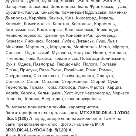
Дружківка, Дубно, Дунаївці, Єнаківо, Жовті Води, Житомір,
Запоріжжя, Знаменка, Золотоноша, Івано-Франковськ, Гусак,
Бурштин, Калуш, Каньйоль, Каменець-Подольська, Каменка-
Днепровка, Карлівка, Кахівка, Київ, Кировград, Ковель,
Коломія, Комсомольск, Конотоп, Костонька, Коростонь,
Котовсьмовськ, Кроматорськ, Красномовськ, Червонодон,
Червоноперекопс, Кременчуг, Кривовий Рог, Кролевець,
Кузнєвск, Лисичаск, Лозова, Лубви, Луганськ, Луцк, Львів,
Макеївка, Марганець, Маріуполь, Мелітополь, Мена, Міргоро,
Силілев - Підольський, Мукачево, Надувна, Нежин, Ніколаєв,
Нікополь, Нова Кахівка, Новаолінськ, Новаград-Волинський,
Вухів, Одеса, Павлоград, Першомайс, Пологи, Полтава,
Пір'ян, Прилуки, Рава-Руска, Роздільна, Рівно, Ромни,
Свердловськ, Світловодськ, Північнодонецьк, Славута,
Селенськ, Селен, Стаханів, Сторожинець, Стррий, Суми,
Тернополь, Токмак, Торіз, Ужгород, Уман, Фастов, Харциз,
Харків, Херсон, Хельніцький, Хуст, Хуст Червоноград, Черкаси,
Чернігів, Чорниці, Енергодар, південноукраїнськ.
Ви можете подивитися технічні характеристики
багатотарифного електролічильника
MTX 3R30.DK.4L1-YDO4
3ф. 5(120) А
перед оформленням замовлення. Також на
сайті представлений опис і фото лічильника
MTX
3R30.DK.4L1-YDO4
3ф. 5(120) А
.
Якщо Ви бажаєте купити двозонний