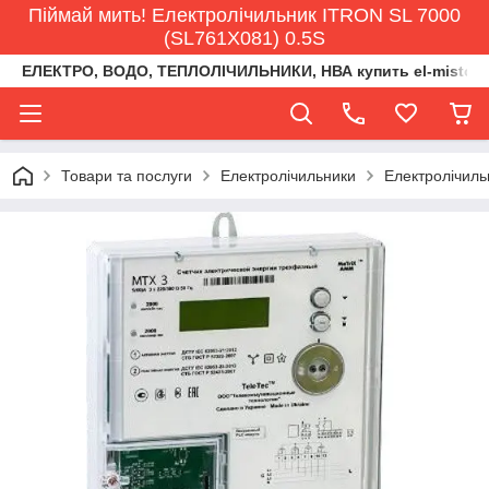
Піймай мить! Електролічильник ITRON SL 7000
(SL761X081) 0.5S
ЕЛЕКТРО, ВОДО, ТЕПЛОЛІЧИЛЬНИКИ, НВА купить el-misto@ukr
Товари та послуги
Електролічильники
Електролічиль