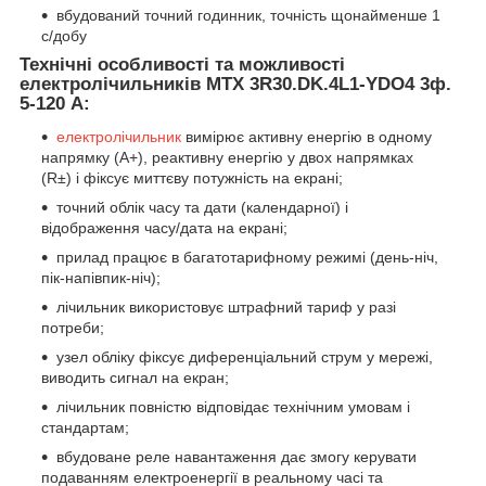
вбудований точний годинник, точність щонайменше 1
с/добу
Технічні особливості та можливості
електролічильників MTX 3R30.DK.4L1-YDO4
3ф.
5-120 А
:
електролічильник
вимірює активну енергію в одному
напрямку (А+), реактивну енергію у двох напрямках
(R±) і фіксує миттєву потужність на екрані;
точний облік часу та дати (календарної) і
відображення часу/дата на екрані;
прилад працює в багатотарифному режимі (день-ніч,
пік-напівпик-ніч);
лічильник використовує штрафний тариф у разі
потреби;
узел обліку фіксує диференціальний струм у мережі,
виводить сигнал на екран;
лічильник повністю відповідає технічним умовам і
стандартам;
вбудоване реле навантаження дає змогу керувати
подаванням електроенергії в реальному часі та