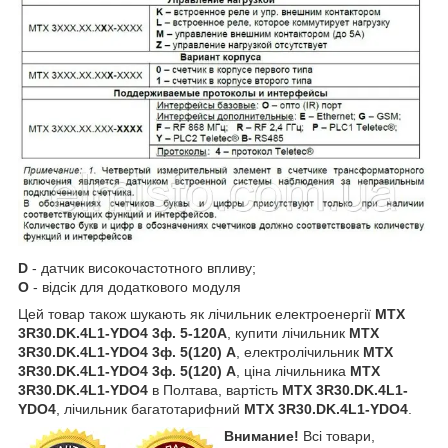
D
- датчик високочастотного впливу;
O
- відсік для додаткового модуля
Цей товар також шукають як лічильник електроенергії
MTX
3R30.DK.4L1-YDO4
3ф. 5-120А
, купити лічильник
MTX
3R30.DK.4L1-YDO4
3ф. 5(120) А
, електролічильник
MTX
3R30.DK.4L1-YDO4 3ф. 5(120) А
, ціна лічильника
MTX
3R30.DK.4L1-YDO4
в Полтава, вартість
MTX 3R30.DK.4L1-
YDO4
, лiчильник багатотарифний
MTX 3R30.DK.4L1-YDO4
.
Внимание!
Всі товари,