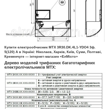
Купити електрообчисник
MTX 3R30.DK.4L1-YDO4
3ф.
5(120) А в Україні: Ніколаєв, Харків, Київ, Суми, Полтаві,
Кременчуге — інтернет-магазин «ЕлМісто»
Дерево моделей трифазних багатотарифних
електролічильників
MTX: