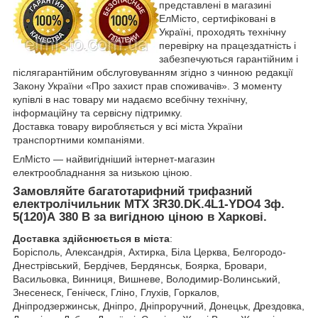
представлені в магазині
ЕлМісто, сертифіковані в
Україні, проходять технічну
перевірку на працездатність і
забезпечуються гарантійним і
післягарантійним обслуговуванням згідно з чинною редакції
Закону України «Про захист прав споживачів». З моменту
купівлі в нас товару ми надаємо всебічну технічну,
інформаційну та сервісну підтримку.
Доставка товару виробляється у всі міста України
транспортними компаніями.
ЕлМісто — найвигідніший інтернет-магазин
електрообладнання за низькою ціною.
Замовляйте багатотарифний трифазний
електролічильник MTX 3R30.DK.4L1-YDO4
​ 3ф.
5(120)А
380 В за вигідною ціною в Харкові.
Доставка здійснюється в міста
:
Борісполь, Александрія, Ахтирка, Біла Церква, Белгородо-
Днестрівський, Бердічев, Бердянськ, Боярка, Бровари,
Васильовка, Винниця, Вишневе, Володимир-Волинський,
Знесенеск, Геніческ, Гліно, Глухів, Горкалов,
Дніпродзержинськ, Дніпро, Дніпроручний, Донецьк, Дрездовка,