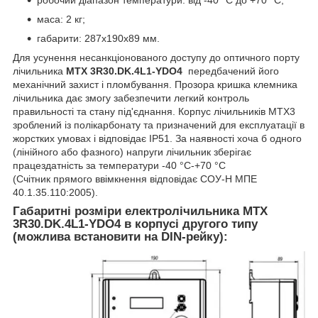
маса: 2 кг;
габарити: 287x190x89 мм.
Для усунення несанкціонованого доступу до оптичного порту
лічильника
MTX 3R30.DK.4L1-YDO4
передбачений його
механічний захист і пломбування. Прозора кришка клемника
лічильника дає змогу забезпечити легкий контроль
правильності та стану під'єднання. Корпус лічильників МТХ3
зроблений із полікарбонату та призначений для експлуатації в
жорстких умовах і відповідає IP51. За наявності хоча б одного
(лінійного або фазного) напруги лічильник зберігає
працездатність за температури -40 °C-+70 °C
(Счітник прямого ввімкнення відповідає СОУ-Н МПЕ
40.1.35.110:2005).
Габаритні розміри електролічильника MTX
3R30.DK.4L1-YDO4
в корпусі другого типу
(можлива встановити на DIN-рейку):