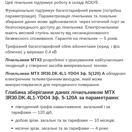
Цей лічильник підтримує роботу в складі АСКУЕ.
Функціонально підтримує багатотарифний режим (потрібна
параметрізація). Параметризація лічильника та локальне
збирання даних може здійснюватися через оптичний порт за
безпосереднього доступу до лічильника. Електрочильники
мають високий ступінь захисту від несанкціонованого
безвчесного споживання. Гарантія на лічильник — 5 років.
Трифазний багатотарифний облік абонентами (юрид. і фіз.
обличчя) у мережах 0,4 кВ.
Лічильники МТХ3
розроблені з урахуванням найсучасніших
тенденцій у створенні засобів вимірювальної техніки.
Лічильники
MTX 3R30.DK.4L1-YDO4
3ф. 5(120) А
обладнані
електричним телеметричним виходом, який може
використовуватися для періодичного поверання.
Глибина зберігання даних лічильником
MTX
3R30.DK.4L1-YDO4
3ф. 5-120А за параметрами
:
півгодинний графік навантаження, загальний і за
тарифами — 120 діб;
добові зрізи, загальні та за тарифами — 10 місяців;
місячні зрізи, загальні та за тарифами — 4 роки;