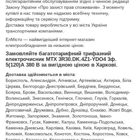
післягарантійним обслуговуванням згідно з чинною редакції
Закону України «Про захист прав споживачів». З моменту
купівлі в нас товару ми надаємо всебічну технічну,
інформаційну та сервісну підтримку.
Доставка товару виробляється у всі міста України
транспортними компаніями.
ЕлМісто — найвигідніший інтернет-магазин
електрообладнання за низькою ціною.
Замовляйте багатотарифний трифазний
електрочисник
MTX 3R30.DK.4Z1-YDO4
​ 3ф.
5(120)А
380 В за вигідною ціною в Харкові.
Доставка здійснюється в міста
:
Борисполь, Александрія, Алчевськ, Артемівськ, Ахтирка, Біла
Церква, Белгородо-Днестрівський, Бердічев, Бердянськ,
Боярка, Брови, Васильовка, Винниця, Вишневе, Володимир-
Волинський, Знесенеск, Геніческ, Глочино, Глухів, Горкалів,
Дніпродзержинськ, Дніпропетровск, Дніпроручний, Донецьк,
Дрогозвичай, Дружківка, Дубно, Дунаївці, Єнаківо, Жовті Води,
Житомир, Запоріжжя, Знаменя, Золотоноша, Івано-
Франковск, Гусак, Кавчевс, Калуш, Каменець-Подольська,
Каменка-Дневська, Карлівка, Кахівка, Київ, Кировград, Ковель,
Коломія, Комсомольск, Конотоп, Костонь, Коростонь, Ковск,
Комірськ, Красеньск, Красноармськ, Красносень,