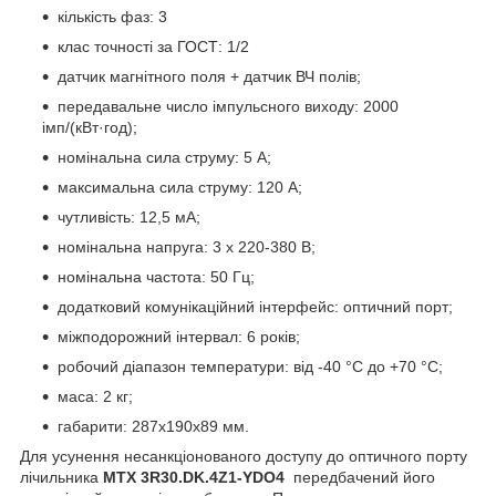
кількість фаз: 3
клас точності за ГОСТ: 1/2
датчик магнітного поля + датчик ВЧ полів;
передавальне число імпульсного виходу: 2000
імп/(кВт·год);
номінальна сила струму: 5 А;
максимальна сила струму: 120 А;
чутливість: 12,5 мА;
номінальна напруга: 3 х 220-380 В;
номінальна частота: 50 Гц;
додатковий комунікаційний інтерфейс: оптичний порт;
міжподорожний інтервал: 6 років;
робочий діапазон температури: від -40 °C до +70 °C;
маса: 2 кг;
габарити: 287x190x89 мм.
Для усунення несанкціонованого доступу до оптичного порту
лічильника
MTX 3R30.DK.4Z1-YDO4
передбачений його