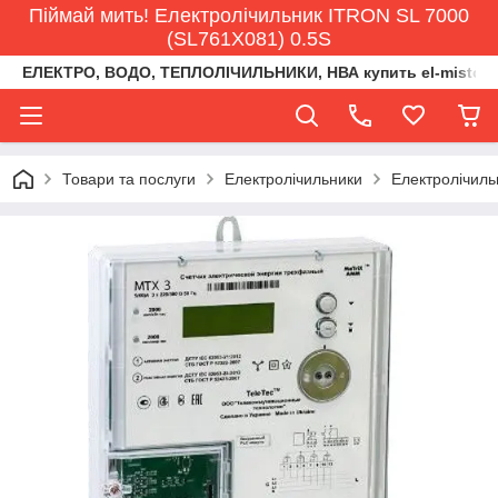
Піймай мить! Електролічильник ITRON SL 7000
(SL761X081) 0.5S
ЕЛЕКТРО, ВОДО, ТЕПЛОЛІЧИЛЬНИКИ, НВА купить el-misto@ukr
Товари та послуги
Електролічильники
Електролічиль