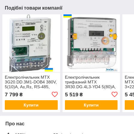
Подібні товари компанії
Електролічильник MTX
Електролічильник
Елек
3G20.DD.3M1-DOB4 380V,
трифазний MTX
MTX
5(10)А, A±,R±, RS-485,
3R30.DG.4L3-YD4 5(80)А,
3×22
реле позашневий.
A+,R±, PLC-II з ПЗР
моду
7 799
5 519
5 4
₴
₴
(аналог MTX
магн
3R30.DH.4L1-YDO4)
Купити
Купити
Про нас