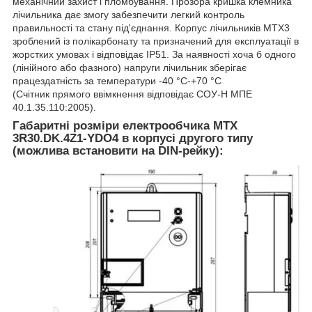
механічний захист і пломбування. Прозора кришка клемника
лічильника дає змогу забезпечити легкий контроль
правильності та стану під'єднання. Корпус лічильників МТХ3
зроблений із полікарбонату та призначений для експлуатації в
жорстких умовах і відповідає IP51. За наявності хоча б одного
(лінійного або фазного) напруги лічильник зберігає
працездатність за температури -40 °C-+70 °C
(Счітник прямого ввімкнення відповідає СОУ-Н МПЕ
40.1.35.110:2005).
Габаритні розміри електрообчика
MTX
3R30.DK.4Z1-YDO4
в корпусі другого типу
(можлива встановити на DIN-рейку):