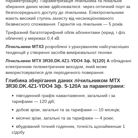
параметрізація). Параметризація лічильника та локальне
збирання даних може здійснюватися через оптичний порт за
безпосереднього доступу до лічильника. Електрочильники
мають високий ступінь захисту від несанкціонованого
безвчесного споживання. Гарантія на лічильник — 5 років.
Трифазний багатотарифний облік абонентами (юрид. і фіз.
обличчя) у мережах 0,4 кВ.
Лічильники МТХ3
розроблені з урахуванням найсучасніших
тенденцій у створенні засобів вимірювальної техніки.
Лічильники
MTX 3R30.DK.4Z1-YDO4
3ф. 5(120) А
обладнані
електричним телеметричним виходом, який може
використовуватися для періодичного поверання.
Глибина зберігання даних лічильником
MTX
3R30.DK.4Z1-YDO4
3ф. 5-120А за параметрами
:
півгодинний графік навантаження, загальний і за
тарифами — 120 діб;
добові зрізи, загальні та за тарифами — 10 місяців;
місячні зрізи, загальні та за тарифами — 4 роки;
вбудований точний годинник, точність щонайменше 1
с/добу