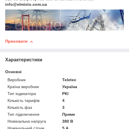
info@elmisto.com.ua
Приховати
Характеристики
Основні
Виробник
Teletec
Країна виробник
Україна
Тип індикатора
РКІ
Кількість тарифів
4
Кількість фаз
3
Тип підключення
Пряме
Номінальна напруга
380 В
Номінальний струм
5 А