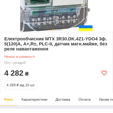
Електрообчисник MTX 3R30.DK.4Z1-YDO4 3ф.
5(120)А, A+,R±, PLC-II, датчик магн.майже, без
реле навантаження
Немає в наявності
Опт і роздріб
4 282
₴
4 269 ₴
від 10 шт.
Опис
Характеристики
Доставка
Оплата
Умови п