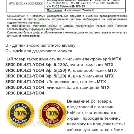
D
- датчик високочастотного впливу;
O
- відсік для додаткового модуля
Цей товар також шукають як лічильник електроенергії
MTX
3R30.DK.4Z1-YDO4
3ф. 5-120А
, купити лічильник
MTX
3R30.DK.4Z1-YDO4
3ф. 5(120) А
, електрообчисник
MTX
3R30.DK.4Z1-YDO4
3ф. 5(120) А
, ціна лічильника
MTX
3R30.DK.4Z1-YDO4
в Запорожнення, вартість
MTX
3R30.DK.4Z1-YDO4
, лiчильник багатотарифний
MTX
3R30.DK.4Z1-YDO4
.
Внимание!
Всі товари,
представлені в магазині
ЕлМісто, сертифіковані в
Україні, проходять технічну
перевірку на працездатність і
забезпечуються гарантійним і