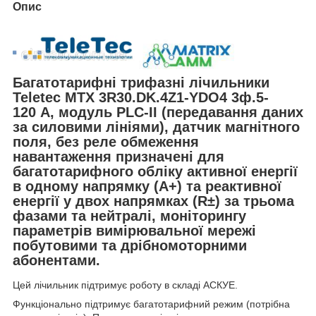
Опис
Багатотарифні трифазні лічильники
Teletec
MTX 3R30.DK.4Z1-YDO4
3ф.5-
120 А, модуль PLC-II (передавання даних
за силовими лініями)
,
датчик магнітного
поля, без реле обмеження
навантаження
призначені для
багатотарифного обліку активної енергії
в одному напрямку (A+) та реактивної
енергії у двох напрямках (R±) за трьома
фазами та нейтралі, моніторингу
параметрів вимірювальної мережі
побутовими та дрібномоторними
абонентами.
Цей лічильник підтримує роботу в складі АСКУЕ.
Функціонально підтримує багатотарифний режим (потрібна