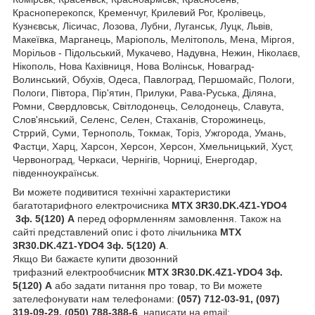
Красноперекопск, Кременчуг, Крилевий Рог, Кролівець,
Кузнєвськ, Лісичас, Лозова, Лубни, Луганськ, Луцк, Львів,
Макеївка, Марганець, Маріополь, Мелітополь, Мена, Міргоя,
Морільов - Підольський, Мукачево, Надувна, Нежин, Ніколаєв,
Нікополь, Нова Кахівниця, Нова Волінськ, Новаград-
Волинський, Обухів, Одеса, Павлоград, Першомайс, Пологи,
Пологи, Півтора, Пір'ятин, Прилуки, Рава-Руська, Діляна,
Ромни, Свердловськ, Світлодонець, Селодонець, Славута,
Слов'янський, Селенс, Селен, Стаханів, Сторожинець,
Стррий, Суми, Тернополь, Токмак, Торіз, Ужгорода, Умань,
Фастци, Харц, Харсон, Херсон, Херсон, Хмельницький, Хуст,
Червоноград, Черкаси, Чернігів, Чорниці, Енергодар,
південноукраїнськ.
Ви можете подивитися технічні характеристики
багатотарифного електрочисника
MTX 3R30.DK.4Z1-YDO4
3ф. 5(120) А
перед оформленням замовлення. Також на
сайті представлений опис і фото лічильника
MTX
3R30.DK.4Z1-YDO4
3ф. 5(120) А
.
Якщо Ви бажаєте купити двозонний
трифазний електрообчисник
MTX 3R30.DK.4Z1-YDO4
3ф.
5(120) А
або задати питання про товар, то Ви можете
зателефонувати нам телефонами:
(057) 712-03-91, (097)
319-09-29, (050) 788-388-6
, написати на email: