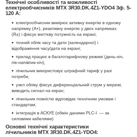
Технічні особливості та можливості
електрообчисників
MTX 3R30.DK.4Z1-YDO4
3ф. 5-
120 А
:
електрообчисник вимірює активну енергію в одному
напрямку (А+), реактивну енергію у двох напрямках
(R±) і фіксує миттєву потужність на екрані;
точний облік часу та дати (календарної) і
відображення часу/дата на екрані;
прилад працює в багатотарифному режимі (день-ніч,
пік-напівпик-ніч);
лічильник використовує штрафний тариф у разі
потреби;
узел обліку фіксує диференціальний струм у мережі,
виводить сигнал на екран;
лічильник повністю відповідає технічним умовам і
стандартам;
інтеграція в АСКУЕ (обмін даними PLC-І — за
силовими кабелями)
Основні технічні характеристики
лічильників
MTX 3R30.DK.4Z1-YDO4
: