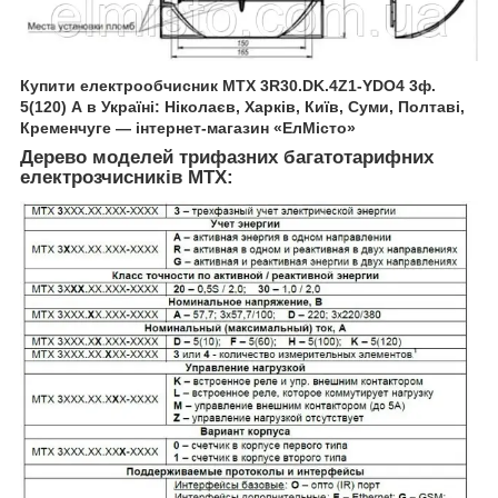
Купити електрообчисник
MTX 3R30.DK.4Z1-YDO4
3ф.
5(120) А в Україні: Ніколаєв, Харків, Київ, Суми, Полтаві,
Кременчуге — інтернет-магазин «ЕлМісто»
Дерево моделей трифазних багатотарифних
електрозчисників
MTX: