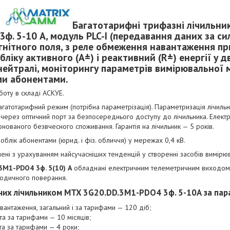
Багатотарифні трифазні лічильн
3ф. 5-10 А, модуль PLC-І (передавання даних за с
гнітного поля, з реле обмеження навантаження
пр
ліку активного (A±) і реактивний (R±) енергії у 
нейтралі, моніторингу параметрів вимірювальної
ми абонентами.
боту в складі АСКУЕ.
гатотарифний режим (потрібна параметрізація). Параметризація лічильн
через оптичний порт за безпосереднього доступу до лічильника. Елект
іонованого безвчесного споживання. Гарантія на лічильник — 5 років.
блік абонентами (юрид. і фіз. обличчя) у мережах 0,4 кВ.
ні з урахуванням найсучасніших тенденцій у створенні засобів вимірюв
.3M1-PDO4
3ф. 5(10) А
обладнані електричним телеметричним виходом
іодичного поверання.
аних лічильником
MTX 3G20.DD.3M1-PDO4
3ф. 5-10А за па
вантаження, загальний і за тарифами — 120 діб;
 та за тарифами — 10 місяців;
і та за тарифами — 4 роки;