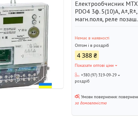
Електрообчисник MTX
PDO4 3ф. 5(10)А, A±,R±,
магн.поля, реле позаш.
Немає в наявності
Оптом і в роздріб
4 388 ₴
Показати оптові ціни
+380 (97) 319-09-29
роздріб
поверненн
за домовленістю