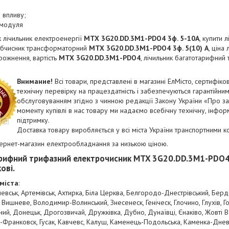
 впливу;
о модуля
 лічильник електроенергії
MTX 3G20.DD.3M1-PDO4
3ф. 5-10А
, купити 
обчисник трансформаторний
MTX 3G20.DD.3M1-PDO4
3ф. 5(10) А
, ціна
рожнення, вартість
MTX 3G20.DD.3M1-PDO4
, лiчильник багатотарифний
Внимание!
Всі товари, представлені в магазині ЕлМісто, сертифіков
технічну перевірку на працездатність і забезпечуються гарантійним
обслуговуванням згідно з чинною редакції Закону України «Про за
моменту купівлі в нас товару ми надаємо всебічну технічну, інфор
підтримку.
Доставка товару виробляється у всі міста України транспортними к
тернет-магазин електрообладнання за низькою ціною.
рифний трифазний електрочисник
MTX 3G20.DD.3M1-PDO
ові.
міста
:
евськ, Артемівськ, Ахтирка, Біла Церква, Белгородо-Днестрівський, Берд
 Вишневе, Володимир-Волинський, Знесенеск, Геніческ, Глочино, Глухів, Г
ий, Донецьк, Дрогозвичай, Дружківка, Дубно, Дунаївці, Єнаківо, Жовті 
Франковск, Гусак, Кавчевс, Калуш, Каменець-Подольська, Каменка-Дневськ