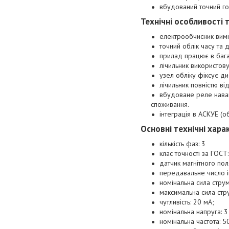
вбудований точний го
Технічні особливості
електрообчисник вимір
точний облік часу та 
прилад працює в багат
лічильник використов
узел обліку фіксує д
лічильник повністю ві
вбудоване реле наван
споживання.
інтеграція в АСКУЕ (
Основні технічні хара
кількість фаз: 3
клас точності за ГОСТ:
датчик магнітного пол
передавальне число і
номінальна сила струм
максимальна сила стру
чутливість: 20 мА;
номінальна напруга: 3
номінальна частота: 5