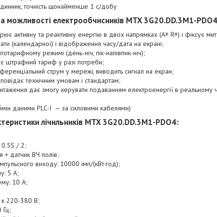
динник, точність щонайменше 1 с/добу
 та можливості електрообчисників
MTX 3G20.DD.3M1-PDO
ює активну та реактивну енергію в двох напрямках (А± R±) і фіксує митт
дати (календарної) і відображення часу/дата на екрані;
отарифному режимі (день-ніч, пік-напівпик-ніч);
ує штрафний тариф у разі потреби;
иференціальний струм у мережі, виводить сигнал на екран;
дповідає технічним умовам і стандартам;
таження дає змогу керувати подаванням електроенергії в реальному час
обмін даними PLC-І — за силовими кабелями)
ктеристики лічильників
MTX 3G20.DD.3M1-PDO4
:
 0.5S / 2;
я + датчик ВЧ полів;
мпульсного виходу: 10000 імп/(кВт·год);
у: 5 А;
му: 10 А;
 х 220-380 В;
0 Гц;