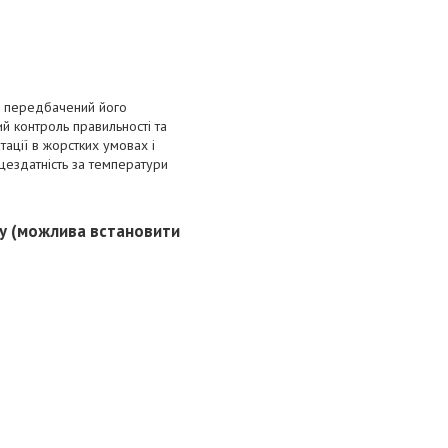
передбачений його
й контроль правильності та
тації в жорстких умовах і
ацездатність за температури
пу (можлива встановити