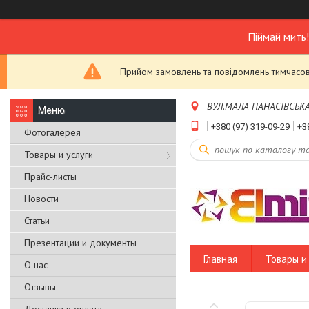
Піймай мить
Прийом замовлень та повідомлень тимчасово
ВУЛ.МАЛА ПАНАСІВСЬКА,Б
+380 (97) 319-09-29
+3
Фотогалерея
Товары и услуги
Прайс-листы
Новости
Статьи
Презентации и документы
Главная
Товары и 
О нас
Отзывы