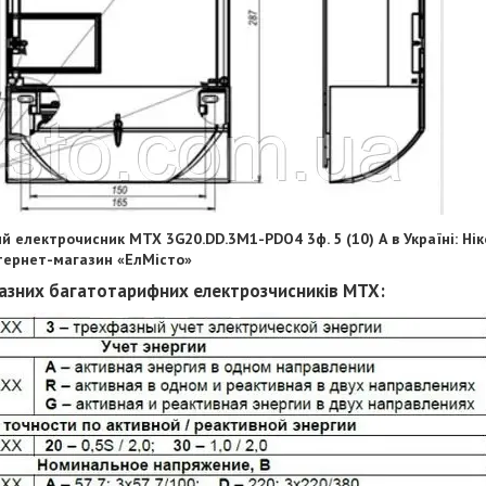
ий електрочисник
MTX 3G20.DD.3M1-PDO4
3ф. 5 (10) А в Україні: Нік
нтернет-магазин «ЕлМісто»
азних багатотарифних електрозчисників
MTX: