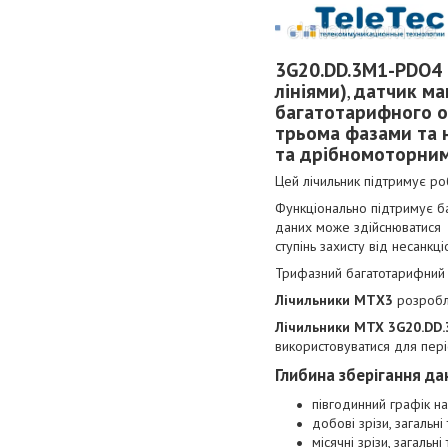
3G20.DD.3M1-PDO4
лініями)
,
датчик ма
багатотарифного об
трьома фазами та 
та дрібномоторни
Цей лічильник підтримує ро
Функціонально підтримує ба
даних може здійснюватися 
ступінь захисту від несанкц
Трифазний багатотарифний о
Лічильники МТХ3
розробле
Лічильники
MTX 3G20.DD
використовуватися для пер
Глибина зберігання д
півгодинний графік на
добові зрізи, загальні
місячні зрізи, загальн