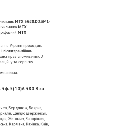
лічильник
MTX 3G20.DD.3M1-
 лічильника
MTX
 тріфазний
MTX
ані в Україні, проходять
 і післягарантійним
хист прав споживачів». З
маційну та сервісну
омпаніями.
4
​ 3ф. 5(10)А
380 В за
ічев, Бердянськ, Боярка,
оркалів, Дніпродзержинськ,
Води, Житомир, Запоріжжя,
а, Карлівка, Кахівка, Київ,