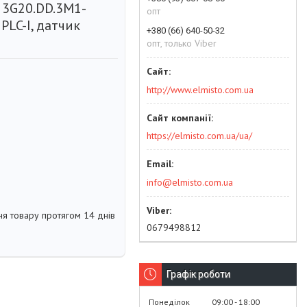
 3G20.DD.3M1-
опт
 PLC-І, датчик
+380 (66) 640-50-32
опт, только Viber
http://www.elmisto.com.ua
https://elmisto.com.ua/ua/
info@elmisto.com.ua
я товару протягом 14 днів
0679498812
Графік роботи
Понеділок
09:00
18:00