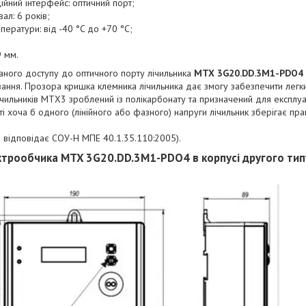
ійний інтерфейс: оптичний порт;
ал: 6 років;
ератури: від -40 °C до +70 °C;
 мм.
аного доступу до оптичного порту лічильника
MTX 3G20.DD.3M1-PDO4
вання. Прозора кришка клемника лічильника дає змогу забезпечити легки
лічильників МТХ3 зроблений із полікарбонату та призначений для експлуа
ті хоча б одного (лінійного або фазного) напруги лічильник зберігає пр
я відповідає СОУ-Н МПЕ 40.1.35.110:2005).
ектрообчика
MTX 3G20.DD.3M1-PDO4
в корпусі другого ти