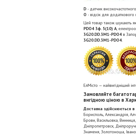
D
- датчик високочастотного
O
- відсік для додатковог
Цей товар також шукають як
PDO4
3ф. 5(10) А
, електро
3G20.DD.3M1-PDO4
в Запо
3G20.DD.3M1-PDO4
.
ЕлМісто — найвигідніший ін
Замовляйте багатота
вигідною ціною в Харк
Доставка здійснюється в 
Борисполь, Александрія, Алч
Брови, Васильовка, Винниця,
Дніпропетровск, Дніпроручн
Знаменя, Золотоноша, Івано-