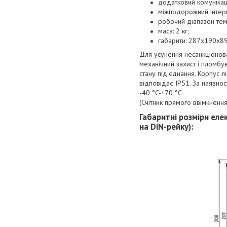
додатковий комунікац
міжподорожний інтерв
робочий діапазон темп
маса: 2 кг;
габарити: 287x190x89
Для усунення несанкціонов
механічний захист і пломбу
стану під'єднання. Корпус 
відповідає IP51. За наявнос
-40 °C-+70 °C
(Счітник прямого ввімкненн
Габаритні розміри ел
на DIN-рейку):