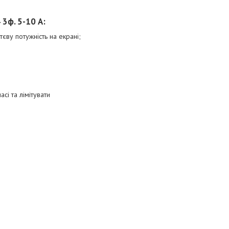
4
3ф. 5-10 А
:
єву потужність на екрані;
і та лімітувати