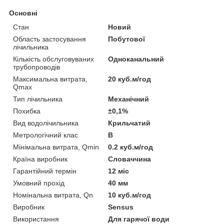
Основні
Стан
Новий
Область застосування
Побутової
лічильника
Кількість обслуговуваних
Одноканальний
трубопроводів
Максимальна витрата,
20 куб.м/год
Qmax
Тип лічильника
Механічний
Похибка
±0,1%
Вид водолічильника
Крильчатий
Метрологічний клас
В
Мінімальна витрата, Qmin
0.2 куб.м/год
Країна виробник
Словаччина
Гарантійний термін
12 міс
Умовний прохід
40 мм
Номінальна витрата, Qn
10 куб.м/год
Виробник
Sensus
Використання
Для гарячої води