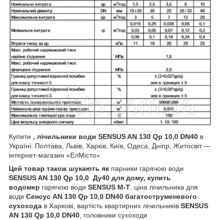
Купити
, лічильники води
SENSUS
AN 130 Qp 10,0 DN40
в
Україні: Полтава, Львів, Харків, Київ, Одеса, Дніпр, Житосвіт —
інтернет-магазин «ЕлМісто»
Цей товар також шукають як
парники
гарячою
води
SENSUS
AN 130 Qp 10,0
Ду40 для дому
, купить
водомер
гарячою
води
SENSUS M-T
, ціна лічильника для
води
Сенсус
AN 130 Qp 10,0 DN40 багатоструменевого
сухохода
в Харкові, вартість квартирних лічильників
SENSUS
AN 130 Qp 10,0 DN40
, головники сухоходи