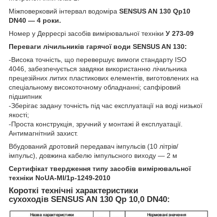
Міжповерковий інтервал водоміра
SENSUS
AN 130 Qp10
DN40 — 4 роки
.
Номер у Дерресрі засобів вимірювальної техніки
У 273-09
Переваги лічильників гарячої води SENSUS
AN 130
:
-Висока точність, що перевершує вимоги стандарту ISO
4046, забезпечується завдяки використанню лічильника
прецезійних литих пластикових елементів, виготовлених на
спеціальному високоточному обладнанні; сапфіровий
підшипник
-Зберігає задану точність під час експлуатації на воді низької
якості;
-Проста конструкція, зручний у монтажі й експлуатації.
Антимагнітний захист.
Вбудований дротовий передавач імпульсів (10 літрів/
імпульс), довжина кабелю імпульсного виходу — 2 м
Сертифікат твердження типу засобів вимірювальної
техніки
NoUA-MI/1p-1249-2010
Короткі технічні характеристики
сухоходів SENSUS AN 130 Qp 10,0 DN40
: