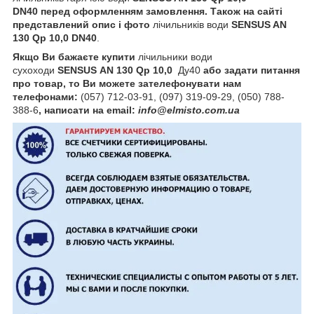
DN40
перед оформленням замовлення. Також на сайті
представлений опис і фото
лічильників води
SENSUS
AN
130 Qp 10,0 DN40
.
Якщо Ви бажаєте купити
лічильники води
сухоходи
SENSUS
AN 130 Qp 10,0
Ду40
або задати питання
про товар, то Ви можете зателефонувати нам
телефонами:
(057) 712-03-91, (097) 319-09-29, (050) 788-
388-6
, написати на email:
info@elmisto.com.ua