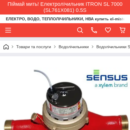
Піймай мить! Електролічильник ITRON SL 7000
(SL761X081) 0.5S
ЕЛЕКТРО, ВОДО, ТЕПЛОЛІЧИЛЬНИКИ, НВА купить el-misto@ukr
Товари та послуги
Водолічильники
Водолічильники 