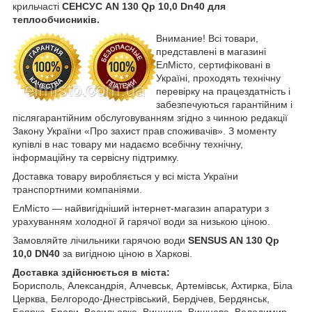
крильчасті
СЕНСУС
AN 130 Qp 10,0 Dn40 для
теплообчисників.
Внимание! Всі товари,
представлені в магазині
ЕлМісто, сертифіковані в
Україні, проходять технічну
перевірку на працездатність і
забезпечуються гарантійним і
післягарантійним обслуговуванням згідно з чинною редакції
Закону України «Про захист прав споживачів». З моменту
купівлі в нас товару ми надаємо всебічну технічну,
інформаційну та сервісну підтримку.
Доставка товару виробляється у всі міста України
транспортними компаніями.
ЕлМісто — найвигідніший інтернет-магазин апаратури з
урахуванням холодної й гарячої води за низькою ціною.
Замовляйте лічильники
гарячою
води
SENSUS
AN 130 Qp
10,0 DN40
за вигідною ціною в Харкові.
Доставка здійснюється в міста:
Борисполь, Александрія, Алчевськ, Артемівськ, Ахтирка, Біла
Церква, Белгородо-Днестрівський, Бердічев, Бердянськ,