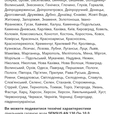
Боярка, Брови, Васильовка, Винниця, Вишневе, Володимир-
Волинський, Знесенеск, Геніческ, Глочино, Глухів, Горкалів,
Дніпродзержинськ, Дніпропетровск, Дніпроручний, Донецьк,
Дрогозвичай, Дружківка, Дубно, Дунаївці, Єнаківо, Жовті Води,
Житомир, Запоріжжя, Знаменя, Золотоноша, Івано-
Франковск, Гусак, Кавчевс, Калуш, Каменець-Подольська,
Каменка-Дневська, Карлівка, Кахівка, Київ, Кировград, Ковель,
Коломія, Комсомольск, Конотоп, Костонь, Коростонь, Ковск,
Комірськ, Красеньск, Красноармськ, Красносень,
Красноперекопск, Кременчуг, Крилевий Рог, Кролівець,
Кузнєвськ, Лісичас, Лозова, Лубни, Луганськ, Луцк, Львів,
Макеївка, Марганець, Маріополь, Мелітополь, Мена, Міргоя,
Морільов ― Підольський, Мукачево, Надувна, Нежин,
Ніколаєв, Нікоплав, Нова Кахівка, Нова Волошк, Новаград-
Волинський, Оухів, Одеса, Павград, Першомая, Пологи,
Пологи, Півтора, Пір'ятин, Прилуки, Рава-Руська, Діляна,
Ромни, Свердловськ, Світлодонець, Селодонець, Славута,
Слов'янський, Селенс, Селен, Стаханів, Сторожинець,
Стррий, Суми, Тернополь, Токмак, Торіз, Ужгорода, Умань,
Фастци, Харц, Харсон, Херсон, Херсон, Хмельницький, Хуст,
Червоноград, Черкаси, Чернігів, Чорниці, Енергодар,
південноукраїнськ.
Ви можете подивитися технічні характеристики
лічильників гарячою води
SENSUS
AN 130 Qp 10,0