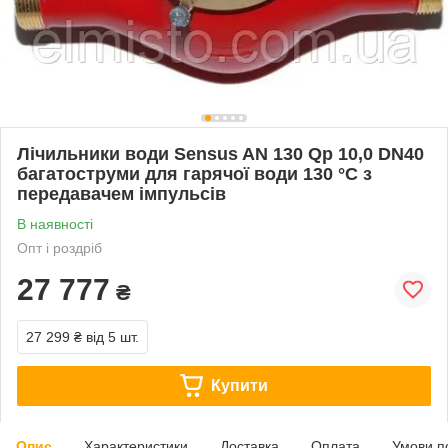
Лічильники води Sensus AN 130 Qp 10,0 DN40
багатоструми для гарячої води 130 °C з
передавачем імпульсів
В наявності
Опт і роздріб
27 777
₴
27 299 ₴
від 5 шт.
Купити
Опис
Характеристики
Доставка
Оплата
Умови п