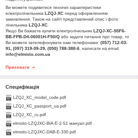
Ви можете подивитися технічні характеристики
електролічильника
LZQJ-XC
перед оформленням
замовлення. Також на сайті представлений опис і фото
лічильника
LZQJ-XC
.
Якщо Ви бажаєте купити електролічильник
LZQJ-XC-S5F6-
BB-FPB-D4-06001H-F50/Q
або задати питання про товар, то
Ви можете зателефонувати нам телефонами:
(057) 712-03-
91, (097) 319-09-29, (050) 788-388-6
, написати на email:
info@elmisto.com.ua
Приховати
Специфікація
LZQJ_XC_model_code.pdf
LZQJ_XC_passport_ua.pdf
LZQJ_XC_ru.pdf
elmisto-LZQJXC-BIA-E-2-51 мануал.pdf
elmisto-LZQJXC-DAB-E-330.pdf