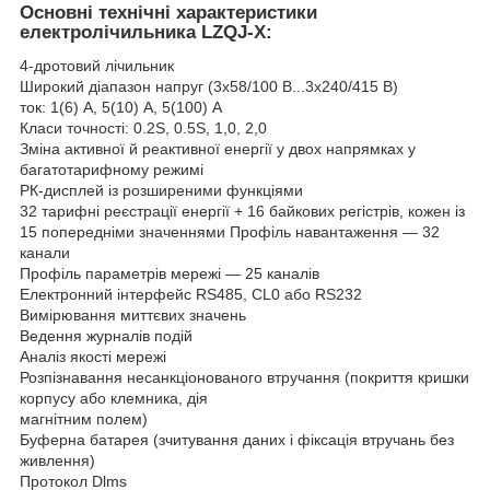
Основні технічні характеристики
електролічильника LZQJ-X
:
4-дротовий лічильник
Широкий діапазон напруг (3x58/100 В...3x240/415 В)
ток: 1(6) А, 5(10) А, 5(100) А
Класи точності: 0.2S, 0.5S, 1,0, 2,0
Зміна активної й реактивної енергії у двох напрямках у
багатотарифному режимі
РК-дисплей із розширеними функціями
32 тарифні реєстрації енергії + 16 байкових регістрів, кожен із
15 попередніми значеннями Профіль навантаження — 32
канали
Профіль параметрів мережі — 25 каналів
Електронний інтерфейс RS485, CL0 або RS232
Вимірювання миттєвих значень
Ведення журналів подій
Аналіз якості мережі
Розпізнавання несанкціонованого втручання (покриття кришки
корпусу або клемника, дія
магнітним полем)
Буферна батарея (зчитування даних і фіксація втручань без
живлення)
Протокол Dlms