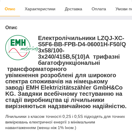
Опис
Характеристики
Доставка
Оплата
Умови п
Опис
Електролічильники LZQJ-XC-
S5F6-BB-FPB-D4-06001H-F50/Q
3х58/100-
3х240/415В,5(10)А
трифазні
багатофункціональні
трансформаторного
увімкнення
розроблені для широкого
спектра споживачів на німецькому
заводі EMH Elektrizitätszähler GmbH&Co
KG. Завдяки всебічному тестуванню на
стадії виробництва ці лічильники
вирізняються надзвичайною надійністю.
Лічильники з класом точності 0,2S і 0,5S підходять для точних
вимірювань електричної енергії з мінімальним
навантаженням (менш ніж 1% Іном.)