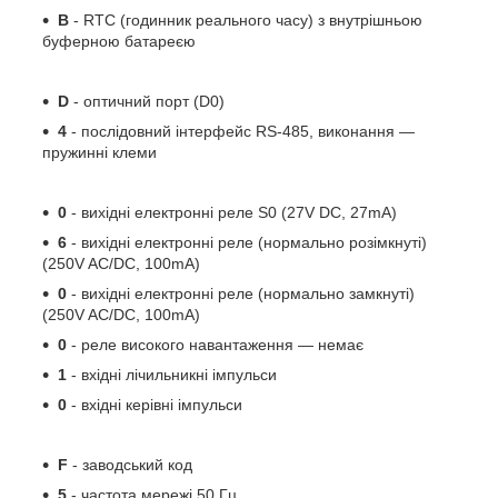
B
- RTC (годинник реального часу) з внутрішньою
буферною батареєю
D
- оптичний порт (D0)
4
- послідовний інтерфейс RS-485, виконання —
пружинні клеми
0
- вихідні електронні реле S0 (27V DC, 27mA)
6
- вихідні електронні реле (нормально розімкнуті)
(250V AC/DC, 100mA)
0
- вихідні електронні реле (нормально замкнуті)
(250V AC/DC, 100mA)
0
- реле високого навантаження — немає
1
- вхідні лічильникні імпульси
0
- вхідні керівні імпульси
F
- заводський код
5
- частота мережі 50 Гц