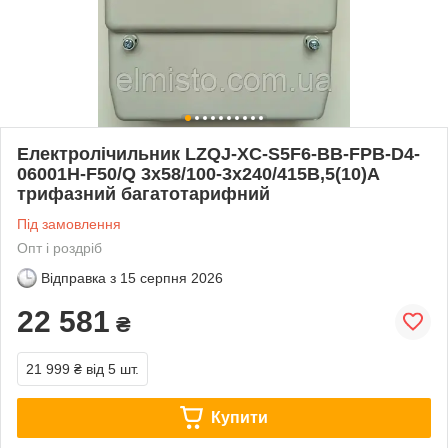
Електролічильник LZQJ-XC-S5F6-ВB-FPB-D4-
06001H-F50/Q 3х58/100-3х240/415В,5(10)А
трифазний багатотарифний
Під замовлення
Опт і роздріб
Відправка з
15 серпня 2026
22 581
₴
21 999 ₴
від 5 шт.
Купити