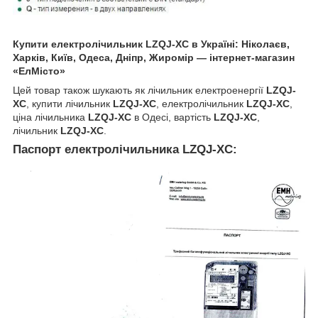
Купити електролічильник LZQJ-XC
в Україні: Ніколаєв,
Харків, Київ, Одеса, Дніпр, Жиромір — інтернет-магазин
«ЕлМісто»
Цей товар також шукають як лічильник електроенергії
LZQJ-
XC
, купити лічильник
LZQJ-XC
, електролічильник
LZQJ-XC
,
ціна лічильника
LZQJ-XC
в Одесі, вартість
LZQJ-XC
,
лічильник
LZQJ-XC
.
Паспорт електролічильника LZQJ-XC: