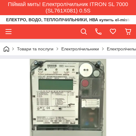
Піймай мить! Електролічильник ITRON SL 7000
(SL761X081) 0.5S
ЕЛЕКТРО, ВОДО, ТЕПЛОЛІЧИЛЬНИКИ, НВА купить el-misto@ukr
Товари та послуги
Електролічильники
Електролічил