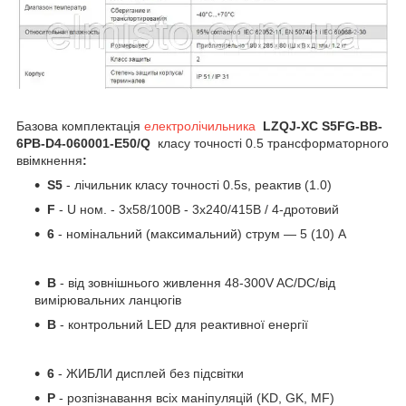
Базова комплектація
електролічильника
LZQJ-XC S5FG-BB-
6PB-D4-060001-Е50/Q
класу точності 0.5 трансформаторного
ввімкнення
:
S5
- лічильник класу точності 0.5s, реактив (1.0)
F
- U ном. - 3х58/100В - 3x240/415В / 4-дротовий
6
- номінальний (максимальний) струм — 5 (10) А
B
- від зовнішнього живлення 48-300V AC/DC/від
вимірювальних ланцюгів
B
- контрольний LED для реактивної енергії
6
- ЖИБЛИ дисплей без підсвітки
P
- розпізнавання всіх маніпуляцій (KD, GK, MF)