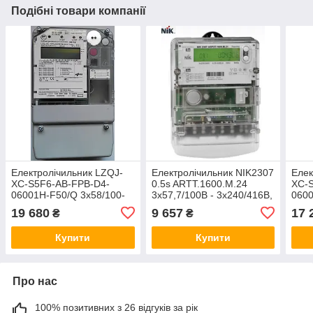
Подібні товари компанії
Електролічильник LZQJ-
Електролічильник NIK2307
Елек
XC-S5F6-AB-FPB-D4-
0.5s ARTT.1600.M.24
XC-
06001H-F50/Q 3х58/100-
3х57,7/100В - 3х240/416В,
0600
3х240/415В, 5(10)А кл.т.
5(10)А, А±R±, GSM-
3х24
19 680
9 657
17 
₴
₴
0.5s
модуль, датчик магнітного
три
поля, 0.5S/2,0
баг
Купити
Купити
Про нас
100% позитивних з 26 відгуків за рік