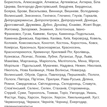
Борисполь, Александрія, Алчевськ, Артемівськ, Ахтирка, Біла
Церква, Белгородо-Днестрівський, Бердічев, Бердянськ,
Боярка, Брови, Васильовка, Винниця, Вишневе, Володимир-
Волинський, Знесенеск, Геніческ, Глочино, Глухів, Горкалів,
Дніпродзержинськ, Дніпропетровск, Дніпроручний, Донецьк,
Дрогозвичай, Дружківка, Дубно, Дунаївці, Єнаківо, Жовті Води,
Житомир, Запоріжжя, Знаменя, Золотоноша, Івано-
Франковск, Гусак, Кавчевс, Калуш, Каменець-Подольська,
Каменка-Дневська, Карлівка, Кахівка, Київ, Кировград, Ковель,
Коломія, Комсомольск, Конотоп, Костонь, Коростонь, Ковск,
Комірськ, Красеньск, Красноармськ, Красносень,
Красноперекопск, Кременчуг, Крилевий Рог, Кролівець,
Кузнєвськ, Лісичас, Лозова, Лубни, Луганськ, Луцк, Львів,
Макеївка, Марганець, Маріополь, Мелітополь, Мена, Міргоя,
Морільов - Підольський, Мукачево, Надувна, Нежин, Ніколаєв,
Нікополь, Нова Кахівниця, Нова Волінськ, Новаград-
Волинський, Обухів, Одеса, Павлоград, Першомайс, Пологи,
Пологи, Півтора, Пір'ятин, Прилуки, Рава-Руська, Діляна,
Ромни, Свердловськ, Світлодонець, Селодонець, Славута,
Слов'янський, Селенс, Селен, Стаханів, Сторожинець,
Стррий, Суми, Тернополь, Токмак, Торіз, Ужгорода, Умань,
Фастци, Харц, Харсон, Херсон, Херсон, Хмельницький, Хуст,
Червоноград, Черкаси, Чернігів, Чорниці, Енергодар,
південноукраїнськ.