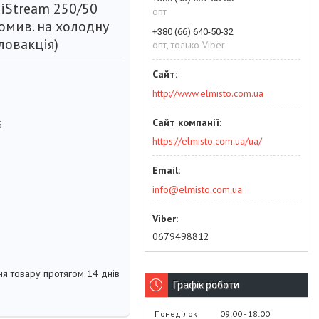
iStream 250/50
опт
омив. на холодну
+380 (66) 640-50-32
ловакція)
опт, только Viber
http://www.elmisto.com.ua
6
https://elmisto.com.ua/ua/
info@elmisto.com.ua
0679498812
я товару протягом 14 днів
Графік роботи
Понеділок
09:00
18:00