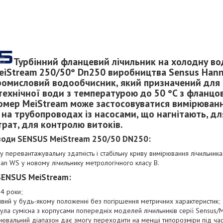
Турбінний фланцевий лічильник на холодну во
iStream 250/50° Dn250 виробництва Sensus Han
промисловий водообчисник, який призначений для
 технічної води з температурою до 50 °C з фланц
омер MeiStream може застосовуватися вимірюванн
 на трубопроводах із насосами, що нагнітають, д
трат, для контролю витоків.
 води SENSUS MeiStream 250/50​ DN250
:
у перевантажувальну здатність і стабільну криву вимірювання лічильни
man WS у новому лічильнику метрологічного класу В.
 SENSUS MeiStream:
4 роки;
вий у будь-якому положенні без погіршення метричних характеристик;
ула сумісна з корпусами попередніх моделей лічильників серії Sensus/
ювальний діапазон дає змогу переходити на менші типорозміри під час 