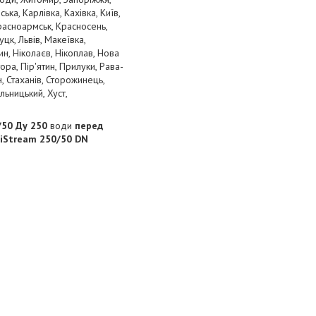
а, Карлівка, Кахівка, Київ,
Красноармськ, Красносень,
цк, Львів, Макеївка,
н, Ніколаєв, Нікоплав, Нова
ра, Пір'ятин, Прилуки, Рава-
, Стаханів, Сторожинець,
льницький, Хуст,
/50 Ду 250
води
перед
iStream
250/50 DN