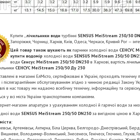
Купити
, лічильники води
турбінні
SENSUS MeiStream 250/50​ DN
Запоріжжя, Чорниці, Харків, Київ, Одеса, Черкаси, Кривий Рог — ін
Цей товар також шукають як
парники холодної води
СЕНСУС
M
купити водомір
холодної води
SENSUS
MeiStream
250/50​ DN2
води
Сенсус
MeiStream
250/50​ DN250
в Харкові, вартість лічиль
чильники
СЕНСУС
MeiStream
250/50 Ду 250
тавлені в магазині ЕлМісто, сертифіковані в Україні, проходять технічну 
 і післягарантійним обслуговуванням згідно з чинною редакції Закону У
влі в нас товару ми надаємо всебічну технічну, інформаційну та сервісн
ся у всі міста України транспортними компаніями.
тернет-магазин апаратури з урахуванням холодної й гарячої води за ни
одної води
SENSUS
MeiStream
250/50​ DN250
за вигідною ціною в Хар
міста:
евськ, Артемівськ, Ахтирка, Біла Церква, Белгородо-Днестрівський, Берд
 Вишневе, Володимир-Волинський, Знесенеск, Геніческ, Глочино, Глухів, Г
ий, Донецьк, Дрогозвичай, Дружківка, Дубно, Дунаївці, Єнаківо, Жовті 