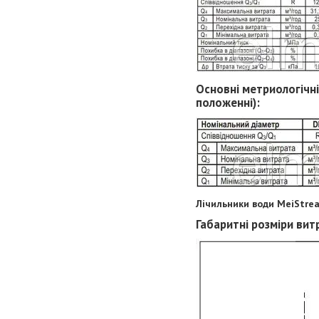
Основні метриологічн
положенні):
Лічильники води MeiStrea
Габаритні розміри вит