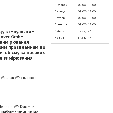
Вівторок
09:00
18:00
Середа
09:00
18:00
Четвер
09:00
18:00
Пʼятниця
09:00
18:00
ду з імпульсним
Субота
Вихідний
nover GmbH
Неділя
Вихідний
 вимірювання
овим приєднанням до
я об'єму за високих
ля вимірювання
ка Woltman WP з високою
Meinecke, WP-Dynamic;
підбору лічильників, що