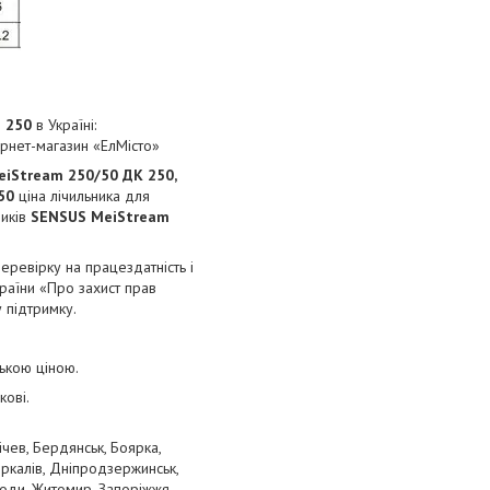
 250
в Україні:
тернет-магазин «ЕлМісто»
eiStream
250/50 ДК 250,
50
ціна лічильника для
ників
SENSUS
MeiStream
перевірку на працездатність і
країни «Про захист прав
у підтримку.
зькою ціною.
кові.
ічев, Бердянськ, Боярка,
оркалів, Дніпродзержинськ,
Води, Житомир, Запоріжжя,