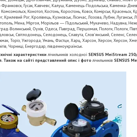
Франковск, Гусак, Кавчевс, Калуш, Каменець-Подольська, Каменка-Дневськ
 Комсомольск, Конотоп, Костонь, Коростонь, Ковск, Комірськ, Красеньск, 
 Крилевий Рог, Кролівець, Кузнєвськ, Лісичас, Лозова, Лубни, Луганськ, Лу
тополь, Мена, Міргоя, Морільов ― Підольський, Мукачево, Надувна, Нежи
рад-Волинський, Оухів, Одеса, Павград, Першомая, Пологи, Пологи, Півто
дловськ, Світлодонець, Селодонець, Славута, Слов'янський, Селенс, Селен
кмак, Торіз, Ужгорода, Умань, Фастци, Харц, Харсон, Херсон, Херсон, Хме
гів, Чорниці, Енергодар, південноукраїнськ.
хнічні характеристики
лічильників холодної
SENSUS
MeiStream
250
 Також на сайті представлений опис і фото
лічильників
SENSUS
Me