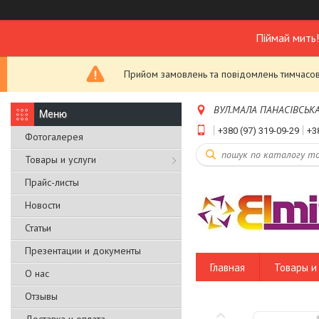
Піймай мить
Прийом замовлень та повідомлень тимчасово
ВУЛ.МАЛА ПАНАСІВСЬКА,Б
+380 (97) 319-09-29
+3
Фотогалерея
Товары и услуги
Прайс-листы
Новости
Статьи
Презентации и документы
Главная
Товары и 
О нас
Отзывы