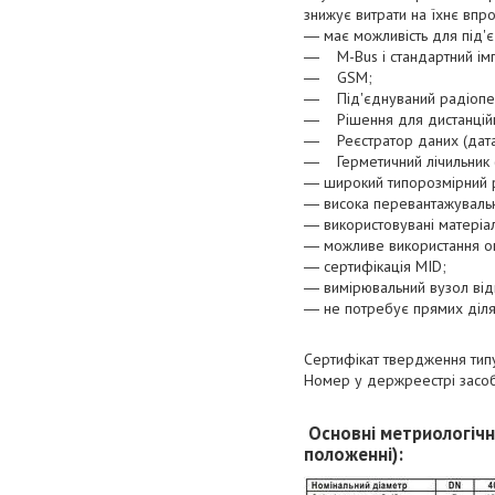
знижує витрати на їхнє впр
― має можливість для під'
― M-Bus і стандартний імп
― GSM;
― Під'єднуваний радіопере
― Рішення для дистанційно
― Реєстратор даних (дата
― Герметичний лічильник (м
― широкий типорозмірний 
― висока перевантажувальна
― використовувані матеріа
― можливе використання оп
― сертифікація MID;
― вимірювальний вузол від
― не потребує прямих діля
Сертифікат твердження тип
Номер у держреестрі засоб
Основні метриологічн
положенні):