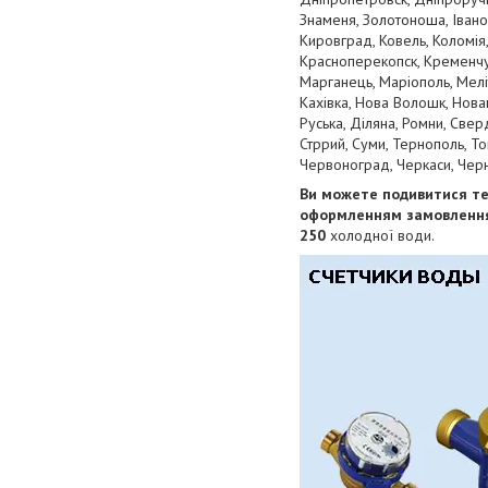
Знаменя, Золотоноша, Івано-
Кировград, Ковель, Коломія,
Красноперекопск, Кременчуг,
Марганець, Маріополь, Мелі
Кахівка, Нова Волошк, Новаг
Руська, Діляна, Ромни, Свер
Стррий, Суми, Тернополь, То
Червоноград, Черкаси, Черні
Ви можете подивитися те
оформленням замовлення.
250
холодної води.