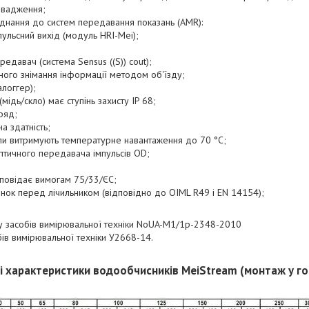
овадження;
єднання до систем передавання показань (AMR):
ульсний вихід (модуль HRI-Mei);
давач (система Sensus ((S)) cout);
го знімання інформації методом об'їзду;
логгер);
ідь/скло) має ступінь захисту IP 68;
ряд;
 здатність;
ли витримують температурне навантаження до 70 °C;
тичного передавача імпульсів OD;
повідає вимогам 75/33/ЄС;
нок перед лічильником (відповідно до OIML R49 і EN 14154);
у засобів вимірювальної техніки NoUA-M1/1р-2348-2010
ів вимірювальної техніки У2668-14.
і характеристики водообчисників MeiStream (монтаж у г